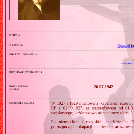
funkcja
wyznanie
Kościół ł
diecezja / prowincja
a
ordynari
honorowe wyróżnienia
data i miejsce
26.07.1942
śmierci
szczegóły śmierci
W 1927 i 1929 mianowany kapelanem rezerwy 
RP z 01.09.1927, ze starszeństwem od 01.01
wojskowego; każdorazowo na statutowy okres 2 l
Po niemieckim i rosyjskim najeździe na R
po rozpoczęciu okupacji niemieckiej, aresztow