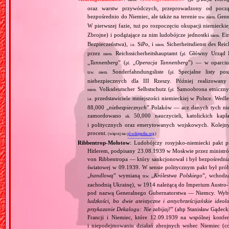
oraz warstw przywódczych, przeprowadzony od począ
bezpośrednio do Niemiec, ale także na terenie
Gene
tzw.
niem.
W pierwszej fazie, tuż po rozpoczęciu okupacji niemiecki
Zbrojne) i podążające za nim ludobójcze jednostki
Ein
niem.
Bezpieczeństwa),
SiPo, i
Sicherheitsdienst des Reic
i.e.
niem.
przez
Reichssicherheitshauptamt (
Główny Urząd B
niem.
pl.
„
Tannenberg
” (
„
Operacja Tannenberg
”) — w oparciu 
pl.
Sonderfahndungsliste (
Specjalne listy po
tzw.
niem.
pl.
niebezpiecznych dla III Rzeszy. Później realizowan
Volksdeutscher Selbstschutz (
Samoobrona etniczny
niem.
pl.
przedstawiciele mniejszości niemieckiej w Polsce. Wed
i.e.
88,000 „
niebezpiecznych
” Polaków — acz danych tych nie 
zamordowano
50,000 nauczycieli, katolickich kapł
ok.
i politycznych oraz emerytowanych wojskowych. Kolejny
procent.
(więcej na:
pl.wikipedia.org
)
Ribbentrop‐Mołotow
: Ludobójczy rosyjsko‐niemiecki pakt 
Hitlerem, podpisany 23.08.1939 w Moskwie przez minist
von Ribbentropa — który sankcjonował i był bezpośrednią
światowej w 09.1939. W sensie politycznym pakt był prób
„
handlową
” wymianą
„
Królestwa Polskiego
”, wchodzą
tzw.
zachodnią Ukrainę), w 1914 należącą do Imperium Austro‐W
pod nazwą Generalnego Gubernatorstwa — Niemcy. Wybuc
ludzkości, bo dwie ateistyczne i antychrześcijańskie id
przykazanie Dekalogu: Nie zabijaj!
” (abp Stanisław Gądeck
Francji i Niemiec, które 12.09.1939 na wspólnej konfe
i niepodejmowaniu działań zbrojnych wobec Niemiec (c