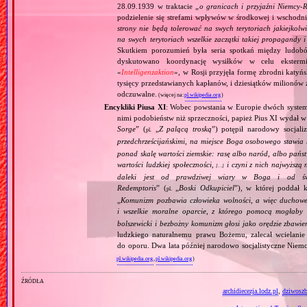
28.09.1939 w traktacie „
o granicach i przyjaźni Niemcy‐
podzielenie się strefami wpływów w środkowej i wschodni
strony nie będą tolerować na swych terytoriach jakiejkolwi
na swych terytoriach wszelkie zaczątki takiej propagandy
Skutkiem porozumień była seria spotkań między ludob
dyskutowano koordynację wysiłków w celu ekstermi
«
Intelligenzaktion
», w Rosji przyjęła formę zbrodni katyńs
tysięcy przedstawianych kapłanów, i dziesiątków milionów z
odczuwalne.
(więcej na:
pl.wikipedia.org
)
Encykliki Piusa XI
: Wobec powstania w Europie dwóch systemó
nimi podobieństw niż sprzeczności, papież Pius XI wydał 
Sorge
” (
„
Z palącą troską
”) potępił narodowy socjali
pl.
przedchrześcijańskimi, na miejsce Boga osobowego stawia 
ponad skalę wartości ziemskie: rasę albo naród, albo pańs
wartości ludzkiej społeczności,
i czyni z nich najwyższą 
[…]
daleki jest od prawdziwej wiary w Boga i od świ
Redemptoris
” (
„
Boski Odkupiciel
”), w której poddał k
pl.
„
Komunizm pozbawia człowieka wolności, a więc duchowej
i wszelkie moralne oparcie, z którego pomocą mogłaby 
bolszewicki i bezbożny komunizm głosi jako orędzie zbawie
ludzkiego naturalnemu prawu Bożemu, zalecał wcielanie 
do oporu. Dwa lata później narodowo socjalistyczne Niemc
pl.wikipedia.org
,
pl.wikipedia.org
)
źródła
archidiecezja.lodz.pl
,
dziwoszb