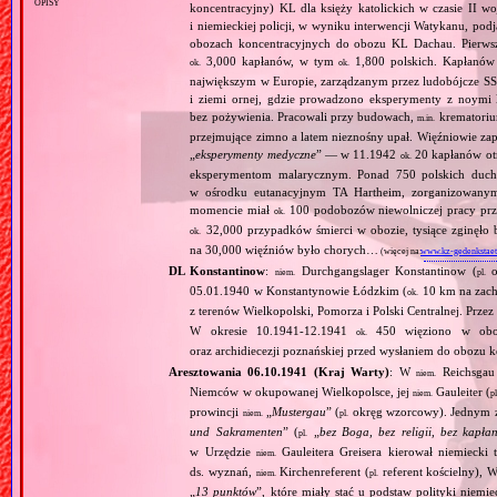
opisy
koncentracyjny) KL dla księży katolickich w czasie II w
i niemieckiej policji, w wyniku interwencji Watykanu, p
obozach koncentracyjnych do obozu KL Dachau. Pierwsz
3,000 kapłanów, w tym
1,800 polskich. Kapłanów
ok.
ok.
największym w Europie, zarządzanym przez ludobójcze SS 
i ziemi ornej, gdzie prowadzono eksperymenty z noymi 
bez pożywienia. Pracowali przy budowach,
krematoriu
m.in.
przejmujące zimno a latem nieznośny upał. Więźniowie zap
„
eksperymenty medyczne
” — w 11.1942
20 kapłanów ot
ok.
eksperymentom malarycznym. Ponad 750 polskich duc
w ośrodku eutanacyjnym TA Hartheim, zorganizowany
momencie miał
100 podobozów niewolniczej pracy pr
ok.
32,000 przypadków śmierci w obozie, tysiące zginęł
ok.
na 30,000 więźniów było chorych…
(więcej na:
www.kz-gedenkstaet
DL Konstantinow
:
Durchgangslager Konstantinow (
o
niem.
pl.
05.01.1940 w Konstantynowie Łódzkim (
10 km na zach
ok.
z terenów Wielkopolski, Pomorza i Polski Centralnej. Przez
W okresie 10.1941‐12.1941
450 więziono w obozie
ok.
oraz archidiecezji poznańskiej przed wysłaniem do obozu
Aresztowania 06.10.1941 (Kraj Warty)
: W
Reichsgau 
niem.
Niemców w okupowanej Wielkopolsce, jej
Gauleiter (
niem.
pl
prowincji
„
Mustergau
” (
okręg wzorcowy). Jednym z f
niem.
pl.
und Sakramenten
” (
„
bez Boga, bez religii, bez kapła
pl.
w Urzędzie
Gauleitera Greisera kierował niemiecki 
niem.
ds. wyznań,
Kirchenreferent (
referent kościelny), 
niem.
pl.
„
13 punktów
”, które miały stać u podstaw polityki niemi