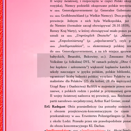
II wojny światowej, i rozpoczęciu w części Polski okupa
rosyjska), Niemcy podzielili okupowane polskie terytori
w
Generalgouvernement (
Generalne Gubernato
niem.
pl.
Großdeutschland (
Wielkie Niemcy). Dwa przyłącz
tzw.
niem.
pl.
prowincje. Jednym z nich była Wielkopolska, już 
do Niemiec (formalnie zaczął obowiązywać 26.10.1939),
Rzeszy Kraj Warty), w której obowiązywać miało prawo pa
uznali za
„
Ursprünglich Deutsche
” (
„
rdzenn
niem.
pl.
„
Entpolonisierung
” (
„
odpolszczenie
”), czyli 
niem.
pl.
„
Intelligenzaktion
”,
eksterminacji polskiej in
niem.
i.e.
do
Generalgouvernement, a na ich miejsce sprow
niem.
bałtyckich, Besarabii, Bukowiny
). Zmuszano Pol
, etc.
Volksliste (
folkslista) DVL. W ramach polityki „
Ohne G
pl.
bez kapłana i sakramentu
”) większość kapłanów katolic
szkoły nauczające w języku polskim, polskie biblioteki
ograniczyć liczbę ludności polskiej wysyłano Polaków 
małżeństw dla Polaków (25 dla kobiet, 28 dla mężczyzn
Urząd Rasy i Osadnictwa) RuSHA w majestacie prawa niemie
rasowe, z polskich rodzin i poddał je przymusowej germ
II wojny światowej nadzorca tej prowincji,
Reichsstatt
niem.
partii narodowo–socjalistycznej, Arthur Karl Greiser, został 
EtG Radegast
: Obóz przesiedleńczy (na potrzeby niemieck
z obozem przejściowym‐koncentracyjnym (w czasie 
przekształcony w
Erweitertes Polizeigefängnis (
Roz
niem.
pl.
z okolic Łodzi. Przeszło przez nie prawdopodobnie pon
do obozu koncentracyjnego KL Dachau.
«
Intelligenzaktion
»
:
«
Intelligenzaktion
» (
„
Akcja Inteli
niem.
pl.