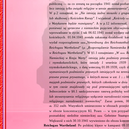
publiczną — za co zresztą na początku 1941 został pozba
lecz istnieją tylko związki religijne w sensie stowarzyszenia
”
W p.2 oznajmiał, że „
Nie istnieją żadne stosunki z gru
lub służbowej z Kościołem Rzeszy
”. I wyjaśniał: „
Kościoły
ni
z Watykanem będzie rozwiązany
”. A w p.12 informował, 
ponieważ są sprzeczne z niemieckim pojęciem obyczajnoś
wprowadzane w życie. I tak 06.02.1941 został wydany zaka
kościelnych. 01.04.1041 została zakazana działalność ka
wydał rozporządzenie
„
Verordnung des Reichsstatthal
niem.
Reichsgau Wartheland
” (
„
Rozporządzenie Namiestnika R
pl.
w Reichsgau Wartheland
”). W §1.1 oznajmiano „
W
Re
niem.
Niemieckiej w Kraju Warty" istnieją jako podmioty pra
i rzymskokatolickich, które istniały 1 września 1939
rzymskokatolickiego, z datą wsteczną 01.09.1939, czyli d
wyznaniowych podmiotów prawnych istniejących na teren
prawne prawa prywatnego, o których mowa w ust. 1
Maj
[…]
majątek podmiotów prawnych, których członkowie w dniu 1
w tym czasie znajdowały się pod przeważającymi wpły
Jednocześnie w §6.1 sankcjonowano rasową politykę wob
lub stowarzyszenia religijnego wyłącznie narodowości nie
religijnego narodowości niemieckiej
”. Zaraz potem, 06
352 osób. Wszystkich umieszczono w obozach przejś
ok.
w obozie koncentracyjnym KL Posen — w tym przypadku
poznańskiej siedzibie niemieckiej
Geheime Staatspol
niem.
Większość z nich 30.10.1941 wywieziono do obozu konce
Reichsgau Wartheland
: Po polskiej klęsce w kampanii 09.1