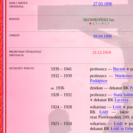
data i miejsce
27.03.1896
urodzenia
rodzice
SKOWROŃSKI Jan
🞲
?, ? —
🕆
?, ?
chrzest
06.04.1896
prezbiterat (święcenia)
21.12.1919
ordynacja
szczegóły posługi
1939 – 1941
proboszcz —
Buczek
⋄ p
1932 – 1939
proboszcz —
Wartkowic
Poddębice
1936
dziekan — dekanat RK
P
ok.
1928 – 1932
proboszcz —
Stara Sobó
⋄ dekanat RK
Łęczyca
1924 – 1928
wikariusz —
Łódź
⋄ par
RK
Łódź
— także: p
oraz Piotrkowskiej 249, 
1923 – 1924
wikariusz —
Łódź
⋄ pa
dekanat RK
Łódź in Urb