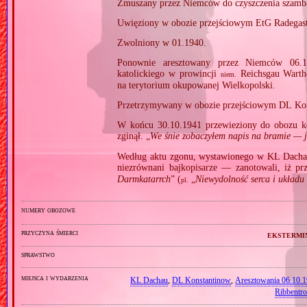
Zmuszany przez Niemców do czyszczenia szamb
Uwięziony w obozie przejściowym EtG Radegas
Zwolniony w 01.1940.
Ponownie aresztowany przez Niemców 06.10
katolickiego w prowincji
Reichsgau Warth
niem.
na terytorium okupowanej Wielkopolski.
Przetrzymywany w obozie przejściowym DL Kon
W końcu 30.10.1941 przewieziony do obozu k
zginął. „
We śnie zobaczyłem napis na bramie — j
Według aktu zgonu, wystawionego w KL Dacha
niezrównani bajkopisarze — zanotowali, iż pr
Darmkatarrch
” (
„
Niewydolność serca i układu k
pl.
numery obozowe
przyczyna śmierci
ekstermi
sprawstwo
miejsca i wydarzenia
KL Dachau
,
DL Konstantinow
,
Aresztowania 06.10.1
Ribbentr