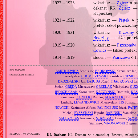
1922 – 1923
wikariusz —
Zgierz
⋄ pa
dekanat RK
Zgierz
— t
Kupieckiej
1921 – 1922
wikariusz —
Piątek
⋄ p
prefekt szkół powszechn
1920 – 1921
wikariusz —
Brzeziny
⋄
Brzeziny
— także: prefek
1919 – 1920
wikariusz —
Pszczonów
Łowicz
— także: prefekt
1914 – 1919
student —
Warszawa
⋄ fi
inni związani
BARTKIEWICZ
Bronisław,
BĘDKOWSKI
Kazimierz Jan
szczegółami śmierci
Władysław,
CHOMICZEWSKI
Stanisław,
CIESIEL
DROZDALSKI
Jan,
DZIUDA
Józef,
FIJAŁKOWSKI
Ja
Stefan,
GRĘDA
Mieczysław,
GRZELAK
Władysław,
GUZ
JĘDRZEJCZAK
Korneliusz,
KACZYŃSKI
Dominik,
KAS
Franciszek,
KONECKI
Roman,
KOZANECKI
Edmund 
Ludwik,
LEWANDOWICZ
Mieczysław,
LIS
Tomasz,
NOWICKI
Kazimierz Alfons,
PALINCEUSZ
Józef,
PATR
Michał,
PYSZYŃSKI
Hipolit,
RABIŃSKI
Stanisław,
SKOCZYLAS
Kazimierz,
STAŃCZAK
Czesław,
SZYM
Stanisław,
WRONOWSKI
Zygmunt
miejsca i wydarzenia
KL Dachau
: KL Dachau w niemieckiej Bawarii, założo