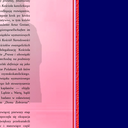
y prawnej, finansowej
 Kościoła katolickiego
podlegają rozwiązaniu,
stępnie krok po kroku
ytatywne, w tym kolekt
uleiter Artur Greiser,
gionsgesellschaften im
 związków wyznaniowych
ki Kościół Narodowości
ściołów ewangelickich
legalizację Kościoła
że „
Prawa i obowiązki
rzechodzą na podmioty
lski definiuje się jako
rze Polakami lub które
rzymskokatolickiego.
związku wyznaniowego
ego lub stowarzyszenia
h kapłanów — objęły
w Lądzie
Wartą, bądź
n.
 badano w osławionej
ym „
Domu Żołnierza
”.
owiącej pierwszy etap
zpoczęła się okupacja
iększy przekształcili
 i stanowiące część