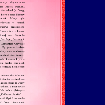
utworzyli odrębne nowe
fa Hitlera wcielona
Wartheland (
Okręg
pl.
, której obszar Niemcy
owili Polacy, było
ordowano w ramach
usowo przesiedlono
Niemcy (
z krajów
e.g.
ściowej
Deutsche
niem.
„
Bez Boga, bez religii,
. Zamknięto wszystkie
. By jeszcze bardziej
olony wiek zawierania
auptamt (
Główny
niem.
ych określone kryteria
niu działań zbrojnych
k okręgu) niemieckiej
 i niemieckim Adolfem
 i Niemiec — Joachima
i rozpoczęcia II wojny
jątkiem, a mianowicie
Wschodnią (dzisiejszą
„
Królestwo Polskie
” —
torii klęsk i dramatów
ciły Boga i Jego piąte