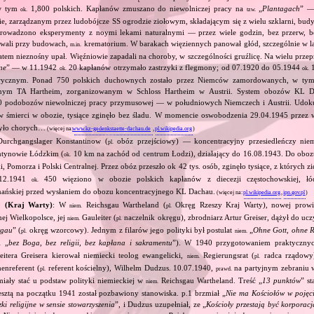
w tym
1,800 polskich. Kapłanów zmuszano do niewolniczej pracy na
„
Plantagach
” 
ok.
tzw.
, zarządzanym przez ludobójcze SS ogrodzie ziołowym, składającym się z wielu szklarni, bu
 prowadzono eksperymenty z noymi lekami naturalnymi — przez wiele godzin, bez przerw, 
owali przy budowach,
krematorium. W barakach więziennych panował głód, szczególnie w l
m.in.
atem nieznośny upał. Więźniowie zapadali na choroby, w szczególności gruźlicę. Na wielu prz
ne
” — w 11.1942
20 kapłanów otrzymało zastrzyki z flegmony; od 07.1920 do 05.1944
1
ok.
ok.
rycznym. Ponad 750 polskich duchownych zostało przez Niemców zamordowanych, w tym
jnym TA Hartheim, zorganizowanym w Schloss Hartheim w Austrii. System obozów KL 
 podobozów niewolniczej pracy przymusowej — w południowych Niemczech i Austrii. Udok
 śmierci w obozie, tysiące zginęło bez śladu. W momencie oswobodzenia 29.04.1945 przez
było chorych…
(więcej na:
www.kz-gedenkstaette-dachau.de
,
pl.wikipedia.org
)
urchgangslager Konstantinow (
obóz przejściowy) — koncentracyjny przesiedleńczy niem
pl.
ntynowie Łódzkim (
10 km na zachód od centrum Łodzi), działający do 16.08.1943. Do obo
ok.
, Pomorza i Polski Centralnej. Przez obóz przeszło ok 42 tys. osób, zginęło tysiące, z których 
‐12.1941
450 więziono w obozie polskich kapłanów z diecezji częstochowskiej, łód
ok.
znańskiej przed wysłaniem do obozu koncentracyjnego KL Dachau.
(więcej na:
pl.wikipedia.org
,
ipn.gov.pl
)
1 (Kraj Warty)
: W
Reichsgau Wartheland (
Okręg Rzeszy Kraj Warty), nowej prowin
niem.
pl.
j Wielkopolsce, jej
Gauleiter (
naczelnik okręgu), zbrodniarz Artur Greiser, dążył do ucz
niem.
pl.
rgau
” (
okręg wzorcowy). Jednym z filarów jego polityki był postulat
„
Ohne Gott, ohne Re
pl.
niem.
„
bez Boga, bez religii, bez kapłana i sakramentu
”). W 1940 przygotowaniem praktycznych
.
itera Greisera kierował niemiecki teolog ewangelicki,
Regierungsrat (
radca rządowy)
niem.
pl.
enreferent (
referent kościelny), Wilhelm Dudzus. 10.07.1940,
na partyjnym zebraniu 
pl.
prawd.
miały stać u podstaw polityki niemieckiej w
Reichsgau Wartheland. Treść „
13 punktów
” st
niem.
sztą na początku 1941 został pozbawiony stanowiska. p.1 brzmiał „
Nie ma Kościołów w pojęc
ązki religijne w sensie stowarzyszenia
”, i Dudzus uzupełniał, ze „
Kościoły przestają być korporac