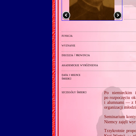
funkcja
wyznanie
diecezja / prowincja
akademickie wyróżnienia
data i miejsce
śmierci
szczegóły śmierci
Po niemieckim i
po rozpoczęciu o
i alumnami — z b
organizacji młodzi
Seminarium konty
Niemcy zajęli wyr
Trzykrotnie prop
Kraj Warty),
ni