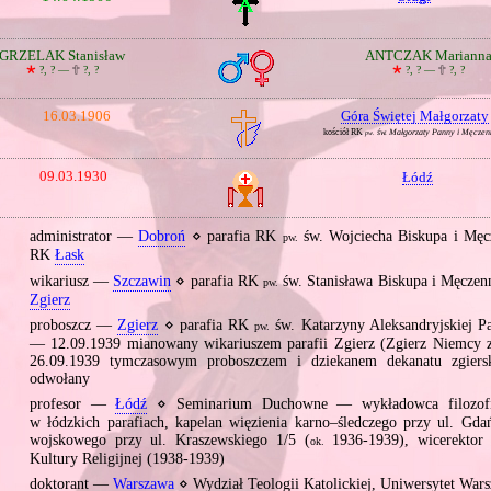
GRZELAK Stanisław
ANTCZAK Mariann
🞲
?, ? —
🕆
?, ?
🞲
?, ? —
🕆
?, ?
16.03.1906
Góra Świętej Małgorzaty
kościół RK
św. Małgorzaty Panny i Męczen
pw.
09.03.1930
Łódź
administrator —
Dobroń
⋄ parafia RK
św. Wojciecha Biskupa i Męc
pw.
RK
Łask
wikariusz —
Szczawin
⋄ parafia RK
św. Stanisława Biskupa i Męczen
pw.
Zgierz
proboszcz —
Zgierz
⋄ parafia RK
św. Katarzyny Aleksandryjskiej P
pw.
— 12.09.1939 mianowany wikariuszem parafii Zgierz (Zgierz Niemcy za
26.09.1939 tymczasowym proboszczem i dziekanem dekanatu zgiersk
odwołany
profesor —
Łódź
⋄ Seminarium Duchowne — wykładowca filozofii
w łódzkich parafiach, kapelan więzienia karno–śledczego przy ul. Gdań
wojskowego przy ul. Kraszewskiego 1/5 (
1936‐1939), wicerektor 
ok.
Kultury Religijnej (1938‐1939)
doktorant —
Warszawa
⋄ Wydział Teologii Katolickiej, Uniwersytet War