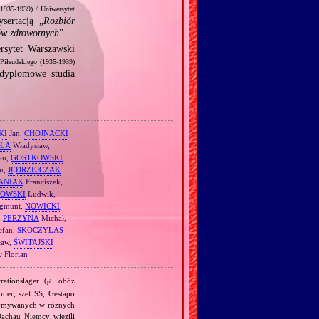
(1935‐1939) / Uniwersytet
ertacją „
Rozbiór
ów zdrowotnych
”
rsytet Warszawski
 Piłsudskiego (1935‐1939)
yplomowe studia
KI
Jan,
CHOJNACKI
ŁA
Władysław,
an,
GOSTKOWSKI
n,
JĘDRZEJCZAK
ANIAK
Franciszek,
OWSKI
Ludwik,
gmunt,
NOWICKI
,
PERZYNA
Michał,
efan,
SKOCZYLAS
ław,
ŚWITAJSKI
 Florian
ationslager (
obóz
pl.
mler, szef SS, Gestapo
trzymywanych w różnych
achau Niemcy więzili