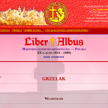
Rzymskokatolicka Pa
św. Zygmunt
pw.
05-507 Słomczy
ul. Wiślana 85
dekanat konstanciń
archidiecezja warsz
ŚNIENIA
ŹRÓDŁA
DOBRE SŁOWA…
LIST do KUSTOSZA/ADMINISTRATORA
Martyrologium duchowieństwa — Polska
XX w. (lata 1914 – 1989)
dane osobowe
o
GRZELAK
Władysław