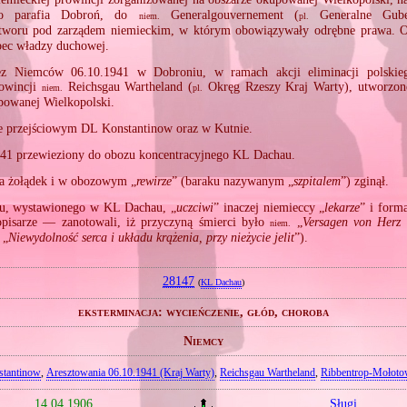
ego parafia Dobroń, do
Generalgouvernement (
Generalne Gube
niem.
pl.
tworu pod zarządem niemieckim, w którym obowiązywały odrębne prawa. 
bec władzy duchowej.
ez Niemców 06.10.1941 w Dobroniu, w ramach akcji eliminacji polskie
rowincji
Reichsgau Wartheland (
Okręg Rzeszy Kraj Warty), utworzon
niem.
pl.
powanej Wielkopolski.
e przejściowym DL Konstantinow oraz w Kutnie.
41 przewieziony do obozu koncentracyjnego KL Dachau.
a żołądek i w obozowym „
rewirze
” (baraku nazywanym „
szpitalem
”) zginął.
u, wystawionego w KL Dachau, „
uczciwi
” inaczej niemieccy „
lekarze
” i form
opisarze — zanotowali, iż przyczyną śmierci było
„
Versagen von Herz 
niem.
„
Niewydolność serca i układu krążenia, przy nieżycie jelit
”).
28147
(
KL Dachau
)
eksterminacja: wycieńczenie, głód, choroba
Niemcy
tantinow
,
Aresztowania 06.10.1941 (Kraj Warty)
,
Reichsgau Wartheland
,
Ribbentrop‐Mołot
14.04.1906
Sługi