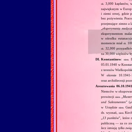
3,000 kapłanów, 
ok.
największym w Europie
i ziemi ornej, gdzie
bez pożywienia. Prac
przejmujące zimno a l
„
eksperymenty medycz
eksperymentom mala
w ośrodku eutanacy
momencie miał
100
ok.
32,000 przypadków
ok.
na 30,000 więźniów 
DL Konstantinow
:
D
niem.
05.01.1940 w Konsta
z terenów Wielkopolski
W okresie 10.1941
oraz archidiecezji po
Aresztowania 06.10.194
Niemców w okupowane
prowincji
„
Muste
niem.
und Sakramenten
” (
pl
w Urzędzie
Gaule
niem.
ds. wyznań,
Kirch
niem.
„
13 punktów
”, które 
publiczną — za co zre
lecz istnieją tylko zwi