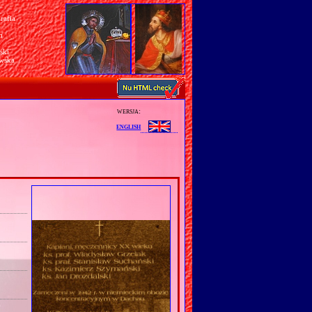
rafia
a
n
ski
awska
wersja:
english