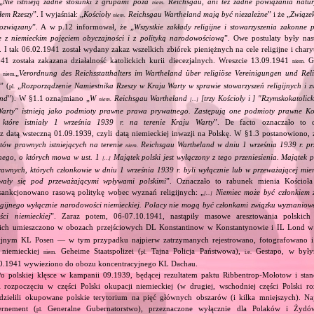
„
Nie istnieją żadne stosunki z grupami poza
Reichsgau, ani też żadne powiązania natur
niem.
łem Rzeszy
”. I wyjaśniał: „
Kościoły
Reichsgau Wartheland mają być niezależne
” i że „
Związek
niem.
ozwiązany
”. A w p.12 informował, że „
Wszystkie zakłady religijne i stowarzyszenia zakonne 
e z niemieckim pojęciem obyczajności i z polityką narodowościową
”. Owe postulaty były na
I tak 06.02.1941 został wydany zakaz wszelkich zbiórek pieniężnych na cele religijne i char
41 została zakazana działalność katolickich kurii diecezjalnych. Wreszcie 13.09.1941
Ga
niem.
e
„
Verordnung des Reichsstatthalters im Wartheland über religiöse Vereinigungen und Reli
niem.
d
” (
„
Rozporządzenie Namiestnika Rzeszy w Kraju Warty w sprawie stowarzyszeń religijnych i
pl.
and
”). W §1.1 oznajmiano „
W
Reichsgau Wartheland
[trzy Kościoły i ] "Rzymskokatolic
niem.
[…]
Warty" istnieją jako podmioty prawne prawa prywatnego. Zastępują one podmioty prawne Ko
h, które istniały 1 września 1939 r. na terenie Kraju Warty
”. De facto oznaczało to de
z datą wsteczną 01.09.1939, czyli datą niemieckiej inwazji na Polskę. W §1.3 postanowiono, 
ów prawnych istniejących na terenie
Reichsgau Wartheland w dniu 1 września 1939 r. p
niem.
ego, o których mowa w ust. 1
Majątek polski jest wyłączony z tego przeniesienia. Majątek po
[…]
wnych, których członkowie w dniu 1 września 1939 r. byli wyłącznie lub w przeważającej mie
wały się pod przeważającymi wpływami polskimi
”. Oznaczało to rabunek mienia Kościoła 
sankcjonowano rasową politykę wobec wyznań religijnych: „
Niemiec może być członkiem 
[…]
ligijnego wyłącznie narodowości niemieckiej. Polacy nie mogą być członkami związku wyznaniow
ści niemieckiej
”. Zaraz potem, 06‐07.10.1941, nastąpiły masowe aresztowania polskic
ich umieszczono w obozach przejściowych DL Konstantinow w Konstantynowie i IL Lond 
yjnym KL Posen — w tym przypadku najpierw zatrzymanych rejestrowano, fotografowano i
e niemieckiej
Geheime Staatspolizei (
Tajna Policja Państwowa),
Gestapo, w był
niem.
pl.
i.e.
10.1941 wywieziono do obozu koncentracyjnego KL Dachau.
Po polskiej klęsce w kampanii 09.1939, będącej rezultatem paktu Ribbentrop‐Mołotow i stan
i rozpoczęciu w części Polski okupacji niemieckiej (w drugiej, wschodniej części Polski ro
dzielili okupowane polskie terytorium na pięć głównych obszarów (i kilka mniejszych). Najw
rnement (
Generalne Gubernatorstwo), przeznaczone wyłącznie dla Polaków i Żydów
pl.