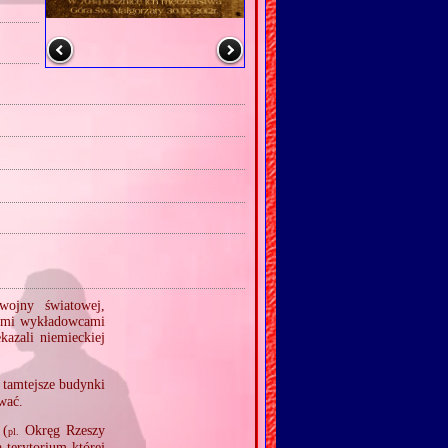
wojny światowej,
kimi wykładowcami
azali niemieckiej
 tamtejsze budynki
wać.
 (
Okręg Rzeszy
pl.
 terytorium której