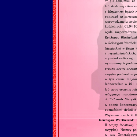
W p.2 oznajmiał, że 
lub służbowej z Kościo
z Watykanem będzie r
ponieważ są sprzeczn
wprowadzane w życie. 
kościelnych. 01.04.10
wydał rozporządzeni
Reichsgau Warthelan
w Reichsgau Warthel
Niemieckiej w Kraju 
i rzymskokatolickic
rzymskokatolickiego, 
wyznaniowych podmiot
prawne prawa prywatn
majątek podmiotów pra
w tym czasie znajdo
Jednocześnie w §6.1 
lub stowarzyszenia re
religijnego narodowo
352 osób. Wszystk
ok.
w obozie koncentrac
poznańskiej siedzibi
Większość z nich 30.
Reichsgau Wartheland
: 
II wojny światowej, 
rosyjska), Niemcy po
w
Generalgouve
niem.