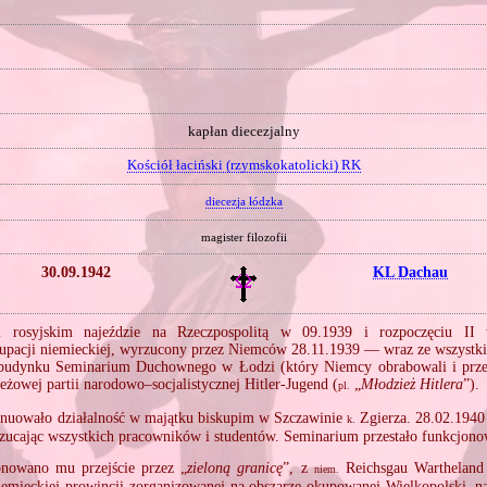
kapłan diecezjalny
Kościół łaciński (rzymskokatolicki) RK
diecezja łódzka
magister filozofii
30.09.1942
KL Dachau
 rosyjskim najeździe na Rzeczpospolitą w 09.1939 i rozpoczęciu II 
kupacji niemieckiej, wyrzucony przez Niemców 28.11.1939 — wraz ze wszyst
udynku Seminarium Duchownego w Łodzi (który Niemcy obrabowali i przek
eżowej partii narodowo–socjalistycznej Hitler‐Jugend (
„
Młodzież Hitlera
”).
pl.
nuowało działalność w majątku biskupim w Szczawinie
Zgierza. 28.02.1940
k.
zucając wszystkich pracowników i studentów. Seminarium przestało funkcjono
onowano mu przejście przez „
zieloną granicę
”, z
Reichsgau Wartheland
niem.
emieckiej prowincji zorganizowanej na obszarze okupowanej Wielkopolski, na