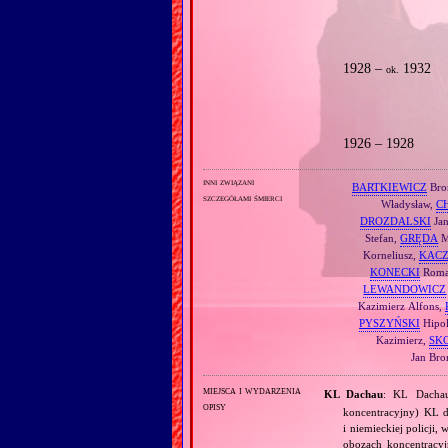
1928 –
1932
ok.
1926 – 1928
inni związani
BARTKIEWICZ
Bro
szczegółami śmierci
Władysław,
C
DROZDALSKI
Ja
Stefan,
GRĘDA
M
Korneliusz,
KACZ
KONECKI
Roma
LEWANDOWICZ
Kazimierz Alfons,
PYSZYŃSKI
Hipol
Kazimierz,
SK
Jan Bro
miejsca i wydarzenia
KL Dachau
: KL Dachau
opisy
koncentracyjny) KL dl
i niemieckiej policji
obozach koncentracy