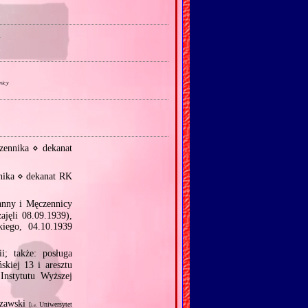
a
nicy
zennika ⋄ dekanat
nika ⋄ dekanat RK
anny i Męczennicy
jęli 08.09.1939),
iego, 04.10.1939
; także: posługa
skiej 13 i aresztu
Instytutu Wyższej
szawski
[
Uniwersytet
i.e.