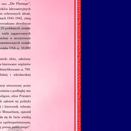
—
„
Die Plantage
”,
niem.
dynków laboratoryjnych
bez ochronnych ubrań,
atach 1941‐1942, zimą
eprowadzano zbrodnicze
20 poddanych zostało
 wielu zagazowanych
Dachau w szczytowym
umentowanych zostało
 wojska USA
10,000
ok.
iecki obóz, założony
zu kierowano więźniów
zidentyfikowano
700.
ok.
zkiej i włocławskiej
cji utworzonej przez
ynienia z podległej mu
ligion, ohne Priesters
 założeń tej polityki
 i kierownik referatu
w Monachium, ujawnił
ała się de facto wiedzą
iu ogólnopaństwowym,
ją prawa publicznego
”.