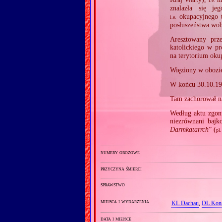
i.e.
znalazła się j
okupacyjnego 
i.e.
posłuszeństwa wo
Aresztowany prz
katolickiego w p
na terytorium oku
Więziony w obozi
W końcu 30.10.19
Tam zachorował n
Według aktu zgon
niezrównani bajk
Darmkatarrch
” (
pl.
numery obozowe
przyczyna śmierci
sprawstwo
miejsca i wydarzenia
KL Dachau
,
DL Kons
data i miejsce