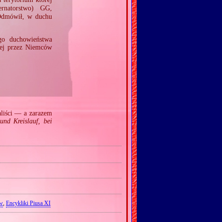
rnatorstwo) GG,
Odmówił, w duchu
go duchowieństwa
ej przez Niemców
aliści — a zarazem
und Kreislauf, bei
ow
,
Encykliki Piusa XI