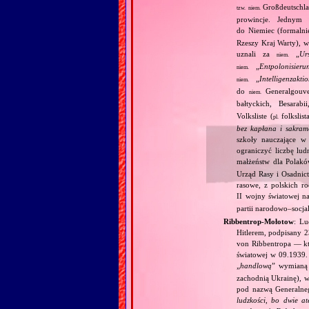
Großdeutschla
tzw.
niem.
prowincje. Jednym 
do Niemiec (formalni
Rzeszy Kraj Warty), w
uznali za
„
Ur
niem.
„
Entpolonisieru
niem.
„
Intelligenzakti
niem.
do
Generalgouve
niem.
bałtyckich, Besarab
Volksliste (
folkslis
pl.
bez kapłana i sakram
szkoły nauczające w 
ograniczyć liczbę lu
małżeństw dla Polakó
Urząd Rasy i Osadnict
rasowe, z polskich r
II wojny światowej na
partii narodowo–socjali
Ribbentrop‐Mołotow
: Lu
Hitlerem, podpisany 
von Ribbentropa — któ
światowej w 09.1939.
„
handlową
” wymian
zachodnią Ukrainę), w
pod nazwą Generalne
ludzkości, bo dwie at