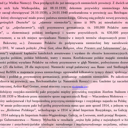
nd (
Wielkie Niemcy). Dwa przyłączyli do już istniejących niemieckich prowincji. Z dwóch 
pl.
z nich była Wielkopolska, już 08.10.1939, dekretem przywódcy niemieckiego Adol
e zaczął obowiązywać 26.10.1939), a 24.01.1940 przekształcona w prowincję
Reichsgau 
niem.
 której obowiązywać miało prawo państwa niemieckiego. Główną osią polityki nowej prowincji
sprünglich Deutsche
” (
„
rdzennie niemieckie
”), mimo iż 90% jej mieszkańców stan
pl.
ng
” (
„
odpolszczenie
”), czyli przymusowa germanizacja.
100,000 Polaków zam
pl.
Ok.
on
”,
eksterminacji polskiej inteligencji i warstw przywódczych.
630,000 przym
i.e.
Ok.
rnement, a na ich miejsce sprowadzano Niemców z innych terenów okupowanych przez 
ii, Bukowiny
). Zmuszano Polaków do podpisywania niemieckiej listy narodowo
, etc.
ta) DVL. W ramach polityki „
Ohne Gott, ohne Religion, ohne Priesters und Sakramenten
” (
pl.
entu
”) większość kapłanów katolickich aresztowano i wysłano do obozów koncentracyjnych
języku polskim, polskie biblioteki, teatry i muzea. Konfiskowane polskie majątki ziemskie
dności polskiej wysyłano Polaków na roboty przymusowe w głąb Niemiec, podwyższono dozw
w (25 dla kobiet, 28 dla mężczyzn). Niemiecki urząd państwowy
Rasse‐ und Siedlungsh
niem.
wa) RuSHA w majestacie prawa niemieckiego uprowadził kilkanaście tysięcy dzieci, spełniając
odzin i poddał je przymusowej germanizacji, przekazując rodzinom niemieckim. Po zakończe
dzorca tej prowincji,
Reichsstatthalter (
Namiestnik Rzeszy) i
Gauleiter (
naczelni
niem.
pl.
niem.
pl.
stycznej, Arthur Karl Greiser, został stracony.
(więcej na:
pl.wikipedia.org
)
dobójczy rosyjsko‐niemiecki pakt przyjaźni między przywódcą rosyjskim Józefem Stalinem
23.08.1939 w Moskwie przez ministrów spraw zagranicznych Rosji — Wiaczesława Mołotowa —
ry sankcjonował i był bezpośrednią przyczyną niemieckiego i rosyjskiego najazdu na Polskę 
 W sensie politycznym pakt był próbą przywrócenia status quo ante sprzed 1914, z jednym wy
ą
„
Królestwa Polskiego
”, wchodzącego w 1914 w skład Imperium Rosyjskiego, na Galicję 
tzw.
 1914 należącą do Imperium Austro‐Węgierskiego. Galicję, ze Lwowem, mieli przejąć Rosjanie, 
go Gubernatorstwa — Niemcy. Wybuchła w rezultacie „
wojna była jedną z największych w his
eistyczne i antychrześcijańskie ideologie: narodowego i międzynarodowego socjalizmu, odrzu