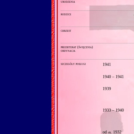
urodzenia
rodzice
chrzest
prezbiterat (święcenia)
ordynacja
szczegóły posługi
1941
1940 – 1941
1939
1933 – 1940
od
1932
ok.