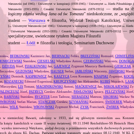
Warszawski (od 1945) / Uniwersytet w konspiracji (1939‐1945) / Uniwersytet
Józefa Piłsudskiego 
im.
— studia na dys
Warszawski (1915‐1935) / Cesarski Uniwersytet Warszawski (1870‐1915)]
logiczny zdania według Jana od św. Tomasza
” niedokończone, ze „
względ
student —
Warszawa
⋄ filozofia, Wydział Teologii Katolickiej, Uniwe
[
Uniwersytet Warszawski (od 1945) / Uniwersytet w konspiracji (1939‐1945) / Uniwersytet
Józefa
i.e.
im.
— pod
/ Uniwersytet Warszawski (1915‐1935) / Cesarski Uniwersytet Warszawski (1870‐1915)]
specjalistyczne, uwieńczone tytułem Magistra Filozofii
student —
Łódź
⋄ filozofia i teologia, Seminarium Duchowne
nisław,
BĘDKOWSKI
Kazimierz Jan,
BIERNACKI
Feliks,
BRZEZIŃSKI
Romuald,
CHMIELIŃS
HOMICZEWSKI
Stanisław,
CIESIELSKI
Władysław Antoni,
CZERWIŃSKI
Wincenty,
DOMAGA
n,
DZIUDA
Józef,
FIJAŁKOWSKI
Jan,
GAJEWICZ
Zygmunt Maurycy Bartłomiej,
GIERCZAK
J
ieczysław,
GUZOWSKI
Władysław,
HAUSER
Stefan,
JABŁOŃSKI
Wincenty,
JAWORSKI
Maria
YŃSKI
Dominik,
KASPROWICZ
Jan,
KASZYCA
Leon Konstanty,
KNAPSKI
Zygmunt,
KOCH
n,
KOZANECKI
Edmund Eugeniusz,
KRUPCZYŃSKI
Jan Aleksander,
KUBIŚ
Wojciech,
LASK
Mieczysław,
LIS
Tomasz,
MACHNIKOWSKI
Antoni,
MAĆKIEWICZ
Jan,
MIKOŁAJEWSKI
Zy
PALINCEUSZ
Józef,
PATRYCY
Czesław Aleksander,
PAWŁOWSKI
Ignacy,
PEŁCZYŃSKI
Józef
it,
RABIŃSKI
Stanisław,
RYCHTER
Leon Tadeusz,
SIERADZKI
Mateusz,
SIKORSKI
Wacław St
OWROŃSKI
Stefan Marian,
STAŃCZAK
Czesław,
SZYMAŃSKI
Kazimierz,
ŚWIDEREK
Władys
nisław,
WILK
Stanisław,
WRONOWSKI
Zygmunt Michał,
ZYSK
Franciszek,
ŻWIREK
Władysław
 w niemieckiej Bawarii, założony w 1933, stał się głównym niemieckim
Konzentr
niem.
a księży katolickich w czasie II wojny światowej: 09.11.1940 Reichsführer‐SS Heinrich Him
, w wyniku interwencji Watykanu, podjął decyzję o przeniesieniu wszystkich duchownych prze
jnych do obozu KL Dachau. Pierwsze większe transporty miały miejsce 08.12.1940. W KL D