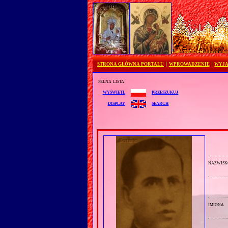
STRONA GŁÓWNA PORTALU
WPROWADZENIE
WYJA
pełna lista:
przeszukuj
wyświetl
search
display
nazwisk
imiona