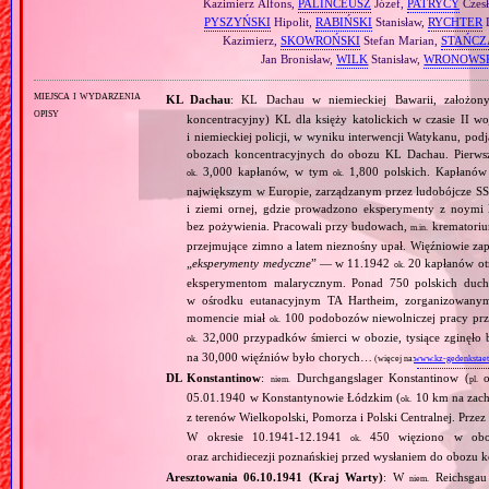
Kazimierz Alfons,
PALINCEUSZ
Józef,
PATRYCY
Czesł
PYSZYŃSKI
Hipolit,
RABIŃSKI
Stanisław,
RYCHTER
L
Kazimierz,
SKOWROŃSKI
Stefan Marian,
STAŃCZ
Jan Bronisław,
WILK
Stanisław,
WRONOWS
miejsca i wydarzenia
KL Dachau
: KL Dachau w niemieckiej Bawarii, założo
opisy
koncentracyjny) KL dla księży katolickich w czasie II w
i niemieckiej policji, w wyniku interwencji Watykanu, p
obozach koncentracyjnych do obozu KL Dachau. Pierwsz
3,000 kapłanów, w tym
1,800 polskich. Kapłanów
ok.
ok.
największym w Europie, zarządzanym przez ludobójcze SS 
i ziemi ornej, gdzie prowadzono eksperymenty z noymi 
bez pożywienia. Pracowali przy budowach,
krematoriu
m.in.
przejmujące zimno a latem nieznośny upał. Więźniowie zap
„
eksperymenty medyczne
” — w 11.1942
20 kapłanów ot
ok.
eksperymentom malarycznym. Ponad 750 polskich duc
w ośrodku eutanacyjnym TA Hartheim, zorganizowany
momencie miał
100 podobozów niewolniczej pracy pr
ok.
32,000 przypadków śmierci w obozie, tysiące zginęł
ok.
na 30,000 więźniów było chorych…
(więcej na:
www.kz-gedenkstaet
DL Konstantinow
:
Durchgangslager Konstantinow (
o
niem.
pl.
05.01.1940 w Konstantynowie Łódzkim (
10 km na zach
ok.
z terenów Wielkopolski, Pomorza i Polski Centralnej. Przez
W okresie 10.1941‐12.1941
450 więziono w obozie
ok.
oraz archidiecezji poznańskiej przed wysłaniem do obozu
Aresztowania 06.10.1941 (Kraj Warty)
: W
Reichsgau 
niem.