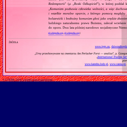
Redemptoris
” (
„
Boski Odkupiciel
”), w której poddał k
pl.
„
Komunizm pozbawia człowieka wolności, a więc duchowej
i wszelkie moralne oparcie, z którego pomocą mogłaby 
bolszewicki i bezbożny komunizm głosi jako orędzie zbawie
ludzkiego naturalnemu prawu Bożemu, zalecał wcielanie 
do oporu. Dwa lata później narodowo socjalistyczne Niemc
pl.wikipedia.org
,
pl.wikipedia.org
)
źródła
www.ipgs.us
,
dziwoszbogda
„
Urny przechowywane na cmentarzu Am Perlacher Forst — analiza
”, p. Grzeg
„
International Tracing Ser
pie
www.katedra.lodz.pl
,
www.canna.pl
© GTKRK, 2026, wszelkie prawa zastrzeżone