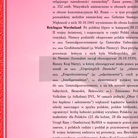
religijnego narodowości niemieckiej
”. Zaraz potem, 06
352 osób. Wszystkich umieszczono w obozach przejś
ok.
w obozie koncentracyjnym KL Posen — w tym przypadku
poznańskiej siedzibie niemieckiej
Geheime Staatspol
niem.
Większość z nich 30.10.1941 wywieziono do obozu konce
Reichsgau Wartheland
: Po polskiej klęsce w kampanii 09.1
II wojny światowej, i rozpoczęciu w części Polski okupa
rosyjska), Niemcy podzielili okupowane polskie terytori
w
Generalgouvernement (
Generalne Gubernato
niem.
pl.
Großdeutschland (
Wielkie Niemcy). Dwa przyłącz
tzw.
niem.
pl.
prowincje. Jednym z nich była Wielkopolska, już 
do Niemiec (formalnie zaczął obowiązywać 26.10.1939),
Rzeszy Kraj Warty), w której obowiązywać miało prawo pa
uznali za
„
Ursprünglich Deutsche
” (
„
rdzenn
niem.
pl.
„
Entpolonisierung
” (
„
odpolszczenie
”), czyli 
niem.
pl.
„
Intelligenzaktion
”,
eksterminacji polskiej in
niem.
i.e.
do
Generalgouvernement, a na ich miejsce sprow
niem.
bałtyckich, Besarabii, Bukowiny
). Zmuszano Pol
, etc.
Volksliste (
folkslista) DVL. W ramach polityki „
Ohne G
pl.
bez kapłana i sakramentu
”) większość kapłanów katolic
szkoły nauczające w języku polskim, polskie biblioteki
ograniczyć liczbę ludności polskiej wysyłano Polaków 
małżeństw dla Polaków (25 dla kobiet, 28 dla mężczyzn
Urząd Rasy i Osadnictwa) RuSHA w majestacie prawa niemie
rasowe, z polskich rodzin i poddał je przymusowej germ
II wojny światowej nadzorca tej prowincji,
Reichsstatt
niem.
partii narodowo–socjalistycznej, Arthur Karl Greiser, został 