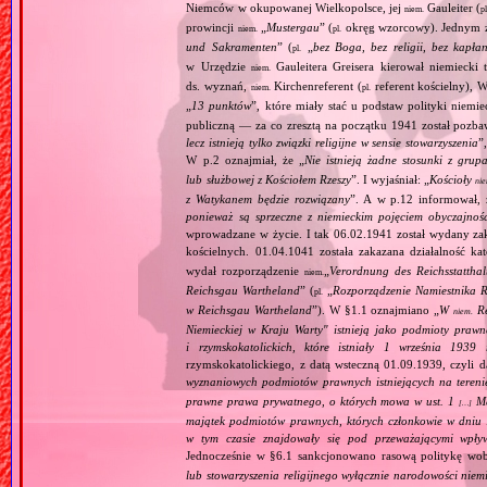
Niemców w okupowanej Wielkopolsce, jej
Gauleiter (
niem.
pl
prowincji
„
Mustergau
” (
okręg wzorcowy). Jednym z f
niem.
pl.
und Sakramenten
” (
„
bez Boga, bez religii, bez kapła
pl.
w Urzędzie
Gauleitera Greisera kierował niemiecki 
niem.
ds. wyznań,
Kirchenreferent (
referent kościelny), 
niem.
pl.
„
13 punktów
”, które miały stać u podstaw polityki niemi
publiczną — za co zresztą na początku 1941 został pozba
lecz istnieją tylko związki religijne w sensie stowarzyszenia
”
W p.2 oznajmiał, że „
Nie istnieją żadne stosunki z gru
lub służbowej z Kościołem Rzeszy
”. I wyjaśniał: „
Kościoły
ni
z Watykanem będzie rozwiązany
”. A w p.12 informował, 
ponieważ są sprzeczne z niemieckim pojęciem obyczajnoś
wprowadzane w życie. I tak 06.02.1941 został wydany zaka
kościelnych. 01.04.1041 została zakazana działalność ka
wydał rozporządzenie
„
Verordnung des Reichsstatthal
niem.
Reichsgau Wartheland
” (
„
Rozporządzenie Namiestnika R
pl.
w Reichsgau Wartheland
”). W §1.1 oznajmiano „
W
Re
niem.
Niemieckiej w Kraju Warty" istnieją jako podmioty pra
i rzymskokatolickich, które istniały 1 września 1939
rzymskokatolickiego, z datą wsteczną 01.09.1939, czyli d
wyznaniowych podmiotów prawnych istniejących na teren
prawne prawa prywatnego, o których mowa w ust. 1
Maj
[…]
majątek podmiotów prawnych, których członkowie w dniu 1
w tym czasie znajdowały się pod przeważającymi wpły
Jednocześnie w §6.1 sankcjonowano rasową politykę wob
lub stowarzyszenia religijnego wyłącznie narodowości nie