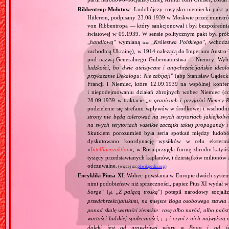
Ribbentrop‐Mołotow
: Ludobójczy rosyjsko‐niemiecki pakt 
Hitlerem, podpisany 23.08.1939 w Moskwie przez minist
von Ribbentropa — który sankcjonował i był bezpośrednią
światowej w 09.1939. W sensie politycznym pakt był prób
„
handlową
” wymianą
„
Królestwa Polskiego
”, wchodzą
tzw.
zachodnią Ukrainę), w 1914 należącą do Imperium Austro‐W
pod nazwą Generalnego Gubernatorstwa — Niemcy. Wybuc
ludzkości, bo dwie ateistyczne i antychrześcijańskie id
przykazanie Dekalogu: Nie zabijaj!
” (abp Stanisław Gądeck
Francji i Niemiec, które 12.09.1939 na wspólnej konfe
i niepodejmowaniu działań zbrojnych wobec Niemiec (c
28.09.1939 w traktacie „
o granicach i przyjaźni Niemcy‐
podzielenie się strefami wpływów w środkowej i wschodni
strony nie będą tolerować na swych terytoriach jakiejkolwi
na swych terytoriach wszelkie zaczątki takiej propagandy
Skutkiem porozumień była seria spotkań między ludob
dyskutowano koordynację wysiłków w celu ekstermi
«
Intelligenzaktion
», w Rosji przyjęła formę zbrodni katyńs
tysięcy przedstawianych kapłanów, i dziesiątków milionów z
odczuwalne.
(więcej na:
pl.wikipedia.org
)
Encykliki Piusa XI
: Wobec powstania w Europie dwóch systemó
nimi podobieństw niż sprzeczności, papież Pius XI wydał 
Sorge
” (
„
Z palącą troską
”) potępił narodowy socjali
pl.
przedchrześcijańskimi, na miejsce Boga osobowego stawia 
ponad skalę wartości ziemskie: rasę albo naród, albo pańs
wartości ludzkiej społeczności,
i czyni z nich najwyższą 
[…]
daleki jest od prawdziwej wiary w Boga i od świ