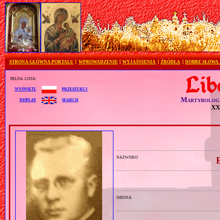
STRONA GŁÓWNA PORTALU
WPROWADZENIE
WYJAŚNIENIA
ŹRÓDŁA
DOBRE SŁOWA
pełna lista:
przeszukuj
wyświetl
Martyrolog
search
display
XX 
nazwisko
imiona