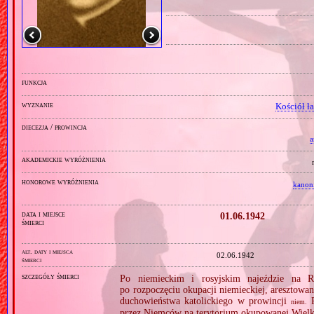
funkcja
wyznanie
Kościół ł
diecezja / prowincja
a
akademickie wyróżnienia
honorowe wyróżnienia
kanon
data i miejsce
01.06.1942
śmierci
alt. daty i miejsca
02.06.1942
śmierci
szczegóły śmierci
Po niemieckim i rosyjskim najeździe na R
po rozpoczęciu okupacji niemieckiej, aresztowa
duchowieństwa katolickiego w prowincji
R
niem.
przez Niemców na terytorium okupowanej Wielk