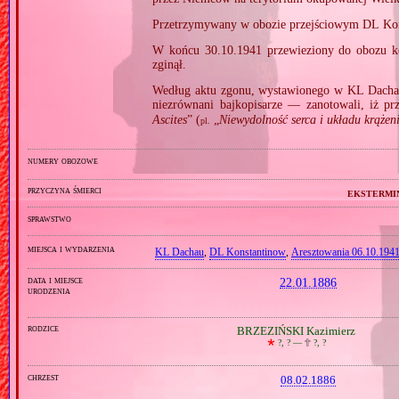
Przetrzymywany w obozie przejściowym DL Kon
W końcu 30.10.1941 przewieziony do obozu k
zginął.
Według aktu zgonu, wystawionego w KL Dacha
niezrównani bajkopisarze — zanotowali, iż pr
Ascites
” (
„
Niewydolność serca i układu krążen
pl.
numery obozowe
przyczyna śmierci
ekstermi
sprawstwo
miejsca i wydarzenia
KL Dachau
,
DL Konstantinow
,
Aresztowania 06.10.1941
data i miejsce
22.01.1886
urodzenia
rodzice
BRZEZIŃSKI Kazimierz
🞲
?, ? —
🕆
?, ?
chrzest
08.02.1886