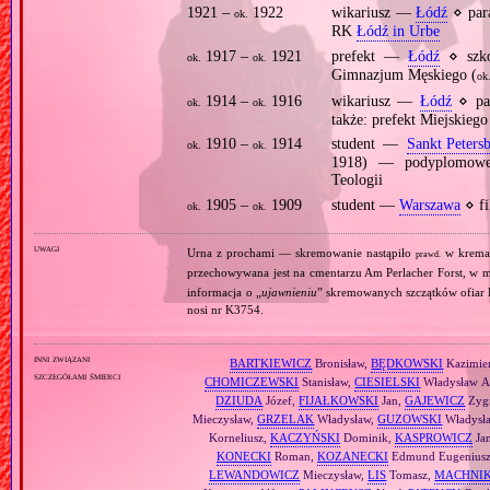
1921 –
1922
wikariusz —
Łódź
⋄ par
ok.
RK
Łódź in Urbe
1917 –
1921
prefekt —
Łódź
⋄ szko
ok.
ok.
Gimnazjum Męskiego (
ok
1914 –
1916
wikariusz —
Łódź
⋄ pa
ok.
ok.
także: prefekt Miejskie
1910 –
1914
student —
Sankt Peters
ok.
ok.
1918) — podyplomowe s
Teologii
1905 –
1909
student —
Warszawa
⋄ fi
ok.
ok.
uwagi
Urna z prochami — skremowanie nastąpiło
w krema
prawd.
przechowywana jest na cmentarzu Am Perlacher Forst, w
informacja o „
ujawnieniu
” skremowanych szczątków ofiar K
nosi nr K3754.
inni związani
BARTKIEWICZ
Bronisław,
BĘDKOWSKI
Kazimier
szczegółami śmierci
CHOMICZEWSKI
Stanisław,
CIESIELSKI
Władysław A
DZIUDA
Józef,
FIJAŁKOWSKI
Jan,
GAJEWICZ
Zygm
Mieczysław,
GRZELAK
Władysław,
GUZOWSKI
Władysł
Korneliusz,
KACZYŃSKI
Dominik,
KASPROWICZ
Ja
KONECKI
Roman,
KOZANECKI
Edmund Eugenius
LEWANDOWICZ
Mieczysław,
LIS
Tomasz,
MACHNI