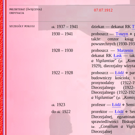
prezbiterat (święcenia)
07.07.1912
ordynacja
szczegóły posługi
1937 – 1941
dziekan — dekanat RK
T
ok.
1930 – 1941
proboszcz —
Tuszyn
⋄ p
także: cenzor ksiąg
powszechnych (1930‐193
1928 – 1930
proboszcz —
Marzenin
dekanat RK
Łask
— takż
a Vigilantiae
” (
„
Kom
pl.
1929), diecezjalny wizyt
1922 – 1928
proboszcz —
Łódź
⋄ par
budowniczy kościoła; t
prosynodalny (1922
Diecezjalnego (192
Diecezjalnego (1922‐192
a Vigilantiae
” (
„
Komis
pl.
1923
profesor —
Łódź
⋄ Semi
ok.
do
1922
prorektor —
Łódź
⋄ Sem
ok.
Diecezjalnej, egzamin
sprawiedliwości Biskup
„
Consilium a Vigil
łac.
Diecezjalnej