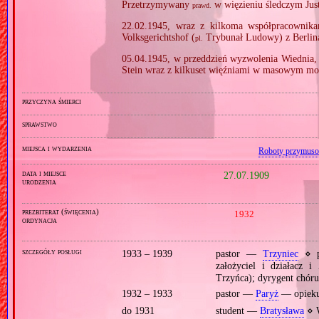
Przetrzymywany
w więzieniu śledczym Just
prawd.
22.02.1945, wraz z kilkoma współpracownikam
Volksgerichtshof (
Trybunał Ludowy) z Berlina
pl.
05.04.1945, w przeddzień wyzwolenia Wiednia, 
Stein wraz z kilkuset więźniami w masowym mo
przyczyna śmierci
sprawstwo
miejsca i wydarzenia
Roboty przymus
data i miejsce
27.07.1909
urodzenia
prezbiterat (święcenia)
1932
ordynacja
szczegóły posługi
1933 – 1939
pastor —
Trzyniec
⋄ pa
założyciel i działacz 
Trzyńca); dyrygent chór
1932 – 1933
pastor —
Paryż
— opieku
do 1931
student —
Bratysława
⋄ W