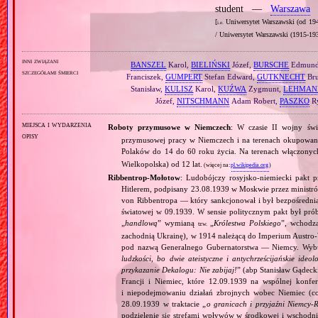
student —
Warszawa
⋄
[
Uniwersytet Warszawski (od 194
i.e.
/ Uniwersytet Warszawski (1915‐193
inni związani
BANSZEL
Karol,
BIELIŃSKI
Józef,
BURSCHE
Edmun
szczegółami śmierci
Franciszek,
GUMPERT
Stefan Edward,
GUTKNECHT
Br
Stanisław,
KULISZ
Karol,
KUŹWA
Zygmunt,
LEHMAN
Józef,
NITSCHMANN
Adam Robert,
PASZKO
Ry
miejsca i wydarzenia
Roboty przymusowe w Niemczech
: W czasie II wojny św
opisy
przymusowej pracy w Niemczech i na terenach okupowan
Polaków do 14 do 60 roku życia. Na terenach włączonyc
Wielkopolska) od 12 lat.
(więcej na:
pl.wikipedia.org
)
Ribbentrop‐Mołotow
: Ludobójczy rosyjsko‐niemiecki pakt 
Hitlerem, podpisany 23.08.1939 w Moskwie przez minist
von Ribbentropa — który sankcjonował i był bezpośrednią
światowej w 09.1939. W sensie politycznym pakt był prób
„
handlową
” wymianą
„
Królestwa Polskiego
”, wchodzą
tzw.
zachodnią Ukrainę), w 1914 należącą do Imperium Austro‐W
pod nazwą Generalnego Gubernatorstwa — Niemcy. Wybuc
ludzkości, bo dwie ateistyczne i antychrześcijańskie id
przykazanie Dekalogu: Nie zabijaj!
” (abp Stanisław Gądeck
Francji i Niemiec, które 12.09.1939 na wspólnej konfe
i niepodejmowaniu działań zbrojnych wobec Niemiec (c
28.09.1939 w traktacie „
o granicach i przyjaźni Niemcy‐
podzielenie się strefami wpływów w środkowej i wschodni