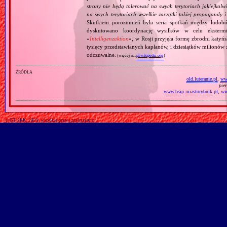
strony nie będą tolerować na swych terytoriach jakiejkolwi
na swych terytoriach wszelkie zaczątki takiej propagandy
Skutkiem porozumień była seria spotkań między ludob
dyskutowano koordynację wysiłków w celu ekstermi
«
Intelligenzaktion
», w Rosji przyjęła formę zbrodni katyńs
tysięcy przedstawianych kapłanów, i dziesiątków milionów z
odczuwalne.
(więcej na:
pl.wikipedia.org
)
źródła
old.luteranie.pl
,
www
pie
www.bsip.miastorybnik.pl
,
ww
© GTKRK, 2025, wszelkie prawa zastrzeżone