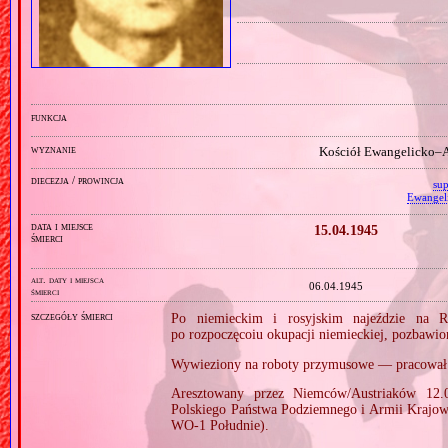
funkcja
wyznanie
Kościół Ewangelicko–A
diecezja / prowincja
sup
Ewangel
data i miejsce
15.04.1945
śmierci
alt. daty i miejsca
06.04.1945
śmierci
szczegóły śmierci
Po niemieckim i rosyjskim najeździe na R
po rozpoczęcoiu okupacji niemieckiej, pozbawi
Wywieziony na roboty przymusowe — pracował 
Aresztowany przez Niemców/Austriaków 12.0
Polskiego Państwa Podziemnego i Armii Krajow
WO‐1 Południe).