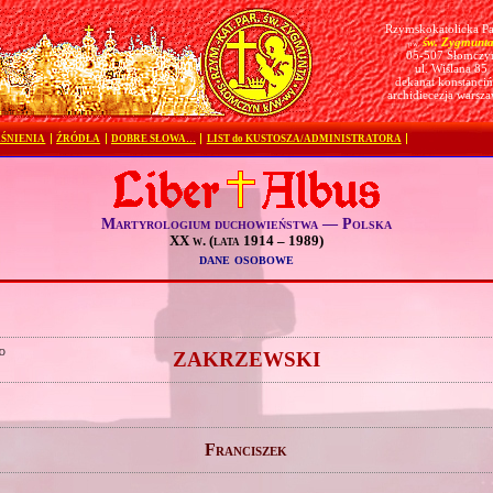
Rzymskokatolicka Pa
św. Zygmunt
pw.
05-507 Słomczy
ul. Wiślana 85
dekanat konstanciń
archidiecezja warsz
ŚNIENIA
ŹRÓDŁA
DOBRE SŁOWA…
LIST do KUSTOSZA/ADMINISTRATORA
Martyrologium duchowieństwa — Polska
XX w. (lata 1914 – 1989)
dane osobowe
o
ZAKRZEWSKI
Franciszek