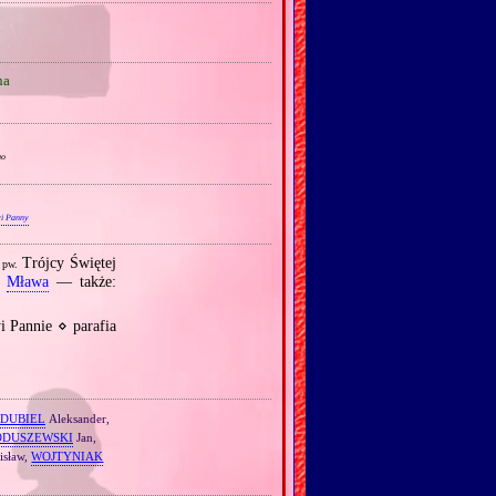
na
go
yi Panny
K
Trójcy Świętej
pw.
K
Mława
— także:
 Pannie ⋄ parafia
DUBIEL
Aleksander,
ODUSZEWSKI
Jan,
isław,
WOJTYNIAK