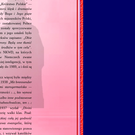
„
Królestwo Polskie
” —
torii klęsk i dramatów
ciły Boga i Jego piąte
ch sojuszników Polski,
y zaatakowanej Polsce
zostały sprecyzowane
m z jego ustaleń było
eksów zapisano: „
Obie
trony. Będą one tłumić
h środków w tym celu
”.
kim NKWD, na których
 (w Niemczech zwane
iej inteligencji, w tym
y do 1989, a i dziś są
acz więcej było między
.1938 „
Mit brennender
ami starogermańsko —
trzności
, kto wynosi
[…]
j albo inne podstawowe
m bałwochwalczo, ten
[…]
.1937 wydał „
Divini
rię walki klas. Pisał:
kiej całą jej godność
wa ewangelia, którą
ia stanowionego prawa
o, i wzywał katolików