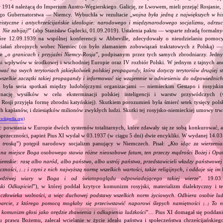
 1914 należącą do Imperium Austro‐Węgierskiego. Galicję, ze Lwowem, mieli przejąć Rosjanie, 
go Gubernatorstwa — Niemcy. Wybuchła w rezultacie „
wojna była jedną z największych w his
eistyczne i antychrześcijańskie ideologie: narodowego i międzynarodowego socjalizmu, odrzu
 Nie zabijaj!
” (abp Stanisław Gądecki, 01.09.2019). Ustalenia paktu — wsparte zdradą formalny
tóre 12.09.1939 na wspólnej konferencji w Abbeville, zdecydowały o nieudzielaniu pomoc
ziałań zbrojnych wobec Niemiec (co było złamaniem zobowiązań traktatowych z Polską) — 
e „
o granicach i przyjaźni Niemcy‐Rosja
”, podpisanym przez tych samych zbrodniarzy. Jedny
ami wpływów w środkowej i wschodniej Europie oraz IV rozbiór Polski. W jednym z tajnych an
ować na swych terytoriach jakiejkolwiek polskiej propagandy, która dotyczy terytoriów drugiej s
wszelkie zaczątki takiej propagandy i informować się wzajemnie w odniesieniu do odpowiednic
 była seria spotkań między ludobójczymi organizacjami — niemieckim Gestapo i rosyjs
nację wysiłków w celu eksterminacji polskiej inteligencji i warstw przywódczych
 Rosji przyjęła formę zbrodni katyńskiej). Skutkiem porozumień była śmierć setek tysięcy polsk
ch kapłanów, i dziesiątków milionów zwykłych ludzi. Skutki tej rosyjsko‐niemieckiej umowy trwał
.wikipedia.org
)
c powstania w Europie dwóch systemów totalitarnych, które zdawały się ze sobą konkurować, 
sprzeczności, papież Pius XI wydał w 03.1937 (w ciągu 5 dni) dwie encykliki. W wydanej 14.03
 troską
”) potępił narodowy socjalizm panujący w Niemczech. Pisał: „
Kto idąc za wierzeni
, na miejsce Boga osobowego stawia różne nieosobowe fatum, ten przeczy mądrości Bożej i Opa
ziemskie: rasę albo naród, albo państwo, albo ustrój państwa, przedstawicieli władzy państwowe
eczności,
i czyni z nich najwyższą normę wszelkich wartości, także religijnych, i oddaje się i
[…]
wdziwej wiary w Boga i od światopoglądu odpowiadającego takiej wierze
”. 19.03
ski Odkupiciel
”), w której poddał krytyce komunizm rosyjski, materializm dialektyczny i teo
złowieka wolności, a więc duchowej podstawy wszelkich norm życiowych. Odbiera osobie ludz
parcie, z którego pomocą mogłaby się przeciwstawić naporowi ślepych namiętności
To no
[…]
y komunizm głosi jako orędzie zbawienia i odkupienia ludzkości
”… Pius XI domagał się poddan
u prawu Bożemu, zalecał wcielanie w życie ideału państwa i społeczeństwa chrześcijańskieg