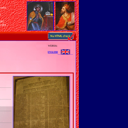
rafia
a
n
ski
awska
wersja:
english