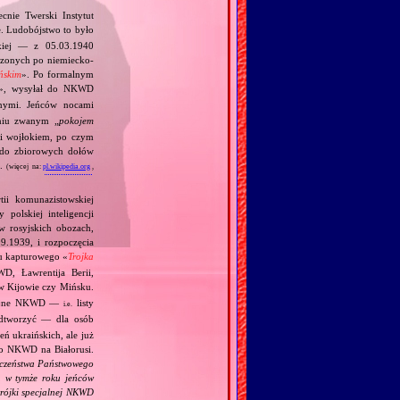
cnie Twerski Instytut
. Ludobójstwo to było
skiej — z 05.03.1940
orzonych po niemiecko‐
ńskim
». Po formalnym
», wysyłał do NKWD
nymi. Jeńców nocami
niu zwanym „
pokojem
mi wojłokiem, po czym
e do zbiorowych dołów
.
(więcej na:
pl.wikipedia.org
,
tii komunazistowskiej
polskiej inteligencji
w rosyjskich obozach,
9.1939, i rozpoczęcia
u kapturowego «
Trojka
D, Ławrentija Berii,
 Kijowie czy Mińsku.
zycyjne NKWD —
listy
i.e.
odtworzyć — dla osób
ń ukraińskich, ale już
 do NKWD na Białorusi.
eczeństwa Państwowego
h w tymże roku jeńców
 trójki specjalnej NKWD