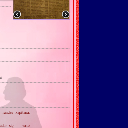
e)
randze kapitana,
j udał się — wraz