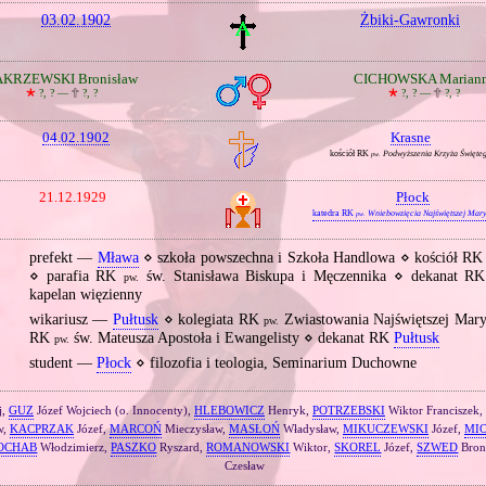
03.02.1902
Żbiki‐Gawronki
AKRZEWSKI Bronisław
CICHOWSKA Marian
🞲
?, ? —
🕆
?, ?
🞲
?, ? —
🕆
?, ?
04.02.1902
Krasne
kościół RK
Podwyższenia Krzyża Święte
pw.
21.12.1929
Płock
katedra RK
Wniebowzięcia Najświętszej Mar
pw.
prefekt —
Mława
⋄ szkoła powszechna i Szkoła Handlowa ⋄ kościół R
⋄ parafia RK
św. Stanisława Biskupa i Męczennika ⋄ dekanat R
pw.
kapelan więzienny
wikariusz —
Pułtusk
⋄ kolegiata RK
Zwiastowania Najświętszej Maryi
pw.
RK
św. Mateusza Apostoła i Ewangelisty ⋄ dekanat RK
Pułtusk
pw.
student —
Płock
⋄ filozofia i teologia, Seminarium Duchowne
j,
GUZ
Józef Wojciech (o. Innocenty),
HLEBOWICZ
Henryk,
POTRZEBSKI
Wiktor Franciszek,
w,
KACPRZAK
Józef,
MARCOŃ
Mieczysław,
MASŁOŃ
Władysław,
MIKUCZEWSKI
Józef,
MI
OCHAB
Włodzimierz,
PASZKO
Ryszard,
ROMANOWSKI
Wiktor,
SKOREL
Józef,
SZWED
Bron
Czesław