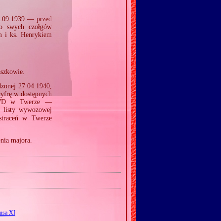
22.09.1939 — przed
do swych czołgów
m i ks. Henrykiem
aszkowie.
zonej 27.04.1940,
cyfrę w dostępnych
 NKWD w Twerze —
a listy wywozowej
straceń w Twerze
nia majora.
iusa XI