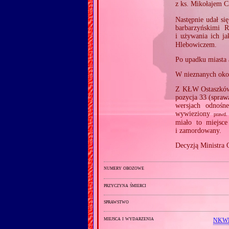
z ks. Mikołajem 
Następnie udał si
barbarzyńskimi 
i używania ich j
Hlebowiczem.
Po upadku miasta 
W nieznanych oko
Z KŁW Ostaszków 
pozycja 33 (spraw
wersjach odnośn
wywieziony
prawd.
miało to miejsc
i zamordowany.
Decyzją Ministra
numery obozowe
przyczyna śmierci
sprawstwo
miejsca i wydarzenia
NKWD