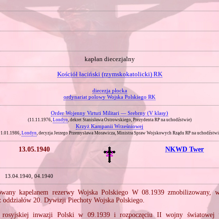
kapłan diecezjalny
Kościół łaciński (rzymskokatolicki) RK
diecezja płocka
ordynariat polowy Wojska Polskiego RK
Order Wojenny Virtuti Militari — Srebrny (V klasy)
(11.11.1976,
Londyn
, dekret Stanisława Ostrowskiego, Prezydenta RP na uchodźstwie)
Krzyż Kampanii Wrześniowej
01.01.1986,
Londyn
, decyzja Jerzego Przemysława Morawicza, Ministra Spraw Wojskowych Rządu RP na uchodźstwi
13.05.1940
NKWD Twer
13.04.1940, 04.1940
owany kapelanem rezerwy Wojska Polskiego W 08.1939 zmobilizowany, w 
z oddziałów 20. Dywizji Piechoty Wojska Polskiego.
 rosyjskiej inwazji Polski w 09.1939 i rozpoczęciu II wojny światowe