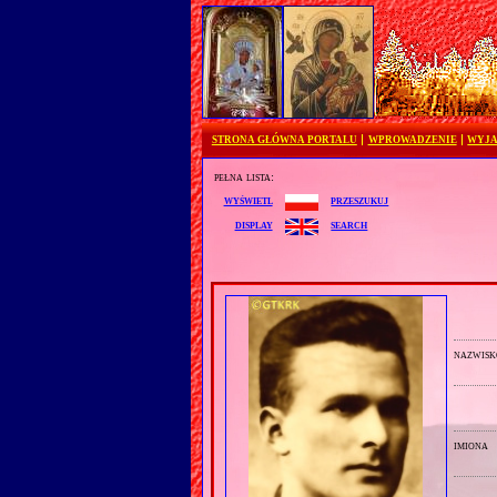
STRONA GŁÓWNA PORTALU
WPROWADZENIE
WYJA
pełna lista:
przeszukuj
wyświetl
search
display
nazwisk
imiona