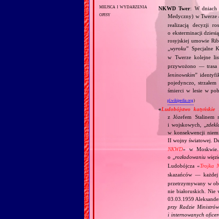
miejsca i wydarzenia
NKWD Twer
: W dniach 
opisy
Medyczny) w Twerze
realizacją decyzji 
o eksterminacji dzies
rosyjskiej umowie Ri
„
wyroku
” Specjalne
w Twerze kolejne l
przywożono — trasa
leninowskim
” identyf
pojedynczo, strzałem
śmierci w lesie w po
pl.wikipedia.org
)
«
Ludobójstwo katyńskie
z Józefem Stalinem n
i wojskowych, „
zdekl
w konsekwencji niemi
II wojny światowej. D
NKWD
» w Moskwie. 
o „
rozładowaniu wię
Ludobójcza «
Trojka
skazańców — każdej p
przetrzymywany w oboz
nie białoruskich. Nie
03.03.1959 Aleksander 
przy Radzie Ministró
i internowanych ofice