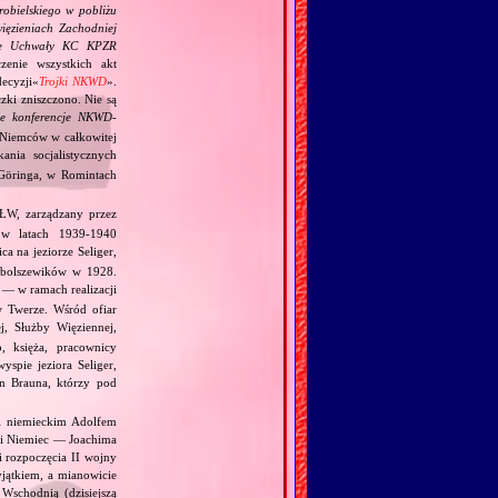
robielskiego w pobliżu
ięzieniach Zachodniej
wie Uchwały KC KPZR
enie wszystkich akt
ecyzji«
Trojki NKWD
».
zki zniszczono. Nie są
ne konferencje NKWD‐
 Niemców w całkowitej
ania socjalistycznych
 Göringa, w Romintach
ŁW, zarządzany przez
 w latach 1939‐1940
a na jeziorze Seliger,
 bolszewików w 1928.
 — w ramach realizacji
w Twerze. Wśród ofiar
, Służby Więziennej,
, księża, pracownicy
yspie jeziora Seliger,
on Brauna, którzy pod
 i niemieckim Adolfem
 i Niemiec — Joachima
i rozpoczęcia II wojny
jątkiem, a mianowicie
Wschodnią (dzisiejszą