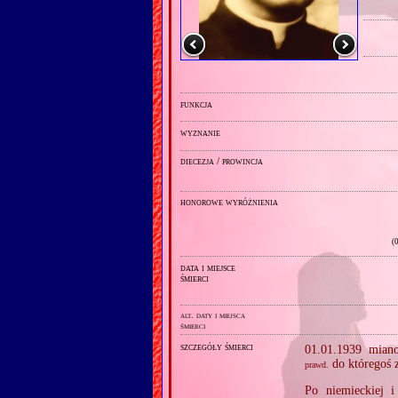
funkcja
wyznanie
diecezja / prowincja
honorowe wyróżnienia
(
data i miejsce
śmierci
alt. daty i miejsca
śmierci
szczegóły śmierci
01.01.1939 mian
do któregoś 
prawd.
Po niemieckiej i