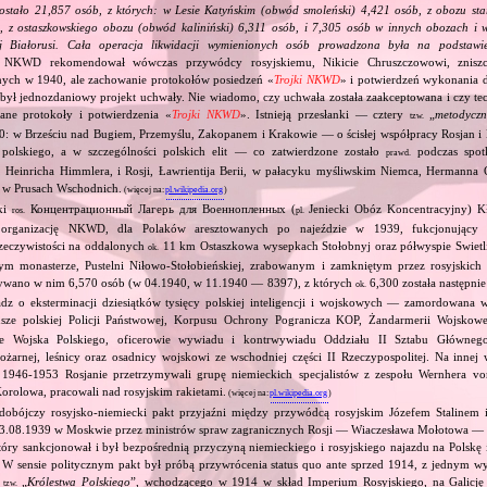
ostało 21,857 osób, z których: w Lesie Katyńskim (obwód smoleński) 4,421 osób, z obozu sta
 z ostaszkowskiego obozu (obwód kaliniński) 6,311 osób, i 7,305 osób w innych obozach i w
ej Białorusi. Cała operacja likwidacji wymienionych osób prowadzona była na podsta
f NKWD rekomendował wówczas przywódcy rosyjskiemu, Nikicie Chruszczowowi, zniszcz
nych w 1940, ale zachowanie protokołów posiedzeń «
Trojki NKWD
» i potwierdzeń wykonania d
był jednozdaniowy projekt uchwały. Nie wiadomo, czy uchwała została zaakceptowana i czy tec
ane protokoły i potwierdzenia «
Trojki NKWD
». Istnieją przesłanki — cztery
„
metodycz
tzw.
: w Brześciu nad Bugiem, Przemyślu, Zakopanem i Krakowie — o ścisłej współpracy Rosjan i
 polskiego, a w szczególności polskich elit — co zatwierdzone zostało
podczas spotk
prawd.
Heinricha Himmlera, i Rosji, Ławrientija Berii, w pałacyku myśliwskim Niemca, Hermanna
 w Prusach Wschodnich.
(więcej na:
pl.wikipedia.org
)
ski
Концентрационный Лагерь для Военнопленных (
Jeniecki Obóz Koncentracyjny) K
ros.
pl.
ą organizację NKWD, dla Polaków aresztowanych po najeździe w 1939, fukcjonujący
zeczywistości na oddalonych
11 km Ostaszkowa wysepkach Stołobnyj oraz półwyspie Swietlic
ok.
m monasterze, Pustelni Niłowo‐Stołobieńskiej, zrabowanym i zamkniętym przez rosyjskich
ywano w nim 6,570 osób (w 04.1940, w 11.1940 — 8397), z których
6,300 została następnie
ok.
ładz o eksterminacji dziesiątków tysięcy polskiej inteligencji i wojskowych — zamordowana 
sze polskiej Policji Państwowej, Korpusu Ochrony Pogranicza KOP, Żandarmerii Wojskowej
rze Wojska Polskiego, oficerowie wywiadu i kontrwywiadu Oddziału II Sztabu Głównego
ożarnej, leśnicy oraz osadnicy wojskowi ze wschodniej części II Rzeczypospolitej. Na innej w
1946‐1953 Rosjanie przetrzymywali grupę niemieckich specjalistów z zespołu Wernhera v
Korolowa, pracowali nad rosyjskim rakietami.
(więcej na:
pl.wikipedia.org
)
dobójczy rosyjsko‐niemiecki pakt przyjaźni między przywódcą rosyjskim Józefem Stalinem
23.08.1939 w Moskwie przez ministrów spraw zagranicznych Rosji — Wiaczesława Mołotowa —
ry sankcjonował i był bezpośrednią przyczyną niemieckiego i rosyjskiego najazdu na Polskę 
 W sensie politycznym pakt był próbą przywrócenia status quo ante sprzed 1914, z jednym wy
ą
„
Królestwa Polskiego
”, wchodzącego w 1914 w skład Imperium Rosyjskiego, na Galicję 
tzw.