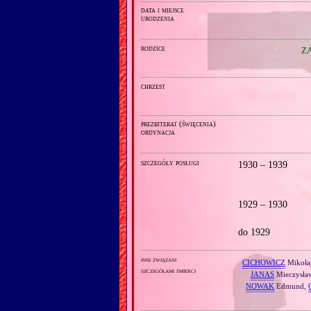
data i miejsce
urodzenia
rodzice
Z
chrzest
prezbiterat (święcenia)
ordynacja
szczegóły posługi
1930 – 1939
1929 – 1930
do 1929
inni związani
CICHOWICZ
Mikoła
szczegółami śmierci
JANAS
Mieczysła
NOWAK
Edmund,