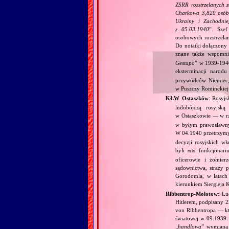
ZSRR rozstrzelanych z
Charkowa 3,820 osób,
Ukrainy i Zachodni
z 05.03.1940
”. Sze
osobowych rozstrzela
Do notatki dołączony 
znane także wspomni
Gestapo
” w 1939‐1940
eksterminacji narodu
przywódców Niemiec, 
w Puszczy Rominckiej
KŁW Ostaszków
: Rosyj
ludobójczą rosyjsk
w Ostaszkowie — w r
w byłym prawosławny
W 04.1940 przetrzym
decyzji rosyjskich w
byli
funkcjonariu
m.in.
oficerowie i żołnie
sądownictwa, straży p
Gorodomla, w latach 
kierunkiem Siergieja 
Ribbentrop‐Mołotow
: Lu
Hitlerem, podpisany 
von Ribbentropa — któ
światowej w 09.1939.
„
handlową
” wymian