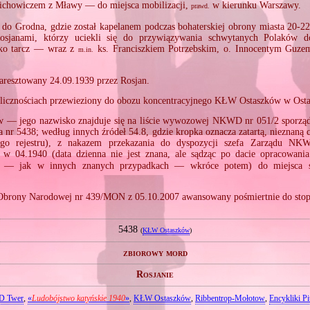
Cichowiczem z Mławy — do miejsca mobilizacji,
w kierunku Warszawy.
prawd.
ę do Grodna, gdzie został kapelanem podczas bohaterskiej obrony miasta 20‐
Rosjanami, którzy uciekli się do przywiązywania schwytanych Polaków 
ako tarcz — wraz z
ks. Franciszkiem Potrzebskim, o. Innocentym Guze
m.in.
aresztowany 24.09.1939 przez Rosjan.
licznościach przewieziony do obozu koncentracyjnego KŁW Ostaszków w Ost
— jego nazwisko znajduje się na liście wywozowej NKWD nr 051/2 sporząd
a nr 5438; według innych źródeł 54.8, gdzie kropka oznacza zatartą, nieznaną 
ego rejestru), z nakazem przekazania do dyspozycji szefa Zarządu
w 04.1940 (data dzienna nie jest znana, ale sądząc po dacie opracowani
e — jak w innych znanych przypadkach — wkróce potem) do miejsca 
 Obrony Narodowej nr 439/MON z 05.10.2007 awansowany pośmiertnie do stop
5438
(
KŁW Ostaszków
)
zbiorowy mord
Rosjanie
 Twer
,
«
Ludobójstwo katyńskie 1940
»
,
KŁW Ostaszków
,
Ribbentrop‐Mołotow
,
Encykliki P