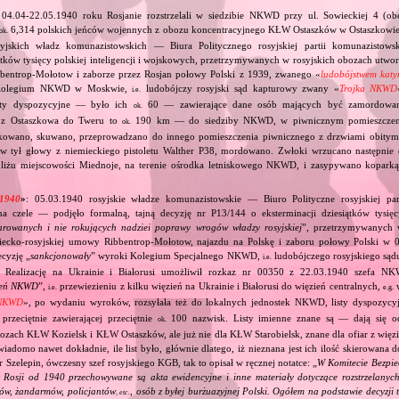
04.04‐22.05.1940 roku Rosjanie rozstrzelali w siedzibie NKWD przy ul. Sowieckiej 4 (obe
6,314 polskich jeńców wojennych z obozu koncentracyjnego KŁW Ostaszków w Ostaszkowie
ok.
rosyjskich władz komunazistowskich — Biura Politycznego rosyjskiej partii komunazistow
iątków tysięcy polskiej inteligencji i wojskowych, przetrzymywanych w rosyjskich obozach utw
bbentrop‐Mołotow i zaborze przez Rosjan połowy Polski z 1939, zwanego «
ludobójstwem katy
 Kolegium NKWD w Moskwie,
ludobójczy rosyjski sąd kapturowy zwany «
Trojka NKWD
i.e.
isty dyspozycyjne — było ich
60 — zawierające dane osób mających być zamordowa
ok.
 z Ostaszkowa do Tweru to
190 km — do siedziby NKWD, w piwnicznym pomieszcze
ok.
ikowano, skuwano, przeprowadzano do innego pomieszczenia piwnicznego z drzwiami obity
 w tył głowy z niemieckiego pistoletu Walther P38, mordowano. Zwłoki wrzucano następni
bliżu miejscowości Miednoje, na terenie ośrodka letniskowego NKWD, i zasypywano koparką
 1940
»
: 05.03.1940 rosyjskie władze komunazistowskie — Biuro Polityczne rosyjskiej par
a czele — podjęło formalną, tajną decyzję nr P13/144 o eksterminacji dziesiątków tysięcy 
arowanych i nie rokujących nadziei poprawy wrogów władzy rosyjskiej
”, przetrzymywanych 
ecko‐rosyjskiej umowy Ribbentrop‐Mołotow, najazdu na Polskę i zaboru połowy Polski w 0
ecyzję „
sankcjonowały
” wyroki Kolegium Specjalnego NKWD,
ludobójczego rosyjskiego sąd
i.e.
Realizację na Ukrainie i Białorusi umożliwił rozkaz nr 00350 z 22.03.1940 szefa NKW
zień NKWD
”,
przewiezieniu z kilku więzień na Ukrainie i Białorusi do więzień centralnych,
w
i.e.
e.g.
 NKWD
», po wydaniu wyroków, rozsyłała też do lokalnych jednostek NKWD, listy dyspo
rzeciętnie zawierającej przeciętnie
100 nazwisk. Listy imienne znane są — dają się 
ok.
ach KŁW Kozielsk i KŁW Ostaszków, ale już nie dla KŁW Starobielsk, znane dla ofiar z więzie
 wiadomo nawet dokładnie, ile list było, głównie dlatego, iż nieznana jest ich ilość skierowana
Szelepin, ówczesny szef rosyjskiego KGB, tak to opisał w ręcznej notatce: „
W Komitecie Bezpi
w Rosji od 1940 przechowywane są akta ewidencyjne i inne materiały dotyczące rozstrzelanyc
rów, żandarmów, policjantów
, osób z byłej burżuazyjnej Polski. Ogółem na podstawie decyzji
, etc.