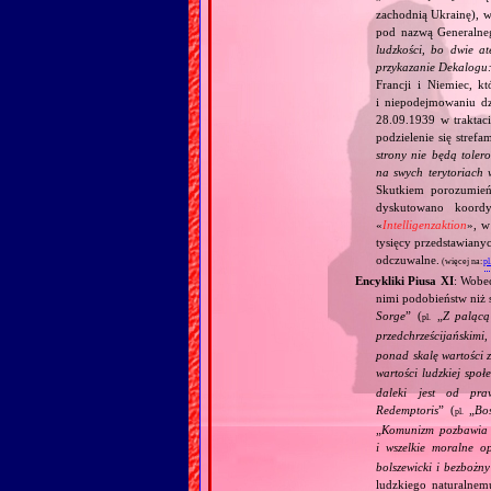
zachodnią Ukrainę), w
pod nazwą Generalne
ludzkości, bo dwie at
przykazanie Dekalogu:
Francji i Niemiec, k
i niepodejmowaniu d
28.09.1939 w traktaci
podzielenie się stref
strony nie będą toler
na swych terytoriach 
Skutkiem porozumień
dyskutowano koordy
«
Intelligenzaktion
», w
tysięcy przedstawiany
odczuwalne.
(więcej na:
pl
Encykliki Piusa XI
: Wobe
nimi podobieństw niż 
Sorge
” (
„
Z palącą
pl.
przedchrześcijańskimi
ponad skalę wartości 
wartości ludzkiej społ
daleki jest od pra
Redemptoris
” (
„
Bo
pl.
„
Komunizm pozbawia c
i wszelkie moralne o
bolszewicki i bezbożn
ludzkiego naturalnem