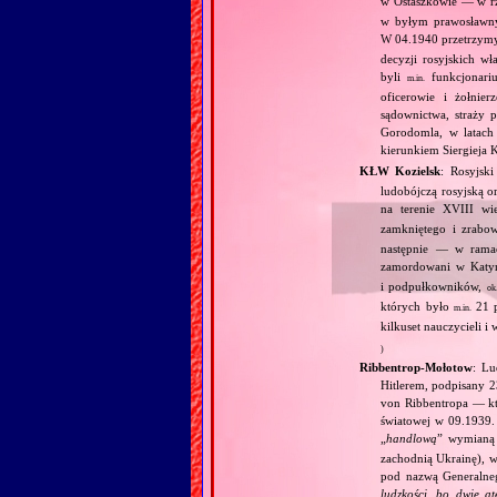
w Ostaszkowie — w r
w byłym prawosławny
W 04.1940 przetrzym
decyzji rosyjskich w
byli
funkcjonariu
m.in.
oficerowie i żołnie
sądownictwa, straży p
Gorodomla, w latach 
kierunkiem Siergieja 
KŁW Kozielsk
: Rosyjsk
ludobójczą rosyjską 
na terenie XVIII wi
zamkniętego i zrabo
następnie — w ramach
zamordowani w Katyni
i podpułkowników,
ok
których było
21 p
m.in.
kilkuset nauczycieli i
)
Ribbentrop‐Mołotow
: Lu
Hitlerem, podpisany 
von Ribbentropa — któ
światowej w 09.1939.
„
handlową
” wymian
zachodnią Ukrainę), w
pod nazwą Generalne
ludzkości, bo dwie at