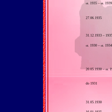
1935 –
193
ok.
ok.
27.06.1935
31.12.1933 – 193
1930 –
193
ok.
ok.
20.05.1930 –
1
ok.
do 1931
31.05.1930
16.01.1925 –