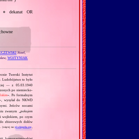
j ⋄ dekanat OR
uchowne
UCZEWSKI
Józef,
sław,
WOJTYNIAK
cnie Twerski Instytut
. Ludobójstwo to było
skiej — z 05.03.1940
orzonych po niemiecko‐
ńskim
». Po formalnym
», wysyłał do NKWD
nymi. Jeńców nocami
niu zwanym „
pokojem
mi wojłokiem, po czym
e do zbiorowych dołów
.
(więcej na:
pl.wikipedia.org
,
tii komunazistowskiej