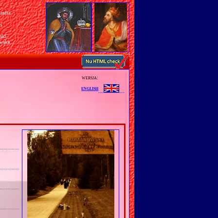
rafia
a
n
ski
awska
wersja:
english