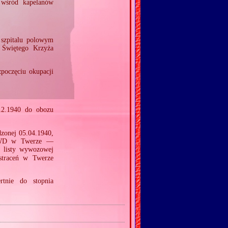
 wśród kapelanów
 szpitalu polowym
Świętego Krzyża
zpoczęciu okupacji
12.1940 do obozu
zonej 05.04.1940,
NKWD w Twerze —
a listy wywozowej
straceń w Twerze
tnie do stopnia