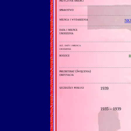
przyczyna śmierci
sprawstwo
miejsca i wydarzenia
NKW
data i miejsce
urodzenia
alt. daty i miejsca
urodzenia
rodzice
R
prezbiterat (święcenia)
ordynacja
szczegóły posługi
1939
1935 – 1939