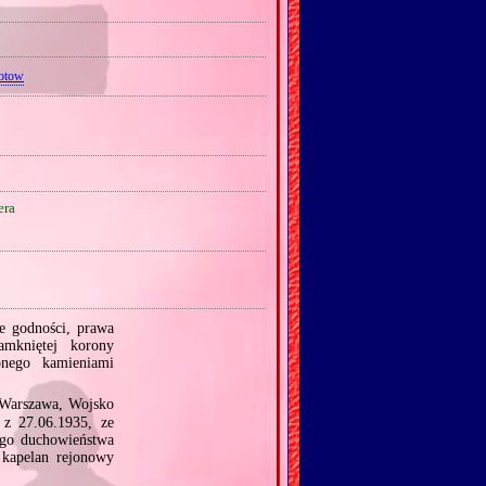
otow
ra
e godności, prawa
amkniętej korony
onego kamieniami
Warszawa, Wojsko
 z 27.06.1935, ze
ego duchowieństwa
 kapelan rejonowy