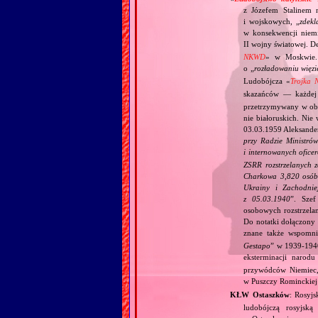
z Józefem Stalinem n
i wojskowych, „
zdekl
w konsekwencji niemi
II wojny światowej. D
NKWD
» w Moskwie. 
o „
rozładowaniu wię
Ludobójcza «
Trojka
skazańców — każdej p
przetrzymywany w oboz
nie białoruskich. Nie
03.03.1959 Aleksander 
przy Radzie Ministró
i internowanych ofice
ZSRR rozstrzelanych z
Charkowa 3,820 osób,
Ukrainy i Zachodni
z 05.03.1940
”. Sze
osobowych rozstrzela
Do notatki dołączony 
znane także wspomni
Gestapo
” w 1939‐1940
eksterminacji narodu
przywódców Niemiec, 
w Puszczy Rominckiej
KŁW Ostaszków
: Rosyj
ludobójczą rosyjsk