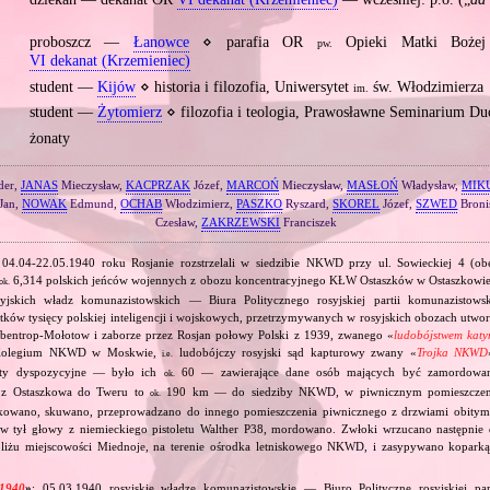
proboszcz —
Łanowce
⋄ parafia OR
Opieki Matki Boże
pw.
VI dekanat (Krzemieniec)
student —
Kijów
⋄ historia i filozofia, Uniwersytet
św. Włodzimierza
im.
student —
Żytomierz
⋄ filozofia i teologia, Prawosławne Seminarium D
żonaty
der,
JANAS
Mieczysław,
KACPRZAK
Józef,
MARCOŃ
Mieczysław,
MASŁOŃ
Władysław,
MIK
Jan,
NOWAK
Edmund,
OCHAB
Włodzimierz,
PASZKO
Ryszard,
SKOREL
Józef,
SZWED
Broni
Czesław,
ZAKRZEWSKI
Franciszek
04.04‐22.05.1940 roku Rosjanie rozstrzelali w siedzibie NKWD przy ul. Sowieckiej 4 (obe
6,314 polskich jeńców wojennych z obozu koncentracyjnego KŁW Ostaszków w Ostaszkowie
ok.
rosyjskich władz komunazistowskich — Biura Politycznego rosyjskiej partii komunazistow
iątków tysięcy polskiej inteligencji i wojskowych, przetrzymywanych w rosyjskich obozach utw
bbentrop‐Mołotow i zaborze przez Rosjan połowy Polski z 1939, zwanego «
ludobójstwem katy
 Kolegium NKWD w Moskwie,
ludobójczy rosyjski sąd kapturowy zwany «
Trojka NKWD
i.e.
isty dyspozycyjne — było ich
60 — zawierające dane osób mających być zamordowa
ok.
 z Ostaszkowa do Tweru to
190 km — do siedziby NKWD, w piwnicznym pomieszcze
ok.
ikowano, skuwano, przeprowadzano do innego pomieszczenia piwnicznego z drzwiami obity
 w tył głowy z niemieckiego pistoletu Walther P38, mordowano. Zwłoki wrzucano następni
bliżu miejscowości Miednoje, na terenie ośrodka letniskowego NKWD, i zasypywano koparką
 1940
»
: 05.03.1940 rosyjskie władze komunazistowskie — Biuro Polityczne rosyjskiej par