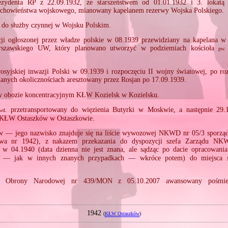
ezydenta RP z 22.09.1932, ze starszeństwem od 01.01.1932 i 3. lokatą
chowieństwa wojskowego, mianowany kapelanem rezerwy Wojska Polskiego.
do służby czynnej w Wojsku Polskim.
cji ogłoszonej przez władze polskie w 08.1939 przewidziany na kapelana w
rszawskiego UW, który planowano utworzyć w podziemiach kościoła
pw.
rosyjskiej inwazji Polski w 09.1939 i rozpoczęciu II wojny światowej, po ro
znanych okolicznościach aresztowany przez Rosjan po 17.09.1939.
 obozie koncentracyjnym KŁW Kozielsk w Kozielsku.
przetransportowany do więzienia Butyrki w Moskwie, a następnie 29.
wd.
 KŁW Ostaszków w Ostaszkowie.
— jego nazwisko znajduje się na liście wywozowej NKWD nr 05/3 sporząd
rawa nr 1942), z nakazem przekazania do dyspozycji szefa Zarządu 
w 04.1940 (data dzienna nie jest znana, ale sądząc po dacie opracowani
e — jak w innych znanych przypadkach — wkróce potem) do miejsca 
ra Obrony Narodowej nr 439/MON z 05.10.2007 awansowany pośmier
1942
(
KŁW Ostaszków
)