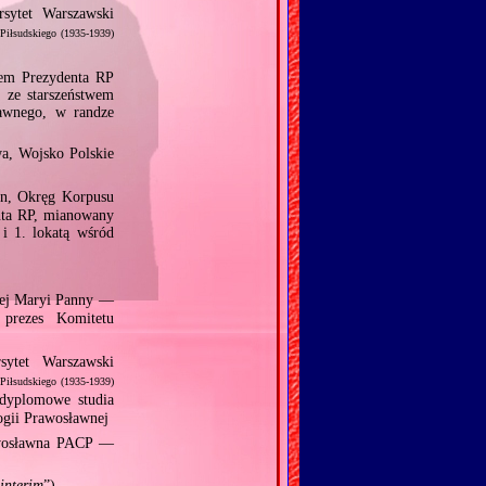
sytet Warszawski
 Piłsudskiego (1935‐1939)
em Prezydenta RP
, ze starszeństwem
awnego, w randze
, Wojsko Polskie
n, Okręg Korpusu
nta RP, mianowany
i 1. lokatą wśród
zej Maryi Panny —
prezes Komitetu
ytet Warszawski
 Piłsudskiego (1935‐1939)
yplomowe studia
ogii Prawosławnej
awosławna PACP —
interim
”)