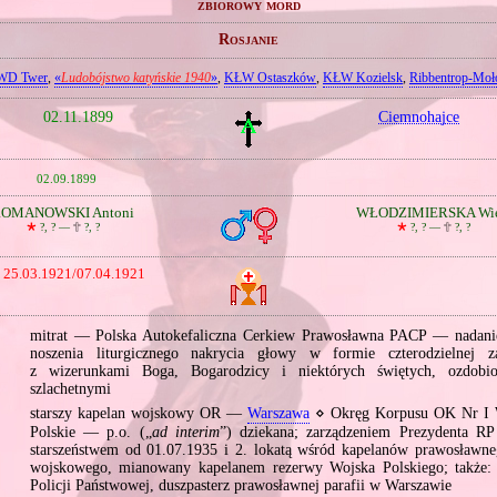
zbiorowy mord
Rosjanie
D Twer
,
«
Ludobójstwo katyńskie 1940
»
,
KŁW Ostaszków
,
KŁW Kozielsk
,
Ribbentrop‐Moł
02.11.1899
Ciemnohajce
02.09.1899
OMANOWSKI Antoni
WŁODZIMIERSKA Wie
🞲
?, ? —
🕆
?, ?
🞲
?, ? —
🕆
?, ?
25.03.1921/07.04.1921
mitrat — Polska Autokefaliczna Cerkiew Prawosławna PACP — nadani
noszenia liturgicznego nakrycia głowy w formie czterodzielnej z
z wizerunkami Boga, Bogarodzicy i niektórych świętych, ozdobi
szlachetnymi
starszy kapelan wojskowy OR —
Warszawa
⋄ Okręg Korpusu OK Nr I 
Polskie — p.o. („
ad interim
”) dziekana; zarządzeniem Prezydenta RP
starszeństwem od 01.07.1935 i 2. lokatą wśród kapelanów prawosławn
wojskowego, mianowany kapelanem rezerwy Wojska Polskiego; także:
Policji Państwowej, duszpasterz prawosławnej parafii w Warszawie