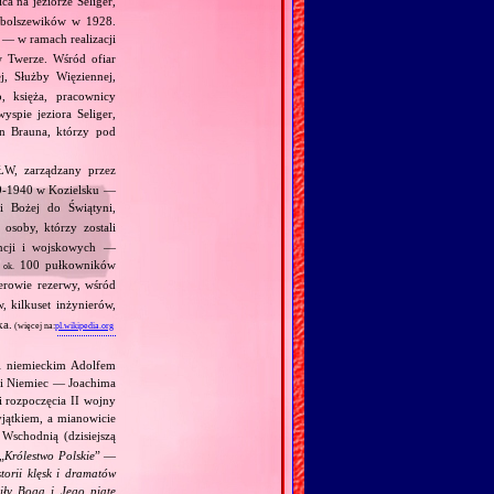
a na jeziorze Seliger,
 bolszewików w 1928.
 — w ramach realizacji
w Twerze. Wśród ofiar
, Służby Więziennej,
, księża, pracownicy
yspie jeziora Seliger,
on Brauna, którzy pod
ŁW, zarządzany przez
39‐1940 w Kozielsku —
 Bożej do Świątyni,
osoby, którzy zostali
gencji i wojskowych —
,
100 pułkowników
ok.
erowie rezerwy, wśród
 kilkuset inżynierów,
ka.
(więcej na:
pl.wikipedia.org
 i niemieckim Adolfem
 i Niemiec — Joachima
i rozpoczęcia II wojny
jątkiem, a mianowicie
Wschodnią (dzisiejszą
„
Królestwo Polskie
” —
torii klęsk i dramatów
ciły Boga i Jego piąte