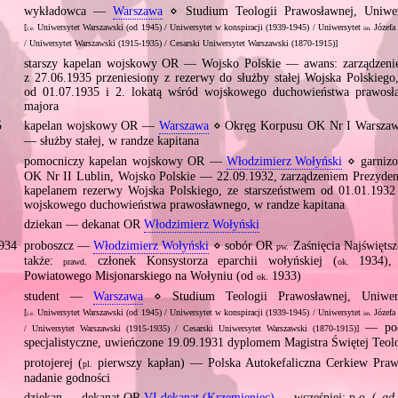
9
wykładowca —
Warszawa
⋄ Studium Teologii Prawosławnej, Uniwer
[
Uniwersytet Warszawski (od 1945) / Uniwersytet w konspiracji (1939‐1945) / Uniwersytet
Józefa
i.e.
im.
/ Uniwersytet Warszawski (1915‐1935) / Cesarski Uniwersytet Warszawski (1870‐1915)]
starszy kapelan wojskowy OR — Wojsko Polskie — awans: zarządzeni
z 27.06.1935 przeniesiony z rezerwy do służby stałej Wojska Polskiego
od 01.07.1935 i 2. lokatą wśród wojskowego duchowieństwa prawosł
majora
5
kapelan wojskowy OR —
Warszawa
⋄ Okręg Korpusu OK Nr I Warszawa
— służby stałej, w randze kapitana
4
pomocniczy kapelan wojskowy OR —
Włodzimierz Wołyński
⋄ garnizo
OK Nr II Lublin, Wojsko Polskie — 22.09.1932, zarządzeniem Prezyde
kapelanem rezerwy Wojska Polskiego, ze starszeństwem od 01.01.1932 
wojskowego duchowieństwa prawosławnego, w randze kapitana
dziekan — dekanat OR
Włodzimierz Wołyński
934
proboszcz —
Włodzimierz Wołyński
⋄ sobór OR
Zaśnięcia Najświęts
pw.
także:
członek Konsystorza eparchii wołyńskiej (
1934), 
prawd.
ok.
Powiatowego Misjonarskiego na Wołyniu (od
1933)
ok.
student —
Warszawa
⋄ Studium Teologii Prawosławnej, Uniwers
[
Uniwersytet Warszawski (od 1945) / Uniwersytet w konspiracji (1939‐1945) / Uniwersytet
Józefa
i.e.
im.
— pod
/ Uniwersytet Warszawski (1915‐1935) / Cesarski Uniwersytet Warszawski (1870‐1915)]
specjalistyczne, uwieńczone 19.09.1931 dyplomem Magistra Świętej Teol
protojerej (
pierwszy kapłan) — Polska Autokefaliczna Cerkiew Pr
pl.
nadanie godności
dziekan — dekanat OR
VI dekanat (Krzemieniec)
— wcześniej: p.o. („
ad 