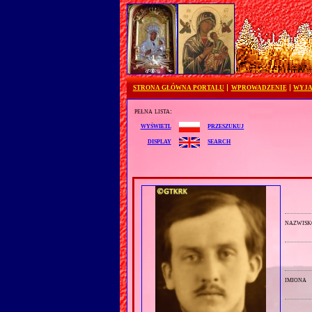
STRONA GŁÓWNA PORTALU
WPROWADZENIE
WYJA
pełna lista:
przeszukuj
wyświetl
search
display
nazwisk
imiona