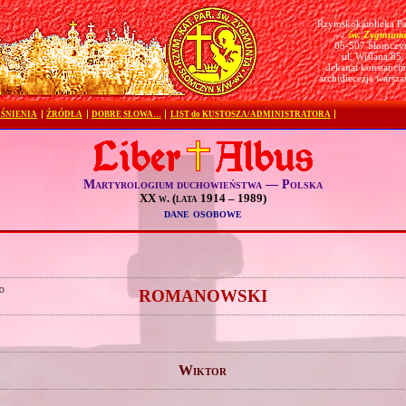
Rzymskokatolicka Pa
św. Zygmunt
pw.
05-507 Słomczy
ul. Wiślana 85
dekanat konstanciń
archidiecezja warsz
ŚNIENIA
ŹRÓDŁA
DOBRE SŁOWA…
LIST do KUSTOSZA/ADMINISTRATORA
Martyrologium duchowieństwa — Polska
XX w. (lata 1914 – 1989)
dane osobowe
o
ROMANOWSKI
Wiktor