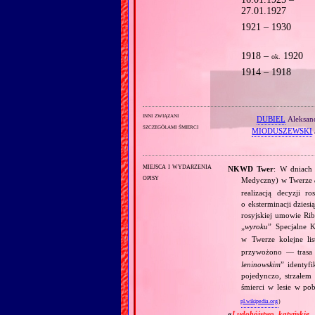
27.01.1927
1921 – 1930
1918 –
1920
ok.
1914 – 1918
inni związani
DUBIEL
Aleksan
szczegółami śmierci
MIODUSZEWSKI
miejsca i wydarzenia
NKWD Twer
: W dniach 
opisy
Medyczny) w Twerze
realizacją decyzji 
o eksterminacji dzies
rosyjskiej umowie Ri
„
wyroku
” Specjalne
w Twerze kolejne l
przywożono — trasa
leninowskim
” identyf
pojedynczo, strzałem
śmierci w lesie w po
pl.wikipedia.org
)
«
Ludobójstwo katyńskie