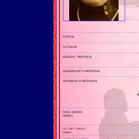
funkcja
wyznanie
diecezja / prowincja
akademickie wyróżnienia
honorowe wyróżnienia
(
data i miejsce
śmierci
alt. daty i miejsca
śmierci