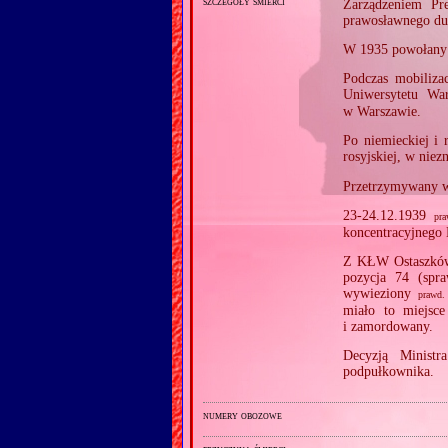
szczegóły śmierci
Zarządzeniem Pr
prawosławnego du
W 1935 powołany 
Podczas mobiliza
Uniwersytetu Wa
w Warszawie.
Po niemieckiej i 
rosyjskiej, w nie
Przetrzymywany w
23‐24.12.1939
pra
koncentracyjnego
Z KŁW Ostaszków 
pozycja 74 (sp
wywieziony
prawd.
miało to miejsc
i zamordowany.
Decyzją Minist
podpułkownika.
numery obozowe