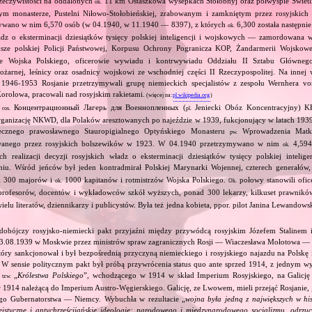
zeczywistości na oddalonych
11 km Ostaszkowa wysepkach Stołobnyj oraz półwyspie Swietlic
ok.
m monasterze, Pustelni Niłowo‐Stołobieńskiej, zrabowanym i zamkniętym przez rosyjskich
ywano w nim 6,570 osób (w 04.1940, w 11.1940 — 8397), z których
6,300 została następnie
ok.
ładz o eksterminacji dziesiątków tysięcy polskiej inteligencji i wojskowych — zamordowana 
sze polskiej Policji Państwowej, Korpusu Ochrony Pogranicza KOP, Żandarmerii Wojskowej
rze Wojska Polskiego, oficerowie wywiadu i kontrwywiadu Oddziału II Sztabu Głównego
ożarnej, leśnicy oraz osadnicy wojskowi ze wschodniej części II Rzeczypospolitej. Na innej w
1946‐1953 Rosjanie przetrzymywali grupę niemieckich specjalistów z zespołu Wernhera v
Korolowa, pracowali nad rosyjskim rakietami.
(więcej na:
pl.wikipedia.org
)
i
Концентрационный Лагерь для Военнопленных (
Jeniecki Obóz Koncentracyjny) K
ros.
pl.
organizację NKWD, dla Polaków aresztowanych po najeździe w 1939, fukcjonujący w latach 19
ecznego prawosławnego Stauropigialnego Optyńskiego Monasteru
Wprowadzenia Matki
pw.
wanego przez rosyjskich bolszewików w 1923. W 04.1940 przetrzymywano w nim
4,594 
ok.
 realizacji decyzji rosyjskich władz o eksterminacji dziesiątków tysięcy polskiej inteli
u. Wśród jeńców był jeden kontradmirał Polskiej Marynarki Wojennej, czterech generałów
300 majorów i
1000 kapitanów i rotmistrzów Wojska Polskiego.
połowy stanowili ofic
.
ok.
Ok.
rofesorów, docentów i wykładowców szkół wyższych, ponad 300 lekarzy, kilkuset prawników,
 wielu literatów, dziennikarzy i publicystów. Była też jedna kobieta, ppor. pilot Janina Lewandows
dobójczy rosyjsko‐niemiecki pakt przyjaźni między przywódcą rosyjskim Józefem Stalinem
23.08.1939 w Moskwie przez ministrów spraw zagranicznych Rosji — Wiaczesława Mołotowa —
ry sankcjonował i był bezpośrednią przyczyną niemieckiego i rosyjskiego najazdu na Polskę 
 W sensie politycznym pakt był próbą przywrócenia status quo ante sprzed 1914, z jednym wy
ą
„
Królestwa Polskiego
”, wchodzącego w 1914 w skład Imperium Rosyjskiego, na Galicję 
tzw.
 1914 należącą do Imperium Austro‐Węgierskiego. Galicję, ze Lwowem, mieli przejąć Rosjanie, 
go Gubernatorstwa — Niemcy. Wybuchła w rezultacie „
wojna była jedną z największych w his
eistyczne i antychrześcijańskie ideologie: narodowego i międzynarodowego socjalizmu, odrzu