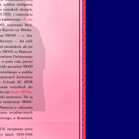
polskiej inteligencji
w rosyjskich obozach,
9.1939, i rozpoczęcia
u kapturowego «
Trojka
D, Ławrentija Berii,
 Kijowie czy Mińsku.
zycyjne NKWD —
listy
i.e.
odtworzyć — dla osób
ń ukraińskich, ale już
 do NKWD na Białorusi.
eczeństwa Państwowego
h w tymże roku jeńców
 trójki specjalnej NKWD
robielskiego w pobliżu
ięzieniach Zachodniej
wie Uchwały KC KPZR
enie wszystkich akt
ecyzji«
Trojki NKWD
».
zki zniszczono. Nie są
ne konferencje NKWD‐
 Niemców w całkowitej
ania socjalistycznych
 Göringa, w Romintach
ŁW, zarządzany przez
 w latach 1939‐1940