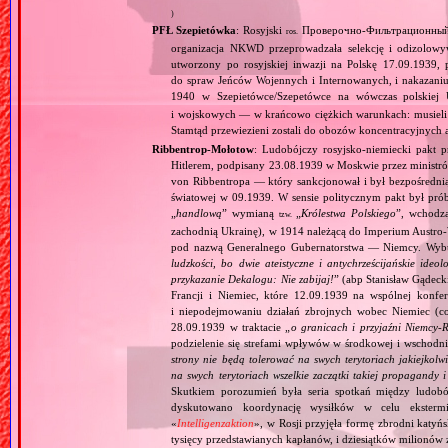
)
PFŁ Szepietówka
: Rosyjski
Проверочно‐Фильтрационный 
ros.
organizacja NKWD przeprowadzała selekcję i odizolowyw
utworzony po rosyjskiej inwazji na Polskę 17.09.193
do spraw Jeńców Wojennych i Internowanych, i nakazaniu
1940 w Szepietówce/Szepetówce na wówczas polskiej
i wojskowych — w krańcowo ciężkich warunkach: musieli s
Stamtąd przewiezieni zostali do obozów koncentracyjnych a
Ribbentrop‐Mołotow
: Ludobójczy rosyjsko‐niemiecki pakt 
Hitlerem, podpisany 23.08.1939 w Moskwie przez minist
von Ribbentropa — który sankcjonował i był bezpośrednią
światowej w 09.1939. W sensie politycznym pakt był prób
„
handlową
” wymianą
„
Królestwa Polskiego
”, wchodzą
tzw.
zachodnią Ukrainę), w 1914 należącą do Imperium Austro‐W
pod nazwą Generalnego Gubernatorstwa — Niemcy. Wybuc
ludzkości, bo dwie ateistyczne i antychrześcijańskie id
przykazanie Dekalogu: Nie zabijaj!
” (abp Stanisław Gądeck
Francji i Niemiec, które 12.09.1939 na wspólnej konfe
i niepodejmowaniu działań zbrojnych wobec Niemiec (c
28.09.1939 w traktacie „
o granicach i przyjaźni Niemcy‐
podzielenie się strefami wpływów w środkowej i wschodni
strony nie będą tolerować na swych terytoriach jakiejkolwi
na swych terytoriach wszelkie zaczątki takiej propagandy
Skutkiem porozumień była seria spotkań między ludob
dyskutowano koordynację wysiłków w celu ekstermi
«
Intelligenzaktion
», w Rosji przyjęła formę zbrodni katyńs
tysięcy przedstawianych kapłanów, i dziesiątków milionów z