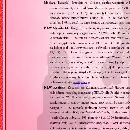
Moskwa (Butyrki)
: Przejściowe i śledcze. ciężkie więzienie
i zamordowali tysiące Polaków. Założone
w XVII w
prawd.
narodowych (1831 i 1863). W czasach komunizmu miejsce
obozów pracy niewolniczej Gułag. W 1937‐8, podczas 
ofiar (
170 na celę). Tysiące zostało zamordowanych.
ok.
(więc
KŁW Starobielsk
: Rosyjski
Концентрационный Лагерь д
ros.
ludobójczą rosyjską organizację NKWD, dla Polakó
w Starobielsku — na terenie prawosławnego monasteru
pw.
przez rosyjskich bolszewików w 1923. W 04.1940 przet
na której spał, jadł i trzymał swój dobytek, początkowo 
11,262). Zostali oni następnie — w ramach realizacji dec
i wojskowych — zamordowani w Charkowie. Wśród ofiar 
kapitanów i rotmistrzów,
2,450 poruczników i podporucz
ok.
profesorów wyższych uczelni, cały bez wyjątku persone
Instytutu Uzbrojenia Wojska Polskiego,
400 lekarzy, kil
ok.
działaczy społecznych, kilkudziesięciu literatów i dzien
Polaków.
(więcej na:
pl.wikipedia.org
)
KŁW Kozielsk
: Rosyjski
Концентрационный Лагерь дл
ros.
ludobójczą rosyjską organizację NKWD, dla Polaków ares
na terenie XVIII wiecznego prawosławnego Stauropig
zamkniętego i zrabowanego przez rosyjskich bolszew
następnie — w ramach realizacji decyzji rosyjskich wła
zamordowani w Katyniu. Wśród jeńców był jeden kontrad
i podpułkowników,
300 majorów i
1000 kapitanów 
ok.
ok.
których było
21 profesorów, docentów i wykładowców 
m.in.
kilkuset nauczycieli i wielu literatów, dziennikarzy i publi