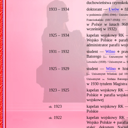
duchowieństwa rzymskoka
1933 – 1934
doktorant —
Lwów
⋄ fil
w podziemiu (1941‐1944) / Uniwer
— r
Franciszkański (1817‐1918)]
w Polsce w latach 968
wcześniej w 1932)
1925 – 1934
kapelan wojskowy RK
Wojsko Polskie ⋄ para
administrator parafii woj
1931 – 1932
student —
Wilno
⋄ praw
Batorego
[
Uniwersytet Wil
i.e.
Litwinów (1939) / Uniwersytet
S
im.
1925 – 1929
student —
Wilno
⋄ hist
[
Uniwersytet Wileński (od 1945
i.e.
Uniwersytet
Stefana Batorego
im.
w 1930 tytułem Magistra 
1923 – 1925
kapelan wojskowy RK
Polskie ⋄ parafia wojs
wojskowej
1923
kapelan wojskowy RK
ok.
Polskie
1922
kapelan wojskowy R
ok.
Wojsko Polskie ⋄ paraf
stałej; dekretem Nacz