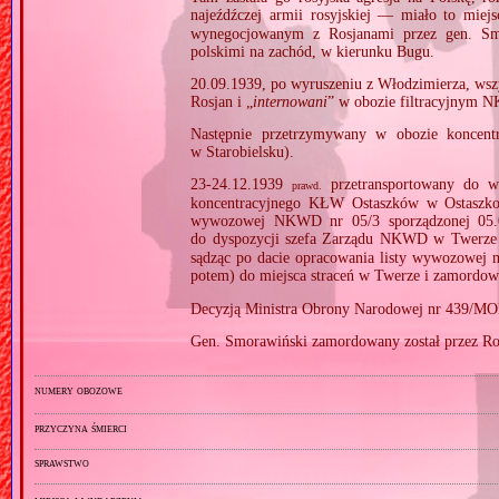
najeźdźczej armii rosyjskiej — miało to miej
wynegocjowanym z Rosjanami przez gen. Smo
polskimi na zachód, w kierunku Bugu.
20.09.1939, po wyruszeniu z Włodzimierza, wsz
Rosjan i „
internowani
” w obozie filtracyjnym
Następnie przetrzymywany w obozie koncen
w Starobielsku).
23‐24.12.1939
przetransportowany do w
prawd.
koncentracyjnego KŁW Ostaszków w Ostaszko
wywozowej NKWD nr 05/3 sporządzonej 05.04
do dyspozycji szefa Zarządu NKWD w Twerz
sądząc po dacie opracowania listy wywozowej
potem) do miejsca straceń w Twerze i zamordow
Decyzją Ministra Obrony Narodowej nr 439/MON
Gen. Smorawiński zamordowany został przez Ro
numery obozowe
przyczyna śmierci
sprawstwo