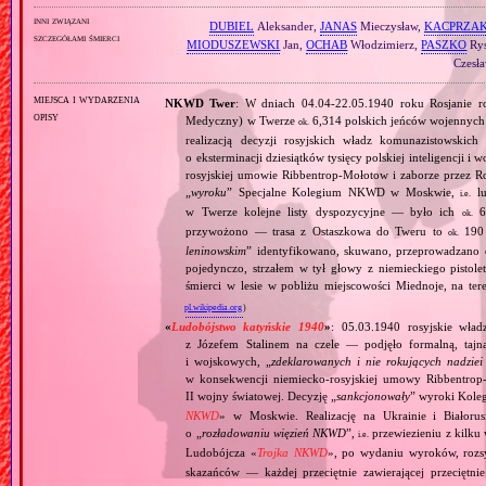
inni związani
DUBIEL
Aleksander,
JANAS
Mieczysław,
KACPRZA
szczegółami śmierci
MIODUSZEWSKI
Jan,
OCHAB
Włodzimierz,
PASZKO
Rys
Czesł
miejsca i wydarzenia
NKWD Twer
: W dniach 04.04‐22.05.1940 roku Rosjanie ro
opisy
Medyczny) w Twerze
6,314 polskich jeńców wojennych
ok.
realizacją decyzji rosyjskich władz komunazistowskic
o eksterminacji dziesiątków tysięcy polskiej inteligencj
rosyjskiej umowie Ribbentrop‐Mołotow i zaborze przez R
„
wyroku
” Specjalne Kolegium NKWD w Moskwie,
lu
i.e.
w Twerze kolejne listy dyspozycyjne — było ich
60
ok.
przywożono — trasa z Ostaszkowa do Tweru to
190 
ok.
leninowskim
” identyfikowano, skuwano, przeprowadzano 
pojedynczo, strzałem w tył głowy z niemieckiego pisto
śmierci w lesie w pobliżu miejscowości Miednoje, na t
pl.wikipedia.org
)
«
Ludobójstwo katyńskie 1940
»
: 05.03.1940 rosyjskie wład
z Józefem Stalinem na czele — podjęło formalną, tajną 
i wojskowych, „
zdeklarowanych i nie rokujących nadziei
w konsekwencji niemiecko‐rosyjskiej umowy Ribbentrop‐
II wojny światowej. Decyzję „
sankcjonowały
” wyroki Kol
NKWD
» w Moskwie. Realizację na Ukrainie i Białoru
o „
rozładowaniu więzień NKWD
”,
przewiezieniu z kilku 
i.e.
Ludobójcza «
Trojka NKWD
», po wydaniu wyroków, roz
skazańców — każdej przeciętnie zawierającej przeciętni