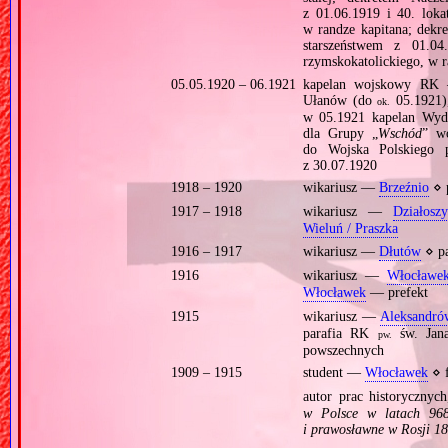
z 01.06.1919 i 40. lok
w randze kapitana; dek
starszeństwem z 01.0
rzymskokatolickiego, w ra
05.05.1920 – 06.1921
kapelan wojskowy RK 
Ułanów (do
05.1921
ok.
w 05.1921 kapelan Wydz
dla Grupy „
Wschód
” wo
do Wojska Polskiego 
z 30.07.1920
1918 – 1920
wikariusz —
Brzeźnio
⋄ 
1917 – 1918
wikariusz —
Działosz
Wieluń / Praszka
1916 – 1917
wikariusz —
Dłutów
⋄ p
1916
wikariusz —
Włocławe
Włocławek
— prefekt
1915
wikariusz —
Aleksandró
parafia RK
św. Jan
pw.
powszechnych
1909 – 1915
student —
Włocławek
⋄ f
autor prac historycznyc
w Polsce w latach 96
i prawosławne w Rosji 1