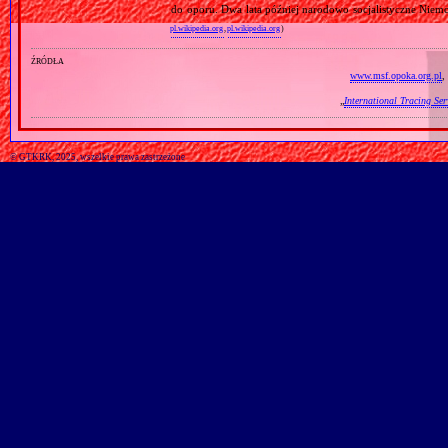
do oporu. Dwa lata później narodowo socjalistyczne Niemc
pl.wikipedia.org
,
pl.wikipedia.org
)
źródła
www.msf.opoka.org.pl
,
„
International Tracing Ser
© GTKRK, 2025, wszelkie prawa zastrzeżone