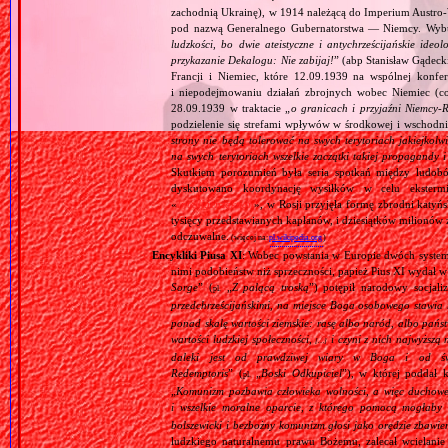
zachodnią Ukrainę), w 1914 należącą do Imperium Austro‐W
pod nazwą Generalnego Gubernatorstwa — Niemcy. Wybuc
ludzkości, bo dwie ateistyczne i antychrześcijańskie id
przykazanie Dekalogu: Nie zabijaj!
” (abp Stanisław Gądeck
Francji i Niemiec, które 12.09.1939 na wspólnej konfe
i niepodejmowaniu działań zbrojnych wobec Niemiec (c
28.09.1939 w traktacie „
o granicach i przyjaźni Niemcy‐
podzielenie się strefami wpływów w środkowej i wschodni
strony nie będą tolerować na swych terytoriach jakiejkolwi
na swych terytoriach wszelkie zaczątki takiej propagandy
Skutkiem porozumień była seria spotkań między ludob
dyskutowano koordynację wysiłków w celu ekstermi
«
Intelligenzaktion
», w Rosji przyjęła formę zbrodni katyńs
tysięcy przedstawianych kapłanów, i dziesiątków milionów z
odczuwalne.
(więcej na:
pl.wikipedia.org
)
Encykliki Piusa XI
: Wobec powstania w Europie dwóch systemó
nimi podobieństw niż sprzeczności, papież Pius XI wydał 
Sorge
” (
„
Z palącą troską
”) potępił narodowy socjali
pl.
przedchrześcijańskimi, na miejsce Boga osobowego stawia 
ponad skalę wartości ziemskie: rasę albo naród, albo pańs
wartości ludzkiej społeczności,
i czyni z nich najwyższą 
[…]
daleki jest od prawdziwej wiary w Boga i od świ
Redemptoris
” (
„
Boski Odkupiciel
”), w której poddał k
pl.
„
Komunizm pozbawia człowieka wolności, a więc duchowej
i wszelkie moralne oparcie, z którego pomocą mogłaby 
bolszewicki i bezbożny komunizm głosi jako orędzie zbawie
ludzkiego naturalnemu prawu Bożemu, zalecał wcielanie 