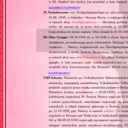
w KL Stutthof lub okolicy (na przykład w lesie Stegna)
www.stutthof.pl
,
pl.wikipedia.org
)
ZL Neufahrwasser
:
Zivilgefangenenlager (
obóz jenieck
niem.
pl.
01.09. 1939, w Gdańsku ‐ Nowym Porcie, w należących do
w ramach akcji «
Intelligenzaktion
» — likwidacji polskie
osoby, ale szacuje się, że przez obóz przeszło
10,000 
ok.
bezpośrednio do miejsc zagłady. Obóz działał do 01.04.194
DL Ober Gruppe
: Od 10.1939 do
04.1940 w domu Zgromad
ok.
działalności prowadzonego przez zakonników Niższego S
wojskowe — Niemcy zorganizowali
Durchgangslage
niem.
duchownych, z okolic Świecia, Bydgoszczy, Chełmna, G
w ramach akcji
«
Intelligenzaktion
» (
„
Akcja Inteligen
niem.
pl.
zginęło, w tym znacząca część została zamordowana na
urządzili obóz koncentracyjny dla Niemców. Wśród nich 
www.kpbc.ukw.edu.pl
)
VSH Schwetz
: Niemiecki
Volksdeutscher Selbstschutzhaft 
niem.
niemiecką organizację paramilitarną Volksdeutscher Selb
polskich zajętych przez wojska niemieckie podjęto w Berl
Himmlera (rozkaz powołaniowy z 20.09.1939), a powst
ludobójczej organizacji SS. Świecie Niemcy zajęli już 03
i warstw przywódczych, natychmiast rozpoczęły się ar
warunkach w celach więzienia sądowego w Świeciu, pust
po 22.10.1939, gdy Niemcy w ramach «
Aktion T4
» wymo
więzienia w Nowem nad Wisłą oraz w budynkach zakładu
Od
08‐09.10.1939 rozpoczęły się masowe egzekucje — d
ok.
okręgu) niemieckiej partii narodowo–socjalistyczne