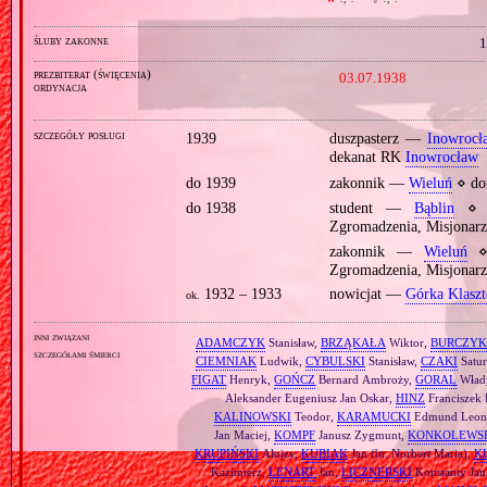
śluby zakonne
1
prezbiterat (święcenia)
03.07.1938
ordynacja
szczegóły posługi
1939
duszpasterz —
Inowrocł
dekanat RK
Inowrocław
do 1939
zakonnik —
Wieluń
⋄ do
do 1938
student —
Bąblin
⋄ St
Zgromadzenia, Misjonar
zakonnik —
Wieluń
⋄ 
Zgromadzenia, Misjonar
1932 – 1933
nowicjat —
Górka Klaszt
ok.
inni związani
ADAMCZYK
Stanisław,
BRZĄKAŁA
Wiktor,
BURCZYK
szczegółami śmierci
CIEMNIAK
Ludwik,
CYBULSKI
Stanisław,
CZAKI
Satur
FIGAT
Henryk,
GOŃCZ
Bernard Ambroży,
GORAL
Wład
Aleksander Eugeniusz Jan Oskar,
HINZ
Franciszek 
KALINOWSKI
Teodor,
KARAMUCKI
Edmund Leon
Jan Maciej,
KOMPF
Janusz Zygmunt,
KONKOLEWS
KRUPIŃSKI
Alojzy,
KUBIAK
Jan (br. Norbert Maria),
K
Kazimierz,
LENART
Jan,
LICZNERSKI
Konstanty Ja