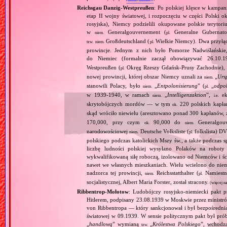
Reichsgau Danzig‐Westpreußen
: Po polskiej klęsce w kampan
etap II wojny światowej, i rozpoczęciu w części Polski ok
rosyjska), Niemcy podzielili okupowane polskie terytori
w
Generalgouvernement (
Generalne Gubernato
niem.
pl.
Großdeutschland (
Wielkie Niemcy). Dwa przyłącz
tzw.
niem.
pl.
prowincje. Jednym z nich było Pomorze Nadwiślańskie,
do Niemiec (formalnie zaczął obowiązywać 26.10.
Westpreußen (
Okręg Rzeszy Gdańsk‐Prusy Zachodnie), w
pl.
nowej prowincji, której obszar Niemcy uznali za
„
Urs
niem.
stanowili Polacy, było
„
Entpolonisierung
” (
„
odpol
niem.
pl.
w 1939‐1940, w ramach
„
Intelligenzaktion
”,
eks
niem.
i.e.
skrytobójczych mordów — w tym
220 polskich kapłan
ok.
skąd wróciło niewielu (aresztowano ponad 300 kapłanów,
170,000, przy czym
90,000 do
Generalgouv
ok.
niem.
narodowościowej
Deutsche Volksliste (
folkslista) D
niem.
pl.
polskiego podczas katolickich Mszy św., a także podczas s
liczbę ludności polskiej wysyłano Polaków na robot
wykwalifikowaną siłę roboczą, izolowano od Niemców i ści
nawet we własnych mieszkaniach. Wielu wcielono do niem
nadzorca tej prowincji,
Reichsstatthalter (
Namiestn
niem.
pl.
socjalistycznej, Albert Maria Forster, został stracony.
(więcej n
Ribbentrop‐Mołotow
: Ludobójczy rosyjsko‐niemiecki pakt 
Hitlerem, podpisany 23.08.1939 w Moskwie przez minist
von Ribbentropa — który sankcjonował i był bezpośrednią
światowej w 09.1939. W sensie politycznym pakt był prób
„
handlową
” wymianą
„
Królestwa Polskiego
”, wchodzą
tzw.