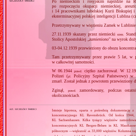
szczegóły śmierci
Po niemieckim i rosyjskim najeździe na R
po rozpoczęciu okupacji niemieckiej, ar
i 14 pracownikami lubelskiej Kurii Biskupiej 
eksterminacyjnej polskiej inteligencji Lublina (
Przetrzymywany w więzieniu Zamek w Lublinie
27.11.1939 skazany przez niemiecki
Standg
niem.
Stolicy Apostolskiej „
zamieniono
” na wyrok doż
03‐04.12.1939 przewieziony do obozu koncentr
Tam przetrzymywany przez prawie 5 lat, w 
w całkowitej samotności.
W 06.1944
ciężko zachorował. W 12.1
prawd.
Polizei (
Policyjny Szpital Państwowy) w B
pl.
zmarł. Został jednak z powrotem przewieziony 
Zginął,
zamordowany, podczas ostatni
prawd.
okolicznościach.
alt. szczegóły śmierci
Istnieje hipoteza, oparta o pośrednią dokumentację
koncentracyjnego KL Ravensbrück. Od końca 1944, w
KL Sachsenhausen. Kilka tysiący więźniów zamordo
koncentracyjnych KL Bergen‐Belsen in KL Mauthaus
północnym —większość
33,000 więźniów. Kolumna na
ok.