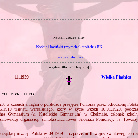
kapłan diecezjalny
Kościół łaciński (rzymskokatolicki) RK
diecezja chełmińska
magister filologii klasycznej
11.1939
Wielka Piaśnica
29.10.1939‑11.11.1939
0, w czasach zmagań o polskość i przejęcie Pomorza przez odrodzoną Polsk
6.1919 traktatu wersalskiego, który w życie wszedł 10.01.1920, podcza
ches Gymnasium (
Katolickie Gimnazjum) w Chełmnie, członek szkolne
pl.
czniowskiej organizacji samokształceniowej Filomaci Pomorscy,
Towarz
i.e.
rosyjskiej inwazji Polski w 09.1939 i rozpoczęciu II wojny światowej, po ro