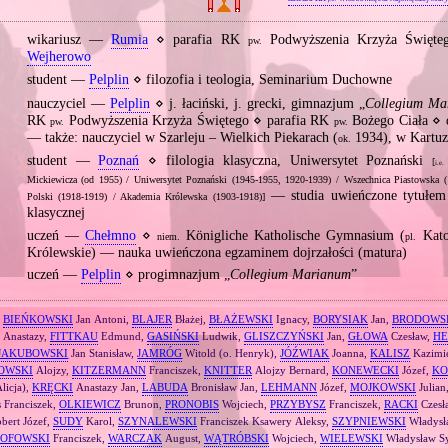
wikariusz —
Rumia
⋄ parafia RK
Podwyższenia Krzyża Święte
pw.
Wejherowo
student —
Pelplin
⋄ filozofia i teologia, Seminarium Duchowne
nauczyciel —
Pelplin
⋄ j. łaciński, j. grecki, gimnazjum „
Collegium Ma
RK
Podwyższenia Krzyża Świętego ⋄ parafia RK
Bożego Ciała ⋄
pw.
pw.
— także: nauczyciel w Szarleju – Wielkich Piekarach (
1934), w Kartuz
ok.
student —
Poznań
⋄ filologia klasyczna, Uniwersytet Poznański
[
i.e.
Mickiewicza (od 1955) / Uniwersytet Poznański (1945‐1955, 1920‐1939) / Wszechnica Piastowska (
— studia uwieńczone tytułem m
Polski (1918‐1919) / Akademia Królewska (1903‐1918)]
klasycznej
uczeń —
Chełmno
⋄
Königliche Katholische Gymnasium (
Kato
niem.
pl.
Królewskie) — nauka uwieńczona egzaminem dojrzałości (matura)
uczeń —
Pelplin
⋄ progimnazjum „
Collegium Marianum
”
,
BIEŃKOWSKI
Jan Antoni,
BLAJER
Błażej,
BŁAŻEWSKI
Ignacy,
BORYSIAK
Jan,
BRODOWS
Anastazy,
FITTKAU
Edmund,
GASIŃSKI
Ludwik,
GLISZCZYŃSKI
Jan,
GŁOWA
Czesław,
HE
JAKUBOWSKI
Jan Stanisław,
JAMRÓG
Witold (o. Henryk),
JÓŹWIAK
Joanna,
KALISZ
Kazimie
OWSKI
Alojzy,
KITZERMANN
Franciszek,
KNITTER
Alojzy Bernard,
KONEWECKI
Józef,
KO
licja),
KRĘCKI
Anastazy Jan,
LABUDA
Bronisław Jan,
LEHMANN
Józef,
MOJKOWSKI
Julian
s Franciszek,
OLKIEWICZ
Brunon,
PRONOBIS
Wojciech,
PRZYBYSZ
Franciszek,
RACKI
Czesł
bert Józef,
SUDY
Karol,
SZYNALEWSKI
Franciszek Ksawery Aleksy,
SZYPNIEWSKI
Władysł
OFOWSKI
Franciszek,
WARCZAK
August,
WĄTRÓBSKI
Wojciech,
WIELEWSKI
Władysław Sy