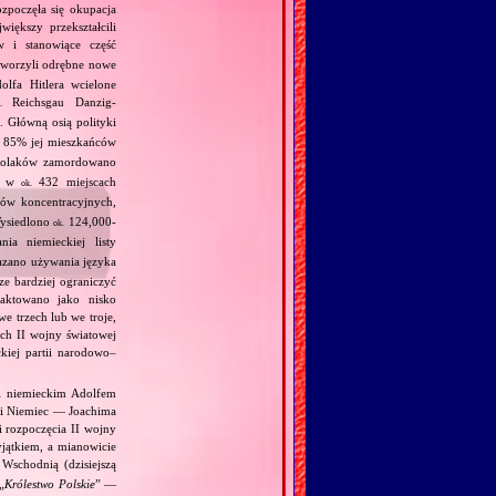
ozpoczęła się okupacja
iększy przekształcili
 i stanowiące część
utworzyli odrębne nowe
lfa Hitlera wcielone
Reichsgau Danzig‐
.
 Główną osią polityki
85% jej mieszkańców
olaków zamordowano
h, w
432 miejscach
ok.
zów koncentracyjnych,
ysiedlono
124,000‐
ok.
a niemieckiej listy
kazano używania języka
ze bardziej ograniczyć
raktowano jako nisko
e trzech lub we troje,
ch II wojny światowej
kiej partii narodowo–
 i niemieckim Adolfem
 i Niemiec — Joachima
i rozpoczęcia II wojny
jątkiem, a mianowicie
Wschodnią (dzisiejszą
„
Królestwo Polskie
” —