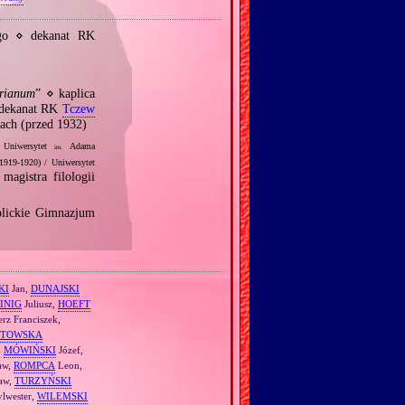
go ⋄ dekanat RK
rianum
” ⋄ kaplica
 dekanat RK
Tczew
ach (przed 1932)
Uniwersytet
Adama
im.
1919‐1920) / Uniwersytet
agistra filologii
lickie Gimnazjum
KI
Jan,
DUNAJSKI
INIG
Juliusz,
HOEFT
rz Franciszek,
TOWSKA
,
MÓWIŃSKI
Józef,
aw,
ROMPCA
Leon,
aw,
TURZYŃSKI
lwester,
WILEMSKI