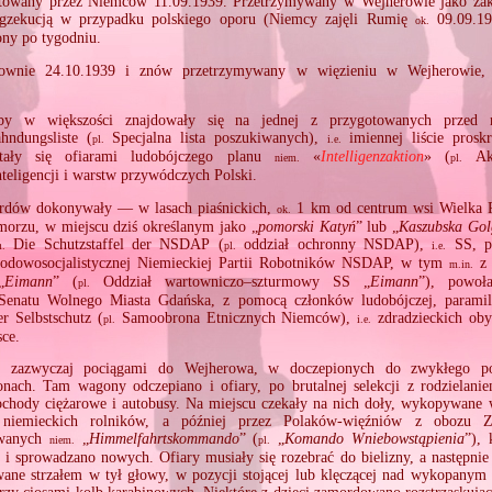
sztowany przez Niemców 11.09.1939. Przetrzymywany w Wejherowie jako zak
egzekucją w przypadku polskiego oporu (Niemcy zajęli Rumię
09.09.19
ok.
ony po tygodniu.
ownie 24.10.1939 i znów przetrzymywany w więzieniu w Wejherowie,
.
by w większości znajdowały się na jednej z przygotowanych przed n
hndungsliste (
Specjalna lista poszukiwanych),
imiennej liście proskr
pl.
i.e.
stały się ofiarami ludobójczego planu
«
Intelligenzaktion
» (
Akcj
niem.
pl.
nteligencji i warstw przywódczych Polski.
rdów dokonywały — w lasach piaśnickich,
1 km od centrum wsi Wielka P
ok.
orzu, w miejscu dziś określanym jako „
pomorski Katyń
” lub „
Kaszubska Gol
Die Schutzstaffel der NSDAP (
oddział ochronny NSDAP),
SS, po
m.
pl.
i.e.
odowosocjalistycznej Niemieckiej Partii Robotników NSDAP, w tym
z 
m.in.
„
Eimann
” (
Oddział wartowniczo–szturmowy SS „
Eimann
”), powoł
pl.
Senatu Wolnego Miasta Gdańska, z pomocą członków ludobójczej, paramilit
r Selbstschutz (
Samoobrona Etnicznych Niemców),
zdradzieckich oby
pl.
i.e.
sce.
o zazwyczaj pociągami do Wejherowa, w doczepionych do zwykłego po
ach. Tam wagony odczepiano i ofiary, po brutalnej selekcji z rodzielanie
chody ciężarowe i autobusy. Na miejscu czekały na nich doły, wykopywane w
 niemieckich rolników, a później przez Polaków‐więźniów z obozu 
wanych
„
Himmelfahrtskommando
” (
„
Komando Wniebowstąpienia
”), 
niem.
pl.
i sprowadzano nowych. Ofiary musiały się rozebrać do bielizny, a następni
ane strzałem w tył głowy, w pozycji stojącej lub klęczącej nad wykopanym 