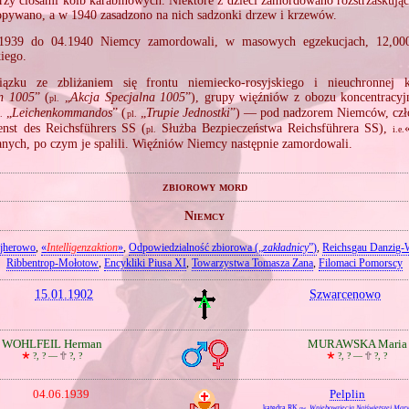
rzy ciosami kolb karabinowych. Niektóre z dzieci zamordowano rozstrzaskując
opywano, a w 1940 zasadzono na nich sadzonki drzew i krzewów.
939 do 04.1940 Niemcy zamordowali, w masowych egzekucjach, 12,00
iego.
ku ze zbliżaniem się frontu niemiecko‐rosyjskiego i nieuchronnej 
n 1005
” (
„
Akcja Specjalna 1005
”), grupy więźniów z obozu koncentracyj
pl.
„
Leichenkommandos
” (
„
Trupie Jednostki
”) — pod nadzorem Niemców, czł
.
pl.
enst des Reichsführers SS (
Służba Bezpieczeństwa Reichsführera SS),
pl.
i.e.
ych, po czym je spalili. Więźniów Niemcy następnie zamordowali.
zbiorowy mord
Niemcy
jherowo
,
«
Intelligenzaktion
»
,
Odpowiedzialność zbiorowa („
zakładnicy
”)
,
Reichsgau Danzig‐
Ribbentrop‐Mołotow
,
Encykliki Piusa XI
,
Towarzystwa Tomasza Zana
,
Filomaci Pomorscy
15.01.1902
Szwarcenowo
WOHLFEIL Herman
MURAWSKA Maria
🞲
?, ? —
🕆
?, ?
🞲
?, ? —
🕆
?, ?
04.06.1939
Pelplin
katedra RK
Wniebowzięcia Najświętszej Mar
pw.