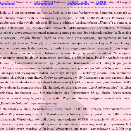
WILEMSKI
Paweł Feliks,
WITKOWSKI
Bolesław,
ZAKRZEWSKI
Jan,
ZĄBEK
Edmund Leopol
ckich,
1 km od centrum wsi Wielka Piaśnica w pobliżu Wejherowa na Pomorzu, w ramach
ok.
ni
40 Niemcy zamordowali, w masowych egzekucjach, 12,000‐14,000 Polaków z Pomorza Gdań
. Ludobójstwa dokonywały jednostki SS (
z oddziału Wachsturmbann „
Eimann
”) z pomocą cz
m.in.
tscher Selbstschutz VS, zdradzieckich obywateli Polski niemieckiego pochodzenia. Mordowa
 na jednej z przygotowanych przed niemiecką agresją
Sonderfahndungsliste (
Specjalna
tzw.
niem.
pl.
oskrypcyjnej „
wrogów Rzeszy
”, bądź na innej liście proskrypcyjnej, sporządzonej ad hoc
eutsche (
etniczni Niemcy),
przedstawicieli mniejszości niemieckiej w Polsce. Ofia
pl.
i.e.
owa, w doczepionych do zwykłego pojazdu kursowego zamkniętych wagonach. Tam wagony 
i z rodzielaniem rodzin i dzieci, ładowano na samochody ciężarowe i autobusy. Na miejscu 
j najpierw przez lokalnych niemieckich rolników, a później przez Polaków‐więźniów z ob
ych
„
Himmelfahrtskommando
” (
„
Komando Wniebowstąpienia
”), których po jaki
niem.
pl.
 Ofiary musiały się rozebrać do bielizny, a następnie w grupach po 5‐6 osób były mordowane
ub klęczącej nad wykopanym dołem. Ranni byli dobijani — niektórzy ciosami kolb karabinowy
skując ich główki o pnie drzew. Groby zakopywano, a w 1940 zasadzono na nich sadzonki drz
em się frontu niemiecko‐rosyjskiego i nieuchronnej klęski, w ramach
„
Sonderaktion 1005
niem.
iów z obozu koncentracyjnego KL Stutthof, określane jako
„
Leichenkommandos
” (
„
Tru
niem.
pl.
członków ludobójczej
Sicherheitsdienst des Reichsführers SS (
Służba Bezpieczeństw
niem.
pl.
włoki zamordowanych, po czym je spalili. Więźniów Niemcy następnie zamordowali. Piaśnic
„
Kaszubska Golgota
”.
(więcej na:
pl.wikipedia.org
)
czy, zbudowany
1877, po niemieckiej inwazji Polski 01.09.1939 przejęty przez Niemców. Ju
ok.
ordów. W przeznaczonym na
300 osób areszcie Niemcy przetrzymywali do
3,000 osób —
ok.
ok.
 korytarzach. Wśród więźniów byli polscy jeńcy wojenni. W 1939, w ramach «
Intelligenzaktion
»
ji i warstw przywódczych — dokonywano w nim także ostatecznej selekcji przywożonych k
jsca ludobójczych mordów w Piaśnicy. Wywieziono tam także i zamordowano
2,000 więź
ok.