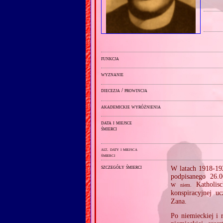
funkcja
wyznanie
diecezja / prowincja
akademickie wyróżnienia
data i miejsce
śmierci
alt. daty i miejsca
śmierci
szczegóły śmierci
W latach 1918‐192
podpisanego 26.0
w
Katholis
niem.
konspiracyjnej u
Zana.
Po niemieckiej i 