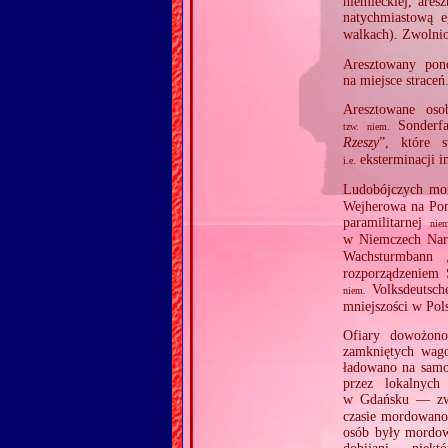
niemieckiej, are
natychmiastową 
walkach). Zwolni
Aresztowany pon
na miejsce straceń
Aresztowane oso
Sonderfa
tzw.
niem.
Rzeszy
”, które 
eksterminacji i
i.e.
Ludobójczych mo
Wejherowa na Pom
paramilitarnej
nie
w Niemczech Nar
Wachsturmbann 
rozporządzeniem 
Volksdeutsche
niem.
mniejszości w Pol
Ofiary dowożon
zamkniętych wagon
ładowano na samo
przez lokalnych
w Gdańsku — z
czasie mordowano 
osób były mordow