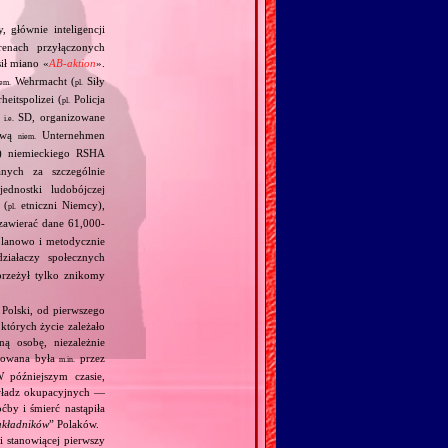
, głównie inteligencji
enach przyłączonych
ił miano «
AB‐aktion
».
Wehrmacht (
Siły
iem.
pl.
heitspolizei (
Policja
pl.
,
SD, organizowane
i.e.
zwą
Unternehmen
niem.
en) niemieckiego RSHA
nych za szczególnie
ednostki ludobójczej
 (
etniczni Niemcy),
pl.
 zawierać dane 61,000‐
planowo i metodycznie
ziałaczy społecznych
przeżył tylko znikomy
Polski, od pierwszego
których życie zależało
ą osobę, niezależnie
owowana była
przez
m.in.
 późniejszym czasie,
 władz okupacyjnych —
by i śmierć nastąpiła
akładników
” Polaków.
i stanowiącej pierwszy