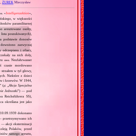
d,
ŻUREK
Mieczysław
«
Intelligenzaktion
»,
em.
skiego, w większości
łonków paramilitarnej
no aresztowane osoby,
 lista poszukiwanych),
 na podstawie donosów
ry dowożono zazwyczaj
odczepiano i ofiary,
czekały na nich doły,
ozu
Neufahrwasser
niem.
mś czasie mordowano
 strzałem w tył głowy,
ch. Niektóre z dzieci
ew i krzewów. W 1944,
” (
„
Akcja Specjalna
pl.
pie Jednostki
”) — pod
a Reichsführera SS),
a określana jest jako
ż 10.09.1939 dokonano
 przetrzymywano ich
 — akcji eksterminacji
oleją Polaków, przed
niów samego aresztu,