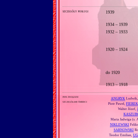
szczegóły posługi
1939
1934 – 1939
1932 – 1933
1920 – 1924
do 1920
1913 – 1918
inni związani
ANGRYK
Ludwik
szczegółami śmierci
Piotr Paweł,
FIEREK
Walter Józef,
KASZUB
Maria Jadwiga (s. A
NIKLEWSKI
Felik
SARNOWSKI
Ro
Teodor Emilian,
UG