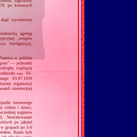
ładnik, zagrożony
39, po krwawych
 skąd wywieziony
iemiecką agresją
ypcyjnej „
wrogów
a Inteligencja),
iaśnica w pobliżu
gota
” — jednostki
dległej rządzącej
oddziału
SS‐
niem.
anego 03.07.1939
arnej organizacji
wateli niemieckiej
jazdu kursowego
m rodzin i dzieci,
cześniej najpierw
ZL Neufahrwasser
których po jakimś
e w grupach po 5‐6
dołem. Ranni byli