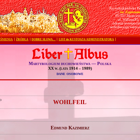
Rzymskokatolicka Pa
św. Zygmunt
pw.
05-507 Słomczy
ul. Wiślana 85
dekanat konstanciń
archidiecezja warsz
ŚNIENIA
ŹRÓDŁA
DOBRE SŁOWA…
LIST do KUSTOSZA/ADMINISTRATORA
Martyrologium duchowieństwa — Polska
XX w. (lata 1914 – 1989)
dane osobowe
o
WOHLFEIL
Edmund Kazimierz