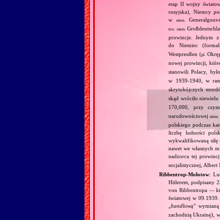
etap II wojny światow
rosyjska), Niemcy po
w
Generalgouve
niem.
Großdeutschla
tzw.
niem.
prowincje. Jednym z
do Niemiec (formal
Westpreußen (
Okręg
pl.
nowej prowincji, któr
stanowili Polacy, by
w 1939‐1940, w r
skrytobójczych mo
skąd wróciło niewiel
170,000, przy cz
narodowościowej
niem.
polskiego podczas kat
liczbę ludności pol
wykwalifikowaną siłę 
nawet we własnych mi
nadzorca tej prowinc
socjalistycznej, Albert
Ribbentrop‐Mołotow
: Lu
Hitlerem, podpisany 
von Ribbentropa — któ
światowej w 09.1939.
„
handlową
” wymian
zachodnią Ukrainę), w