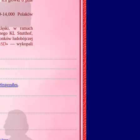
 ich główki o pnie
0‐14,000 Polaków
klęski, w ramach
nego KL Stutthof,
onków ludobójczej
«
SD
» — wykopali
Westpreußen
,
yi Panny