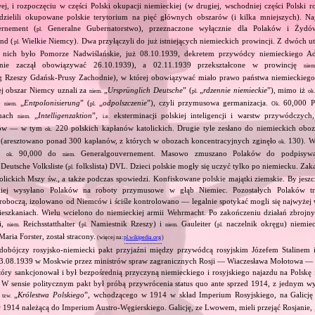
ej, i rozpoczęciu w części Polski okupacji niemieckiej (w drugiej, wschodniej części Polski r
dzielili okupowane polskie terytorium na pięć głównych obszarów (i kilka mniejszych). Najw
rnement (
Generalne Gubernatorstwo), przeznaczone wyłącznie dla Polaków i Żydów
pl.
nd (
Wielkie Niemcy). Dwa przyłączyli do już istniejących niemieckich prowincji. Z dwóch 
pl.
 nich było Pomorze Nadwiślańskie, już 08.10.1939, dekretem przywódcy niemieckiego Ado
nie zaczął obowiązywać 26.10.1939), a 02.11.1939 przekształcone w prowincję
niem
 Rzeszy Gdańsk‐Prusy Zachodnie), w której obowiązywać miało prawo państwa niemieckiego.
ej obszar Niemcy uznali za
„
Ursprünglich Deutsche
” (
„
rdzennie niemieckie
”), mimo iż
niem.
pl.
ok.
ło
„
Entpolonisierung
” (
„
odpolszczenie
”), czyli przymusowa germanizacja.
60,000 P
niem.
pl.
Ok.
amach
„
Intelligenzaktion
”,
eksterminacji polskiej inteligencji i warstw przywódczyc
niem.
i.e.
rdów — w tym
220 polskich kapłanów katolickich. Drugie tyle zesłano do niemieckich obo
ok.
u (aresztowano ponad 300 kapłanów, z których w obozach koncentracyjnych zginęło
130). W
ok.
ym
90,000 do
Generalgouvernement. Masowo zmuszano Polaków do podpisywani
ok.
niem.
Deutsche Volksliste (
folkslista) DVL. Dzieci polskie mogły się uczyć tylko po niemiecku. Za
pl.
olickich Mszy św., a także podczas spowiedzi. Konfiskowane polskie majątki ziemskie. By jeszc
skiej wysyłano Polaków na roboty przymusowe w głąb Niemiec. Pozostałych Polaków t
roboczą, izolowano od Niemców i ściśle kontrolowano — legalnie spotykać mogli się najwyżej w
eszkaniach. Wielu wcielono do niemieckiej armii Wehrmacht. Po zakończeniu działań zbrojny
ji,
Reichsstatthalter (
Namiestnik Rzeszy) i
Gauleiter (
naczelnik okręgu) niemiec
niem.
pl.
niem.
pl.
 Maria Forster, został stracony.
(więcej na:
pl.wikipedia.org
)
dobójczy rosyjsko‐niemiecki pakt przyjaźni między przywódcą rosyjskim Józefem Stalinem
23.08.1939 w Moskwie przez ministrów spraw zagranicznych Rosji — Wiaczesława Mołotowa —
ry sankcjonował i był bezpośrednią przyczyną niemieckiego i rosyjskiego najazdu na Polskę 
 W sensie politycznym pakt był próbą przywrócenia status quo ante sprzed 1914, z jednym wy
ą
„
Królestwa Polskiego
”, wchodzącego w 1914 w skład Imperium Rosyjskiego, na Galicję 
tzw.
 1914 należącą do Imperium Austro‐Węgierskiego. Galicję, ze Lwowem, mieli przejąć Rosjanie, 