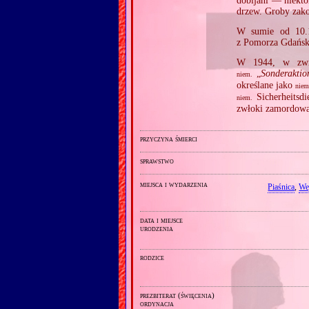
dobijani — niektó
drzew. Groby zak
W sumie od 10.1
z Pomorza Gdańsk
W 1944, w związ
„
Sonderaktio
niem.
określane jako
niem
Sicherheitsdi
niem.
zwłoki zamordowan
przyczyna śmierci
sprawstwo
miejsca i wydarzenia
Piaśnica
,
We
data i miejsce
urodzenia
rodzice
prezbiterat (święcenia)
ordynacja