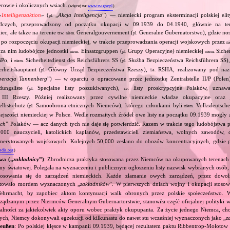
rowie i okolicznych wsiach.
(więcej na:
www.sw.gov.pl
)
«
Intelligenzaktion
» (
„
Akcja Inteligencja
”) — niemiecki program eksterminacji polskiej elity
pl.
dczych, przeprowadzony od początku okupacji w 09.1939 do 04.1940, głównie na ter
ec, ale także na terenie
Generalgouvernement (
Generalne Gubernatorstwo), gdzie nos
tzw.
niem.
pl.
ż po rozpoczęciu okupacji niemieckiej, w trakcie przeprowadzania operacji wojskowych przez
n
 za nim ludobójcze jednostki
Einsatzgruppen (
Grupy Operacyjne) niemieckiej
Sicher
niem.
pl.
niem.
Po, i
Sicherheitsdienst des Reichsführers SS (
Służba Bezpieczeństwa Reichsführera SS)
niem.
pl.
rheitshauptamt (
Główny Urząd Bezpieczeństwa Rzeszy),
RSHA, realizowany pod na
pl.
i.e.
eracja Tannenberg
”) — w oparciu o opracowane przez jednostkę Zentralstelle II/P (Pol
ungsliste (
Specjalne listy poszukiwanych),
listy proskrypcyjne Polaków, uznawa
pl.
i.e.
 III Rzeszy. Później realizowany przez cywilne niemieckie władze okupacyjne oraz j
lbstschutz (
Samoobrona etnicznych Niemców), którego członkami byli
Volksdeutsche
pl.
niem.
ejszości niemieckiej w Polsce. Wedle rozmaitych źródeł owe listy na początku 09.1939 mogły
ych
” Polaków — acz danych tych nie daje się potwierdzić. Razem w trakcie tego ludobójstwa 
00 nauczycieli, katolickich kapłanów, przedstawicieli ziemiaństwa, wolnych zawodów, d
emerytowanych wojskowych. Kolejnych 50,000 zesłano do obozów koncentracyjnych, gdzie 
edia.org
)
wa („
zakładnicy
”)
: Zbrodnicza praktyka stosowana przez Niemców na okupowanych terenach 
jny światowej. Polegała na wyznaczeniu i publicznym ogłoszeniu listy nazwisk wybranych osób, 
osowania się do zarządzeń niemieckich. Każde złamanie owych zarządzeń, przez dowoln
kutowało mordem wyznaczonych „
zakładników
”. W pierwszych dniach wojny i okupacji stos
ehrmacht, by zapobiec aktom kontynuacji walk obronych przez polskie społeczeństwo. W
rządzanym przez Niermców Generalnym Gubernartorstwie, stanowiła część oficjalnej polityki
alności za jakiekolwiek akty oporu wobec praktyk okupupanta. Za życie jednego Niemca, choć
ych, Niemcy dokonywali egzekucji od kilkunastu do nawet stu wcześniej wyznaczonych jako „
z
reußen
: Po polskiej klęsce w kampanii 09.1939, będącej rezultatem paktu Ribbentrop‐Mołotow 