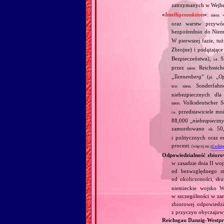
zatrzymanych w Wejhe
«
Intelligenzaktion
»
:
niem.
oraz warstw przywó
bezpośrednio do Niemi
W pierwszej fazie, tu
Zbrojne) i podążające
Bezpieczeństwa),
Si
i.e.
przez
Reichssiche
niem.
„
Tannenberg
” (
„
Op
pl.
Sonderfahnd
tzw.
niem.
niebezpiecznych dla
Volksdeutscher Se
niem.
przedstawiciele mni
i.e.
88,000 „
niebezpieczn
zamordowano
50,0
ok.
i politycznych oraz 
procent.
(więcej na:
pl.wikip
Odpowiedzialność zbioro
w zasadzie dnia II wo
od bezwzględnego st
od okoliczoności, s
niemieckie wojsko W
w szczególności w za
zbiorowej odpowiedzi
z przyczyn obyczajow
Reichsgau Danzig‐Westp