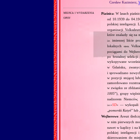
Czesław Kazimierz,
miejsca i wydarzenia
Piaśnica
: W lasach piaśni
opisy
od 10.1939 do 04.19
polskiej inteligencji
organizacji Volksdeu
które znalazły się na
imiennej liście pr
i.e.
lokalnych
Volksd
niem.
pociągami do Wejher
po brutalnej selekcj
wykopywane wcześnie
w Gdańsku, zwan
i sprowadzano nowych.
w pozycji stojącej l
zamordowano rozstrza
w związku ze zbliżani
1005
”), grupy więźn
nadzorem Niemców, 
«
SD
» — wykopali z
i.e.
„
pomorski Katyń
” lub 
Wejherowo
: Areszt śled
w nim pierwszych m
nawet w kaplicy i na
polskiej inteligenc
skierowaniem do mie