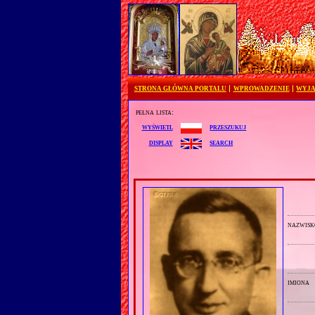
STRONA GŁÓWNA PORTALU
WPROWADZENIE
WYJA
pełna lista:
przeszukuj
wyświetl
search
display
nazwisk
imiona