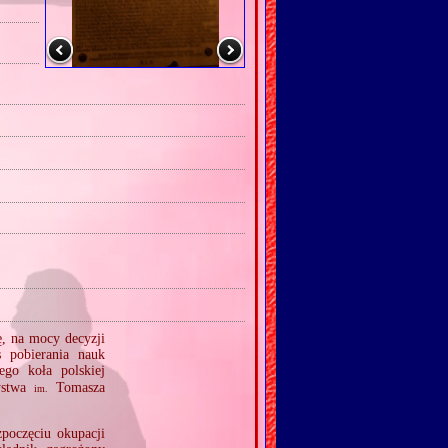
ę, na mocy decyzji
s pobierania nauk
go koła polskiej
ystwa
Tomasza
im.
zpoczęciu okupacji