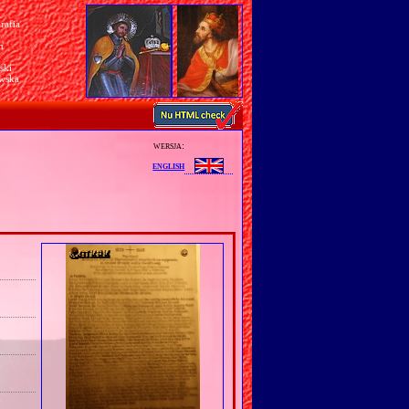
rafia
a
n
ski
awska
wersja:
english