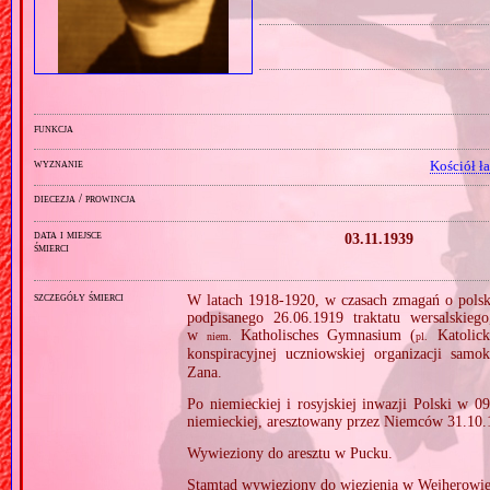
funkcja
wyznanie
Kościół ł
diecezja / prowincja
data i miejsce
03.11.1939
śmierci
szczegóły śmierci
W latach 1918‐1920, w czasach zmagań o polsko
podpisanego 26.06.1919 traktatu wersalskie
w
Katholisches Gymnasium (
Katolick
niem.
pl.
konspiracyjnej uczniowskiej organizacji samo
Zana.
Po niemieckiej i rosyjskiej inwazji Polski w 0
niemieckiej, aresztowany przez Niemców 31.10.
Wywieziony do aresztu w Pucku.
Stamtąd wywieziony do więzienia w Wejherowie, 