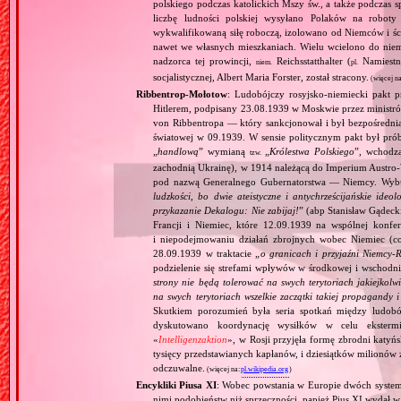
polskiego podczas katolickich Mszy św., a także podczas s
liczbę ludności polskiej wysyłano Polaków na robot
wykwalifikowaną siłę roboczą, izolowano od Niemców i ści
nawet we własnych mieszkaniach. Wielu wcielono do niem
nadzorca tej prowincji,
Reichsstatthalter (
Namiestn
niem.
pl.
socjalistycznej, Albert Maria Forster, został stracony.
(więcej n
Ribbentrop‐Mołotow
: Ludobójczy rosyjsko‐niemiecki pakt 
Hitlerem, podpisany 23.08.1939 w Moskwie przez minist
von Ribbentropa — który sankcjonował i był bezpośrednią
światowej w 09.1939. W sensie politycznym pakt był prób
„
handlową
” wymianą
„
Królestwa Polskiego
”, wchodzą
tzw.
zachodnią Ukrainę), w 1914 należącą do Imperium Austro‐W
pod nazwą Generalnego Gubernatorstwa — Niemcy. Wybuc
ludzkości, bo dwie ateistyczne i antychrześcijańskie id
przykazanie Dekalogu: Nie zabijaj!
” (abp Stanisław Gądeck
Francji i Niemiec, które 12.09.1939 na wspólnej konfe
i niepodejmowaniu działań zbrojnych wobec Niemiec (c
28.09.1939 w traktacie „
o granicach i przyjaźni Niemcy‐
podzielenie się strefami wpływów w środkowej i wschodni
strony nie będą tolerować na swych terytoriach jakiejkolwi
na swych terytoriach wszelkie zaczątki takiej propagandy
Skutkiem porozumień była seria spotkań między ludob
dyskutowano koordynację wysiłków w celu ekstermi
«
Intelligenzaktion
», w Rosji przyjęła formę zbrodni katyńs
tysięcy przedstawianych kapłanów, i dziesiątków milionów z
odczuwalne.
(więcej na:
pl.wikipedia.org
)
Encykliki Piusa XI
: Wobec powstania w Europie dwóch systemó
nimi podobieństw niż sprzeczności, papież Pius XI wydał 