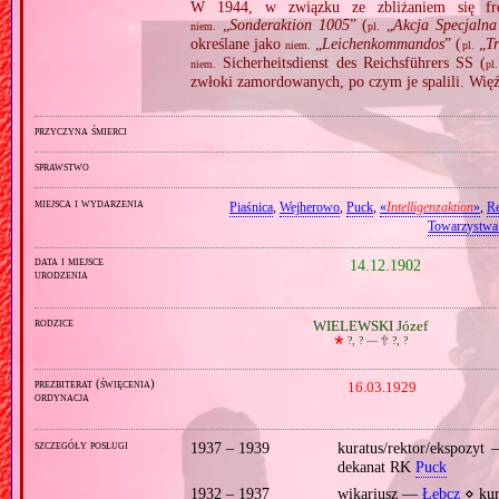
W 1944, w związku ze zbliżaniem się fron
„
Sonderaktion 1005
” (
„
Akcja Specjalna
niem.
pl.
określane jako
„
Leichenkommandos
” (
„
Tr
niem.
pl.
Sicherheitsdienst des Reichsführers SS (
niem.
pl.
zwłoki zamordowanych, po czym je spalili. Wię
przyczyna śmierci
sprawstwo
miejsca i wydarzenia
Piaśnica
,
Wejherowo
,
Puck
,
«
Intelligenzaktion
»
,
Re
Towarzystwa
data i miejsce
14.12.1902
urodzenia
rodzice
WIELEWSKI Józef
🞲
?, ? —
🕆
?, ?
prezbiterat (święcenia)
16.03.1929
ordynacja
szczegóły posługi
1937 – 1939
kuratus/rektor/ekspozy
dekanat RK
Puck
1932 – 1937
wikariusz —
Łebcz
⋄ ku