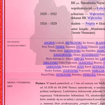
RK
Narodzenia Najśw
pw.
współzałożyciel —
Łebcz
1929 – 1932
wikariusz —
Wąbrzeźno
dekanat RK
Wąbrzeźno
1924 – 1929
student —
Pelplin
⋄ filoz
autor książki „
Wiadomośc
Teresie Neumann)
inni związani
ANGRYK
Ludwik,
BIEŃKOWSKI
Jan Antoni,
BLAJER
szczegółami śmierci
Piotr Paweł,
FIEREK
Anastazy,
FITTKAU
Edmund,
GAS
Walter Józef,
JAKUBOWSKI
Jan Stanisław,
JAMR
KASZUBOWSKI
Alojzy,
KITZERMANN
Fran
Maria Jadwiga (s. Alicja),
KRĘCKI
Anastazy Jan,
LA
NIKLEWSKI
Feliks Franciszek,
OLKIEWICZ
Brunon,
P
SARNOWSKI
Robert Józef,
SUDY
Karol,
SZYNALE
Teodor Emilian,
UGOFOWSKI
Franciszek,
WARCZAK
Paweł Feliks,
WITKOWSKI
Bolesław,
WOHLFEIL
Edmund
miejsca i wydarzenia
Piaśnica
: W lasach piaśnickich,
1 km od centrum wsi Wielk
ok.
opisy
od 10.1939 do 04.1940 Niemcy zamordowali, w masowyc
polskiej inteligencji. Ludobójstwa dokonywały jednostki S
organizacji Volksdeutscher Selbstschutz VS, zdradzieck
które znalazły się na na jednej z przygotowanych przed n
imiennej liście proskrypcyjnej „
wrogów Rzeszy
”, bąd
i.e.