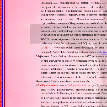
lokalnych
Volksdeutsche (
etniczni Niemcy),
p
niem.
pl.
i.e.
pociągami do Wejherowa, w doczepionych do zwykłego 
po brutalnej selekcji z rodzielaniem rodzin i dzieci, 
wykopywane wcześniej najpierw przez lokalnych niemie
w Gdańsku, zwanych
„
Himmelfahrtskommando
” 
niem.
i sprowadzano nowych. Ofiary musiały się rozebrać do bi
w pozycji stojącej lub klęczącej nad wykopanym dołem. 
zamordowano rozstrzaskując ich główki o pnie drzew. Gr
w związku ze zbliżaniem się frontu niemiecko‐rosyjskieg
1005
”), grupy więźniów z obozu koncentracyjnego KL St
nadzorem Niemców, członków ludobójczej
Sicherhe
niem.
«
SD
» — wykopali zwłoki zamordowanych, po czym je s
i.e.
„
pomorski Katyń
” lub „
Kaszubska Golgota
”.
(więcej na:
pl.wikipe
Wejherowo
: Areszt śledczy, zbudowany
1877, po niemiecki
ok.
w nim pierwszych mordów. W przeznaczonym na
300 
ok.
nawet w kaplicy i na korytarzach. Wśród więźniów byli p
polskiej inteligencji i warstw przywódczych — dokony
skierowaniem do miejsca ludobójczych mordów w Piaśn
zatrzymanych w Wejherowie i okolicznych wsiach.
(więcej na
Puck
: Areszt śledczy zarządzany przez Niemców.
«
Intelligenzaktion
»
:
«
Intelligenzaktion
» (
„
Akcja Inteli
niem.
pl.
oraz warstw przywódczych, przeprowadzony od począ
bezpośrednio do Niemiec, ale także na terenie
Gene
tzw.
niem.
W pierwszej fazie, tuż po rozpoczęciu okupacji niemiecki
Zbrojne) i podążające za nim ludobójcze jednostki
Ein
niem.
Bezpieczeństwa),
SiPo, i
Sicherheitsdienst des Reic
i.e.
niem.