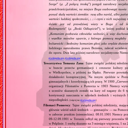
Sorge
” (
„
Z palącą troską
”) potępił narodowy socjali
pl.
przedchrześcijańskimi, na miejsce Boga osobowego stawia 
ponad skalę wartości ziemskie: rasę albo naród, albo pańs
wartości ludzkiej społeczności,
i czyni z nich najwyższą 
[…]
daleki jest od prawdziwej wiary w Boga i od świ
Redemptoris
” (
„
Boski Odkupiciel
”), w której poddał k
pl.
„
Komunizm pozbawia człowieka wolności, a więc duchowej
i wszelkie moralne oparcie, z którego pomocą mogłaby 
bolszewicki i bezbożny komunizm głosi jako orędzie zbawie
ludzkiego naturalnemu prawu Bożemu, zalecał wcielanie 
do oporu. Dwa lata później narodowo socjalistyczne Niemc
pl.wikipedia.org
,
pl.wikipedia.org
)
Towarzystwa Tomasza Zana
: Tajne związki polskiej młodz
w buncie przeciw germanizacji i cenzurze kultury p
w Wielkopolsce, a później na Śląsku. Pierwsze powst
działalności konspiracyjnej. Na innym zjeździe w Poz
gimnazjalnych i koordynującą ich pracę. W 1900 „
Czerwon
organizacji Filomatów z Pomorza w 1903 Niemcy wytoc
z uczniów skazanych zostało na kary od nagany do 6 tyg
kontynuacji nauczania w szkołach średnich i wyższych 
niepodległości.
(więcej na:
pl.wikipedia.org
)
Filomaci Pomorscy
: Tajne związki polskiej młodzieży, mają
głównie wśród szkół średnich — gimnazjów — na Pomorzu
w zaborze pruskim (niemieckim). 08.01.1901 Niemcy prz
09‐12.09.1901 w Toruniu odbył się pierwszy procesów 
w Pelplinie. 1 osobę skazano na 3 miesiące więzienia, 1 na 