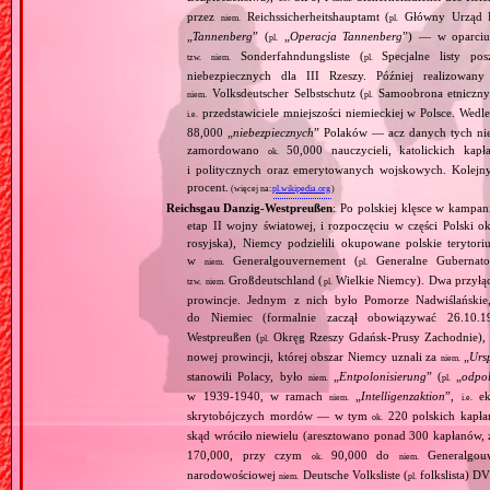
przez
Reichssicherheitshauptamt (
Główny Urząd B
niem.
pl.
„
Tannenberg
” (
„
Operacja Tannenberg
”) — w oparciu 
pl.
Sonderfahndungsliste (
Specjalne listy po
tzw.
niem.
pl.
niebezpiecznych dla III Rzeszy. Później realizowan
Volksdeutscher Selbstschutz (
Samoobrona etniczny
niem.
pl.
przedstawiciele mniejszości niemieckiej w Polsce. Wed
i.e.
88,000 „
niebezpiecznych
” Polaków — acz danych tych nie 
zamordowano
50,000 nauczycieli, katolickich kapł
ok.
i politycznych oraz emerytowanych wojskowych. Kolejny
procent.
(więcej na:
pl.wikipedia.org
)
Reichsgau Danzig‐Westpreußen
: Po polskiej klęsce w kampan
etap II wojny światowej, i rozpoczęciu w części Polski ok
rosyjska), Niemcy podzielili okupowane polskie terytori
w
Generalgouvernement (
Generalne Gubernato
niem.
pl.
Großdeutschland (
Wielkie Niemcy). Dwa przyłącz
tzw.
niem.
pl.
prowincje. Jednym z nich było Pomorze Nadwiślańskie,
do Niemiec (formalnie zaczął obowiązywać 26.10.
Westpreußen (
Okręg Rzeszy Gdańsk‐Prusy Zachodnie), w
pl.
nowej prowincji, której obszar Niemcy uznali za
„
Urs
niem.
stanowili Polacy, było
„
Entpolonisierung
” (
„
odpol
niem.
pl.
w 1939‐1940, w ramach
„
Intelligenzaktion
”,
eks
niem.
i.e.
skrytobójczych mordów — w tym
220 polskich kapłan
ok.
skąd wróciło niewielu (aresztowano ponad 300 kapłanów,
170,000, przy czym
90,000 do
Generalgouv
ok.
niem.
narodowościowej
Deutsche Volksliste (
folkslista) D
niem.
pl.