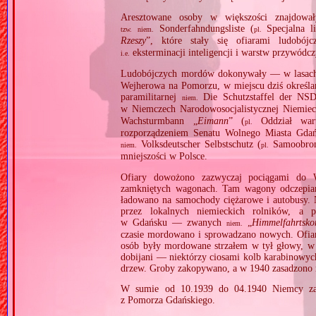
Aresztowane osoby w większości znajdował
Sonderfahndungsliste (
Specjalna l
tzw.
niem.
pl.
Rzeszy
”, które stały się ofiarami ludobó
eksterminacji inteligencji i warstw przywódcz
i.e.
Ludobójczych mordów dokonywały — w lasach
Wejherowa na Pomorzu, w miejscu dziś określa
paramilitarnej
Die Schutzstaffel der NS
niem.
w Niemczech Narodowosocjalistycznej Niemie
Wachsturmbann „
Eimann
” (
Oddział wart
pl.
rozporządzeniem Senatu Wolnego Miasta Gdańs
Volksdeutscher Selbstschutz (
Samoobron
niem.
pl.
mniejszości w Polsce.
Ofiary dowożono zazwyczaj pociągami do 
zamkniętych wagonach. Tam wagony odczepiano i
ładowano na samochody ciężarowe i autobusy. 
przez lokalnych niemieckich rolników, a
w Gdańsku — zwanych
„
Himmelfahrtsk
niem.
czasie mordowano i sprowadzano nowych. Ofiary
osób były mordowane strzałem w tył głowy, w 
dobijani — niektórzy ciosami kolb karabinowych
drzew. Groby zakopywano, a w 1940 zasadzono 
W sumie od 10.1939 do 04.1940 Niemcy za
z Pomorza Gdańskiego.