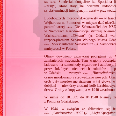
Sonderfahndungsliste (
Specjalna l
tzw.
niem.
pl.
Rzeszy
”, które stały się ofiarami ludobó
eksterminacji inteligencji i warstw przywódcz
i.e.
Ludobójczych mordów dokonywały — w lasach
Wejherowa na Pomorzu, w miejscu dziś określa
paramilitarnej
Die Schutzstaffel der NS
niem.
w Niemczech Narodowosocjalistycznej Niemie
Wachsturmbann „
Eimann
” (
Oddział wart
pl.
rozporządzeniem Senatu Wolnego Miasta Gdańs
Volksdeutscher Selbstschutz (
Samoobron
niem.
pl.
mniejszości w Polsce.
Ofiary dowożono zazwyczaj pociągami do 
zamkniętych wagonach. Tam wagony odczepiano i
ładowano na samochody ciężarowe i autobusy. 
przez lokalnych niemieckich rolników, a
w Gdańsku — zwanych
„
Himmelfahrtsk
niem.
czasie mordowano i sprowadzano nowych. Ofiary
osób były mordowane strzałem w tył głowy, w 
dobijani — niektórzy ciosami kolb karabinowych
drzew. Groby zakopywano, a w 1940 zasadzono 
W sumie od 10.1939 do 04.1940 Niemcy za
z Pomorza Gdańskiego.
W 1944, w związku ze zbliżaniem się fron
„
Sonderaktion 1005
” (
„
Akcja Specjalna
niem.
pl.