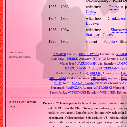
Okoniewskiego, Kuria Di
1935 – 1936
wikariusz —
Gniew
⋄ p
Gniew
1934 – 1935
wikariusz —
Grodziczno
Lubawa
1933 – 1934
wikariusz —
Skarszew
Starogard Gdański
1928 – 1932
student —
Pelplin
⋄ filoz
inni związani
ANGRYK
Ludwik,
BIEŃKOWSKI
Jan Antoni,
BLAJER
szczegółami śmierci
Piotr Paweł,
FIEREK
Anastazy,
FITTKAU
Edmund,
GAS
Walter Józef,
JAKUBOWSKI
Jan Stanisław,
JAMR
KASZUBOWSKI
Alojzy,
KITZERMANN
Fran
Maria Jadwiga (s. Alicja),
KRĘCKI
Anastazy Jan,
LA
NIKLEWSKI
Feliks Franciszek,
PRONOBIS
Wojciech,
PRZ
SUDY
Karol,
SZYNALEWSKI
Franciszek Ksawery Ale
Franciszek,
WARCZAK
August,
WĄTRÓBSKI
Wojciech,
Paweł Feliks,
WITKOWSKI
Bolesław,
WOHLFEIL
Edmund
miejsca i wydarzenia
Piaśnica
: W lasach piaśnickich,
1 km od centrum wsi Wielk
ok.
opisy
od 10.1939 do 04.1940 Niemcy zamordowali, w masowyc
polskiej inteligencji. Ludobójstwa dokonywały jednostki S
organizacji Volksdeutscher Selbstschutz VS, zdradzieck
które znalazły się na na jednej z przygotowanych przed n