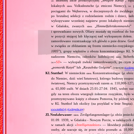
imiennej liście proskrypcyjnej „
wrogów Rzeszy
”, bąd
i.e.
lokalnych
Volksdeutsche (
etniczni Niemcy),
p
niem.
pl.
i.e.
pociągami do Wejherowa, w doczepionych do zwykłego 
po brutalnej selekcji z rodzielaniem rodzin i dzieci, 
wykopywane wcześniej najpierw przez lokalnych niemie
w Gdańsku, zwanych
„
Himmelfahrtskommando
” 
niem.
i sprowadzano nowych. Ofiary musiały się rozebrać do bi
w pozycji stojącej lub klęczącej nad wykopanym dołem. 
zamordowano rozstrzaskując ich główki o pnie drzew. Gr
w związku ze zbliżaniem się frontu niemiecko‐rosyjskieg
1005
”), grupy więźniów z obozu koncentracyjnego KL St
nadzorem Niemców, członków ludobójczej
Sicherhe
niem.
«
SD
» — wykopali zwłoki zamordowanych, po czym je s
i.e.
„
pomorski Katyń
” lub „
Kaszubska Golgota
”.
(więcej na:
pl.wikipe
KL Stutthof
: W niemieckim
Konzentrationslager (
obóz 
niem.
pl.
do Niemiec, dziś: wieś Sztutowo), którego budowę rozpoc
światowej, Niemcy przetrzymywali razem
110,000‐127,0
ok.
65,000 osób. W dniach 25.01‐27.04. 1945, wobec nacie
ok.
gdy na teren obozu wtargnęli żołnierze rosyjskim, był
przetrzymywano księży z obszaru Pomorza, by później wy
w KL Stutthof lub okolicy (na przykład w lesie Stegna)
www.stutthof.pl
,
pl.wikipedia.org
)
ZL Neufahrwasser
:
Zivilgefangenenlager (
obóz jenieck
niem.
pl.
01.09. 1939, w Gdańsku ‐ Nowym Porcie, w należących do
w ramach akcji «
Intelligenzaktion
» — likwidacji polskie
osoby, ale szacuje się, że przez obóz przeszło
10,000 
ok.