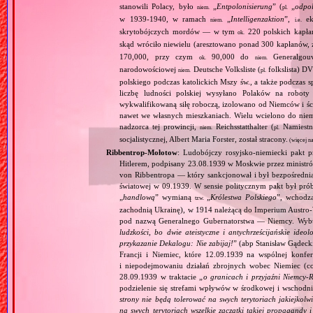
stanowili Polacy, było
„
Entpolonisierung
” (
„
odpol
niem.
pl.
w 1939‐1940, w ramach
„
Intelligenzaktion
”,
eks
niem.
i.e.
skrytobójczych mordów — w tym
220 polskich kapłan
ok.
skąd wróciło niewielu (aresztowano ponad 300 kapłanów,
170,000, przy czym
90,000 do
Generalgouv
ok.
niem.
narodowościowej
Deutsche Volksliste (
folkslista) D
niem.
pl.
polskiego podczas katolickich Mszy św., a także podczas s
liczbę ludności polskiej wysyłano Polaków na robot
wykwalifikowaną siłę roboczą, izolowano od Niemców i ści
nawet we własnych mieszkaniach. Wielu wcielono do niem
nadzorca tej prowincji,
Reichsstatthalter (
Namiestn
niem.
pl.
socjalistycznej, Albert Maria Forster, został stracony.
(więcej n
Ribbentrop‐Mołotow
: Ludobójczy rosyjsko‐niemiecki pakt 
Hitlerem, podpisany 23.08.1939 w Moskwie przez minist
von Ribbentropa — który sankcjonował i był bezpośrednią
światowej w 09.1939. W sensie politycznym pakt był prób
„
handlową
” wymianą
„
Królestwa Polskiego
”, wchodzą
tzw.
zachodnią Ukrainę), w 1914 należącą do Imperium Austro‐W
pod nazwą Generalnego Gubernatorstwa — Niemcy. Wybuc
ludzkości, bo dwie ateistyczne i antychrześcijańskie id
przykazanie Dekalogu: Nie zabijaj!
” (abp Stanisław Gądeck
Francji i Niemiec, które 12.09.1939 na wspólnej konfe
i niepodejmowaniu działań zbrojnych wobec Niemiec (c
28.09.1939 w traktacie „
o granicach i przyjaźni Niemcy‐
podzielenie się strefami wpływów w środkowej i wschodni
strony nie będą tolerować na swych terytoriach jakiejkolwi
na swych terytoriach wszelkie zaczątki takiej propagandy