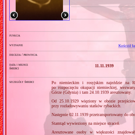
funkcja
wyznanie
Kościół ł
diecezja / prowincja
data i miejsce
11.11.1939
śmierci
szczegóły śmierci
Po niemieckim i rosyjskim najeździe na R
po rozpoczęciu okupacji niemieckiej, wezwa
Górze (Gdynia) i tam 24.10.1939 aresztowany.
Od 25.10.1929 więziony w obozie przejści
przy rozładowywaniu statków rybackich.
Następnie 02.11.1939 przetransportowany do ob
Stamtąd wywieziony na miejsce straceń.
Aresztowane osoby w większości znajdował