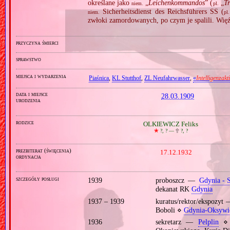
określane jako
„
Leichenkommandos
” (
„
Tr
niem.
pl.
Sicherheitsdienst des Reichsführers SS (
niem.
pl.
zwłoki zamordowanych, po czym je spalili. Wię
przyczyna śmierci
sprawstwo
miejsca i wydarzenia
Piaśnica
,
KL Stutthof
,
ZL Neufahrwasser
,
«
Intelligenzakt
data i miejsce
28.03.1909
urodzenia
rodzice
OLKIEWICZ Feliks
🞲
?, ? —
🕆
?, ?
prezbiterat (święcenia)
17.12.1932
ordynacja
szczegóły posługi
1939
proboszcz —
Gdynia ‐ S
dekanat RK
Gdynia
1937 – 1939
kuratus/rektor/ekspozyt
Boboli ⋄
Gdynia‐Oksywi
1936
sekretarz —
Pelplin
⋄ o