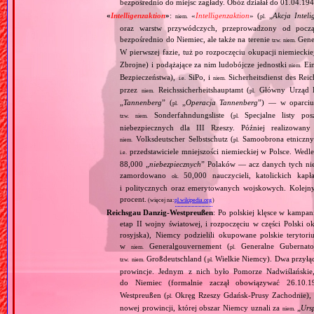
bezpośrednio do miejsc zagłady. Obóz działał do 01.04.194
«
Intelligenzaktion
»
:
«
Intelligenzaktion
» (
„
Akcja Inteli
niem.
pl.
oraz warstw przywódczych, przeprowadzony od począ
bezpośrednio do Niemiec, ale także na terenie
Gene
tzw.
niem.
W pierwszej fazie, tuż po rozpoczęciu okupacji niemiecki
Zbrojne) i podążające za nim ludobójcze jednostki
Ein
niem.
Bezpieczeństwa),
SiPo, i
Sicherheitsdienst des Reic
i.e.
niem.
przez
Reichssicherheitshauptamt (
Główny Urząd B
niem.
pl.
„
Tannenberg
” (
„
Operacja Tannenberg
”) — w oparciu 
pl.
Sonderfahndungsliste (
Specjalne listy po
tzw.
niem.
pl.
niebezpiecznych dla III Rzeszy. Później realizowan
Volksdeutscher Selbstschutz (
Samoobrona etniczny
niem.
pl.
przedstawiciele mniejszości niemieckiej w Polsce. Wed
i.e.
88,000 „
niebezpiecznych
” Polaków — acz danych tych nie 
zamordowano
50,000 nauczycieli, katolickich kapł
ok.
i politycznych oraz emerytowanych wojskowych. Kolejny
procent.
(więcej na:
pl.wikipedia.org
)
Reichsgau Danzig‐Westpreußen
: Po polskiej klęsce w kampan
etap II wojny światowej, i rozpoczęciu w części Polski ok
rosyjska), Niemcy podzielili okupowane polskie terytori
w
Generalgouvernement (
Generalne Gubernato
niem.
pl.
Großdeutschland (
Wielkie Niemcy). Dwa przyłącz
tzw.
niem.
pl.
prowincje. Jednym z nich było Pomorze Nadwiślańskie,
do Niemiec (formalnie zaczął obowiązywać 26.10.
Westpreußen (
Okręg Rzeszy Gdańsk‐Prusy Zachodnie), w
pl.
nowej prowincji, której obszar Niemcy uznali za
„
Urs
niem.