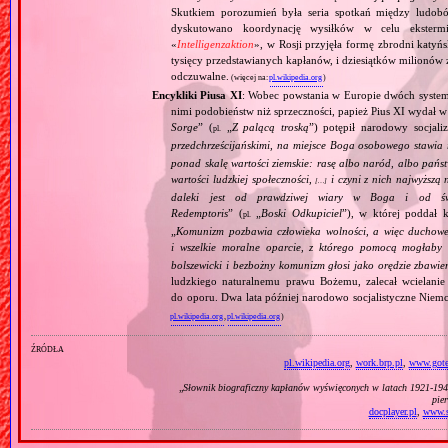
Skutkiem porozumień była seria spotkań między ludob
dyskutowano koordynację wysiłków w celu ekstermi
«
Intelligenzaktion
», w Rosji przyjęła formę zbrodni katyńs
tysięcy przedstawianych kapłanów, i dziesiątków milionów z
odczuwalne.
(więcej na:
pl.wikipedia.org
)
Encykliki Piusa XI
: Wobec powstania w Europie dwóch systemó
nimi podobieństw niż sprzeczności, papież Pius XI wydał 
Sorge
” (
„
Z palącą troską
”) potępił narodowy socjali
pl.
przedchrześcijańskimi, na miejsce Boga osobowego stawia 
ponad skalę wartości ziemskie: rasę albo naród, albo pańs
wartości ludzkiej społeczności,
i czyni z nich najwyższą 
[…]
daleki jest od prawdziwej wiary w Boga i od świ
Redemptoris
” (
„
Boski Odkupiciel
”), w której poddał k
pl.
„
Komunizm pozbawia człowieka wolności, a więc duchowej
i wszelkie moralne oparcie, z którego pomocą mogłaby 
bolszewicki i bezbożny komunizm głosi jako orędzie zbawie
ludzkiego naturalnemu prawu Bożemu, zalecał wcielanie 
do oporu. Dwa lata później narodowo socjalistyczne Niemc
pl.wikipedia.org
,
pl.wikipedia.org
)
źródła
pl.wikipedia.org
,
work.brp.pl
,
www.gote
„
Słownik biograficzny kapłanów wyświęconych w latach 1921‐1945
pie
docplayer.pl
,
www.sz