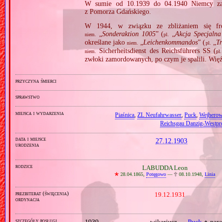
W sumie od 10.1939 do 04.1940 Niemcy za
z Pomorza Gdańskiego.
W 1944, w związku ze zbliżaniem się fron
„
Sonderaktion 1005
” (
„
Akcja Specjalna
niem.
pl.
określane jako
„
Leichenkommandos
” (
„
Tr
niem.
pl.
Sicherheitsdienst des Reichsführers SS (
niem.
pl.
zwłoki zamordowanych, po czym je spalili. Wię
przyczyna śmierci
sprawstwo
miejsca i wydarzenia
Piaśnica
,
ZL Neufahrwasser
,
Puck
,
Wejhero
Reichsgau Danzig‐Westpr
data i miejsce
27.12.1903
urodzenia
rodzice
LABUDDA Leon
🞲
28.04.1865,
Potęgowo
—
🕆
08.10.1948,
Linia
prezbiterat (święcenia)
19.12.1931
ordynacja
szczegóły posługi