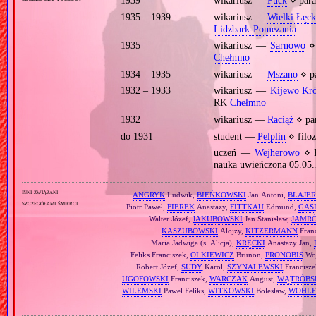
1939
wikariusz —
Puck
⋄ par
1935 – 1939
wikariusz —
Wielki Łęc
Lidzbark‐Pomezania
1935
wikariusz —
Sarnowo
⋄ 
Chełmno
1934 – 1935
wikariusz —
Mszano
⋄ p
1932 – 1933
wikariusz —
Kijewo Kró
RK
Chełmno
1932
wikariusz —
Raciąż
⋄ pa
do 1931
student —
Pelplin
⋄ filoz
uczeń —
Wejherowo
⋄ P
nauka uwieńczona 05.05.
inni związani
ANGRYK
Ludwik,
BIEŃKOWSKI
Jan Antoni,
BLAJER
szczegółami śmierci
Piotr Paweł,
FIEREK
Anastazy,
FITTKAU
Edmund,
GAS
Walter Józef,
JAKUBOWSKI
Jan Stanisław,
JAMR
KASZUBOWSKI
Alojzy,
KITZERMANN
Fran
Maria Jadwiga (s. Alicja),
KRĘCKI
Anastazy Jan,
Feliks Franciszek,
OLKIEWICZ
Brunon,
PRONOBIS
Woj
Robert Józef,
SUDY
Karol,
SZYNALEWSKI
Francisz
UGOFOWSKI
Franciszek,
WARCZAK
August,
WĄTRÓBS
WILEMSKI
Paweł Feliks,
WITKOWSKI
Bolesław,
WOHLF