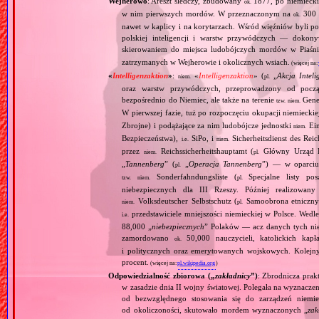
Wejherowo
: Areszt śledczy, zbudowany
1877, po niemiecki
ok.
w nim pierwszych mordów. W przeznaczonym na
300 
ok.
nawet w kaplicy i na korytarzach. Wśród więźniów byli p
polskiej inteligencji i warstw przywódczych — dokony
skierowaniem do miejsca ludobójczych mordów w Piaśn
zatrzymanych w Wejherowie i okolicznych wsiach.
(więcej na
«
Intelligenzaktion
»
:
«
Intelligenzaktion
» (
„
Akcja Inteli
niem.
pl.
oraz warstw przywódczych, przeprowadzony od począ
bezpośrednio do Niemiec, ale także na terenie
Gene
tzw.
niem.
W pierwszej fazie, tuż po rozpoczęciu okupacji niemiecki
Zbrojne) i podążające za nim ludobójcze jednostki
Ein
niem.
Bezpieczeństwa),
SiPo, i
Sicherheitsdienst des Reic
i.e.
niem.
przez
Reichssicherheitshauptamt (
Główny Urząd B
niem.
pl.
„
Tannenberg
” (
„
Operacja Tannenberg
”) — w oparciu 
pl.
Sonderfahndungsliste (
Specjalne listy po
tzw.
niem.
pl.
niebezpiecznych dla III Rzeszy. Później realizowan
Volksdeutscher Selbstschutz (
Samoobrona etniczny
niem.
pl.
przedstawiciele mniejszości niemieckiej w Polsce. Wed
i.e.
88,000 „
niebezpiecznych
” Polaków — acz danych tych nie 
zamordowano
50,000 nauczycieli, katolickich kapł
ok.
i politycznych oraz emerytowanych wojskowych. Kolejny
procent.
(więcej na:
pl.wikipedia.org
)
Odpowiedzialność zbiorowa („
zakładnicy
”)
: Zbrodnicza pra
w zasadzie dnia II wojny światowej. Polegała na wyznaczen
od bezwzględnego stosowania się do zarządzeń niemie
od okoliczoności, skutowało mordem wyznaczonych „
za