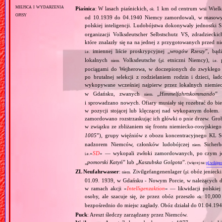
miejsca i wydarzenia
Piaśnica
: W lasach piaśnickich,
1 km od centrum wsi Wielk
ok.
opisy
od 10.1939 do 04.1940 Niemcy zamordowali, w masowyc
polskiej inteligencji. Ludobójstwa dokonywały jednostki S
organizacji Volksdeutscher Selbstschutz VS, zdradzieck
które znalazły się na na jednej z przygotowanych przed n
imiennej liście proskrypcyjnej „
wrogów Rzeszy
”, bąd
i.e.
lokalnych
Volksdeutsche (
etniczni Niemcy),
p
niem.
pl.
i.e.
pociągami do Wejherowa, w doczepionych do zwykłego 
po brutalnej selekcji z rodzielaniem rodzin i dzieci, 
wykopywane wcześniej najpierw przez lokalnych niemie
w Gdańsku, zwanych
„
Himmelfahrtskommando
” 
niem.
i sprowadzano nowych. Ofiary musiały się rozebrać do bi
w pozycji stojącej lub klęczącej nad wykopanym dołem. 
zamordowano rozstrzaskując ich główki o pnie drzew. Gr
w związku ze zbliżaniem się frontu niemiecko‐rosyjskieg
1005
”), grupy więźniów z obozu koncentracyjnego KL St
nadzorem Niemców, członków ludobójczej
Sicherhe
niem.
«
SD
» — wykopali zwłoki zamordowanych, po czym je s
i.e.
„
pomorski Katyń
” lub „
Kaszubska Golgota
”.
(więcej na:
pl.wikipe
ZL Neufahrwasser
:
Zivilgefangenenlager (
obóz jenieck
niem.
pl.
01.09. 1939, w Gdańsku ‐ Nowym Porcie, w należących do
w ramach akcji «
Intelligenzaktion
» — likwidacji polskie
osoby, ale szacuje się, że przez obóz przeszło
10,000 
ok.
bezpośrednio do miejsc zagłady. Obóz działał do 01.04.194
Puck
: Areszt śledczy zarządzany przez Niemców.