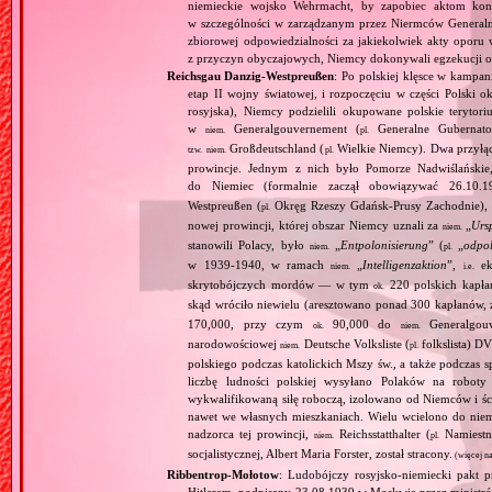
niemieckie wojsko Wehrmacht, by zapobiec aktom kont
w szczególności w zarządzanym przez Niermców Generalny
zbiorowej odpowiedzialności za jakiekolwiek akty oporu 
z przyczyn obyczajowych, Niemcy dokonywali egzekucji od
Reichsgau Danzig‐Westpreußen
: Po polskiej klęsce w kampan
etap II wojny światowej, i rozpoczęciu w części Polski ok
rosyjska), Niemcy podzielili okupowane polskie terytori
w
Generalgouvernement (
Generalne Gubernato
niem.
pl.
Großdeutschland (
Wielkie Niemcy). Dwa przyłącz
tzw.
niem.
pl.
prowincje. Jednym z nich było Pomorze Nadwiślańskie,
do Niemiec (formalnie zaczął obowiązywać 26.10.
Westpreußen (
Okręg Rzeszy Gdańsk‐Prusy Zachodnie), w
pl.
nowej prowincji, której obszar Niemcy uznali za
„
Urs
niem.
stanowili Polacy, było
„
Entpolonisierung
” (
„
odpol
niem.
pl.
w 1939‐1940, w ramach
„
Intelligenzaktion
”,
eks
niem.
i.e.
skrytobójczych mordów — w tym
220 polskich kapłan
ok.
skąd wróciło niewielu (aresztowano ponad 300 kapłanów,
170,000, przy czym
90,000 do
Generalgouv
ok.
niem.
narodowościowej
Deutsche Volksliste (
folkslista) D
niem.
pl.
polskiego podczas katolickich Mszy św., a także podczas s
liczbę ludności polskiej wysyłano Polaków na robot
wykwalifikowaną siłę roboczą, izolowano od Niemców i ści
nawet we własnych mieszkaniach. Wielu wcielono do niem
nadzorca tej prowincji,
Reichsstatthalter (
Namiestn
niem.
pl.
socjalistycznej, Albert Maria Forster, został stracony.
(więcej n
Ribbentrop‐Mołotow
: Ludobójczy rosyjsko‐niemiecki pakt 