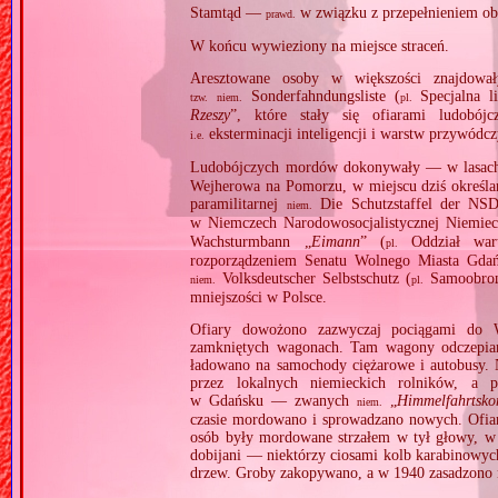
Stamtąd —
w związku z przepełnieniem o
prawd.
W końcu wywieziony na miejsce straceń.
Aresztowane osoby w większości znajdował
Sonderfahndungsliste (
Specjalna l
tzw.
niem.
pl.
Rzeszy
”, które stały się ofiarami ludobó
eksterminacji inteligencji i warstw przywódcz
i.e.
Ludobójczych mordów dokonywały — w lasach
Wejherowa na Pomorzu, w miejscu dziś określa
paramilitarnej
Die Schutzstaffel der NS
niem.
w Niemczech Narodowosocjalistycznej Niemie
Wachsturmbann „
Eimann
” (
Oddział wart
pl.
rozporządzeniem Senatu Wolnego Miasta Gdańs
Volksdeutscher Selbstschutz (
Samoobron
niem.
pl.
mniejszości w Polsce.
Ofiary dowożono zazwyczaj pociągami do 
zamkniętych wagonach. Tam wagony odczepiano i
ładowano na samochody ciężarowe i autobusy. 
przez lokalnych niemieckich rolników, a
w Gdańsku — zwanych
„
Himmelfahrtsk
niem.
czasie mordowano i sprowadzano nowych. Ofiary
osób były mordowane strzałem w tył głowy, w 
dobijani — niektórzy ciosami kolb karabinowych
drzew. Groby zakopywano, a w 1940 zasadzono 