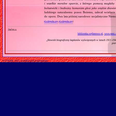
i wszelkie moralne oparcie, z którego pomocą mogłaby 
bolszewicki i bezbożny komunizm głosi jako orędzie zbawie
ludzkiego naturalnemu prawu Bożemu, zalecał wcielanie 
do oporu. Dwa lata później narodowo socjalistyczne Niemc
pl.wikipedia.org
,
pl.wikipedia.org
)
źródła
biblioteka.wejherowo.pl
,
www.geni.
„
Słownik biograficzny kapłanów wyświęconych w latach 1921‐1945
pie
© GTKRK, 2025, wszelkie prawa zastrzeżone