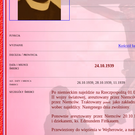
funkcja
wyznanie
Kościół ł
diecezja / prowincja
data i miejsce
24.10.1939
śmierci
alt. daty i miejsca
26.10.1939, 28.10.1939, 11.1939
śmierci
szczegóły śmierci
Po niemieckim najeździe na Rzeczpospolitą 01.0
II wojny światowej, aresztowany przez Niemców
przez Niemców. Traktowany
jako zakładn
prawd.
wobec najeźdźcy. Następnego dnia zwolniony.
Ponownie aresztowany przez Niemców 20.10.1
i dziekanem, ks. Edmundem Fittkauem.
Przewieziony do więzienia w Wejherowie, a nas