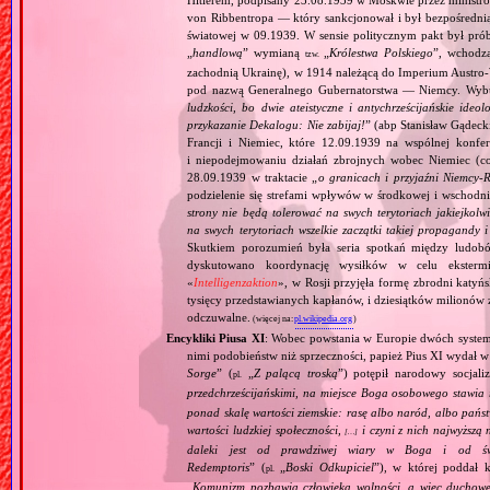
Hitlerem, podpisany 23.08.1939 w Moskwie przez minist
von Ribbentropa — który sankcjonował i był bezpośrednią
światowej w 09.1939. W sensie politycznym pakt był prób
„
handlową
” wymianą
„
Królestwa Polskiego
”, wchodzą
tzw.
zachodnią Ukrainę), w 1914 należącą do Imperium Austro‐W
pod nazwą Generalnego Gubernatorstwa — Niemcy. Wybuc
ludzkości, bo dwie ateistyczne i antychrześcijańskie id
przykazanie Dekalogu: Nie zabijaj!
” (abp Stanisław Gądeck
Francji i Niemiec, które 12.09.1939 na wspólnej konfe
i niepodejmowaniu działań zbrojnych wobec Niemiec (c
28.09.1939 w traktacie „
o granicach i przyjaźni Niemcy‐
podzielenie się strefami wpływów w środkowej i wschodni
strony nie będą tolerować na swych terytoriach jakiejkolwi
na swych terytoriach wszelkie zaczątki takiej propagandy
Skutkiem porozumień była seria spotkań między ludob
dyskutowano koordynację wysiłków w celu ekstermi
«
Intelligenzaktion
», w Rosji przyjęła formę zbrodni katyńs
tysięcy przedstawianych kapłanów, i dziesiątków milionów z
odczuwalne.
(więcej na:
pl.wikipedia.org
)
Encykliki Piusa XI
: Wobec powstania w Europie dwóch systemó
nimi podobieństw niż sprzeczności, papież Pius XI wydał 
Sorge
” (
„
Z palącą troską
”) potępił narodowy socjali
pl.
przedchrześcijańskimi, na miejsce Boga osobowego stawia 
ponad skalę wartości ziemskie: rasę albo naród, albo pańs
wartości ludzkiej społeczności,
i czyni z nich najwyższą 
[…]
daleki jest od prawdziwej wiary w Boga i od świ
Redemptoris
” (
„
Boski Odkupiciel
”), w której poddał k
pl.
„
Komunizm pozbawia człowieka wolności, a więc duchowej