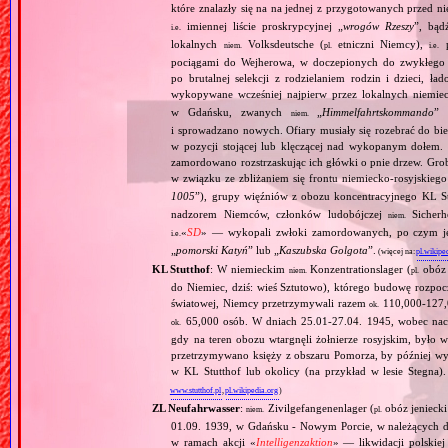
które znalazły się na na jednej z przygotowanych przed n
imiennej liście proskrypcyjnej „
wrogów Rzeszy
”, bąd
i.e.
lokalnych
Volksdeutsche (
etniczni Niemcy),
p
niem.
pl.
i.e.
pociągami do Wejherowa, w doczepionych do zwykłego 
po brutalnej selekcji z rodzielaniem rodzin i dzieci, 
wykopywane wcześniej najpierw przez lokalnych niemie
w Gdańsku, zwanych
„
Himmelfahrtskommando
” 
niem.
i sprowadzano nowych. Ofiary musiały się rozebrać do bi
w pozycji stojącej lub klęczącej nad wykopanym dołem. 
zamordowano rozstrzaskując ich główki o pnie drzew. Gr
w związku ze zbliżaniem się frontu niemiecko‐rosyjskieg
1005
”), grupy więźniów z obozu koncentracyjnego KL St
nadzorem Niemców, członków ludobójczej
Sicherhe
niem.
«
SD
» — wykopali zwłoki zamordowanych, po czym je s
i.e.
„
pomorski Katyń
” lub „
Kaszubska Golgota
”.
(więcej na:
pl.wikipe
KL Stutthof
: W niemieckim
Konzentrationslager (
obóz 
niem.
pl.
do Niemiec, dziś: wieś Sztutowo), którego budowę rozpoc
światowej, Niemcy przetrzymywali razem
110,000‐127,0
ok.
65,000 osób. W dniach 25.01‐27.04. 1945, wobec nacie
ok.
gdy na teren obozu wtargnęli żołnierze rosyjskim, był
przetrzymywano księży z obszaru Pomorza, by później wy
w KL Stutthof lub okolicy (na przykład w lesie Stegna)
www.stutthof.pl
,
pl.wikipedia.org
)
ZL Neufahrwasser
:
Zivilgefangenenlager (
obóz jenieck
niem.
pl.
01.09. 1939, w Gdańsku ‐ Nowym Porcie, w należących do
w ramach akcji «
Intelligenzaktion
» — likwidacji polskie