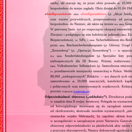
osoby, ale szacuje się, że przez obóz przeszło
10,000 
ok.
bezpośrednio do miejsc zagłady. Obóz działał do 01.04.194
«
Intelligenzaktion
»
:
«
Intelligenzaktion
» (
„
Akcja Inteli
niem.
pl.
oraz warstw przywódczych, przeprowadzony od począ
bezpośrednio do Niemiec, ale także na terenie
Gene
tzw.
niem.
W pierwszej fazie, tuż po rozpoczęciu okupacji niemiecki
Zbrojne) i podążające za nim ludobójcze jednostki
Ein
niem.
Bezpieczeństwa),
SiPo, i
Sicherheitsdienst des Reic
i.e.
niem.
przez
Reichssicherheitshauptamt (
Główny Urząd B
niem.
pl.
„
Tannenberg
” (
„
Operacja Tannenberg
”) — w oparciu 
pl.
Sonderfahndungsliste (
Specjalne listy po
tzw.
niem.
pl.
niebezpiecznych dla III Rzeszy. Później realizowan
Volksdeutscher Selbstschutz (
Samoobrona etniczny
niem.
pl.
przedstawiciele mniejszości niemieckiej w Polsce. Wed
i.e.
88,000 „
niebezpiecznych
” Polaków — acz danych tych nie 
zamordowano
50,000 nauczycieli, katolickich kapł
ok.
i politycznych oraz emerytowanych wojskowych. Kolejny
procent.
(więcej na:
pl.wikipedia.org
)
Odpowiedzialność zbiorowa („
zakładnicy
”)
: Zbrodnicza pra
w zasadzie dnia II wojny światowej. Polegała na wyznaczen
od bezwzględnego stosowania się do zarządzeń niemie
od okoliczoności, skutowało mordem wyznaczonych „
za
niemieckie wojsko Wehrmacht, by zapobiec aktom kont
w szczególności w zarządzanym przez Niermców Generalny
zbiorowej odpowiedzialności za jakiekolwiek akty oporu 
z przyczyn obyczajowych, Niemcy dokonywali egzekucji od