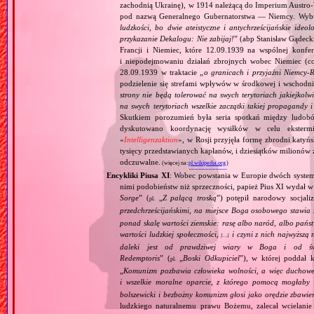
zachodnią Ukrainę), w 1914 należącą do Imperium Austro‐W
pod nazwą Generalnego Gubernatorstwa — Niemcy. Wybuc
ludzkości, bo dwie ateistyczne i antychrześcijańskie id
przykazanie Dekalogu: Nie zabijaj!
” (abp Stanisław Gądeck
Francji i Niemiec, które 12.09.1939 na wspólnej konfe
i niepodejmowaniu działań zbrojnych wobec Niemiec (c
28.09.1939 w traktacie „
o granicach i przyjaźni Niemcy‐
podzielenie się strefami wpływów w środkowej i wschodni
strony nie będą tolerować na swych terytoriach jakiejkolwi
na swych terytoriach wszelkie zaczątki takiej propagandy
Skutkiem porozumień była seria spotkań między ludob
dyskutowano koordynację wysiłków w celu ekstermi
«
Intelligenzaktion
», w Rosji przyjęła formę zbrodni katyńs
tysięcy przedstawianych kapłanów, i dziesiątków milionów z
odczuwalne.
(więcej na:
pl.wikipedia.org
)
Encykliki Piusa XI
: Wobec powstania w Europie dwóch systemó
nimi podobieństw niż sprzeczności, papież Pius XI wydał 
Sorge
” (
„
Z palącą troską
”) potępił narodowy socjali
pl.
przedchrześcijańskimi, na miejsce Boga osobowego stawia 
ponad skalę wartości ziemskie: rasę albo naród, albo pańs
wartości ludzkiej społeczności,
i czyni z nich najwyższą 
[…]
daleki jest od prawdziwej wiary w Boga i od świ
Redemptoris
” (
„
Boski Odkupiciel
”), w której poddał k
pl.
„
Komunizm pozbawia człowieka wolności, a więc duchowej
i wszelkie moralne oparcie, z którego pomocą mogłaby 
bolszewicki i bezbożny komunizm głosi jako orędzie zbawie
ludzkiego naturalnemu prawu Bożemu, zalecał wcielanie 