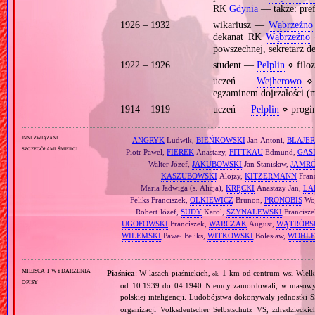
RK
Gdynia
— także: pref
1926 – 1932
wikariusz —
Wąbrzeźno
dekanat RK
Wąbrzeźno
—
powszechnej, sekretarz 
1922 – 1926
student —
Pelplin
⋄ filoz
uczeń —
Wejherowo
⋄ 
egzaminem dojrzałości (
1914 – 1919
uczeń —
Pelplin
⋄ progi
inni związani
ANGRYK
Ludwik,
BIEŃKOWSKI
Jan Antoni,
BLAJER
szczegółami śmierci
Piotr Paweł,
FIEREK
Anastazy,
FITTKAU
Edmund,
GAS
Walter Józef,
JAKUBOWSKI
Jan Stanisław,
JAMR
KASZUBOWSKI
Alojzy,
KITZERMANN
Fran
Maria Jadwiga (s. Alicja),
KRĘCKI
Anastazy Jan,
LA
Feliks Franciszek,
OLKIEWICZ
Brunon,
PRONOBIS
Woj
Robert Józef,
SUDY
Karol,
SZYNALEWSKI
Francisz
UGOFOWSKI
Franciszek,
WARCZAK
August,
WĄTRÓBS
WILEMSKI
Paweł Feliks,
WITKOWSKI
Bolesław,
WOHLF
miejsca i wydarzenia
Piaśnica
: W lasach piaśnickich,
1 km od centrum wsi Wielk
ok.
opisy
od 10.1939 do 04.1940 Niemcy zamordowali, w masowyc
polskiej inteligencji. Ludobójstwa dokonywały jednostki S
organizacji Volksdeutscher Selbstschutz VS, zdradzieck