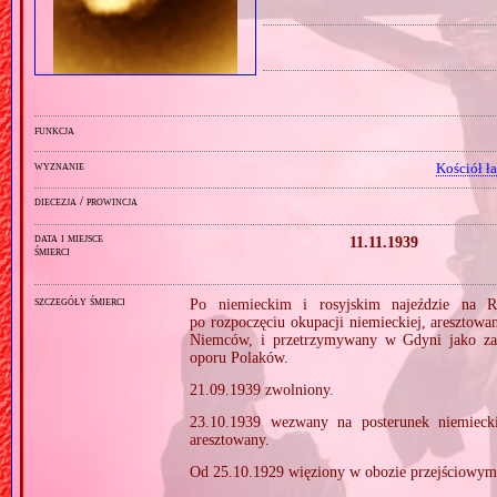
funkcja
wyznanie
Kościół ł
diecezja / prowincja
data i miejsce
11.11.1939
śmierci
szczegóły śmierci
Po niemieckim i rosyjskim najeździe na R
po rozpoczęciu okupacji niemieckiej, aresztow
Niemców, i przetrzymywany w Gdyni jako zak
oporu Polaków.
21.09.1939 zwolniony.
23.10.1939 wezwany na posterunek niemiec
aresztowany.
Od 25.10.1929 więziony w obozie przejściowy