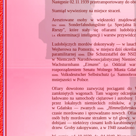
Następnie 02.11.1939 przetransportowany do ob
Stamtąd wywieziony na miejsce straceń.
Aresztowane osoby w większości znajdował
Sonderfahndungsliste (
Specjalna l
tzw.
niem.
pl.
Rzeszy
”, które stały się ofiarami ludobó
eksterminacji inteligencji i warstw przywódcz
i.e.
Ludobójczych mordów dokonywały — w lasach
Wejherowa na Pomorzu, w miejscu dziś określa
paramilitarnej
Die Schutzstaffel der NS
niem.
w Niemczech Narodowosocjalistycznej Niemie
Wachsturmbann „
Eimann
” (
Oddział wart
pl.
rozporządzeniem Senatu Wolnego Miasta Gdańs
Volksdeutscher Selbstschutz (
Samoobron
niem.
pl.
mniejszości w Polsce.
Ofiary dowożono zazwyczaj pociągami do 
zamkniętych wagonach. Tam wagony odczepiano i
ładowano na samochody ciężarowe i autobusy. 
przez lokalnych niemieckich rolników, a
w Gdańsku — zwanych
„
Himmelfahrtsk
niem.
czasie mordowano i sprowadzano nowych. Ofiary
osób były mordowane strzałem w tył głowy, w 
dobijani — niektórzy ciosami kolb karabinowych
drzew. Groby zakopywano, a w 1940 zasadzono 