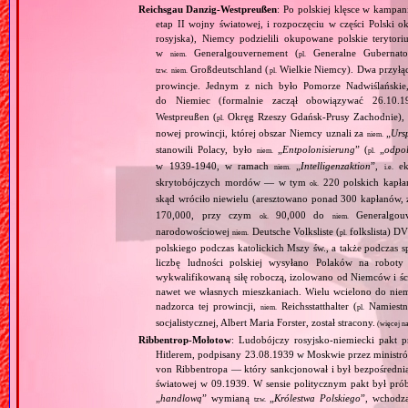
Reichsgau Danzig‐Westpreußen
: Po polskiej klęsce w kampan
etap II wojny światowej, i rozpoczęciu w części Polski ok
rosyjska), Niemcy podzielili okupowane polskie terytori
w
Generalgouvernement (
Generalne Gubernato
niem.
pl.
Großdeutschland (
Wielkie Niemcy). Dwa przyłącz
tzw.
niem.
pl.
prowincje. Jednym z nich było Pomorze Nadwiślańskie,
do Niemiec (formalnie zaczął obowiązywać 26.10.
Westpreußen (
Okręg Rzeszy Gdańsk‐Prusy Zachodnie), w
pl.
nowej prowincji, której obszar Niemcy uznali za
„
Urs
niem.
stanowili Polacy, było
„
Entpolonisierung
” (
„
odpol
niem.
pl.
w 1939‐1940, w ramach
„
Intelligenzaktion
”,
eks
niem.
i.e.
skrytobójczych mordów — w tym
220 polskich kapłan
ok.
skąd wróciło niewielu (aresztowano ponad 300 kapłanów,
170,000, przy czym
90,000 do
Generalgouv
ok.
niem.
narodowościowej
Deutsche Volksliste (
folkslista) D
niem.
pl.
polskiego podczas katolickich Mszy św., a także podczas s
liczbę ludności polskiej wysyłano Polaków na robot
wykwalifikowaną siłę roboczą, izolowano od Niemców i ści
nawet we własnych mieszkaniach. Wielu wcielono do niem
nadzorca tej prowincji,
Reichsstatthalter (
Namiestn
niem.
pl.
socjalistycznej, Albert Maria Forster, został stracony.
(więcej n
Ribbentrop‐Mołotow
: Ludobójczy rosyjsko‐niemiecki pakt 
Hitlerem, podpisany 23.08.1939 w Moskwie przez minist
von Ribbentropa — który sankcjonował i był bezpośrednią
światowej w 09.1939. W sensie politycznym pakt był prób
„
handlową
” wymianą
„
Królestwa Polskiego
”, wchodzą
tzw.