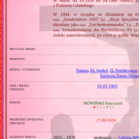
W sumie od 10.1939 do 04.1940 Niemcy za
z Pomorza Gdańskiego.
W 1944, w związku ze zbliżaniem się fron
„
Sonderaktion 1005
” (
„
Akcja Specjalna
niem.
pl.
określane jako
„
Leichenkommandos
” (
„
Tr
niem.
pl.
Sicherheitsdienst des Reichsführers SS (
niem.
pl.
zwłoki zamordowanych, po czym je spalili. Wię
przyczyna śmierci
sprawstwo
miejsca i wydarzenia
Piaśnica
,
KL Stutthof
,
ZL Neufahrwasser
Reichsgau Danzig‐Westpr
data i miejsce
03.03.1903
urodzenia
rodzice
MÓWIŃSKI Franciszek
🞲
?, ? —
🕆
?, ?
prezbiterat (święcenia)
27.06.1926
ordynacja
szczegóły posługi
1933 – 1939
proboszcz —
Gdynia‐Wi