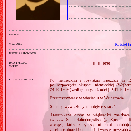
funkcja
wyznanie
Kościół ł
diecezja / prowincja
data i miejsce
11.11.1939
śmierci
szczegóły śmierci
Po niemieckim i rosyjskim najeździe na R
po rozpoczęciu okupacji niemieckiej (Wejhe
24.10.1939 (według innych źródeł już 11.10.193
Przetrzymywany w więzieniu w Wejherowie.
Stamtąd wywieziony na miejsce straceń.
Aresztowane osoby w większości znajdował
Sonderfahndungsliste (
Specjalna l
tzw.
niem.
pl.
Rzeszy
”, które stały się ofiarami ludobó
eksterminacji inteligencji i warstw przywódcz
i.e.