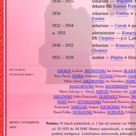
1934 – 1935
wikariusz —
Więcbork
⋄
dekanat RK
Kamień Pomo
1934
wikariusz —
Fordon
⋄ p
Fordon
1932 – 1934
wikariusz —
Czersk
⋄ pa
1932
administrator —
Konarz
ok.
RK
Chojnice
— p.o. („
ad
1930 – 1932
wikariusz —
Konarzyny
Chojnice
1925 – 1929
student —
Pelplin
⋄ filoz
inni związani
ANGRYK
Ludwik,
BIEŃKOWSKI
Jan Antoni,
BLAJER
szczegółami śmierci
Piotr Paweł,
FIEREK
Anastazy,
FITTKAU
Edmund,
GAS
Walter Józef,
JAKUBOWSKI
Jan Stanisław,
JAMR
KASZUBOWSKI
Alojzy,
KITZERMANN
Fran
Maria Jadwiga (s. Alicja),
KRĘCKI
Anastazy Jan,
LA
NIKLEWSKI
Feliks Franciszek,
OLKIEWICZ
Brunon,
PR
SUDY
Karol,
SZYNALEWSKI
Franciszek Ksawery Ale
Franciszek,
WARCZAK
August,
WĄTRÓBSKI
Wojciech,
Paweł Feliks,
WITKOWSKI
Bolesław,
WOHLFEIL
Edmund
miejsca i wydarzenia
Piaśnica
: W lasach piaśnickich,
1 km od centrum wsi Wielk
ok.
opisy
od 10.1939 do 04.1940 Niemcy zamordowali, w masowyc
polskiej inteligencji. Ludobójstwa dokonywały jednostki S