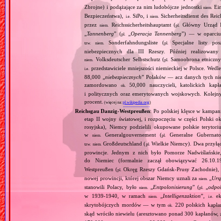
Zbrojne) i podążające za nim ludobójcze jednostki
Ein
niem.
Bezpieczeństwa),
SiPo, i
Sicherheitsdienst des Reic
i.e.
niem.
przez
Reichssicherheitshauptamt (
Główny Urząd B
niem.
pl.
„
Tannenberg
” (
„
Operacja Tannenberg
”) — w oparciu 
pl.
Sonderfahndungsliste (
Specjalne listy po
tzw.
niem.
pl.
niebezpiecznych dla III Rzeszy. Później realizowan
Volksdeutscher Selbstschutz (
Samoobrona etniczny
niem.
pl.
przedstawiciele mniejszości niemieckiej w Polsce. Wed
i.e.
88,000 „
niebezpiecznych
” Polaków — acz danych tych nie 
zamordowano
50,000 nauczycieli, katolickich kapł
ok.
i politycznych oraz emerytowanych wojskowych. Kolejny
procent.
(więcej na:
pl.wikipedia.org
)
Reichsgau Danzig‐Westpreußen
: Po polskiej klęsce w kampan
etap II wojny światowej, i rozpoczęciu w części Polski ok
rosyjska), Niemcy podzielili okupowane polskie terytori
w
Generalgouvernement (
Generalne Gubernato
niem.
pl.
Großdeutschland (
Wielkie Niemcy). Dwa przyłącz
tzw.
niem.
pl.
prowincje. Jednym z nich było Pomorze Nadwiślańskie,
do Niemiec (formalnie zaczął obowiązywać 26.10.
Westpreußen (
Okręg Rzeszy Gdańsk‐Prusy Zachodnie), w
pl.
nowej prowincji, której obszar Niemcy uznali za
„
Urs
niem.
stanowili Polacy, było
„
Entpolonisierung
” (
„
odpol
niem.
pl.
w 1939‐1940, w ramach
„
Intelligenzaktion
”,
eks
niem.
i.e.
skrytobójczych mordów — w tym
220 polskich kapłan
ok.
skąd wróciło niewielu (aresztowano ponad 300 kapłanów,