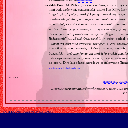
Encykliki Piusa XI
: Wobec powstania w Europie dwóch systemó
nimi podobieństw niż sprzeczności, papież Pius XI wydał 
Sorge
” (
„
Z palącą troską
”) potępił narodowy socjali
pl.
przedchrześcijańskimi, na miejsce Boga osobowego stawia 
ponad skalę wartości ziemskie: rasę albo naród, albo pańs
wartości ludzkiej społeczności,
i czyni z nich najwyższą 
[…]
daleki jest od prawdziwej wiary w Boga i od świ
Redemptoris
” (
„
Boski Odkupiciel
”), w której poddał k
pl.
„
Komunizm pozbawia człowieka wolności, a więc duchowej
i wszelkie moralne oparcie, z którego pomocą mogłaby 
bolszewicki i bezbożny komunizm głosi jako orędzie zbawie
ludzkiego naturalnemu prawu Bożemu, zalecał wcielanie 
do oporu. Dwa lata później narodowo socjalistyczne Niemc
pl.wikipedia.org
,
pl.wikipedia.org
)
źródła
piasnica.info
,
www.gen
„
Słownik biograficzny kapłanów wyświęconych w latach 1921‐1945
pie
© GTKRK, 2025, wszelkie prawa zastrzeżone