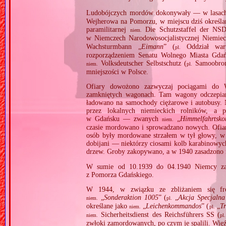
Ludobójczych mordów dokonywały — w lasach
Wejherowa na Pomorzu, w miejscu dziś określa
paramilitarnej
Die Schutzstaffel der NS
niem.
w Niemczech Narodowosocjalistycznej Niemie
Wachsturmbann „
Eimann
” (
Oddział wart
pl.
rozporządzeniem Senatu Wolnego Miasta Gdańs
Volksdeutscher Selbstschutz (
Samoobron
niem.
pl.
mniejszości w Polsce.
Ofiary dowożono zazwyczaj pociągami do 
zamkniętych wagonach. Tam wagony odczepiano i
ładowano na samochody ciężarowe i autobusy. 
przez lokalnych niemieckich rolników, a
w Gdańsku — zwanych
„
Himmelfahrtsk
niem.
czasie mordowano i sprowadzano nowych. Ofiary
osób były mordowane strzałem w tył głowy, w 
dobijani — niektórzy ciosami kolb karabinowych
drzew. Groby zakopywano, a w 1940 zasadzono 
W sumie od 10.1939 do 04.1940 Niemcy za
z Pomorza Gdańskiego.
W 1944, w związku ze zbliżaniem się fron
„
Sonderaktion 1005
” (
„
Akcja Specjalna
niem.
pl.
określane jako
„
Leichenkommandos
” (
„
Tr
niem.
pl.
Sicherheitsdienst des Reichsführers SS (
niem.
pl.
zwłoki zamordowanych, po czym je spalili. Wię