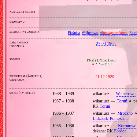
przyczyna śmierci
sprawstwo
miejsca i wydarzenia
Piaśnica
,
Wejherowo
,
«
Intelligenzaktion
»
,
Reic
data i miejsce
27.03.1905
urodzenia
rodzice
PRZYBYSZ Leon
🞲
?, ? —
🕆
?, ?
prezbiterat (święcenia)
21.12.1929
ordynacja
szczegóły posługi
1938 – 1939
wikariusz —
Wejherowo
1937 – 1938
wikariusz —
Toruń
⋄ pa
RK
Toruń
1936 – 1937
wikariusz —
Mroczno
⋄
Lidzbark‐Pomezania
1935 – 1936
wikariusz —
Koronowo
dekanat RK
Fordon