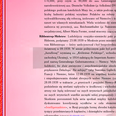
170,000, przy czym
90,000 do
Generalgouv
ok.
niem.
narodowościowej
Deutsche Volksliste (
folkslista) D
niem.
pl.
polskiego podczas katolickich Mszy św., a także podczas s
liczbę ludności polskiej wysyłano Polaków na robot
wykwalifikowaną siłę roboczą, izolowano od Niemców i ści
nawet we własnych mieszkaniach. Wielu wcielono do niem
nadzorca tej prowincji,
Reichsstatthalter (
Namiestn
niem.
pl.
socjalistycznej, Albert Maria Forster, został stracony.
(więcej n
Ribbentrop‐Mołotow
: Ludobójczy rosyjsko‐niemiecki pakt 
Hitlerem, podpisany 23.08.1939 w Moskwie przez minist
von Ribbentropa — który sankcjonował i był bezpośrednią
światowej w 09.1939. W sensie politycznym pakt był prób
„
handlową
” wymianą
„
Królestwa Polskiego
”, wchodzą
tzw.
zachodnią Ukrainę), w 1914 należącą do Imperium Austro‐W
pod nazwą Generalnego Gubernatorstwa — Niemcy. Wybuc
ludzkości, bo dwie ateistyczne i antychrześcijańskie id
przykazanie Dekalogu: Nie zabijaj!
” (abp Stanisław Gądeck
Francji i Niemiec, które 12.09.1939 na wspólnej konfe
i niepodejmowaniu działań zbrojnych wobec Niemiec (c
28.09.1939 w traktacie „
o granicach i przyjaźni Niemcy‐
podzielenie się strefami wpływów w środkowej i wschodni
strony nie będą tolerować na swych terytoriach jakiejkolwi
na swych terytoriach wszelkie zaczątki takiej propagandy
Skutkiem porozumień była seria spotkań między ludob
dyskutowano koordynację wysiłków w celu ekstermi
«
Intelligenzaktion
», w Rosji przyjęła formę zbrodni katyńs
tysięcy przedstawianych kapłanów, i dziesiątków milionów z
odczuwalne.
(więcej na:
pl.wikipedia.org
)