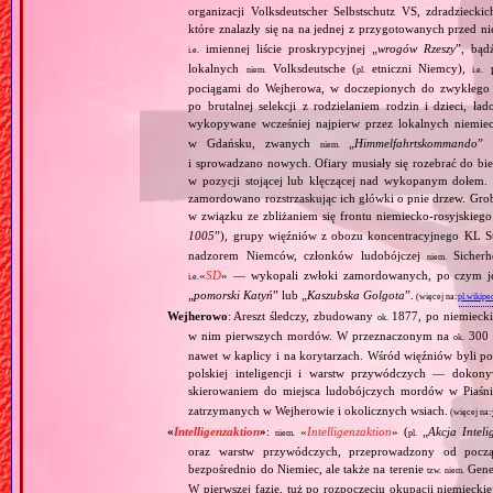
organizacji Volksdeutscher Selbstschutz VS, zdradzieck
które znalazły się na na jednej z przygotowanych przed n
imiennej liście proskrypcyjnej „
wrogów Rzeszy
”, bąd
i.e.
lokalnych
Volksdeutsche (
etniczni Niemcy),
p
niem.
pl.
i.e.
pociągami do Wejherowa, w doczepionych do zwykłego 
po brutalnej selekcji z rodzielaniem rodzin i dzieci, 
wykopywane wcześniej najpierw przez lokalnych niemie
w Gdańsku, zwanych
„
Himmelfahrtskommando
” 
niem.
i sprowadzano nowych. Ofiary musiały się rozebrać do bi
w pozycji stojącej lub klęczącej nad wykopanym dołem. 
zamordowano rozstrzaskując ich główki o pnie drzew. Gr
w związku ze zbliżaniem się frontu niemiecko‐rosyjskieg
1005
”), grupy więźniów z obozu koncentracyjnego KL St
nadzorem Niemców, członków ludobójczej
Sicherhe
niem.
«
SD
» — wykopali zwłoki zamordowanych, po czym je s
i.e.
„
pomorski Katyń
” lub „
Kaszubska Golgota
”.
(więcej na:
pl.wikipe
Wejherowo
: Areszt śledczy, zbudowany
1877, po niemiecki
ok.
w nim pierwszych mordów. W przeznaczonym na
300 
ok.
nawet w kaplicy i na korytarzach. Wśród więźniów byli p
polskiej inteligencji i warstw przywódczych — dokony
skierowaniem do miejsca ludobójczych mordów w Piaśn
zatrzymanych w Wejherowie i okolicznych wsiach.
(więcej na
«
Intelligenzaktion
»
:
«
Intelligenzaktion
» (
„
Akcja Inteli
niem.
pl.
oraz warstw przywódczych, przeprowadzony od począ
bezpośrednio do Niemiec, ale także na terenie
Gene
tzw.
niem.
W pierwszej fazie, tuż po rozpoczęciu okupacji niemiecki