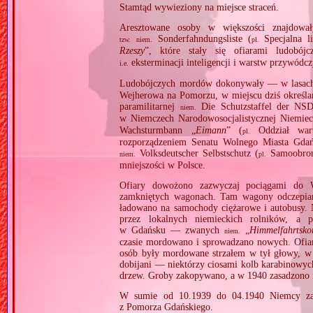
Stamtąd wywieziony na miejsce straceń.
Aresztowane osoby w większości znajdował
Sonderfahndungsliste (
Specjalna l
tzw.
niem.
pl.
Rzeszy
”, które stały się ofiarami ludobó
eksterminacji inteligencji i warstw przywódcz
i.e.
Ludobójczych mordów dokonywały — w lasach
Wejherowa na Pomorzu, w miejscu dziś określa
paramilitarnej
Die Schutzstaffel der NS
niem.
w Niemczech Narodowosocjalistycznej Niemie
Wachsturmbann „
Eimann
” (
Oddział wart
pl.
rozporządzeniem Senatu Wolnego Miasta Gdańs
Volksdeutscher Selbstschutz (
Samoobron
niem.
pl.
mniejszości w Polsce.
Ofiary dowożono zazwyczaj pociągami do 
zamkniętych wagonach. Tam wagony odczepiano i
ładowano na samochody ciężarowe i autobusy. 
przez lokalnych niemieckich rolników, a
w Gdańsku — zwanych
„
Himmelfahrtsk
niem.
czasie mordowano i sprowadzano nowych. Ofiary
osób były mordowane strzałem w tył głowy, w 
dobijani — niektórzy ciosami kolb karabinowych
drzew. Groby zakopywano, a w 1940 zasadzono 
W sumie od 10.1939 do 04.1940 Niemcy za
z Pomorza Gdańskiego.