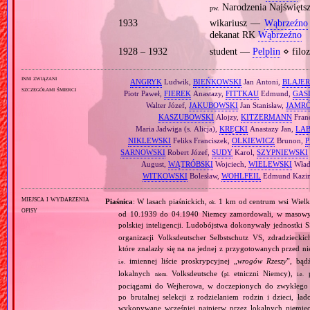
Narodzenia Najświęts
pw.
1933
wikariusz —
Wąbrzeźno
dekanat RK
Wąbrzeźno
1928 – 1932
student —
Pelplin
⋄ filoz
inni związani
ANGRYK
Ludwik,
BIEŃKOWSKI
Jan Antoni,
BLAJER
szczegółami śmierci
Piotr Paweł,
FIEREK
Anastazy,
FITTKAU
Edmund,
GAS
Walter Józef,
JAKUBOWSKI
Jan Stanisław,
JAMR
KASZUBOWSKI
Alojzy,
KITZERMANN
Fran
Maria Jadwiga (s. Alicja),
KRĘCKI
Anastazy Jan,
LA
NIKLEWSKI
Feliks Franciszek,
OLKIEWICZ
Brunon,
P
SARNOWSKI
Robert Józef,
SUDY
Karol,
SZYPNIEWSKI
August,
WĄTRÓBSKI
Wojciech,
WIELEWSKI
Wład
WITKOWSKI
Bolesław,
WOHLFEIL
Edmund Kazim
miejsca i wydarzenia
Piaśnica
: W lasach piaśnickich,
1 km od centrum wsi Wielk
ok.
opisy
od 10.1939 do 04.1940 Niemcy zamordowali, w masowyc
polskiej inteligencji. Ludobójstwa dokonywały jednostki S
organizacji Volksdeutscher Selbstschutz VS, zdradzieck
które znalazły się na na jednej z przygotowanych przed n
imiennej liście proskrypcyjnej „
wrogów Rzeszy
”, bąd
i.e.
lokalnych
Volksdeutsche (
etniczni Niemcy),
p
niem.
pl.
i.e.
pociągami do Wejherowa, w doczepionych do zwykłego 
po brutalnej selekcji z rodzielaniem rodzin i dzieci, 
wykopywane wcześniej najpierw przez lokalnych niemie