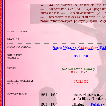
W 1944, w związku ze zbliżaniem się fron
„
Sonderaktion 1005
” (
„
Akcja Specjalna
niem.
pl.
określane jako
„
Leichenkommandos
” (
„
Tr
niem.
pl.
Sicherheitsdienst des Reichsführers SS (
niem.
pl.
zwłoki zamordowanych, po czym je spalili. Wię
przyczyna śmierci
sprawstwo
miejsca i wydarzenia
Piaśnica
,
Wejherowo
,
«
Intelligenzaktion
»
,
Reic
data i miejsce
08.11.1909
urodzenia
rodzice
SZYNALEWSKI Ksawery
🞲
?, ? —
🕆
?, ?
prezbiterat (święcenia)
17.12.1932
ordynacja
szczegóły posługi
1934 – 1939
kuratus/rektor/ekspozyt
parafia RK
Narodzenia
pw.
1933 – 1934
wikariusz —
Kuźnica
⋄ 