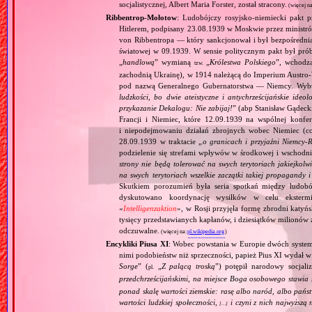
socjalistycznej, Albert Maria Forster, został stracony.
(więcej n
Ribbentrop‐Mołotow
: Ludobójczy rosyjsko‐niemiecki pakt 
Hitlerem, podpisany 23.08.1939 w Moskwie przez minist
von Ribbentropa — który sankcjonował i był bezpośrednią
światowej w 09.1939. W sensie politycznym pakt był prób
„
handlową
” wymianą
„
Królestwa Polskiego
”, wchodzą
tzw.
zachodnią Ukrainę), w 1914 należącą do Imperium Austro‐W
pod nazwą Generalnego Gubernatorstwa — Niemcy. Wybuc
ludzkości, bo dwie ateistyczne i antychrześcijańskie id
przykazanie Dekalogu: Nie zabijaj!
” (abp Stanisław Gądeck
Francji i Niemiec, które 12.09.1939 na wspólnej konfe
i niepodejmowaniu działań zbrojnych wobec Niemiec (c
28.09.1939 w traktacie „
o granicach i przyjaźni Niemcy‐
podzielenie się strefami wpływów w środkowej i wschodni
strony nie będą tolerować na swych terytoriach jakiejkolwi
na swych terytoriach wszelkie zaczątki takiej propagandy
Skutkiem porozumień była seria spotkań między ludob
dyskutowano koordynację wysiłków w celu ekstermi
«
Intelligenzaktion
», w Rosji przyjęła formę zbrodni katyńs
tysięcy przedstawianych kapłanów, i dziesiątków milionów z
odczuwalne.
(więcej na:
pl.wikipedia.org
)
Encykliki Piusa XI
: Wobec powstania w Europie dwóch systemó
nimi podobieństw niż sprzeczności, papież Pius XI wydał 
Sorge
” (
„
Z palącą troską
”) potępił narodowy socjali
pl.
przedchrześcijańskimi, na miejsce Boga osobowego stawia 
ponad skalę wartości ziemskie: rasę albo naród, albo pańs
wartości ludzkiej społeczności,
i czyni z nich najwyższą 
[…]