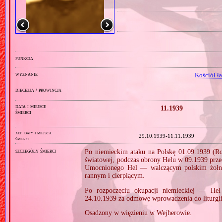
funkcja
wyznanie
Kościół ł
diecezja / prowincja
data i miejsce
11.1939
śmierci
alt. daty i miejsca
29.10.1939‑11.11.1939
śmierci
szczegóły śmierci
Po niemieckim ataku na Polskę 01.09.1939 (Ros
światowej, podczas obrony Helu w 09.1939 prze
Umocnionego Hel — walczącym polskim żołnie
rannym i cierpiącym.
Po rozpoczęciu okupacji niemieckiej — He
24.10.1939 za odmowę wprowadzenia do liturgii
Osadzony w więzieniu w Wejherowie.