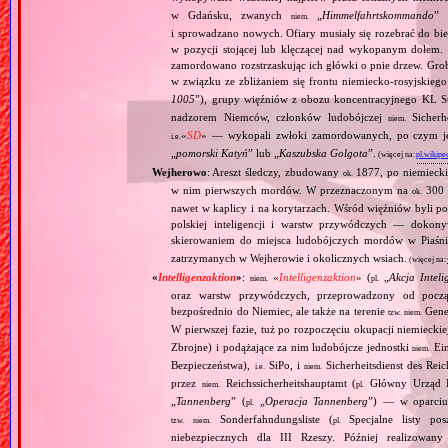
w Gdańsku, zwanych
„
Himmelfahrtskommando
” 
niem.
i sprowadzano nowych. Ofiary musiały się rozebrać do bi
w pozycji stojącej lub klęczącej nad wykopanym dołem. 
zamordowano rozstrzaskując ich główki o pnie drzew. Gr
w związku ze zbliżaniem się frontu niemiecko‐rosyjskieg
1005
”), grupy więźniów z obozu koncentracyjnego KL St
nadzorem Niemców, członków ludobójczej
Sicherhe
niem.
«
SD
» — wykopali zwłoki zamordowanych, po czym je s
i.e.
„
pomorski Katyń
” lub „
Kaszubska Golgota
”.
(więcej na:
pl.wikipe
Wejherowo
: Areszt śledczy, zbudowany
1877, po niemiecki
ok.
w nim pierwszych mordów. W przeznaczonym na
300 
ok.
nawet w kaplicy i na korytarzach. Wśród więźniów byli p
polskiej inteligencji i warstw przywódczych — dokony
skierowaniem do miejsca ludobójczych mordów w Piaśn
zatrzymanych w Wejherowie i okolicznych wsiach.
(więcej na
«
Intelligenzaktion
»
:
«
Intelligenzaktion
» (
„
Akcja Inteli
niem.
pl.
oraz warstw przywódczych, przeprowadzony od począ
bezpośrednio do Niemiec, ale także na terenie
Gene
tzw.
niem.
W pierwszej fazie, tuż po rozpoczęciu okupacji niemiecki
Zbrojne) i podążające za nim ludobójcze jednostki
Ein
niem.
Bezpieczeństwa),
SiPo, i
Sicherheitsdienst des Reic
i.e.
niem.
przez
Reichssicherheitshauptamt (
Główny Urząd B
niem.
pl.
„
Tannenberg
” (
„
Operacja Tannenberg
”) — w oparciu 
pl.
Sonderfahndungsliste (
Specjalne listy po
tzw.
niem.
pl.
niebezpiecznych dla III Rzeszy. Później realizowan