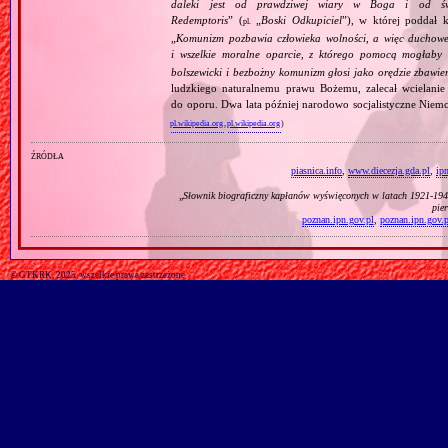
daleki jest od prawdziwej wiary w Boga i od świ
Redemptoris
” (
„
Boski Odkupiciel
”), w której poddał k
pl.
„
Komunizm pozbawia człowieka wolności, a więc duchowej
i wszelkie moralne oparcie, z którego pomocą mogłaby 
bolszewicki i bezbożny komunizm głosi jako orędzie zbawie
ludzkiego naturalnemu prawu Bożemu, zalecał wcielanie 
do oporu. Dwa lata później narodowo socjalistyczne Niemc
pl.wikipedia.org
,
pl.wikipedia.org
)
źródła
piasnica.info
,
www.diecezja.gda.pl
,
ip
„
Słownik biograficzny kapłanów wyświęconych w latach 1921‐1945
pie
poznan.ipn.gov.pl
,
poznan.ipn.gov.p
© GTKRK, 2025, wszelkie prawa zastrzeżone