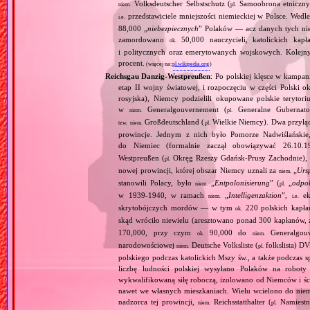
Volksdeutscher Selbstschutz (
Samoobrona etniczny
niem.
pl.
przedstawiciele mniejszości niemieckiej w Polsce. Wed
i.e.
88,000 „
niebezpiecznych
” Polaków — acz danych tych nie 
zamordowano
50,000 nauczycieli, katolickich kapł
ok.
i politycznych oraz emerytowanych wojskowych. Kolejny
procent.
(więcej na:
pl.wikipedia.org
)
Reichsgau Danzig‐Westpreußen
: Po polskiej klęsce w kampan
etap II wojny światowej, i rozpoczęciu w części Polski ok
rosyjska), Niemcy podzielili okupowane polskie terytori
w
Generalgouvernement (
Generalne Gubernato
niem.
pl.
Großdeutschland (
Wielkie Niemcy). Dwa przyłącz
tzw.
niem.
pl.
prowincje. Jednym z nich było Pomorze Nadwiślańskie,
do Niemiec (formalnie zaczął obowiązywać 26.10.
Westpreußen (
Okręg Rzeszy Gdańsk‐Prusy Zachodnie), w
pl.
nowej prowincji, której obszar Niemcy uznali za
„
Urs
niem.
stanowili Polacy, było
„
Entpolonisierung
” (
„
odpol
niem.
pl.
w 1939‐1940, w ramach
„
Intelligenzaktion
”,
eks
niem.
i.e.
skrytobójczych mordów — w tym
220 polskich kapłan
ok.
skąd wróciło niewielu (aresztowano ponad 300 kapłanów,
170,000, przy czym
90,000 do
Generalgouv
ok.
niem.
narodowościowej
Deutsche Volksliste (
folkslista) D
niem.
pl.
polskiego podczas katolickich Mszy św., a także podczas s
liczbę ludności polskiej wysyłano Polaków na robot
wykwalifikowaną siłę roboczą, izolowano od Niemców i ści
nawet we własnych mieszkaniach. Wielu wcielono do niem
nadzorca tej prowincji,
Reichsstatthalter (
Namiestn
niem.
pl.