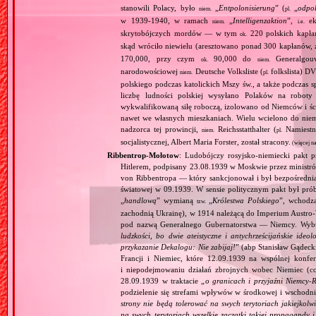
stanowili Polacy, było
„
Entpolonisierung
” (
„
odpol
niem.
pl.
w 1939‐1940, w ramach
„
Intelligenzaktion
”,
eks
niem.
i.e.
skrytobójczych mordów — w tym
220 polskich kapłan
ok.
skąd wróciło niewielu (aresztowano ponad 300 kapłanów,
170,000, przy czym
90,000 do
Generalgouv
ok.
niem.
narodowościowej
Deutsche Volksliste (
folkslista) D
niem.
pl.
polskiego podczas katolickich Mszy św., a także podczas s
liczbę ludności polskiej wysyłano Polaków na robot
wykwalifikowaną siłę roboczą, izolowano od Niemców i ści
nawet we własnych mieszkaniach. Wielu wcielono do niem
nadzorca tej prowincji,
Reichsstatthalter (
Namiestn
niem.
pl.
socjalistycznej, Albert Maria Forster, został stracony.
(więcej n
Ribbentrop‐Mołotow
: Ludobójczy rosyjsko‐niemiecki pakt 
Hitlerem, podpisany 23.08.1939 w Moskwie przez minist
von Ribbentropa — który sankcjonował i był bezpośrednią
światowej w 09.1939. W sensie politycznym pakt był prób
„
handlową
” wymianą
„
Królestwa Polskiego
”, wchodzą
tzw.
zachodnią Ukrainę), w 1914 należącą do Imperium Austro‐W
pod nazwą Generalnego Gubernatorstwa — Niemcy. Wybuc
ludzkości, bo dwie ateistyczne i antychrześcijańskie id
przykazanie Dekalogu: Nie zabijaj!
” (abp Stanisław Gądeck
Francji i Niemiec, które 12.09.1939 na wspólnej konfe
i niepodejmowaniu działań zbrojnych wobec Niemiec (c
28.09.1939 w traktacie „
o granicach i przyjaźni Niemcy‐
podzielenie się strefami wpływów w środkowej i wschodni
strony nie będą tolerować na swych terytoriach jakiejkolwi
na swych terytoriach wszelkie zaczątki takiej propagandy