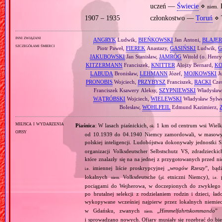
uczeń —
Świecie
⋄
K
niem.
1907 – 1935
członkostwo —
Toruń
⋄ 
inni związani
ANGRYK
Ludwik,
BIEŃKOWSKI
Jan Antoni,
BLAJER
szczegółami śmierci
Piotr Paweł,
FIEREK
Anastazy,
GASIŃSKI
Ludwik,
G
JAKUBOWSKI
Jan Stanisław,
JAMRÓG
Witold (o. Henr
KITZERMANN
Franciszek,
KNITTER
Alojzy Bernard,
KO
LABUDA
Bronisław,
LEHMANN
Józef,
MOJKOWSKI
Ju
PRONOBIS
Wojciech,
PRZYBYSZ
Franciszek,
RACKI
Cze
Franciszek Ksawery Aleksy,
SZYPNIEWSKI
Władysław
WĄTRÓBSKI
Wojciech,
WIELEWSKI
Władysław Sylwe
Bolesław,
WOHLFEIL
Edmund Kazimierz,
miejsca i wydarzenia
Piaśnica
: W lasach piaśnickich,
1 km od centrum wsi Wielk
ok.
opisy
od 10.1939 do 04.1940 Niemcy zamordowali, w masowyc
polskiej inteligencji. Ludobójstwa dokonywały jednostki S
organizacji Volksdeutscher Selbstschutz VS, zdradzieck
które znalazły się na na jednej z przygotowanych przed n
imiennej liście proskrypcyjnej „
wrogów Rzeszy
”, bąd
i.e.
lokalnych
Volksdeutsche (
etniczni Niemcy),
p
niem.
pl.
i.e.
pociągami do Wejherowa, w doczepionych do zwykłego 
po brutalnej selekcji z rodzielaniem rodzin i dzieci, 
wykopywane wcześniej najpierw przez lokalnych niemie
w Gdańsku, zwanych
„
Himmelfahrtskommando
” 
niem.
i sprowadzano nowych. Ofiary musiały się rozebrać do bi