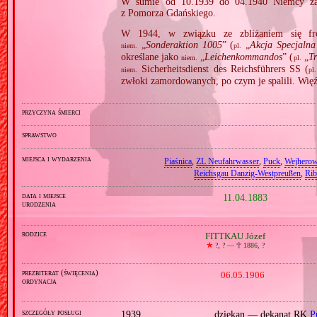
W sumie od 10.1939 do 04.1940 Niemcy za
z Pomorza Gdańskiego.
W 1944, w związku ze zbliżaniem się fron
„
Sonderaktion 1005
” (
„
Akcja Specjalna
niem.
pl.
określane jako
„
Leichenkommandos
” (
„
Tr
niem.
pl.
Sicherheitsdienst des Reichsführers SS (
niem.
pl.
zwłoki zamordowanych, po czym je spalili. Wię
przyczyna śmierci
sprawstwo
miejsca i wydarzenia
Piaśnica
,
ZL Neufahrwasser
,
Puck
,
Wejhero
Reichsgau Danzig‐Westpreußen
,
Rib
data i miejsce
11.04.1883
urodzenia
rodzice
FITTKAU Józef
🞲
?, ? —
🕆
1886, ?
prezbiterat (święcenia)
06.05.1906
ordynacja
szczegóły posługi
1939
dziekan — dekanat RK
P