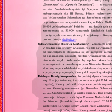
niem.
pl.
„
Tannenberg
” (
„
Operacja Tannenberg
”) — w oparciu 
pl.
Sonderfahndungsliste (
Specjalne listy po
tzw.
niem.
pl.
niebezpiecznych dla III Rzeszy. Później realizowan
Volksdeutscher Selbstschutz (
Samoobrona etniczny
niem.
pl.
przedstawiciele mniejszości niemieckiej w Polsce. Wed
i.e.
88,000 „
niebezpiecznych
” Polaków — acz danych tych nie 
zamordowano
50,000 nauczycieli, katolickich kapł
ok.
i politycznych oraz emerytowanych wojskowych. Kolejny
procent.
(więcej na:
pl.wikipedia.org
)
Odpowiedzialność zbiorowa („
zakładnicy
”)
: Zbrodnicza pra
w zasadzie dnia II wojny światowej. Polegała na wyznaczen
od bezwzględnego stosowania się do zarządzeń niemie
od okoliczoności, skutowało mordem wyznaczonych „
za
niemieckie wojsko Wehrmacht, by zapobiec aktom kont
w szczególności w zarządzanym przez Niermców Generalny
zbiorowej odpowiedzialności za jakiekolwiek akty oporu 
z przyczyn obyczajowych, Niemcy dokonywali egzekucji od
Reichsgau Danzig‐Westpreußen
: Po polskiej klęsce w kampan
etap II wojny światowej, i rozpoczęciu w części Polski ok
rosyjska), Niemcy podzielili okupowane polskie terytori
w
Generalgouvernement (
Generalne Gubernato
niem.
pl.
Großdeutschland (
Wielkie Niemcy). Dwa przyłącz
tzw.
niem.
pl.
prowincje. Jednym z nich było Pomorze Nadwiślańskie,
do Niemiec (formalnie zaczął obowiązywać 26.10.
Westpreußen (
Okręg Rzeszy Gdańsk‐Prusy Zachodnie), w
pl.
nowej prowincji, której obszar Niemcy uznali za
„
Urs
niem.