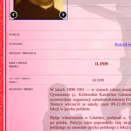
funkcja
wyznanie
Kościół ł
diecezja / prowincja
data i miejsce
11.1939
śmierci
alt. daty i miejsca
10.1939
śmierci
szczegóły śmierci
W latach 1898‐1901 — w czasach zaboru prus
Gymnasium (
Królewskie Katolickie Gimnazj
pl.
uczniowskiej organizacji samokształceniowej Fi
Niemcy wyrzucili ze szkoły, część 09‑12.09.19
lekcji w języku polskim.
Będąc wikariuszem w Gdańsku, podpisał
19
ok.
po polsku. Petycje takie poprzedziły falę str
polskiego na usuwanie języka polskiego z lekcji