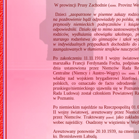
W prowincji Prusy Zachodnie (
Provinz Wes
niem.
Dzieci „
zaopatrzone w pisemne zakazy rodzi
na pozdrowienie bądź odpowiadały po polsku, mil
przynosiły niemieckich podręczników i ksią
odpowiedniki. Działo się to mimo zastosowanych p
rodziców, wydłużania obowiązku szkolnego, pr
starszego rodzeństwa do gimnazjów i szkół wyż
w indywidualnych przypadkach dochodziło do k
zaangażowanych w tłumienie strajków nauczyciel
Po zakończeniu 11.11.1918 I wojny światow
marszałka Francji Ferdynanda Focha, podpisa
dnia ustanowiona przez Niemców Rada Reg
Centralne (Niemcy i Austro–Węgry)
K
tzw.
niem.
władzę nad wojskiem brygadierowi Józefowi
polskich, co oznaczało de facto odrodzenie
pruskiego/niemieckiego ujawniła się w Poznan
Rada Ludowa) został członkiem Powiatowej R
w Poznaniu.
Po niemieckim najeździe na Rzeczpospolitą 01.0
II wojny światowej, aresztowany przez Niemcó
przez Niemców. Traktowany
jako zakładn
prawd.
wobec najeźdźcy. Osadzony w więzieniu w Wejh
Aresztowany ponownie 20.10.1939, na cmentarz
ks. Bronisławem Labudą.