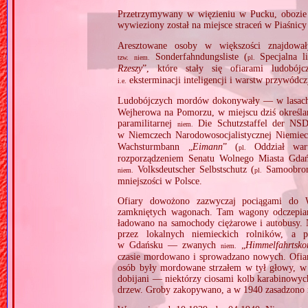
Przetrzymywany w więzieniu w Pucku, obozie
wywieziony został na miejsce straceń w Piaśnic
Aresztowane osoby w większości znajdował
Sonderfahndungsliste (
Specjalna l
tzw.
niem.
pl.
Rzeszy
”, które stały się ofiarami ludobó
eksterminacji inteligencji i warstw przywódcz
i.e.
Ludobójczych mordów dokonywały — w lasach
Wejherowa na Pomorzu, w miejscu dziś określa
paramilitarnej
Die Schutzstaffel der NS
niem.
w Niemczech Narodowosocjalistycznej Niemie
Wachsturmbann „
Eimann
” (
Oddział wart
pl.
rozporządzeniem Senatu Wolnego Miasta Gdańs
Volksdeutscher Selbstschutz (
Samoobron
niem.
pl.
mniejszości w Polsce.
Ofiary dowożono zazwyczaj pociągami do 
zamkniętych wagonach. Tam wagony odczepiano i
ładowano na samochody ciężarowe i autobusy. 
przez lokalnych niemieckich rolników, a
w Gdańsku — zwanych
„
Himmelfahrtsk
niem.
czasie mordowano i sprowadzano nowych. Ofiary
osób były mordowane strzałem w tył głowy, w 
dobijani — niektórzy ciosami kolb karabinowych
drzew. Groby zakopywano, a w 1940 zasadzono 