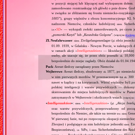
w pozycji stojącej lub klęczącej nad wykopanym dołem. 
zamordowano rozstrzaskując ich główki o pnie drzew. Gr
w związku ze zbliżaniem się frontu niemiecko‐rosyjskieg
1005
”), grupy więźniów z obozu koncentracyjnego KL St
nadzorem Niemców, członków ludobójczej
Sicherhe
niem.
«
SD
» — wykopali zwłoki zamordowanych, po czym je s
i.e.
„
pomorski Katyń
” lub „
Kaszubska Golgota
”.
(więcej na:
pl.wikipe
ZL Neufahrwasser
:
Zivilgefangenenlager (
obóz jenieck
niem.
pl.
01.09. 1939, w Gdańsku ‐ Nowym Porcie, w należących do
w ramach akcji «
Intelligenzaktion
» — likwidacji polskie
osoby, ale szacuje się, że przez obóz przeszło
10,000 
ok.
bezpośrednio do miejsc zagłady. Obóz działał do 01.04.194
Puck
: Areszt śledczy zarządzany przez Niemców.
Wejherowo
: Areszt śledczy, zbudowany
1877, po niemiecki
ok.
w nim pierwszych mordów. W przeznaczonym na
300 
ok.
nawet w kaplicy i na korytarzach. Wśród więźniów byli p
polskiej inteligencji i warstw przywódczych — dokony
skierowaniem do miejsca ludobójczych mordów w Piaśn
zatrzymanych w Wejherowie i okolicznych wsiach.
(więcej na
«
Intelligenzaktion
»
:
«
Intelligenzaktion
» (
„
Akcja Inteli
niem.
pl.
oraz warstw przywódczych, przeprowadzony od począ
bezpośrednio do Niemiec, ale także na terenie
Gene
tzw.
niem.
W pierwszej fazie, tuż po rozpoczęciu okupacji niemiecki
Zbrojne) i podążające za nim ludobójcze jednostki
Ein
niem.
Bezpieczeństwa),
SiPo, i
Sicherheitsdienst des Reic
i.e.
niem.
przez
Reichssicherheitshauptamt (
Główny Urząd B