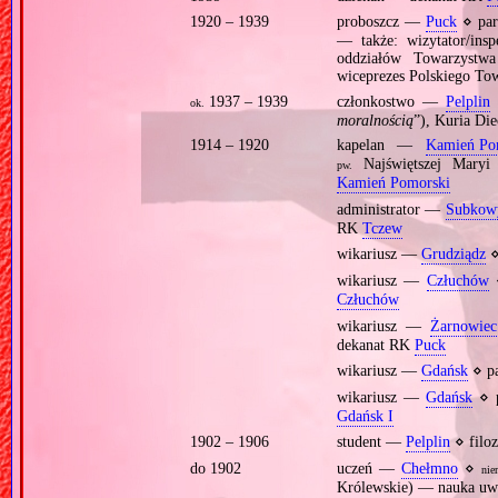
1920 – 1939
proboszcz —
Puck
⋄ par
— także: wizytator/insp
oddziałów Towarzystwa
wiceprezes Polskiego T
1937 – 1939
członkostwo —
Pelplin
ok.
moralnością
”), Kuria Die
1914 – 1920
kapelan —
Kamień Po
Najświętszej Maryi
pw.
Kamień Pomorski
administrator —
Subkow
RK
Tczew
wikariusz —
Grudziądz
⋄
wikariusz —
Człuchów
⋄
Człuchów
wikariusz —
Żarnowiec
dekanat RK
Puck
wikariusz —
Gdańsk
⋄ p
wikariusz —
Gdańsk
⋄ p
Gdańsk I
1902 – 1906
student —
Pelplin
⋄ filoz
do 1902
uczeń —
Chełmno
⋄
nie
Królewskie) — nauka uwi