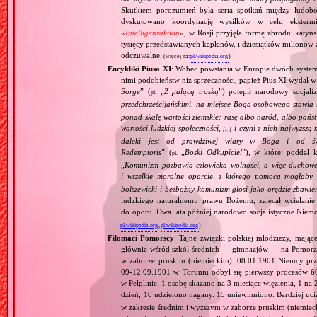
Skutkiem porozumień była seria spotkań między ludob
dyskutowano koordynację wysiłków w celu ekstermi
«
Intelligenzaktion
», w Rosji przyjęła formę zbrodni katyńs
tysięcy przedstawianych kapłanów, i dziesiątków milionów z
odczuwalne.
(więcej na:
pl.wikipedia.org
)
Encykliki Piusa XI
: Wobec powstania w Europie dwóch systemó
nimi podobieństw niż sprzeczności, papież Pius XI wydał 
Sorge
” (
„
Z palącą troską
”) potępił narodowy socjali
pl.
przedchrześcijańskimi, na miejsce Boga osobowego stawia 
ponad skalę wartości ziemskie: rasę albo naród, albo pańs
wartości ludzkiej społeczności,
i czyni z nich najwyższą 
[…]
daleki jest od prawdziwej wiary w Boga i od świ
Redemptoris
” (
„
Boski Odkupiciel
”), w której poddał k
pl.
„
Komunizm pozbawia człowieka wolności, a więc duchowej
i wszelkie moralne oparcie, z którego pomocą mogłaby 
bolszewicki i bezbożny komunizm głosi jako orędzie zbawie
ludzkiego naturalnemu prawu Bożemu, zalecał wcielanie 
do oporu. Dwa lata później narodowo socjalistyczne Niemc
pl.wikipedia.org
,
pl.wikipedia.org
)
Filomaci Pomorscy
: Tajne związki polskiej młodzieży, mają
głównie wśród szkół średnich — gimnazjów — na Pomorzu
w zaborze pruskim (niemieckim). 08.01.1901 Niemcy prz
09‐12.09.1901 w Toruniu odbył się pierwszy procesów 
w Pelplinie. 1 osobę skazano na 3 miesiące więzienia, 1 na 
dzień, 10 udzielono nagany. 15 uniewinniono. Bardziej uci
w zakresie średnim i wyższym w zaborze pruskim (niemie