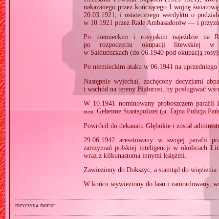
nakazanego przez kończącego I wojnę światową 
20.03.1921, i ostatecznego werdyktu o podzia
w 10.1921 przez Radę Ambasadorów — i przyznan
Po niemieckim i rosyjskim najeździe na R
po rozpoczęciu okupacji litewskiej w
w Saldutiszkach (do 06.1940 pod okupacją rosyj
Po niemieckim ataku w 06.1941 na uprzedniego s
Następnie wyjechał, zachęcony decyzjami abpa
i wschód na tereny Białorusi, by posługiwać wśró
W 10.1941 nominowany proboszczem parafii B
Geheime Staatspolizei (
Tajna Policja Pa
niem.
pl.
Powrócił do dekanatu Głębokie i został administ
29.06.1942 aresztowany w swojej parafii pr
zatrzymań polskiej inteligencji w okolicach L
wraz z kilkunastoma innymi księżmi.
Zawieziony do Dokszyc, a stamtąd do więzienia
W końcu wywieziony do lasu i zamordowany, wr
przyczyna śmierci