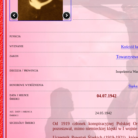
funkcja
wyznanie
Kościół ł
zakon
Towarzystwo
diecezja / prowincja
Inspektoria Wa
honorowe wyróżnienia
Śląska
data i miejsce
04.07.1942
śmierci
alt. daty i miejsca
24.05.1942
śmierci
szczegóły śmierci
Od 1919 członek konspiracyjnej Polskiej 
pozostawał, mimo niemieckiej klęski w I wojnie 
Uczestnik Powstań Śląskich (1919‐1921), któ