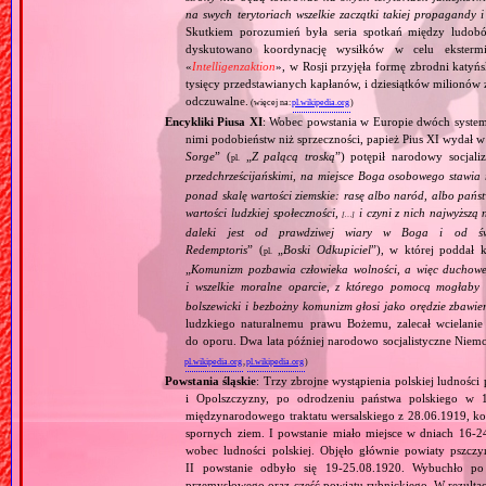
na swych terytoriach wszelkie zaczątki takiej propagandy
Skutkiem porozumień była seria spotkań między ludob
dyskutowano koordynację wysiłków w celu ekstermi
«
Intelligenzaktion
», w Rosji przyjęła formę zbrodni katyńs
tysięcy przedstawianych kapłanów, i dziesiątków milionów z
odczuwalne.
(więcej na:
pl.wikipedia.org
)
Encykliki Piusa XI
: Wobec powstania w Europie dwóch systemó
nimi podobieństw niż sprzeczności, papież Pius XI wydał 
Sorge
” (
„
Z palącą troską
”) potępił narodowy socjali
pl.
przedchrześcijańskimi, na miejsce Boga osobowego stawia 
ponad skalę wartości ziemskie: rasę albo naród, albo pańs
wartości ludzkiej społeczności,
i czyni z nich najwyższą 
[…]
daleki jest od prawdziwej wiary w Boga i od świ
Redemptoris
” (
„
Boski Odkupiciel
”), w której poddał k
pl.
„
Komunizm pozbawia człowieka wolności, a więc duchowej
i wszelkie moralne oparcie, z którego pomocą mogłaby 
bolszewicki i bezbożny komunizm głosi jako orędzie zbawie
ludzkiego naturalnemu prawu Bożemu, zalecał wcielanie 
do oporu. Dwa lata później narodowo socjalistyczne Niemc
pl.wikipedia.org
,
pl.wikipedia.org
)
Powstania śląskie
: Trzy zbrojne wystąpienia polskiej ludnoś
i Opolszczyzny, po odrodzeniu państwa polskiego w 1
międzynarodowego traktatu wersalskiego z 28.06.1919, ko
spornych ziem. I powstanie miało miejsce w dniach 16‐24
wobec ludności polskiej. Objęło głównie powiaty pszcz
II powstanie odbyło się 19‐25.08.1920. Wybuchło po 
przemysłowego oraz część powiatu rybnickiego. W rezultaci