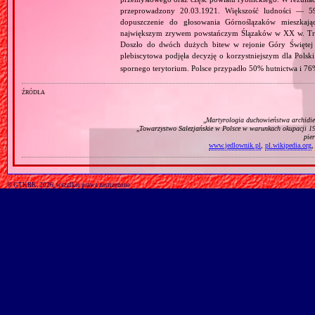
przeprowadzony 20.03.1921. Większość ludności — 5
dopuszczenie do głosowania Górnoślązaków mieszkają
największym zrywem powstańczym Ślązaków w XX w. Trwa
Doszło do dwóch dużych bitew w rejonie Góry Święte
plebiscytowa podjęła decyzję o korzystniejszym dla Pols
spornego terytorium. Polsce przypadło 50% hutnictwa i 76
źródła
„
Martyrologia duchowieństwa archidiec
„
Towarzystwo Salezjańskie w Polsce w warunkach okupacji 1
pie
www.jedlownik.pl
,
pl.wikipedia.org
© GTKRK, 2026, wszelkie prawa zastrzeżone