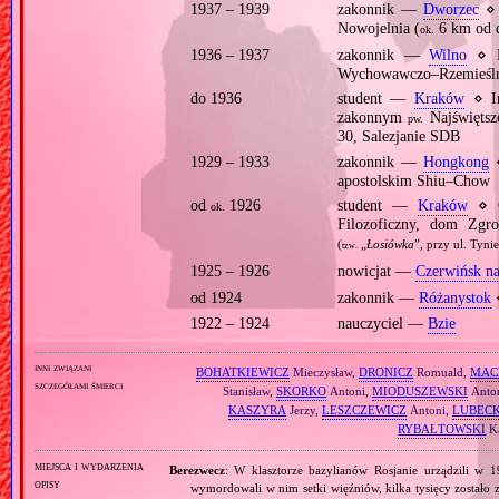
1937 – 1939
zakonnik —
Dworzec
⋄ 
Nowojelnia (
6 km od 
ok.
1936 – 1937
zakonnik —
Wilno
⋄ D
Wychowawczo–Rzemieśln
do 1936
student —
Kraków
⋄ In
zakonnym
Najświętsz
pw.
30, Salezjanie SDB
1929 – 1933
zakonnik —
Hongkong
⋄
apostolskim Shiu–Chow
od
1926
student —
Kraków
⋄ G
ok.
Filozoficzny, dom Zgr
(
„
Łosiówka
”, przy ul. Tyni
tzw.
1925 – 1926
nowicjat —
Czerwińsk na
od 1924
zakonnik —
Różanystok
⋄
1922 – 1924
nauczyciel —
Bzie
inni związani
BOHATKIEWICZ
Mieczysław,
DRONICZ
Romuald,
MAC
szczegółami śmierci
Stanisław,
SKORKO
Antoni,
MIODUSZEWSKI
Anto
KASZYRA
Jerzy,
LESZCZEWICZ
Antoni,
LUBECK
RYBAŁTOWSKI
Ka
miejsca i wydarzenia
Berezwecz
: W klasztorze bazylianów Rosjanie urządzili w 
opisy
wymordowali w nim setki więźniów, kilka tysięcy zostało