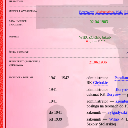
sprawstwo
miejsca i wydarzenia
Berezwecz
,
«
Polenaktion
» 1942
,
Ri
data i miejsce
02.04.1903
urodzenia
rodzice
WIECZOREK Jakub
🞲
?, ? —
🕆
?, ?
śluby zakonne
2
prezbiterat (święcenia)
21.06.1936
ordynacja
szczegóły posługi
1941 – 1942
administrator —
Parafia
RK
Głębokie
1941
administrator —
Borysó
dekanat RK
Borysów
— po
1941
administrator —
Ziembi
posługa na terenach do 1
do 1941
zakonnik —
Syłgudyszki
od 1939
zakonnik —
Wilno
⋄ Do
Szkoły Stolarskiej