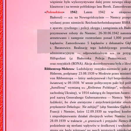
więzienie było wykorzystywane dalej przez nowego okup
klasztorze i na terenie pobliskiego lasu Borek. Zamordowa
«
Polenaktion
» 1942
: Latem 1942 w okupo
Białoruś) —
na Nowogródczyźnie — Niemcy przepr
m.in.
wydanej przez niemiecki Reichssicherheitshauptamt RSHA
z aparatu cywilnego i policji okręgu i zastąpieniu ich Bi
przymusowe roboty do Niemiec. 26‐30.06.1942 natomia
aresztowano i następnie rozstrzelano ponad 1,000 przeds
kapłanów. Zamordowano 5 kapłanów z dekanatów Głębo
Baranowicz. Realizację tego ludobójczego przedsi
k.
administracyjnym — odpowiedzialnym
za przygo
m.in.
Hilfspolizei (
Białoruska Policja Pomocnicza), w
pl.
oraz rosyjskich (RONA). Akcja skoordynowana była z likw
Ribbentrop‐Mołotow
: Ludobójczy rosyjsko‐niemiecki pakt 
Hitlerem, podpisany 23.08.1939 w Moskwie przez minist
von Ribbentropa — który sankcjonował i był bezpośrednią
światowej w 09.1939. W sensie politycznym pakt był prób
„
handlową
” wymianą
„
Królestwa Polskiego
”, wchodzą
tzw.
zachodnią Ukrainę), w 1914 należącą do Imperium Austro‐W
pod nazwą Generalnego Gubernatorstwa — Niemcy. Wybuc
ludzkości, bo dwie ateistyczne i antychrześcijańskie id
przykazanie Dekalogu: Nie zabijaj!
” (abp Stanisław Gądeck
Francji i Niemiec, które 12.09.1939 na wspólnej konfe
i niepodejmowaniu działań zbrojnych wobec Niemiec (c
28.09.1939 w traktacie „
o granicach i przyjaźni Niemcy‐
podzielenie się strefami wpływów w środkowej i wschodni
strony nie będą tolerować na swych terytoriach jakiejkolwi