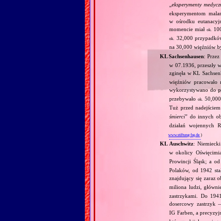
„
eksperymenty medycz
eksperymentom mala
w ośrodku eutanacy
momencie miał
100
ok.
32,000 przypadków
ok.
na 30,000 więźniów 
KL Sachsenhausen
: Prze
w 07.1936, przeszły w
zginęła w KL Sachse
więźniów pracowało n
wykorzystywano do pr
przebywało
50,000 
ok.
Tuż przed nadejściem
śmierci
” do innych o
działań wojennych R
www.stiftung-bg.de
)
KL Auschwitz
: Niemieck
w okolicy Oświęcimi
Prowincji Śląsk; a 
Polaków, od 1942 sta
znajdujący się zaraz 
miliona ludzi, głó
zastrzykami. Do 1941
dosercowy zastrzyk 
IG Farben, a precyzyj