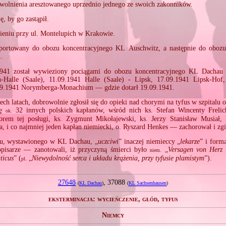
wolnienia aresztowanego uprzednio jednego ze swoich zakonników.
ę, by go zastąpił.
ieniu przy ul. Montelupich w Krakowie.
sportowany do obozu koncentracyjnego KL Auschwitz, a następnie do obozu
.
941 został wywieziony pociągami do obozu koncentracyjnego KL Dachau
n‐Halle (Saale), 11.09.1941 Halle (Saale) ‐ Lipsk, 17.09.1941 Lipsk‐Hof
9.1941 Norymberga‐Monachium — gdzie dotarł 19.09.1941.
ech latach, dobrowolnie zgłosił się do opieki nad chorymi na tyfus w szpita
ię
32 innych polskich kapłanów, wśród nich ks. Stefan Wincenty Frelic
ok.
orem tej posługi, ks. Zygmunt Mikołajewski, ks. Jerzy Stanisław Musiał, k
a, i co najmniej jeden kapłan niemiecki, o. Ryszard Henkes — zachorował i zgi
u, wystawionego w KL Dachau, „
uczciwi
” inaczej niemieccy „
lekarze
” i form
opisarze — zanotowali, iż przyczyną śmierci było
„
Versagen von Herz 
niem.
ticus
” (
„
Niewydolność serca i układu krążenia, przy tyfusie plamistym
”).
pl.
27648
, 37088
(
KL Dachau
)
(
KL Sachsenhausen
)
eksterminacja: wycieńczenie, głód, tyfus
Niemcy