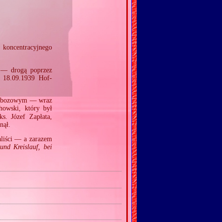
 koncentracyjnego
 — drogą poprzez
, 18.09.1939 Hof‐
lu obozowym — wraz
howski, który był
s. Józef Zapłata,
nął.
aliści — a zarazem
und Kreislauf, bei