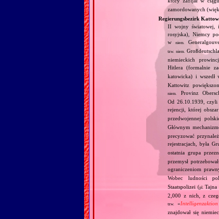
który zabijał w cią
zamordowanych (większ
Regierungsbezirk Kattow
II wojny światowej, 
rosyjska), Niemcy po
w
Generalgouve
niem.
Großdeutschl
tzw.
niem.
niemieckich prowinc
Hitlera (formalnie 
katowicka) i wszedł
Kattowitz powiększo
Provinz Obersch
niem.
Od 26.10.1939, czyli
rejencji, której obsz
przedwojennej polski
Głównym mechanizm
precyzować przynależ
rejestracjach, była Gr
ostatnia grupa prze
przemysł potrzebował
ograniczeniom prawn
Wobec ludności pol
Staatspolizei (
Tajna 
pl.
2,000 z nich, z cze
«
Intelligenzaktio
tzw.
znajdował się niemi