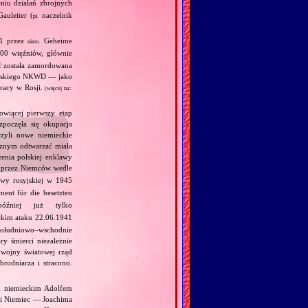
niu działań zbrojnych
auleiter (
naczelnik
pl.
41 przez
Geheime
niem.
000 więźniów, głównie
ć została zamordowana
syjskiego NKWD — jako
racy w Rosji.
(więcej na:
owiącej pierwszy etap
zpoczęła się okupacja
zyli nowe niemieckie
ycznym odtwarzać miała
enia polskiej enklawy
a przez Niemców wedle
wy rosyjskiej w 1945
ent für die besetzten
źniej już tylko
ckim ataku 22.06.1941
południowo–wschodnie
y śmierci niezależnie
 wojny światowej rząd
rodniarza i stracono.
 i niemieckim Adolfem
 i Niemiec — Joachima