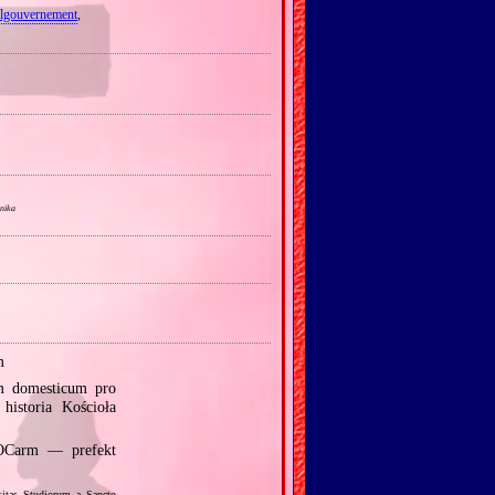
lgouvernement
,
nnika
m
m domesticum pro
istoria Kościoła
 OCarm — prefekt