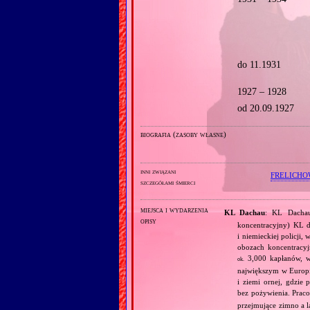
do 11.1931
1927 – 1928
od 20.09.1927
biografia (zasoby własne)
inni związani
FRELICHO
szczegółami śmierci
miejsca i wydarzenia
KL Dachau
: KL Dachau
opisy
koncentracyjny) KL dl
i niemieckiej policji
obozach koncentracy
3,000 kapłanów, 
ok.
największym w Europie
i ziemi ornej, gdzie
bez pożywienia. Prac
przejmujące zimno a l