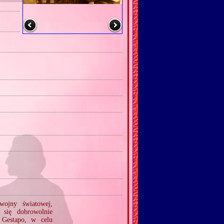
wojny światowej,
 się dobrowolnie
Gestapo, w celu