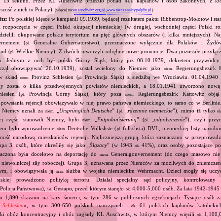
gu 15 sekund. Przez KL Auschwitz przeszło ponad 400 kapłanów i osób zakonnych, z k
ość z nich to Polacy).
(więcej na:
en.auschwitz.org.pl
,
www.meczennicy.pelplin.pl
)
itz
: Po polskiej klęsce w kampanii 09.1939, będącej rezultatem paktu Ribbentrop‐Mołotow i sta
i rozpoczęciu w części Polski okupacji niemieckiej (w drugiej, wschodniej części Polski ro
dzielili okupowane polskie terytorium na pięć głównych obszarów (i kilka mniejszych). Najw
rnement (
Generalne Gubernatorstwo), przeznaczone wyłącznie dla Polaków i Żydów
pl.
and (
Wielkie Niemcy). Z dwóch utworzyli odrębne nowe prowincje. Dwa pozostałe przyłączyl
pl.
ji. Jednym z nich był polski Górny Śląsk, który już 08.10.1939, dekretem przywódcy
zaczął obowiązywać 26.10.1939), został wcielony do Niemiec jako
Regierungsbezirk K
niem.
 w skład
Provinz Schlesien (
Prowincja Śląsk) z siedzibą we Wrocławiu. 01.04.1940
niem.
pl.
ny został o kilka przedwojennych powiatów niemieckich, a 18.01.1941 utworzono nową
lesien (
Prowincja Górny Śląsk), który poza
Regierungsbezirk Kattowitz objął
pl.
niem.
 powstania rejencji obowiązywało w niej prawo państwa niemieckiego, to samo co w Berlinie.
ar Niemcy uznali za
„
Ursprünglich Deutsche
” (
„
rdzennie niemieckie
”), mimo iż tylko
niem.
pl.
ok
ej części stanowili Niemcy, było
„
Entpolonisierung
” (
„
odpolszczenie
”), czyli prz
niem.
pl.
em było wprowadzenie
Deutsche Volksliste (
folkslista) DVL, niemieckiej listy narodo
niem.
pl.
ność narodową mieszkańców rejencji. Najliczniejszą grupą, która zaznaczano w przeprow
upa 3, osób, które określiły się jako „
Ślązacy
” (w 1943
41%), oraz osoby pozostające p
ok.
znaczona była docelowo na deportację do
Generalgouvernement (do czego masowo nie 
niem.
 niewolniczej siły roboczej). Grupa 3, uznawana przez Niemców za możliwych do zniemcze
ym, i obowiązywała ją
służba w wojsku niemieckim Wehrmacht. Dzieci mogły się uczyć
m.in.
skiej prowadzono politykę terroru. Działał specjalny sąd policyjny, kontrolowan
Policja Państwowa),
Gestapo, przed którym stanęło
4,000‐5,000 osób. Za lata 1942‐1945
i.e.
ok.
go 1,890 skazano na kary śmierci, w tym 286 w publicznych egzekucjach. Tysiące osób 
n Schlesien
», w tym 300‐650 polskich nauczycieli i
61 polskich kapłanów katolickich
ok.
ecki obóz koncentracyjny i obóz zagłady KL Auschwitz, w którym Niemcy więzili
1,100,
ok.