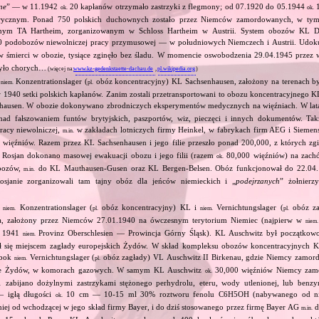
ne
” — w 11.1942
20 kapłanów otrzymało zastrzyki z flegmony; od 07.1920 do 05.1944
1
ok.
ok.
rycznym. Ponad 750 polskich duchownych zostało przez Niemców zamordowanych, w tym
jnym TA Hartheim, zorganizowanym w Schloss Hartheim w Austrii. System obozów KL 
 podobozów niewolniczej pracy przymusowej — w południowych Niemczech i Austrii. Udok
 śmierci w obozie, tysiące zginęło bez śladu. W momencie oswobodzenia 29.04.1945 przez
było chorych…
(więcej na:
www.kz-gedenkstaette-dachau.de
,
pl.wikipedia.org
)
z
Konzentrationslager (
obóz koncentracyjny) KL Sachsenhausen, założony na terenach był
niem.
pl.
 1940 setki polskich kapłanów. Zanim zostali przetransportowani to obozu koncentracyjnego K
nhausen. W obozie dokonywano zbrodniczych eksperymentów medycznych na więźniach. W la
ad fałszowaniem funtów brytyjskich, paszportów, wiz, pieczęci i innych dokumentów. Ta
acy niewolniczej,
w zakładach lotniczych firmy Heinkel, w fabrykach firm AEG i Siemens.
m.in.
więźniów. Razem przez KL Sachsenhausen i jego filie przeszło ponad 200,000, z których zginę
 Rosjan dokonano masowej ewakuacji obozu i jego filii (razem
80,000 więźniów) na zac
ok.
bozów,
do KL Mauthausen‐Gusen oraz KL Bergen‐Belsen. Obóz funkcjonował do 22.04.
m.in.
osjanie zorganizowali tam tajny obóz dla jeńców niemieckich i „
podejrzanych
” żołnierzy
i
Konzentrationslager (
obóz koncentracyjny) KL i
Vernichtungslager (
obóz za
niem.
pl.
niem.
pl.
a, założony przez Niemców 27.01.1940 na ówczesnym terytorium Niemiec (najpierw w
niem.
od 1941
Provinz Oberschlesien — Prowincja Górny Śląsk). KL Auschwitz był początkow
niem.
ł się miejscem zagłady europejskich Żydów. W skład kompleksu obozów koncentracyjnych 
obok
Vernichtungslager (
obóz zagłady) VL Auschwitz II Birkenau, gdzie Niemcy zamor
niem.
pl.
wnie Żydów, w komorach gazowych. W samym KL Auschwitz
30,000 więźniów Niemcy zamo
ok.
 zabijano dożylnymi zastrzykami stężonego perhydrolu, eteru, wody utlenionej, lub benzy
— igłą długości
10 cm — 10‐15 ml 30% roztworu fenolu C6H5OH (nabywanego od nie
ok.
niej od wchodzącej w jego skład firmy Bayer, i do dziś stosowanego przez firmę Bayer AG
d
m.in.