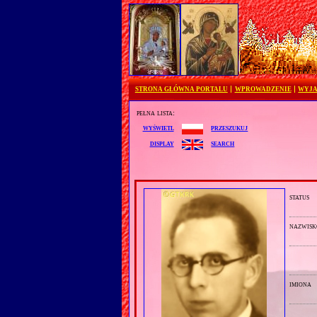
STRONA GŁÓWNA PORTALU
WPROWADZENIE
WYJA
pełna lista:
przeszukuj
wyświetl
search
display
status
nazwisk
imiona