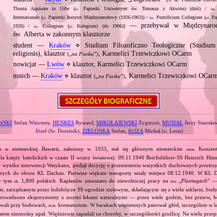
[
Pontificia Univer
i.e.
łac.
Thoma Aquinate in Urbe (
Papieski Uniwersytet św. Tomasza z Akwinu) (dziś) /
pl.
łac.
Internationale (
Papieski Instytut Międzynarodowy (1926‐1963)) /
Pontificium Collegium (
Pap
pl.
łac.
pl.
— przebywał w Międzynaro
1926) /
Collegium (
Kolegium) (do 1906)]
łac.
pl.
św. Alberta w zakonnym klasztorze
student —
Kraków
⋄ Studium Filozoficzno Teologiczne (Studium
religiosis), klasztor
, Karmelici Trzewiczkowi OCarm
(„
na Piasku
”)
nowicjat —
Lwów
⋄ klasztor, Karmelici Trzewiczkowi OCarm
mnich —
Kraków
⋄ klasztor
, Karmelici Trzewiczkowi OCar
(„
na Piasku
”)
WSKI
Stefan Wincenty,
HENKES
Ryszard,
MIKOŁAJEWSKI
Zygmunt,
MUSIAŁ
Jerzy Stanisła
Józef (br. Dominik),
ZIELONKA
Stefan,
KOZA
Michał (o. Leon)
 w niemieckiej Bawarii, założony w 1933, stał się głównym niemieckim
Konzentr
niem.
a księży katolickich w czasie II wojny światowej: 09.11.1940 Reichsführer‐SS Heinrich Him
, w wyniku interwencji Watykanu, podjął decyzję o przeniesieniu wszystkich duchownych prze
jnych do obozu KL Dachau. Pierwsze większe transporty miały miejsce 08.12.1940. W KL D
w tym
1,800 polskich. Kapłanów zmuszano do niewolniczej pracy na
„
Plantagach
” 
ok.
tzw.
, zarządzanym przez ludobójcze SS ogrodzie ziołowym, składającym się z wielu szklarni, bu
 prowadzono eksperymenty z noymi lekami naturalnymi — przez wiele godzin, bez przerw, 
owali przy budowach,
krematorium. W barakach więziennych panował głód, szczególnie w l
m.in.
atem nieznośny upał. Więźniowie zapadali na choroby, w szczególności gruźlicę. Na wielu prz