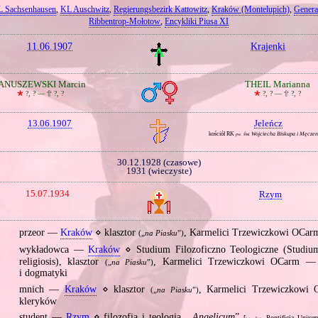
 Sachsenhausen
,
KL Auschwitz
,
Regierungsbezirk Kattowitz
,
Kraków (Montelupich)
,
Genera
Ribbentrop‐Mołotow
,
Encykliki Piusa XI
11.06.1907
Krajenki
ANUSZEWSKI Marcin
THEIL Marianna
🞲
?, ? —
🕆
?, ?
🞲
?, ? —
🕆
?, ?
13.06.1907
Jeleńcz
kościół RK
św. Wojciecha Biskupa i Męcze
pw.
30.12.1928 (czasowe)
1931 (wieczyste)
15.07.1934
Rzym
przeor —
Kraków
⋄ klasztor
, Karmelici Trzewiczkowi OCar
(„
na Piasku
”)
wykładowca —
Kraków
⋄ Studium Filozoficzno Teologiczne (Studiu
religiosis), klasztor
, Karmelici Trzewiczkowi OCarm — h
(„
na Piasku
”)
i dogmatyki
mnich —
Kraków
⋄ klasztor
, Karmelici Trzewiczkowi
(„
na Piasku
”)
kleryków
student —
Rzym
⋄ filozofia i teologia, „
Angelicum
”