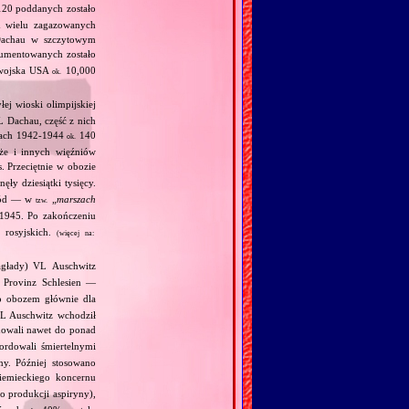
20 poddanych zostało
 wielu zagazowanych
Dachau w szczytowym
umentowanych zostało
 wojska USA
10,000
ok.
ej wioski olimpijskiej
L Dachau, część z nich
tach 1942‐1944
140
ok.
kże i innych więźniów
 Przeciętnie w obozie
ły dziesiątki tysięcy.
hód — w
„
marszach
tzw.
1945. Po zakończeniu
 rosyjskich.
(więcej na:
głady) VL Auschwitz
Provinz Schlesien —
o obozem głównie dla
KL Auschwitz wchodził
dowali nawet do ponad
rdowali śmiertelnymi
ny. Później stosowano
mieckiego koncernu
o produkcji aspiryny),