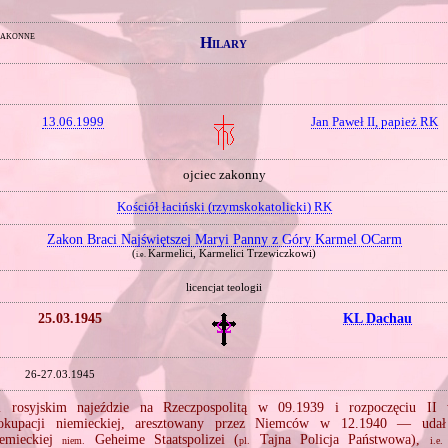
zakonne
Hilary
13.06.1999
Jan Paweł II, papież RK
ojciec zakonny
Kościół łaciński (rzymskokatolicki) RK
Zakon Braci Najświętszej Maryi Panny z Góry Karmel OCarm
(
Karmelici, Karmelici Trzewiczkowi)
i.e.
licencjat teologii
25.03.1945
KL Dachau
26‑27.03.1945
 rosyjskim najeździe na Rzeczpospolitą w 09.1939 i rozpoczęciu II 
okupacji niemieckiej, aresztowany przez Niemców w 12.1940 — udał
iemieckiej
Geheime Staatspolizei (
Tajna Policja Państwowa),
niem.
pl.
i.e.