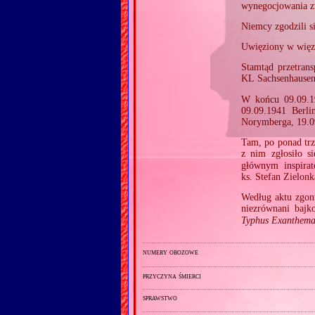
wynegocjowania z
Niemcy zgodzili si
Uwięziony w więz
Stamtąd przetran
KL Sachsenhausen
W końcu 09.09.1
09.09.1941 Berli
Norymberga, 19.0
Tam, po ponad trz
z nim zgłosiło s
głównym inspirat
ks. Stefan Zielonk
Według aktu zgon
niezrównani bajk
Typhus Exanthema
numery obozowe
przyczyna śmierci
sprawstwo