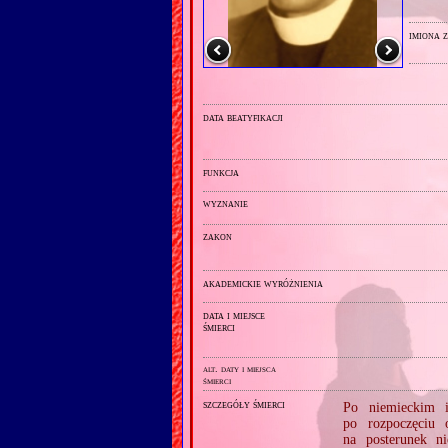
imiona 
data beatyfikacji
funkcja
wyznanie
zakon
akademickie wyróżnienia
data i miejsce
śmierci
alt. daty i miejsca
śmierci
szczegóły śmierci
Po niemieckim i
po rozpoczęciu 
na posterunek n