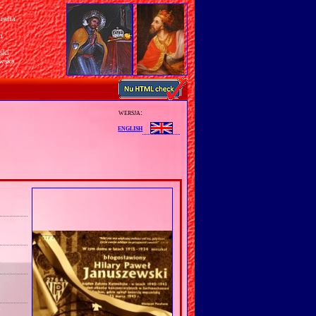
rafia
a
n
ski
awska
wersja:
english