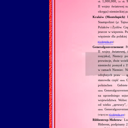
1,000,000,
9
ok.
i.e.
ok.
II wojny światowej n
okręgu) niemieckiej pa
Kraków (Montelupich)
: 
Staatspolizei (
Tajna
pl.
Polaków i Żydów. Czę
jeszcze w więzeniu. 
więzienie dla polskie
pl.wikipedia.org
)
Generalgouvernement
: P
II wojny światowej, 
rosyjska), Niemcy p
prowincje, dwie wciel
niemiecki pomysł z 1
w ramach Niemiec. N
odrębnych praw — sp
stanowiła część
G
niem.
polnischen Gebie
Generalgouverne
niem.
na uprzedniego soju
województwa. Wobec P
od wieku „
sprawcy
”,
Generalgouvernem
niem.
(więcej na:
pl.wikipedia.org
)
Ribbentrop‐Mołotow
: Lu
Hitlerem, podpisany 