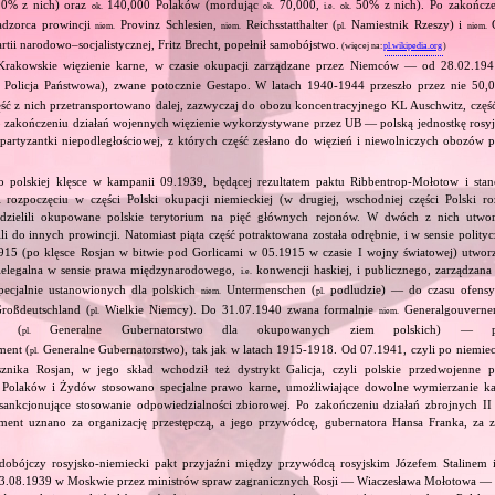
0% z nich) oraz
140,000 Polaków (mordując
70,000,
50% z nich). Po zakończe
ok.
ok.
i.e.
ok.
adzorca prowincji
Provinz Schlesien,
Reichsstatthalter (
Namiestnik Rzeszy) i
G
niem.
niem.
pl.
niem.
rtii narodowo–socjalistycznej, Fritz Brecht, popełnił samobójstwo.
(więcej na:
pl.wikipedia.org
)
Krakowskie więzienie karne, w czasie okupacji zarządzane przez Niemców — od 28.02.19
 Policja Państwowa), zwane potocznie Gestapo. W latach 1940‐1944 przeszło przez nie 50,
ść z nich przetransportowano dalej, zazwyczaj do obozu koncentracyjnego KL Auschwitz, częś
Po zakończeniu działań wojennych więzienie wykorzystywane przez UB — polską jednostkę ro
j partyzantki niepodległościowej, z których część zesłano do więzień i niewolniczych obozów p
o polskiej klęsce w kampanii 09.1939, będącej rezultatem paktu Ribbentrop‐Mołotow i stan
i rozpoczęciu w części Polski okupacji niemieckiej (w drugiej, wschodniej części Polski ro
odzielili okupowane polskie terytorium na pięć głównych rejonów. W dwóch z nich utwor
ili do innych prowincji. Natomiast piąta część potraktowana została odrębnie, i w sensie polit
915 (po klęsce Rosjan w bitwie pod Gorlicami w 05.1915 w czasie I wojny światowej) utworz
ielegalna w sensie prawa międzynarodowego,
konwencji haskiej, i publicznego, zarządzan
i.e.
ecjalnie ustanowionych dla polskich
Untermenschen (
podludzie) — do czasu ofensy
niem.
pl.
roßdeutschland (
Wielkie Niemcy). Do 31.07.1940 zwana formalnie
Generalgouvernem
pl.
niem.
te (
Generalne Gubernatorstwo dla okupowanych ziem polskich) — pó
pl.
ment (
Generalne Gubernatorstwo), tak jak w latach 1915‐1918. Od 07.1941, czyli po niemie
pl.
sznika Rosjan, w jego skład wchodził też dystrykt Galicja, czyli polskie przedwojenne 
olaków i Żydów stosowano specjalne prawo karne, umożliwiające dowolne wymierzanie kar
 sankcjonujące stosowanie odpowiedzialności zbiorowej. Po zakończeniu działań zbrojnych II
ent uznano za organizację przestępczą, a jego przywódcę, gubernatora Hansa Franka, za zb
dobójczy rosyjsko‐niemiecki pakt przyjaźni między przywódcą rosyjskim Józefem Stalinem
23.08.1939 w Moskwie przez ministrów spraw zagranicznych Rosji — Wiaczesława Mołotowa —