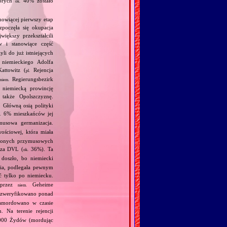
tórych
40% zostało
ok.
nowiącej pierwszy etap
zpoczęła się okupacja
iększy przekształcili
 i stanowiące część
i do już istniejących
 niemieckiego Adolfa
attowitz (
Rejencja
pl.
Regierungsbezirk
niem.
 niemiecką prowincję
 także Opolszczyznę.
 Główną osią polityki
6% mieszkańców jej
.
ymusowa germanizacja.
wościowej, która miała
adzonych przymusowych
oza DVL (
36%). Ta
ok.
doszło, bo niemiecki
nia, podlegała pewnym
 tylko po niemiecku.
y przez
Geheime
niem.
 zweryfikowano ponad
zamordowano w czasie
. Na terenie rejencji
000 Żydów (mordując