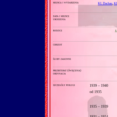
miejsca i wydarzenia
KL Dachau
,
KL
data i miejsce
urodzenia
rodzice
J
chrzest
śluby zakonne
prezbiterat (święcenia)
ordynacja
szczegóły posługi
1939 – 1940
od 1935
1935 – 1939
1931 – 1934