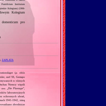
sitas Studiorum a Sancto
Pontificium Institutum
ieskie Kolegium) (1906‐
dowym Kolegium
 domesticum pro
m
w,
ZAPŁATA
ationslager (
obóz
pl.
mler, szef SS, Gestapo
trzymywanych w różnych
achau Niemcy więzili
—
„
Die Plantage
”,
niem.
dynków laboratoryjnych
bez ochronnych ubrań,
atach 1941‐1942, zimą
eprowadzano zbrodnicze