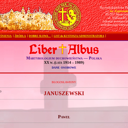
Rzymskokatolicka Pa
św. Zygmunt
pw.
05-507 Słomczy
ul. Wiślana 85
dekanat konstanciń
archidiecezja warsz
ŚNIENIA
ŹRÓDŁA
DOBRE SŁOWA…
LIST do KUSTOSZA/ADMINISTRATORA
Martyrologium duchowieństwa — Polska
XX w. (lata 1914 – 1989)
dane osobowe
błogosławiony
o
JANUSZEWSKI
Paweł