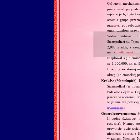
Głównym mechanizm
precyzować przynależ
rejestracjach, była Gr
ostatnia grupa prze
przemysł potrzebował
ograniczeniom prawn
Wobec ludności pol
Staatspolizei (
Tajna 
pl.
2,000 z nich, z cze
«
Intelligenzaktio
tzw.
znajdował się niemi
1,000,000,
9
ok.
i.e.
ok.
II wojny światowej n
okręgu) niemieckiej pa
Kraków (Montelupich)
: 
Staatspolizei (
Tajna
pl.
Polaków i Żydów. Czę
jeszcze w więzeniu. 
więzienie dla polskie
pl.wikipedia.org
)
Generalgouvernement
: P
II wojny światowej, 
rosyjska), Niemcy p
prowincje, dwie wciel
niemiecki pomysł z 1
w ramach Niemiec. N