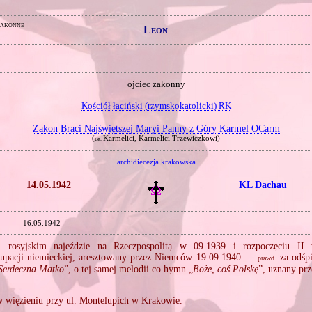
zakonne
Leon
ojciec zakonny
Kościół łaciński (rzymskokatolicki) RK
Zakon Braci Najświętszej Maryi Panny z Góry Karmel OCarm
(
Karmelici, Karmelici Trzewiczkowi)
i.e.
archidiecezja krakowska
14.05.1942
KL Dachau
16.05.1942
 rosyjskim najeździe na Rzeczpospolitą w 09.1939 i rozpoczęciu II 
kupacji niemieckiej, aresztowany przez Niemców 19.09.1940 —
za odśpi
prawd.
Serdeczna Matko
”, o tej samej melodii co hymn „
Boże, coś Polskę
”, uznany pr
 więzieniu przy ul. Montelupich w Krakowie.