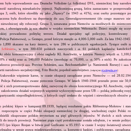
em było wprowadzenie
Deutsche Volksliste (
folkslista) DVL, niemieckiej listy narodo
niem.
pl.
ność narodową mieszkańców rejencji. Najliczniejszą grupą, która zaznaczano w przeprow
upa 3, osób, które określiły się jako „
Ślązacy
” (w 1943
41%), oraz osoby pozostające p
ok.
znaczona była docelowo na deportację do
Generalgouvernement (do czego masowo nie 
niem.
 niewolniczej siły roboczej). Grupa 3, uznawana przez Niemców za możliwych do zniemcze
ym, i obowiązywała ją
służba w wojsku niemieckim Wehrmacht. Dzieci mogły się uczyć
m.in.
skiej prowadzono politykę terroru. Działał specjalny sąd policyjny, kontrolowan
Policja Państwowa),
Gestapo, przed którym stanęło
4,000‐5,000 osób. Za lata 1942‐1945
i.e.
ok.
go 1,890 skazano na kary śmierci, w tym 286 w publicznych egzekucjach. Tysiące osób 
n Schlesien
», w tym 300‐650 polskich nauczycieli i
61 polskich kapłanów katolickich
ok.
ecki obóz koncentracyjny i obóz zagłady KL Auschwitz, w którym Niemcy więzili
1,100,
ok.
0% z nich) oraz
140,000 Polaków (mordując
70,000,
50% z nich). Po zakończe
ok.
ok.
i.e.
ok.
adzorca prowincji
Provinz Schlesien,
Reichsstatthalter (
Namiestnik Rzeszy) i
G
niem.
niem.
pl.
niem.
rtii narodowo–socjalistycznej, Fritz Brecht, popełnił samobójstwo.
(więcej na:
pl.wikipedia.org
)
Krakowskie więzienie karne, w czasie okupacji zarządzane przez Niemców — od 28.02.19
 Policja Państwowa), zwane potocznie Gestapo. W latach 1940‐1944 przeszło przez nie 50,
ść z nich przetransportowano dalej, zazwyczaj do obozu koncentracyjnego KL Auschwitz, częś
Po zakończeniu działań wojennych więzienie wykorzystywane przez UB — polską jednostkę ro
j partyzantki niepodległościowej, z których część zesłano do więzień i niewolniczych obozów p
o polskiej klęsce w kampanii 09.1939, będącej rezultatem paktu Ribbentrop‐Mołotow i stan
i rozpoczęciu w części Polski okupacji niemieckiej (w drugiej, wschodniej części Polski ro
odzielili okupowane polskie terytorium na pięć głównych rejonów. W dwóch z nich utwor
ili do innych prowincji. Natomiast piąta część potraktowana została odrębnie, i w sensie polit
915 (po klęsce Rosjan w bitwie pod Gorlicami w 05.1915 w czasie I wojny światowej) utworz
ielegalna w sensie prawa międzynarodowego,
konwencji haskiej, i publicznego, zarządzan
i.e.