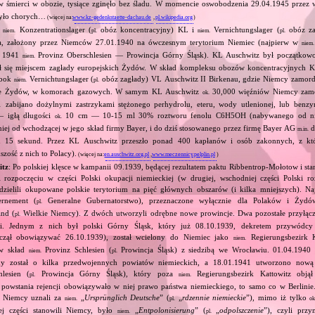
 śmierci w obozie, tysiące zginęło bez śladu. W momencie oswobodzenia 29.04.1945 przez
było chorych…
(więcej na:
www.kz-gedenkstaette-dachau.de
,
pl.wikipedia.org
)
i
Konzentrationslager (
obóz koncentracyjny) KL i
Vernichtungslager (
obóz za
niem.
pl.
niem.
pl.
a, założony przez Niemców 27.01.1940 na ówczesnym terytorium Niemiec (najpierw w
niem.
od 1941
Provinz Oberschlesien — Prowincja Górny Śląsk). KL Auschwitz był początkow
niem.
ł się miejscem zagłady europejskich Żydów. W skład kompleksu obozów koncentracyjnych 
obok
Vernichtungslager (
obóz zagłady) VL Auschwitz II Birkenau, gdzie Niemcy zamor
niem.
pl.
wnie Żydów, w komorach gazowych. W samym KL Auschwitz
30,000 więźniów Niemcy zamo
ok.
 zabijano dożylnymi zastrzykami stężonego perhydrolu, eteru, wody utlenionej, lub benzy
— igłą długości
10 cm — 10‐15 ml 30% roztworu fenolu C6H5OH (nabywanego od nie
ok.
niej od wchodzącej w jego skład firmy Bayer, i do dziś stosowanego przez firmę Bayer AG
d
m.in.
gu 15 sekund. Przez KL Auschwitz przeszło ponad 400 kapłanów i osób zakonnych, z k
ość z nich to Polacy).
(więcej na:
en.auschwitz.org.pl
,
www.meczennicy.pelplin.pl
)
itz
: Po polskiej klęsce w kampanii 09.1939, będącej rezultatem paktu Ribbentrop‐Mołotow i sta
i rozpoczęciu w części Polski okupacji niemieckiej (w drugiej, wschodniej części Polski ro
dzielili okupowane polskie terytorium na pięć głównych obszarów (i kilka mniejszych). Najw
rnement (
Generalne Gubernatorstwo), przeznaczone wyłącznie dla Polaków i Żydów
pl.
and (
Wielkie Niemcy). Z dwóch utworzyli odrębne nowe prowincje. Dwa pozostałe przyłączyl
pl.
ji. Jednym z nich był polski Górny Śląsk, który już 08.10.1939, dekretem przywódcy
zaczął obowiązywać 26.10.1939), został wcielony do Niemiec jako
Regierungsbezirk K
niem.
 w skład
Provinz Schlesien (
Prowincja Śląsk) z siedzibą we Wrocławiu. 01.04.1940
niem.
pl.
ny został o kilka przedwojennych powiatów niemieckich, a 18.01.1941 utworzono nową
lesien (
Prowincja Górny Śląsk), który poza
Regierungsbezirk Kattowitz objął
pl.
niem.
 powstania rejencji obowiązywało w niej prawo państwa niemieckiego, to samo co w Berlinie.
ar Niemcy uznali za
„
Ursprünglich Deutsche
” (
„
rdzennie niemieckie
”), mimo iż tylko
niem.
pl.
ok
ej części stanowili Niemcy, było
„
Entpolonisierung
” (
„
odpolszczenie
”), czyli prz
niem.
pl.