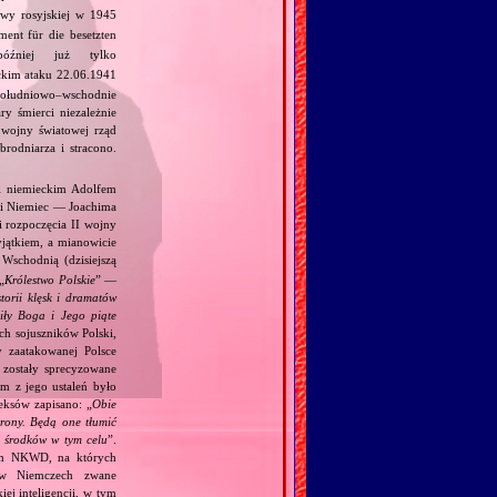
wy rosyjskiej w 1945
ent für die besetzten
źniej już tylko
ckim ataku 22.06.1941
południowo–wschodnie
y śmierci niezależnie
 wojny światowej rząd
rodniarza i stracono.
 i niemieckim Adolfem
 i Niemiec — Joachima
i rozpoczęcia II wojny
jątkiem, a mianowicie
Wschodnią (dzisiejszą
„
Królestwo Polskie
” —
torii klęsk i dramatów
ciły Boga i Jego piąte
ch sojuszników Polski,
y zaatakowanej Polsce
zostały sprecyzowane
m z jego ustaleń było
eksów zapisano: „
Obie
trony. Będą one tłumić
h środków w tym celu
”.
kim NKWD, na których
 (w Niemczech zwane
iej inteligencji, w tym