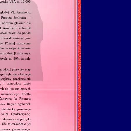
 wojska USA
10,000
ok.
głady) VL Auschwitz
Provinz Schlesien —
o obozem głównie dla
KL Auschwitz wchodził
dowali nawet do ponad
rdowali śmiertelnymi
ny. Później stosowano
mieckiego koncernu
o produkcji aspiryny),
tórych
40% zostało
ok.
nowiącej pierwszy etap
zpoczęła się okupacja
iększy przekształcili
 i stanowiące część
i do już istniejących
 niemieckiego Adolfa
attowitz (
Rejencja
pl.
Regierungsbezirk
niem.
 niemiecką prowincję
 także Opolszczyznę.
 Główną osią polityki
6% mieszkańców jej
.
ymusowa germanizacja.