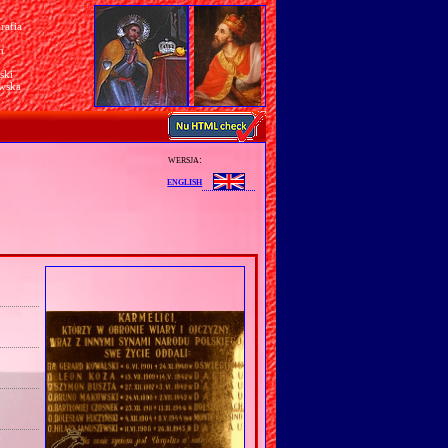
rafia
a
n
ski
awska
wersja:
english