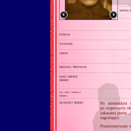
imiona 
funkcja
wyznanie
zakon
diecezja / prowincja
data i miejsce
śmierci
alt. daty i miejsca
śmierci
szczegóły śmierci
Po niemieckim i
po rozpoczęciu o
zakazanej pieśni „
zagrażający.
Przetrzymywany w