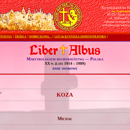
Rzymskokatolicka Pa
św. Zygmunt
pw.
05-507 Słomczy
ul. Wiślana 85
dekanat konstanciń
archidiecezja warsz
ŚNIENIA
ŹRÓDŁA
DOBRE SŁOWA…
LIST do KUSTOSZA/ADMINISTRATORA
Martyrologium duchowieństwa — Polska
XX w. (lata 1914 – 1989)
dane osobowe
o
KOZA
Michał