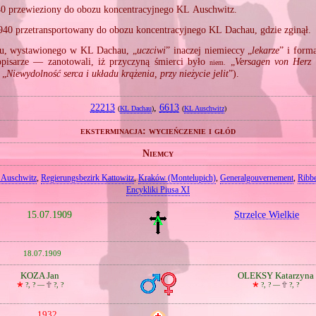
40 przewieziony do obozu koncentracyjnego KL Auschwitz.
940 przetransportowany do obozu koncentracyjnego KL Dachau, gdzie zginął.
u, wystawionego w KL Dachau, „
uczciwi
” inaczej niemieccy „
lekarze
” i form
opisarze — zanotowali, iż przyczyną śmierci było
„
Versagen von Herz 
niem.
„
Niewydolność serca i układu krążenia, przy nieżycie jelit
”).
22213
,
6613
(
KL Dachau
)
(
KL Auschwitz
)
eksterminacja: wycieńczenie i głód
Niemcy
 Auschwitz
,
Regierungsbezirk Kattowitz
,
Kraków (Montelupich)
,
Generalgouvernement
,
Ribb
Encykliki Piusa XI
15.07.1909
Strzelce Wielkie
18.07.1909
KOZA Jan
OLEKSY Katarzyna
🞲
?, ? —
🕆
?, ?
🞲
?, ? —
🕆
?, ?
1932