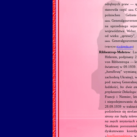
odrębnych praw — sp
stanowiła część
G
niem.
polnischen Gebie
Generalgouverne
niem.
na uprzedniego soju
województwa. Wobec P
od wieku „
sprawcy
”,
Generalgouvernem
niem.
(więcej na:
pl.wikipedia.org
)
Ribbentrop‐Mołotow
: Lu
Hitlerem, podpisany 
von Ribbentropa — któ
światowej w 09.1939.
„
handlową
” wymian
zachodnią Ukrainę), w
pod nazwą Generalne
ludzkości, bo dwie at
przykazanie Dekalogu:
Francji i Niemiec, k
i niepodejmowaniu d
28.09.1939 w traktaci
podzielenie się stref
strony nie będą toler
na swych terytoriach 
Skutkiem porozumień
dyskutowano koordy
«
Intelligenzaktion
», w