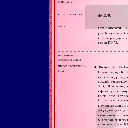
ordynacja
szczegóły posługi
do 1940
uwagi
Urna z prochami — s
przechowywana jest n
informacja o „
ujawnie
nosi nr K3474.
inni związani
szczegółami śmierci
miejsca i wydarzenia
KL Dachau
: KL Dachau
opisy
koncentracyjny) KL dl
i niemieckiej policji
obozach koncentracy
3,000 kapłanów, 
ok.
największym w Europie
i ziemi ornej, gdzie
bez pożywienia. Prac
przejmujące zimno a l
„
eksperymenty medycz
eksperymentom mala
w ośrodku eutanacy
momencie miał
100
ok.