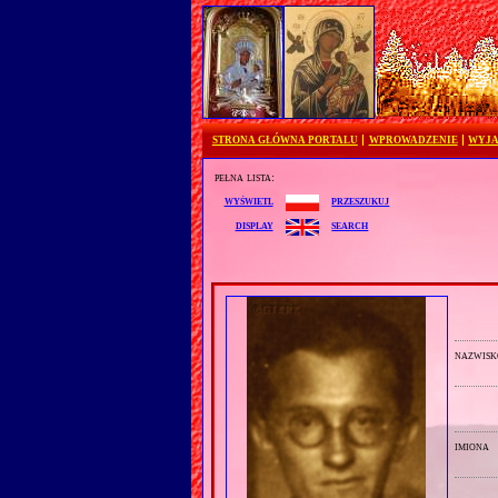
STRONA GŁÓWNA PORTALU
WPROWADZENIE
WYJA
pełna lista:
przeszukuj
wyświetl
search
display
nazwisk
imiona