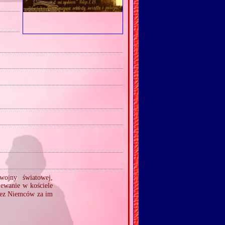
wojny światowej,
ewanie w kościele
zez Niemców za im