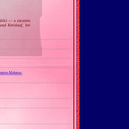
aliści — a zarazem
und Kreislauf, bei
entrop‐Mołotow
,