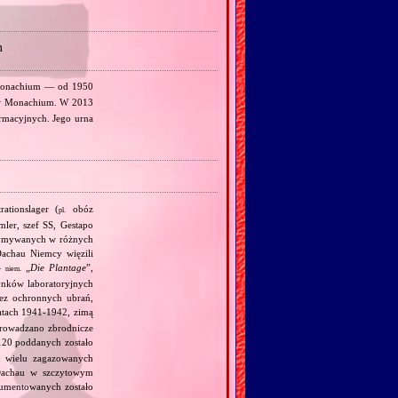
m
Monachium — od 1950
 w Monachium. W 2013
ormacyjnych. Jego urna
ationslager (
obóz
pl.
mler, szef SS, Gestapo
trzymywanych w różnych
achau Niemcy więzili
—
„
Die Plantage
”,
niem.
dynków laboratoryjnych
bez ochronnych ubrań,
atach 1941‐1942, zimą
eprowadzano zbrodnicze
20 poddanych zostało
 wielu zagazowanych
Dachau w szczytowym
umentowanych zostało