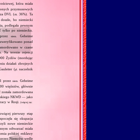
wościowej, która miała
adzonych przymusowych
oza DVL (
36%). Ta
ok.
doszło, bo niemiecki
nia, podlegała pewnym
 tylko po niemiecku.
y przez
Geheime
niem.
 zweryfikowano ponad
zamordowano w czasie
. Na terenie rejencji
000 Żydów (mordując
niu działań zbrojnych
auleiter (
naczelnik
pl.
41 przez
Geheime
niem.
000 więźniów, głównie
ć została zamordowana
syjskiego NKWD — jako
racy w Rosji.
(więcej na:
owiącej pierwszy etap
zpoczęła się okupacja
zyli nowe niemieckie
ycznym odtwarzać miała
enia polskiej enklawy
a przez Niemców wedle