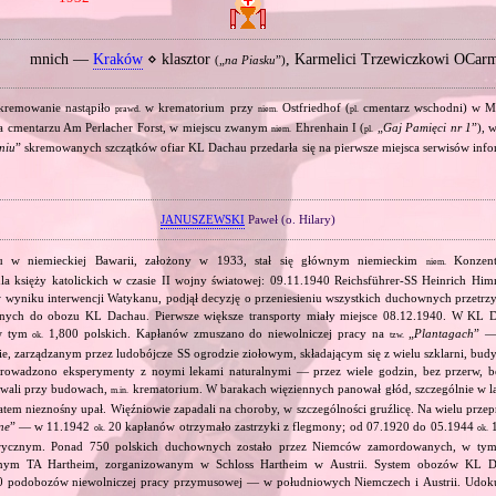
mnich —
Kraków
⋄ klasztor
, Karmelici Trzewiczkowi OCar
(„
na Piasku
”)
kremowanie nastąpiło
w krematorium przy
Ostfriedhof (
cmentarz wschodni) w 
prawd.
niem.
pl.
a cmentarzu Am Perlacher Forst, w miejscu zwanym
Ehrenhain I (
„
Gaj Pamięci nr 1
”),
niem.
pl.
niu
” skremowanych szczątków ofiar KL Dachau przedarła się na pierwsze miejsca serwisów inf
JANUSZEWSKI
Paweł (o. Hilary)
 w niemieckiej Bawarii, założony w 1933, stał się głównym niemieckim
Konzentr
niem.
a księży katolickich w czasie II wojny światowej: 09.11.1940 Reichsführer‐SS Heinrich Him
, w wyniku interwencji Watykanu, podjął decyzję o przeniesieniu wszystkich duchownych prze
jnych do obozu KL Dachau. Pierwsze większe transporty miały miejsce 08.12.1940. W KL D
w tym
1,800 polskich. Kapłanów zmuszano do niewolniczej pracy na
„
Plantagach
” 
ok.
tzw.
, zarządzanym przez ludobójcze SS ogrodzie ziołowym, składającym się z wielu szklarni, bu
 prowadzono eksperymenty z noymi lekami naturalnymi — przez wiele godzin, bez przerw, 
owali przy budowach,
krematorium. W barakach więziennych panował głód, szczególnie w l
m.in.
atem nieznośny upał. Więźniowie zapadali na choroby, w szczególności gruźlicę. Na wielu prz
ne
” — w 11.1942
20 kapłanów otrzymało zastrzyki z flegmony; od 07.1920 do 05.1944
1
ok.
ok.
rycznym. Ponad 750 polskich duchownych zostało przez Niemców zamordowanych, w tym
jnym TA Hartheim, zorganizowanym w Schloss Hartheim w Austrii. System obozów KL 
 podobozów niewolniczej pracy przymusowej — w południowych Niemczech i Austrii. Udok