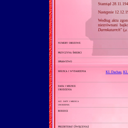
Stamtąd 28.11.19
Następnie 12.12.1
Według aktu zgon
niezrównani bajk
Darmkatarrch
” (
pl.
numery obozowe
przyczyna śmierci
sprawstwo
miejsca i wydarzenia
KL Dachau
,
KL
data i miejsce
urodzenia
alt. daty i miejsca
urodzenia
rodzice
prezbiterat (święcenia)