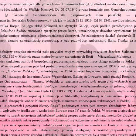
ecjalnie ustanowionych dla polskich
Untermenschen (
podludzie) — do czasu ofensy
niem.
pl.
roßdeutschland (
Wielkie Niemcy). Do 31.07.1940 zwana formalnie
Generalgouvernem
pl.
niem.
te (
Generalne Gubernatorstwo dla okupowanych ziem polskich) — pó
pl.
ment (
Generalne Gubernatorstwo), tak jak w latach 1915‐1918. Od 07.1941, czyli po niemie
pl.
sznika Rosjan, w jego skład wchodził też dystrykt Galicja, czyli polskie przedwojenne 
olaków i Żydów stosowano specjalne prawo karne, umożliwiające dowolne wymierzanie kar
 sankcjonujące stosowanie odpowiedzialności zbiorowej. Po zakończeniu działań zbrojnych II
ent uznano za organizację przestępczą, a jego przywódcę, gubernatora Hansa Franka, za zb
dobójczy rosyjsko‐niemiecki pakt przyjaźni między przywódcą rosyjskim Józefem Stalinem
23.08.1939 w Moskwie przez ministrów spraw zagranicznych Rosji — Wiaczesława Mołotowa —
ry sankcjonował i był bezpośrednią przyczyną niemieckiego i rosyjskiego najazdu na Polskę 
 W sensie politycznym pakt był próbą przywrócenia status quo ante sprzed 1914, z jednym wy
ą
„
Królestwa Polskiego
”, wchodzącego w 1914 w skład Imperium Rosyjskiego, na Galicję 
tzw.
 1914 należącą do Imperium Austro‐Węgierskiego. Galicję, ze Lwowem, mieli przejąć Rosjanie, 
go Gubernatorstwa — Niemcy. Wybuchła w rezultacie „
wojna była jedną z największych w his
eistyczne i antychrześcijańskie ideologie: narodowego i międzynarodowego socjalizmu, odrzu
 Nie zabijaj!
” (abp Stanisław Gądecki, 01.09.2019). Ustalenia paktu — wsparte zdradą formalny
tóre 12.09.1939 na wspólnej konferencji w Abbeville, zdecydowały o nieudzielaniu pomoc
ziałań zbrojnych wobec Niemiec (co było złamaniem zobowiązań traktatowych z Polską) — 
e „
o granicach i przyjaźni Niemcy‐Rosja
”, podpisanym przez tych samych zbrodniarzy. Jedny
ami wpływów w środkowej i wschodniej Europie oraz IV rozbiór Polski. W jednym z tajnych an
ować na swych terytoriach jakiejkolwiek polskiej propagandy, która dotyczy terytoriów drugiej s
wszelkie zaczątki takiej propagandy i informować się wzajemnie w odniesieniu do odpowiednic
 była seria spotkań między ludobójczymi organizacjami — niemieckim Gestapo i rosyjs
nację wysiłków w celu eksterminacji polskiej inteligencji i warstw przywódczych
 Rosji przyjęła formę zbrodni katyńskiej). Skutkiem porozumień była śmierć setek tysięcy polsk