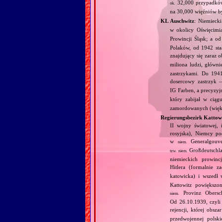
32,000 przypadków
ok.
na 30,000 więźniów 
KL Auschwitz
: Niemieck
w okolicy Oświęcimi
Prowincji Śląsk; a 
Polaków, od 1942 sta
znajdujący się zaraz 
miliona ludzi, głó
zastrzykami. Do 1941
dosercowy zastrzyk 
IG Farben, a precyzyj
który zabijał w cią
zamordowanych (większ
Regierungsbezirk Kattow
II wojny światowej, 
rosyjska), Niemcy po
w
Generalgouve
niem.
Großdeutschl
tzw.
niem.
niemieckich prowinc
Hitlera (formalnie 
katowicka) i wszedł
Kattowitz powiększo
Provinz Obersch
niem.
Od 26.10.1939, czyli
rejencji, której obsz
przedwojennej polski