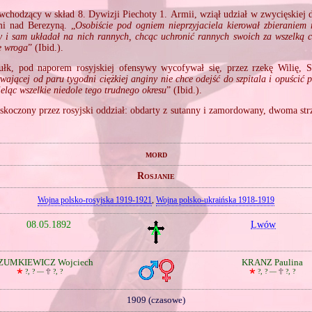
wchodzący w skład 8. Dywizji Piechoty 1. Armii, wziął udział w zwycięskiej 
i nad Berezyną. „
Osobiście pod ogniem nieprzyjaciela kierował zbieraniem
 i sam układał na nich rannych, chcąc uchronić rannych swoich za wszelką 
e wroga
” (Ibid.).
łk, pod naporem rosyjskiej ofensywy wycofywał się, przez rzekę Wilię, So
wającej od paru tygodni ciężkiej anginy nie chce odejść do szpitala i opuścić
ieląc wszelkie niedole tego trudnego okresu
” (Ibid.).
askoczony przez rosyjski oddział: obdarty z sutanny i zamordowany, dwoma strz
mord
Rosjanie
Wojna polsko‐rosyjska 1919‐1921
,
Wojna polsko‐ukraińska 1918‐1919
08.05.1892
Lwów
ZUMKIEWICZ Wojciech
KRANZ Paulina
🞲
?, ? —
🕆
?, ?
🞲
?, ? —
🕆
?, ?
1909 (czasowe)