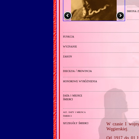
imiona 
funkcja
wyznanie
zakon
diecezja / prowincja
honorowe wyróżnienia
data i miejsce
śmierci
alt. daty i miejsca
śmierci
szczegóły śmierci
W czasie I wojny
Węgierskiej.
Od 1917 do 01.1