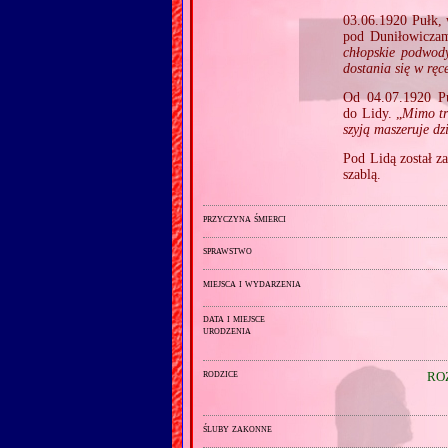
03.06.1920 Pułk, 
pod Duniłowiczam
chłopskie podwody
dostania się w ręc
Od 04.07.1920 Pu
do Lidy. „
Mimo tr
szyją maszeruje dz
Pod Lidą został z
szablą.
przyczyna śmierci
sprawstwo
miejsca i wydarzenia
data i miejsce
urodzenia
rodzice
RO
śluby zakonne