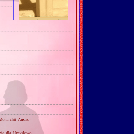
Monarchii Austro–
ie dla Umysłowo