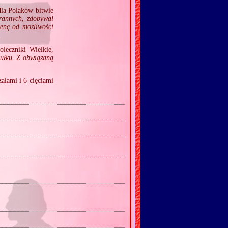
dla Polaków bitwie
 rannych, zdobywał
cenę od możliwości
leczniki Wielkie,
 pułku. Z obwiązaną
ałami i 6 cięciami