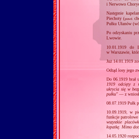
i Nerwowo Chorych
Następnie kapela
Piechoty (
cho
prawd.
Pułku Ułanów (wó
Po odzyskaniu pr
Lwowie.
10.01.1919 do 
w Warszawie, któr
Już 14.01.1919 zo
Odtąd losy jego z
Do 06.1919 brał 
1919 odcięty z n
ukrycia się w bez
pułku
” — z wniosk
08.07.1919 Pułk 
10.09.1919, w pie
funkcje patrolowe
wszystkie placów
łopatkę. Mimo dot
14.05.1920 rozpocz