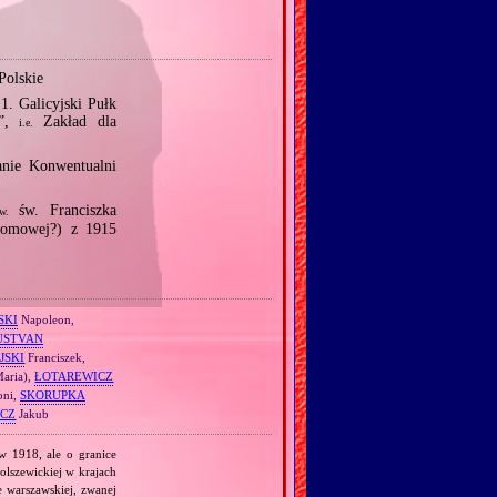
Polskie
. Galicyjski Pułk
”,
Zakład dla
i.e.
anie Konwentualni
św. Franciszka
w.
lomowej?) z 1915
SKI
Napoleon,
USTVAN
JSKI
Franciszek,
Maria),
ŁOTAREWICZ
oni,
SKORUPKA
CZ
Jakub
 w 1918, ale o granice
olszewickiej w krajach
e warszawskiej, zwanej