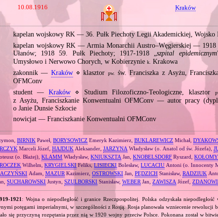
10.08.1916
Kraków
kapelan wojskowy RK — 36. Pułk Piechoty Legii Akademickiej, Wojsko 
kapelan wojskowy RK — Armia Monarchii Austro–Węgierskiej — 1918 1
Ułanów; 1918 59. Pułk Piechoty; 1917‐1918 „
szpital epidemicznym
Umysłowo i Nerwowo Chorych, w Kobierzynie
Krakowa
k.
zakonnik —
Kraków
⋄ klasztor
św. Franciszka z Asyżu, Franciszk
pw.
OFMConv
student —
Kraków
⋄ Studium Filozoficzno‐Teologiczne, klasztor
p
z Asyżu, Franciszkanie Konwentualni OFMConv — autor pracy (dyp
o Janie Dunsie Szkocie
nowicjat — Franciszkanie Konwentualni OFMConv
zymon,
BIRNIK
Paweł,
BORYSOWICZ
Emeryk Kazimierz,
BUKLAREWICZ
Michał,
DYAKOW
RCZYK
Marceli Józef,
HAJDUK
Aleksander,
JARZYNA
Władysław (o. Anatol od św. Józefa),
J
eusz (o. Błażej),
KLAMM
Władysław,
KNIUKSZTA
Jan,
KNOBELSDORF
Ryszard,
KOŁOMY
ROCZEK
Wilhelm,
KRYGIELSKI
Feliks,
LISIECKI
Bolesław,
LUCACIU
Antoni (o. Innocenty 
ACZYŃSKI
Adam,
MAZUR
Kazimierz,
OSTROWSKI
Jan,
PĘDZICH
Stanisław,
RADZIUK
Ant
an,
SUCHAROWSKI
Justyn,
SZULBORSKI
Stanisław,
WEBER
Jan,
ZAWISZA
Józef,
ZDANOWI
1919‐1921
: Wojna o niepodległość i granice Rzeczpospolitej. Polska odzyskała niepodległość
nymi potęgami imperialnymi, w szczególności z Rosją. Rosja planowała wzniecenie rewolucji b
ało się przyczyną rozpętania przez nią w 1920 wojny przeciw Polsce. Pokonana został w bitwi