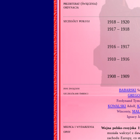
prezbiterat (święcenia)
ordynacja
szczegóły posługi
1918 – 1920
1917 – 1918
1916 – 1917
1910 – 1916
1908 – 1909
inni związani
BABARSKI
S
szczegółami śmierci
GREGO
Ferdynand Tymot
KOWALSKI
Adolf,
K
Wincenty,
MAŁ
Ignacy J
miejsca i wydarzenia
Wojna polsko‐rosyjska 
opisy
musiała walczyć z daw
zachodu Europy, co st