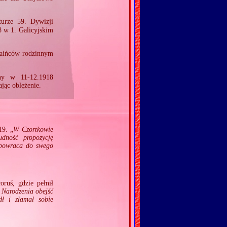
urze 59. Dywizji
8 w 1. Galicyjskim
raińców rodzinnym
ny w 11‐12.1918
jąc oblężenie.
19. „
W Czortkowie
udność propozycję
i powraca do swego
oruś, gdzie pełnił
 Narodzenia obejść
dł i złamał sobie