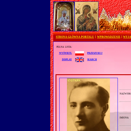
STRONA GŁÓWNA PORTALU
WPROWADZENIE
WYJA
pełna lista:
przeszukuj
wyświetl
search
display
nazwisk
imiona