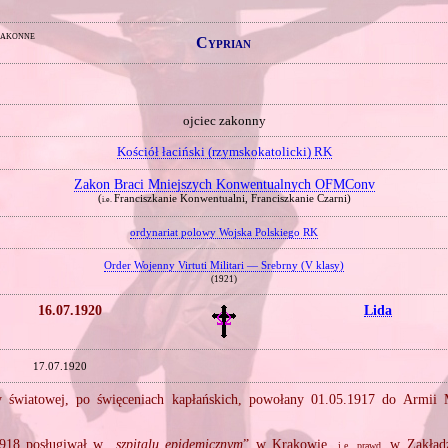
zakonne
Cyprian
ojciec zakonny
Kościół łaciński (rzymskokatolicki) RK
Zakon Braci Mniejszych Konwentualnych OFMConv
(
Franciszkanie Konwentualni, Franciszkanie Czarni)
i.e.
ordynariat polowy Wojska Polskiego RK
Order Wojenny Virtuti Militari — Srebrny (V klasy)
(1921)
16.07.1920
Lida
17.07.1920
 światowej, po święceniach kapłańskich, powołany 01.05.1917 do Armii 
918 posługiwał w „
szpitalu epidemicznym
” w Krakowie,
w Zakładz
i.e.
prawd.