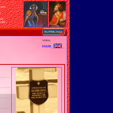
rafia
a
n
ski
awska
wersja:
english