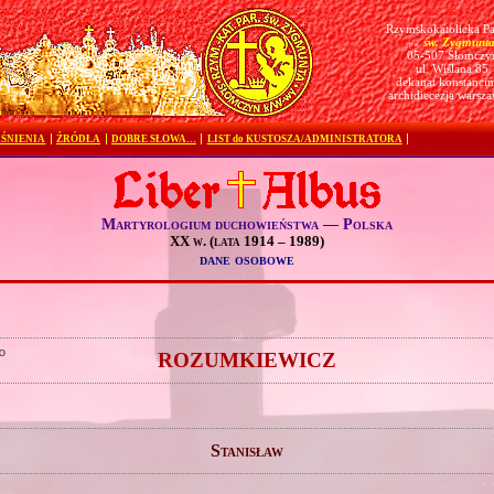
Rzymskokatolicka Pa
św. Zygmunt
pw.
05-507 Słomczy
ul. Wiślana 85
dekanat konstanciń
archidiecezja warsz
ŚNIENIA
ŹRÓDŁA
DOBRE SŁOWA…
LIST do KUSTOSZA/ADMINISTRATORA
Martyrologium duchowieństwa — Polska
XX w. (lata 1914 – 1989)
dane osobowe
o
ROZUMKIEWICZ
Stanisław