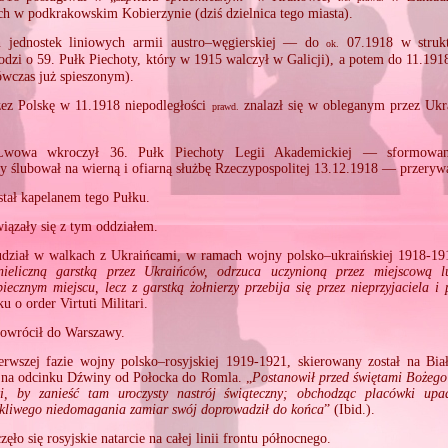
 w podkrakowskim Kobierzynie (dziś dzielnica tego miasta).
n jednostek liniowych armii austro–węgierskiej — do
07.1918 w strukt
ok.
dzi o 59. Pułk Piechoty, który w 1915 walczył w Galicji), a potem do 11.191
wczas już spieszonym).
zez Polskę w 11.1918 niepodległości
znalazł się w obleganym przez Uk
prawd.
Lwowa wkroczył 36. Pułk Piechoty Legii Akademickiej — sformowa
y ślubował na wierną i ofiarną służbę Rzeczypospolitej 13.12.1918 — przerywa
stał kapelanem tego Pułku.
wiązały się z tym oddziałem.
udział w walkach z Ukraińcami, w ramach wojny polsko–ukraińskiej 1918‐19
ieliczną garstką przez Ukraińców, odrzuca uczynioną przez miejscową l
piecznym miejscu, lecz z garstką żołnierzy przebija się przez nieprzyjaciela 
u o order Virtuti Militari.
powrócił do Warszawy.
rwszej fazie wojny polsko–rosyjskiej 1919‐1921, skierowany został na Biał
 na odcinku Dźwiny od Połocka do Romla. „
Postanowił przed świętami Bożego
ki, by zanieść tam uroczysty nastrój świąteczny; obchodząc placówki upa
kliwego niedomagania zamiar swój doprowadził do końca
” (Ibid.).
ęło się rosyjskie natarcie na całej linii frontu północnego.