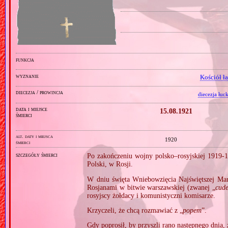
funkcja
wyznanie
Kościół ł
diecezja / prowincja
diecezja łuc
data i miejsce
15.08.1921
śmierci
alt. daty i miejsca
1920
śmierci
szczegóły śmierci
Po zakończeniu wojny polsko–rosyjskiej 1919‐1
Polski, w Rosji.
W dniu święta Wniebowzięcia Najświętszej Mary
Rosjanami w bitwie warszawskiej (zwanej „
cud
rosyjscy żołdacy i komunistyczni komisarze.
Krzyczeli, że chcą rozmawiać z „
popem
”.
Gdy poprosił, by przyszli rano następnego dnia, 