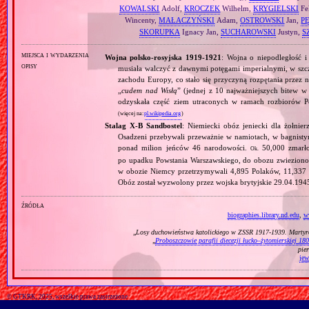
KOWALSKI
Adolf,
KROCZEK
Wilhelm,
KRYGIELSKI
Fe
Wincenty,
MAŁACZYŃSKI
Adam,
OSTROWSKI
Jan,
P
SKORUPKA
Ignacy Jan,
SUCHAROWSKI
Justyn,
S
miejsca i wydarzenia
Wojna polsko‐rosyjska 1919‐1921
: Wojna o niepodległość i
opisy
musiała walczyć z dawnymi potęgami imperialnymi, w szcze
zachodu Europy, co stało się przyczyną rozpętania przez 
„
cudem nad Wisłą
” (jednej z 10 najważniejszych bitew w 
odzyskała część ziem utraconych w ramach rozbiorów P
(więcej na:
pl.wikipedia.org
)
Stalag X‐B Sandbostel
: Niemiecki obóz jeniecki dla żołni
Osadzeni przebywali przeważnie w namiotach, w bagnisty
ponad milion jeńców 46 narodowości.
50,000 zmarło
Ok.
po upadku Powstania Warszawskiego, do obozu zwieziono 
w obozie Niemcy przetrzymywali 4,895 Polaków, 11,337 
Obóz został wyzwolony przez wojska brytyjskie 29.04.194
źródła
biographies.library.nd.edu
,
w
„
Losy duchowieństwa katolickiego w ZSSR 1917‐1939. Marty
„
Proboszczowie parafii diecezji łucko–żytomierskiej 18
pie
jew
© GTKRK, 2025, wszelkie prawa zastrzeżone