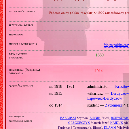
alt. szczegóły śmierci
Podczas wojny polsko–rosyjskiej w 1920 zamordowany prz
przyczyna śmierci
sprawstwo
miejsca i wydarzenia
Wojna polsko‐ros
data i miejsce
1889
urodzenia
prezbiterat (święcenia)
1914
ordynacja
szczegóły posługi
1918 – 1921
administrator —
Krasiłó
ok.
1915
wikariusz —
Berdyczó
ok.
Lipowiec‐Berdyczów
do 1914
student —
Żytomierz
⋄ f
inni związani
BABARSKI
Szymon,
BIRNIK
Paweł,
BORYSOWI
szczegółami śmierci
GREGORCZYK
Marceli Józef,
HAJDUK
Ale
Ferdynand Tymoteusz (o. Błażej),
KLAMM
Władysł