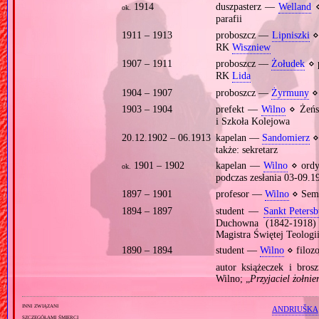
1914
duszpasterz —
Welland
⋄
ok.
parafii
1911 – 1913
proboszcz —
Lipniszki
⋄
RK
Wiszniew
1907 – 1911
proboszcz —
Żołudek
⋄ 
RK
Lida
1904 – 1907
proboszcz —
Żyrmuny
⋄ 
1903 – 1904
prefekt —
Wilno
⋄ Żeńs
i Szkoła Kolejowa
20.12.1902 – 06.1913
kapelan —
Sandomierz
⋄ 
także: sekretarz
1901 – 1902
kapelan —
Wilno
⋄ ordyn
ok.
podczas zesłania 03‐09.1
1897 – 1901
profesor —
Wilno
⋄ Sem
1894 – 1897
student —
Sankt Petersb
Duchowna (1842‐1918) 
Magistra Świętej Teologi
1890 – 1894
student —
Wilno
⋄ filozo
autor książeczek i brosz
Wilno; „
Przyjaciel żołnie
inni związani
ANDRIUŠKA
szczegółami śmierci