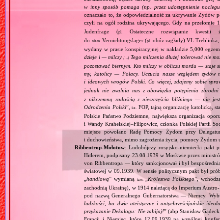
w inny sposób pomaga (np. przez udostępnienie noclegu,
oznaczało to, że odpowiedzialność za ukrywanie Żydów pono
czyli na ogół rodzina ukrywającego. Gdy na przełomie 
Judenfrage (
Ostateczne rozwiązanie kwestii
pl.
do
Vernichtungslager (
obóz zagłady) VL Treblinka, 
niem.
pl.
wydany w prasie konspiracyjnej w nakładzie 5,000 egzempl
dzieje i — milczy
Tego milczenia dłużej tolerować nie mo
[…]
pozostawać biernym. Kto milczy w obliczu mordu — staje s
my, katolicy — Polacy. Uczucia nasze względem żydów ni
i ideowych wrogów Polski. Co więcej, zdajemy sobie spra
jednak nie zwalnia nas z obowiązku potępienia zbrodn
z nikczemną radością z nieszczęścia bliźniego — nie jes
Odrodzenia Polski
”,
FOP, tajną organizację katolicką, s
i.e.
Polskie Państwo Podziemne, największa organizacja opo
i Wandy Krahelskiej–Filipowicz, członka Polskiej Partii
miejsce powołano Radę Pomocy Żydom przy Delegatu
i duchowieństwa, mimo zagrożenia życia, pomocy Żydom ud
Ribbentrop‐Mołotow
: Ludobójczy rosyjsko‐niemiecki pakt 
Hitlerem, podpisany 23.08.1939 w Moskwie przez minist
von Ribbentropa — który sankcjonował i był bezpośrednią
światowej w 09.1939. W sensie politycznym pakt był prób
„
handlową
” wymianą
„
Królestwa Polskiego
”, wchodzą
tzw.
zachodnią Ukrainę), w 1914 należącą do Imperium Austro‐W
pod nazwą Generalnego Gubernatorstwa — Niemcy. Wybuc
ludzkości, bo dwie ateistyczne i antychrześcijańskie id
przykazanie Dekalogu: Nie zabijaj!
” (abp Stanisław Gądeck
Francji i Niemiec, które 12.09.1939 na wspólnej konfe