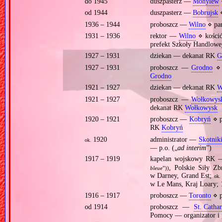
do 1945
duszpasterz —
Mohylew
od 1944
duszpasterz —
Bobrujsk
⋄
1936 – 1944
proboszcz —
Wilno
⋄ pa
1931 – 1936
rektor —
Wilno
⋄ kości
prefekt Szkoły Handlowe
1927 – 1931
dziekan — dekanat RK
G
1927 – 1931
proboszcz —
Grodno
⋄ 
Grodno
1921 – 1927
dziekan — dekanat RK
W
1921 – 1927
proboszcz —
Wołkowys
dekanat RK
Wołkowysk
1920 – 1921
proboszcz —
Kobryń
⋄ p
RK
Kobryń
1920
administrator —
Skotnik
ok.
— p.o. („
ad interim
”)
1917 – 1919
kapelan wojskowy RK —
, Polskie Siły Z
bleue
”))
w Darney, Grand Est;
ok.
w Le Mans, Kraj Loary; 
1916 – 1917
proboszcz —
Toronto
⋄ p
od 1914
proboszcz —
St. Cathar
Pomocy — organizator i 