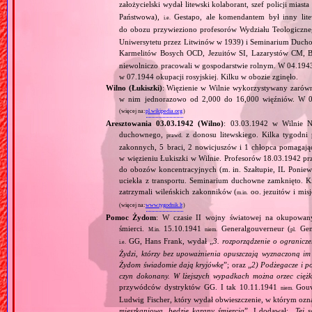
założycielski wydał litewski kolaborant, szef policji mia
Państwowa),
Gestapo, ale komendantem był inny lite
i.e.
do obozu przywieziono profesorów Wydziału Teologiczn
Uniwersytetu przez Litwinów w 1939) i Seminarium Duch
Karmelitów Bosych OCD, Jezuitów SI, Lazarystów CM, 
niewolniczo pracowali w gospodarstwie rolnym. W 04.1943
w 07.1944 okupacji rosyjskiej. Kilku w obozie zginęło.
Wilno (Łukiszki)
: Więzienie w Wilnie wykorzystywany zarówn
w nim jednorazowo od 2,000 do 16,000 więźniów. W 06
(więcej na:
pl.wikipedia.org
)
Aresztowania 03.03.1942 (Wilno)
: 03.03.1942 w Wilnie N
duchownego,
z donosu litewskiego. Kilka tygodni 
prawd.
zakonnych, 5 braci, 2 nowicjuszów i 1 chłopca pomagaj
w więzieniu Łukiszki w Wilnie. Profesorów 18.03.1942 pr
do obozów koncentracyjnych (m. in. Szałtupie, IL Poniew
uciekła z transportu. Seminarium duchowne zamknięto. 
zatrzymali wileńskich zakonników (
oo. jezuitów i mis
m.in.
(więcej na:
www.tygodnik.lt
)
Pomoc Żydom
: W czasie II wojny światowej na okupowan
śmierci.
15.10.1941
Generalgouverneur (
Gen
M.in.
niem.
pl.
GG, Hans Frank, wydał „
3. rozporządzenie o ogranicz
i.e.
Żydzi, którzy bez upoważnienia opuszczają wyznaczoną im d
Żydom świadomie dają kryjówkę
”; oraz „
2) Podżegacze i po
czyn dokonany. W lżejszych wypadkach można orzec ciężki
przywódców dystryktów GG. I tak 10.11.1941
Gouv
niem.
Ludwig Fischer, który wydał obwieszczenie, w którym oznaj
mieszkaniową, będzie karany śmiercią
”. I dodawał: „
Tej 