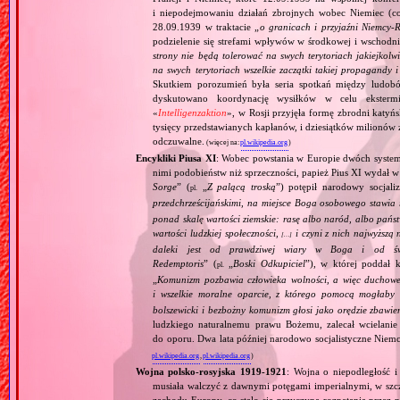
i niepodejmowaniu działań zbrojnych wobec Niemiec (c
28.09.1939 w traktacie „
o granicach i przyjaźni Niemcy‐
podzielenie się strefami wpływów w środkowej i wschodni
strony nie będą tolerować na swych terytoriach jakiejkolwi
na swych terytoriach wszelkie zaczątki takiej propagandy
Skutkiem porozumień była seria spotkań między ludob
dyskutowano koordynację wysiłków w celu ekstermi
«
Intelligenzaktion
», w Rosji przyjęła formę zbrodni katyńs
tysięcy przedstawianych kapłanów, i dziesiątków milionów z
odczuwalne.
(więcej na:
pl.wikipedia.org
)
Encykliki Piusa XI
: Wobec powstania w Europie dwóch systemó
nimi podobieństw niż sprzeczności, papież Pius XI wydał 
Sorge
” (
„
Z palącą troską
”) potępił narodowy socjali
pl.
przedchrześcijańskimi, na miejsce Boga osobowego stawia 
ponad skalę wartości ziemskie: rasę albo naród, albo pańs
wartości ludzkiej społeczności,
i czyni z nich najwyższą 
[…]
daleki jest od prawdziwej wiary w Boga i od świ
Redemptoris
” (
„
Boski Odkupiciel
”), w której poddał k
pl.
„
Komunizm pozbawia człowieka wolności, a więc duchowej
i wszelkie moralne oparcie, z którego pomocą mogłaby 
bolszewicki i bezbożny komunizm głosi jako orędzie zbawie
ludzkiego naturalnemu prawu Bożemu, zalecał wcielanie 
do oporu. Dwa lata później narodowo socjalistyczne Niemc
pl.wikipedia.org
,
pl.wikipedia.org
)
Wojna polsko‐rosyjska 1919‐1921
: Wojna o niepodległość i
musiała walczyć z dawnymi potęgami imperialnymi, w szcze
zachodu Europy, co stało się przyczyną rozpętania przez 