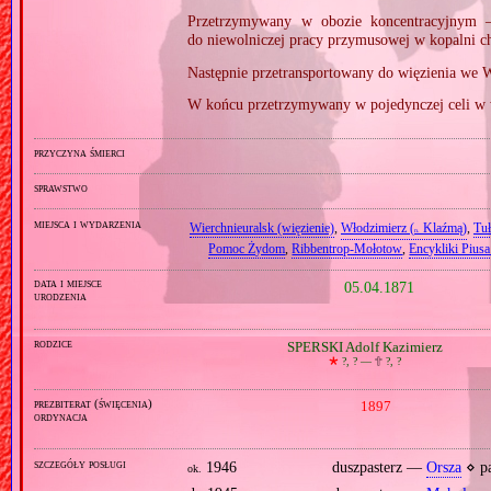
Przetrzymywany w obozie koncentracyjny
do niewolniczej pracy przymusowej w kopalni 
Następnie przetransportowany do więzienia we 
W końcu przetrzymywany w pojedynczej celi w w
przyczyna śmierci
sprawstwo
miejsca i wydarzenia
Wierchnieuralsk (więzienie)
,
Włodzimierz (
Klaźmą)
,
Tu
n.
Pomoc Żydom
,
Ribbentrop‐Mołotow
,
Encykliki Pius
data i miejsce
05.04.1871
urodzenia
rodzice
SPERSKI Adolf Kazimierz
🞲
?, ? —
🕆
?, ?
prezbiterat (święcenia)
1897
ordynacja
szczegóły posługi
1946
duszpasterz —
Orsza
⋄ pa
ok.