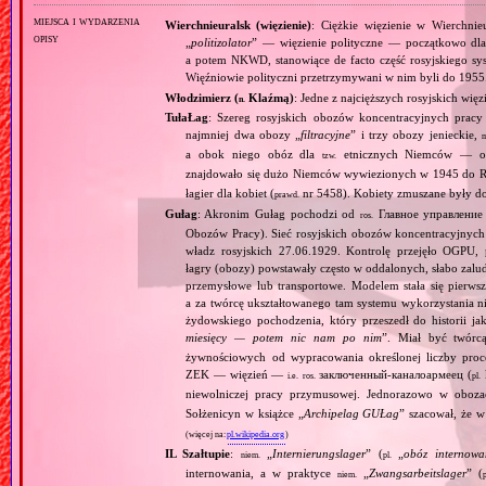
miejsca i wydarzenia
Wierchnieuralsk (więzienie)
: Ciężkie więzienie w Wierchni
opisy
„
politizolator
” — więzienie polityczne — początkowo dl
a potem NKWD, stanowiące de facto część rosyjskiego sy
Więźniowie polityczni przetrzymywani w nim byli do 1955
Włodzimierz (
Klaźmą)
: Jedne z najcięższych rosyjskich wi
n.
TułaŁag
: Szereg rosyjskich obozów koncentracyjnych pracy
najmniej dwa obozy „
filtracyjne
” i trzy obozy jenieckie,
m
a obok niego obóz dla
etnicznych Niemców — oso
tzw.
znajdowało się dużo Niemców wywiezionych w 1945 do Ro
łagier dla kobiet (
nr 5458). Kobiety zmuszane były d
prawd.
Gułag
: Akronim Gułag pochodzi od
Главное управление 
ros.
Obozów Pracy). Sieć rosyjskich obozów koncentracyjnych 
władz rosyjskich 27.06.1929. Kontrolę przejęło OGP
łagry (obozy) powstawały często w oddalonych, słabo zal
przemysłowe lub transportowe. Modelem stała się pierwsz
a za twórcę ukształtowanego tam systemu wykorzystania n
żydowskiego pochodzenia, który przeszedł do historii ja
miesięcy — potem nic nam po nim
”. Miał być twórc
żywnościowych od wypracowania określonej liczby proc
ZEK — więzień —
заключенный‐каналоармеец (
k
i.e.
ros.
pl.
niewolniczej pracy przymusowej. Jednorazowo w oboz
Sołżenicyn w książce „
Archipelag GUŁag
” szacował, że 
(więcej na:
pl.wikipedia.org
)
IL Szałtupie
:
„
Internierungslager
” (
„
obóz internowa
niem.
pl.
internowania, a w praktyce
„
Zwangsarbeitslager
” (
niem.
p