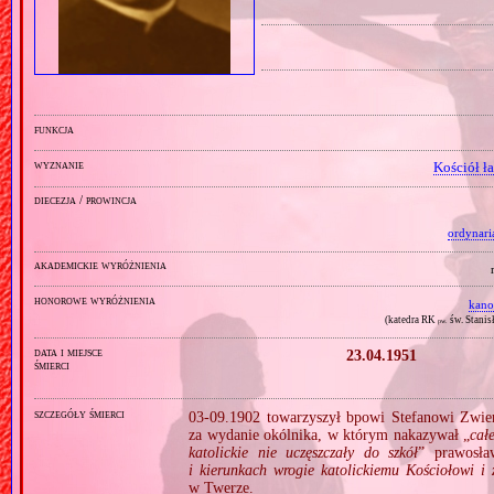
funkcja
wyznanie
Kościół ł
diecezja / prowincja
ordynari
akademickie wyróżnienia
honorowe wyróżnienia
kano
(katedra RK
św. Stanis
pw.
data i miejsce
23.04.1951
śmierci
szczegóły śmierci
03‐09.1902 towarzyszył bpowi Stefanowi Zwie
za wydanie okólnika, w którym nakazywał „
cał
katolickie nie uczęszczały do szkół
” prawosł
i kierunkach wrogie katolickiemu Kościołowi i 
w Twerze.