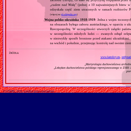
„
cudem nad Wisłą
” (jednej z 10 najważniejszych bitew w 
odzyskała część ziem utraconych w ramach rozbiorów P
(więcej na:
pl.wikipedia.org
)
Wojna polsko‐ukraińska 1918‐1919
: Jedna z wojen toczonyc
na obszarach byłego zaboru austriackiego, w oparciu o ukr
Rzeczpospolitą. W szczególności utworzyli zalążki państ
w szczególności młodych ludzi — zwanych odtąd orlęta
w niezwykły sposób bronione przed atakami ukraińskimi
na wschód i południe, przejmując kontrolę nad swoimi zie
źródła
www.katolicy.eu
,
ordynar
„
Martyrologia duchowieństwa archidiec
„
Leksykon duchowieństwa polskiego represjonowanego w ZSRS 
pie
© GTKRK, 2026, wszelkie prawa zastrzeżone