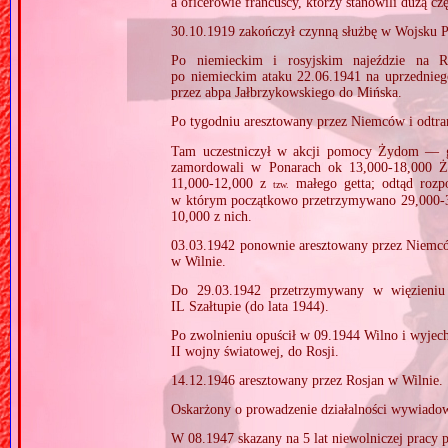
a oficerowie francuscy, którzy stanowili dużą cz
30.10.1919 zakończył czynną służbę w Wojsku Po
Po niemieckim i rosyjskim najeździe na R
po niemieckim ataku 22.06.1941 na uprzedniego
przez abpa Jałbrzykowskiego do Mińska.
Po tygodniu aresztowany przez Niemców i odtr
Tam uczestniczył w akcji pomocy Żydom — ge
zamordowali w Ponarach ok 13,000‐18,000 Ż
11,000‐12,000 z
małego getta; odtąd roz
tzw.
w którym początkowo przetrzymywano 29,000‐
10,000 z nich.
03.03.1942 ponownie aresztowany przez Niemcó
w Wilnie.
Do 29.03.1942 przetrzymywany w więzieniu
IL Szałtupie (do lata 1944).
Po zwolnieniu opuścił w 09.1944 Wilno i wyjech
II wojny światowej, do Rosji.
14.12.1946 aresztowany przez Rosjan w Wilnie.
Oskarżony o prowadzenie działalności wywiadowc
W 08.1947 skazany na 5 lat niewolniczej pracy