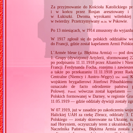
Za przyjmowanie do Kościoła Katolickiego pr
i w końcu przez Rosjan aresztowany i 1
w Łukiszki. Dwoma wyrokami wileńskiej
w twierdzy. Przetrzymywany
w Pskowie.
m.in.
Po 13 miesiącach, w 1914 zmuszony do wyjazdu
W 1917 zgłosił się do polskich oddziałów w
do Francji, gdzie został kapelanem Armii Polsk
L’Armée bleue (
Błękitna Armia) — pod dow
pl.
1. Grupy (dywizjonu) Artylerii, sformowanej 
po podpisaniu 11.11.1918 przez Aliantów i N
Francji Ferdynanda Focha, rozejmu i zawieszen
a także po przekazaniu 11.11.1918 przez Rad
Centralne (Niemcy i Austro–Węgry)
Kö
tzw.
niem.
wojskiem brygadierowi Józefowi Piłsudskiem
oznaczało de facto odrodzenie państwa
Polowej.
wówczas został kapelanem — o
Prawd.
Polskich formowanej w Darney, w regionie Gran
11.05.1919 — gdzie oddziały dywizji zostały z
W 07.1919, już w zasadzie po zakończeniu wojn
Halickiej UAH za rzekę Zbrucz, oddziały 3.
Polskiego — zostały skierowane na Ukrainę, 
nad Horyniem, oczyszczały teren z ukraińskich
Naczelnika Państwa, Błękitna Armia została 