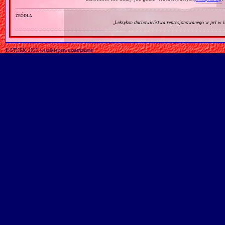
źródła
„
Leksykon duchowieństwa represjonowanego w prl w l
© GTKRK, 2025, wszelkie prawa zastrzeżone