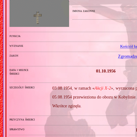
imiona zakonne
funkcja
wyznanie
Kościół ł
zakon
Zgromadzen
data i miejsce
01.10.1956
śmierci
szczegóły śmierci
03.08.1954, w ramach «
Akcji X‐2
», wyrzucona p
05.08.1954 przewieziona do obozu w Kobylinie.
Wkrótce zginęła.
przyczyna śmierci
sprawstwo