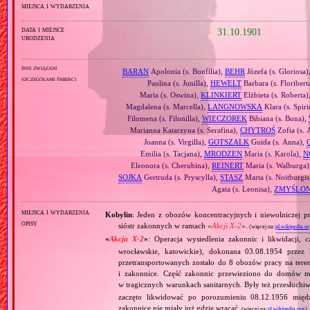
miejsca i wydarzenia
data i miejsce
31.10.1901
urodzenia
inni związani
BARAN
Apolonia (s. Bonfilia),
BEHR
Józefa (s. Gloriosa)
szczegółami śmierci
Paulina (s. Junilla),
HEWELT
Barbara (s. Floribert
Maria (s. Oswina),
KLINKIERT
Elżbieta (s. Roberta)
Magdalena (s. Marcella),
LANGNOWSKA
Klara (s. Spir
Filomena (s. Filonilla),
WIECZOREK
Bibiana (s. Bona),
Marianna Katarzyna (s. Serafina),
CHYTROŚ
Zofia (s. 
Joanna (s. Virgilla),
GOTSZALK
Guida (s. Anna),
Emilia (s. Tacjana),
MRODZEN
Maria (s. Karola),
N
Eleonora (s. Cherubina),
REINERT
Maria (s. Walburga)
SOJKA
Gertruda (s. Pryscylla),
STASZ
Marta (s. Noitburgis
Agata (s. Leonisa),
ZMYŚLO
miejsca i wydarzenia
Kobylin
: Jeden z obozów koncentracyjnych i niewolniczej pr
opisy
sióstr zakonnych w ramach «
Akcji X‐2
».
(więcej na:
pl.wikipedia.or
«
Akcja X‐2
»
: Operacja wysiedlenia zakonnic i likwidacji, 
wrocławskie, katowickie), dokonana 03.08.1954 przez
przetransportowanych zostało do 8 obozów pracy na tere
i zakonnice. Część zakonnic przewieziono do domów ma
w tragicznych warunkach sanitarnych. Były też przesłuchi
zaczęto likwidować po porozumieniu 08.12.1956 mię
zakonnice nie miały już gdzie wracać.
(więcej na:
pl.wikipedia.org
)