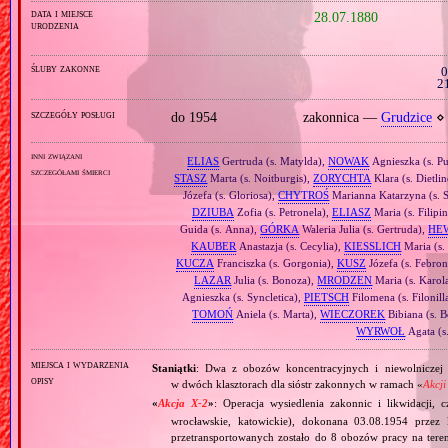
data i miejsce
28.07.1880
urodzenia
śluby zakonne
0
2
szczegóły posługi
do 1954
zakonnica —
Grudzice
⋄ 
inni związani
ELIAS
Gertruda (s. Matylda),
NOWAK
Agnieszka (s. Pu
szczegółami śmierci
STASZ
Marta (s. Noitburgis),
ZORYCHTA
Klara (s. Dietli
Józefa (s. Gloriosa),
CHYTROŚ
Marianna Katarzyna (s. S
DZIUBA
Zofia (s. Petronela),
ELIASZ
Maria (s. Filipi
Guida (s. Anna),
GÓRKA
Waleria Julia (s. Gertruda),
HE
KAUBER
Anastazja (s. Cecylia),
KIESSLICH
Maria (s.
KUCZA
Franciszka (s. Gorgonia),
KUSZ
Józefa (s. Febron
LAZAR
Julia (s. Bonoza),
MRODZEN
Maria (s. Karol
Agnieszka (s. Syncletica),
PIETSCH
Filomena (s. Filonill
TOMOŃ
Aniela (s. Marta),
WIECZOREK
Bibiana (s. 
WYRWOŁ
Agata (s
miejsca i wydarzenia
Staniątki
: Dwa z obozów koncentracyjnych i niewolniczej p
opisy
w dwóch klasztorach dla sióstr zakonnych w ramach «
Akcji
«
Akcja X‐2
»
: Operacja wysiedlenia zakonnic i likwidacji, 
wrocławskie, katowickie), dokonana 03.08.1954 przez
przetransportowanych zostało do 8 obozów pracy na tere