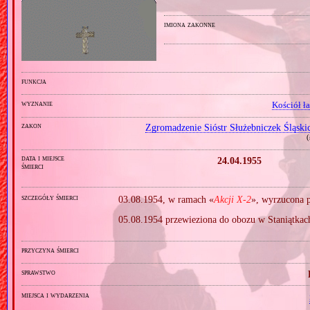
imiona zakonne
funkcja
wyznanie
Kościół ł
zakon
Zgromadzenie Sióstr Służebniczek Śląsk
(
data i miejsce
24.04.1955
śmierci
szczegóły śmierci
03.08.1954, w ramach «
Akcji X‐2
», wyrzucona p
05.08.1954 przewieziona do obozu w Staniątkach
przyczyna śmierci
sprawstwo
miejsca i wydarzenia