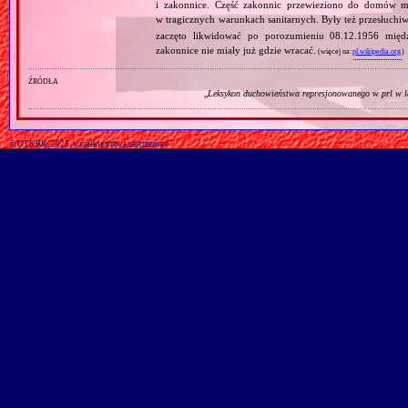
i zakonnice. Część zakonnic przewieziono do domów ma
w tragicznych warunkach sanitarnych. Były też przesłuchi
zaczęto likwidować po porozumieniu 08.12.1956 mię
zakonnice nie miały już gdzie wracać.
(więcej na:
pl.wikipedia.org
)
źródła
„
Leksykon duchowieństwa represjonowanego w prl w l
© GTKRK, 2025, wszelkie prawa zastrzeżone