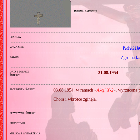
imiona zakonne
funkcja
wyznanie
Kościół ł
zakon
Zgromadzen
data i miejsce
21.08.1954
śmierci
szczegóły śmierci
03.08.1954, w ramach «
Akcji X‐2
», wyrzucona p
Chora i wkrótce zginęła.
przyczyna śmierci
sprawstwo
miejsca i wydarzenia