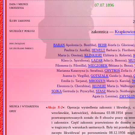
data i miejsce
07.07.1896
urodzenia
śluby zakonne
2
szczegóły posługi
zakonnica —
Krapkowic
inni związani
BARAN
Apolonia (s. Bonfilia),
BEHR
Józefa (s. Gloriosa)
szczegółami śmierci
Paulina (s. Junilla),
HEWELT
Barbara (s. Floribert
Maria (s. Oswina),
KLINKIERT
Elżbieta (s. Roberta),
Klara (s. Spiridiona),
LAZAR
Julia (s. Bonoza),
MUS
Filomena (s. Filonilla),
WIECZOREK
Bibiana (s. Bona),
Marianna Katarzyna (s. Serafina),
CHYTROŚ
Zofia (s. 
Joanna (s. Virgilla),
GOTSZALK
Guida (s. Anna),
Emilia (s. Tacjana),
MRODZEN
Maria (s. Karola),
N
Eleonora (s. Cherubina),
REINERT
Maria (s. Walburga)
SOJKA
Gertruda (s. Pryscylla),
STASZ
Marta (s. Noitburgis
Agata (s. Leonisa),
ZMYŚLO
miejsca i wydarzenia
«
Akcja X‐2
»
: Operacja wysiedlenia zakonnic i likwidacji, 
opisy
wrocławskie, katowickie), dokonana 03.08.1954 przez
przetransportowanych zostało do 8 obozów pracy na tere
i zakonnice. Część zakonnic przewieziono do domów ma
w tragicznych warunkach sanitarnych. Były też przesłuchi
zaczęto likwidować po porozumieniu 08.12.1956 mię