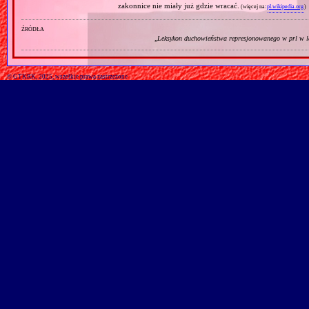
zakonnice nie miały już gdzie wracać.
(więcej na:
pl.wikipedia.org
)
źródła
„
Leksykon duchowieństwa represjonowanego w prl w l
© GTKRK, 2025, wszelkie prawa zastrzeżone