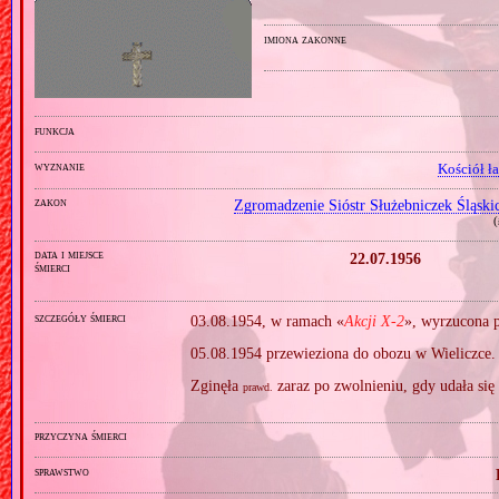
imiona zakonne
funkcja
wyznanie
Kościół ł
zakon
Zgromadzenie Sióstr Służebniczek Śląsk
(
data i miejsce
22.07.1956
śmierci
szczegóły śmierci
03.08.1954, w ramach «
Akcji X‐2
», wyrzucona p
05.08.1954 przewieziona do obozu w Wieliczce.
Zginęła
zaraz po zwolnieniu, gdy udała się
prawd.
przyczyna śmierci
sprawstwo