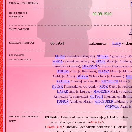
miejsca i wydarzenia
data i miejsce
02.08.1910
urodzenia
śluby zakonne
2
2
szczegóły posługi
do 1954
zakonnica —
Łany
⋄ dom
inni związani
ELIAS
Gertruda (s. Matylda),
NOWAK
Agnieszka (s. Pu
szczegółami śmierci
SOJKA
Gertruda (s. Pryscylla),
STASZ
Marta (s. Noitburg
Józefa (s. Gloriosa),
CHYTROŚ
Marianna Katarzyna (s. S
DZIUBA
Zofia (s. Petronela),
ELIASZ
Maria (s. Filipi
Guida (s. Anna),
GÓRKA
Waleria Julia (s. Gertruda),
HE
KAUBER
Anastazja (s. Cecylia),
KIESSLICH
Maria (s.
KUCZA
Franciszka (s. Gorgonia),
KUSZ
Józefa (s. Febron
LAZAR
Julia (s. Bonoza),
MRODZEN
Maria (s. Karol
Agnieszka (s. Syncletica),
PIETSCH
Filomena (s. Filonill
TOMOŃ
Aniela (s. Marta),
WIECZOREK
Bibiana (s. 
WYRWOŁ
Agata (s
miejsca i wydarzenia
Wieliczka
: Jeden z obozów koncentracyjnych i niewolniczej p
opisy
sióstr zakonnych w ramach «
Akcji X‐2
».
«
Akcja X‐2
»
: Operacja wysiedlenia zakonnic i likwidacji, 
wrocławskie, katowickie), dokonana 03.08.1954 przez