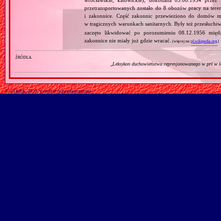
przetransportowanych zostało do 8 obozów pracy na tere
i zakonnice. Część zakonnic przewieziono do domów ma
w tragicznych warunkach sanitarnych. Były też przesłuchi
zaczęto likwidować po porozumieniu 08.12.1956 mię
zakonnice nie miały już gdzie wracać.
(więcej na:
pl.wikipedia.org
)
źródła
„
Leksykon duchowieństwa represjonowanego w prl w l
© GTKRK, 2025, wszelkie prawa zastrzeżone