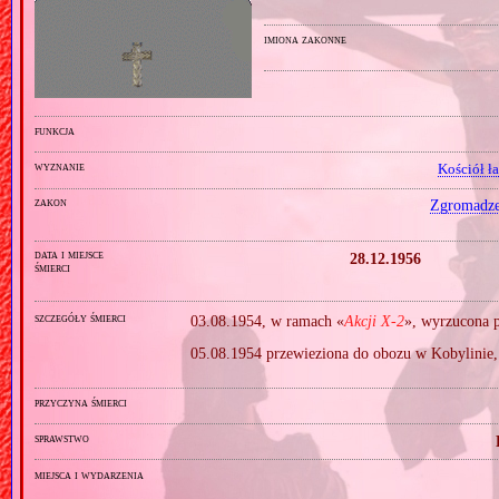
imiona zakonne
funkcja
wyznanie
Kościół ł
zakon
Zgromadzen
data i miejsce
28.12.1956
śmierci
szczegóły śmierci
03.08.1954, w ramach «
Akcji X‐2
», wyrzucona p
05.08.1954 przewieziona do obozu w Kobylinie, 
przyczyna śmierci
sprawstwo
miejsca i wydarzenia