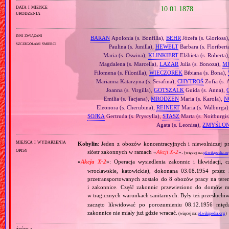
data i miejsce
10.01.1878
urodzenia
inni związani
BARAN
Apolonia (s. Bonfilia),
BEHR
Józefa (s. Gloriosa)
szczegółami śmierci
Paulina (s. Junilla),
HEWELT
Barbara (s. Floribert
Maria (s. Oswina),
KLINKIERT
Elżbieta (s. Roberta)
Magdalena (s. Marcella),
LAZAR
Julia (s. Bonoza),
M
Filomena (s. Filonilla),
WIECZOREK
Bibiana (s. Bona),
Marianna Katarzyna (s. Serafina),
CHYTROŚ
Zofia (s. 
Joanna (s. Virgilla),
GOTSZALK
Guida (s. Anna),
Emilia (s. Tacjana),
MRODZEN
Maria (s. Karola),
N
Eleonora (s. Cherubina),
REINERT
Maria (s. Walburga)
SOJKA
Gertruda (s. Pryscylla),
STASZ
Marta (s. Noitburgis
Agata (s. Leonisa),
ZMYŚLO
miejsca i wydarzenia
Kobylin
: Jeden z obozów koncentracyjnych i niewolniczej pr
opisy
sióstr zakonnych w ramach «
Akcji X‐2
».
(więcej na:
pl.wikipedia.or
«
Akcja X‐2
»
: Operacja wysiedlenia zakonnic i likwidacji, 
wrocławskie, katowickie), dokonana 03.08.1954 przez
przetransportowanych zostało do 8 obozów pracy na tere
i zakonnice. Część zakonnic przewieziono do domów ma
w tragicznych warunkach sanitarnych. Były też przesłuchi
zaczęto likwidować po porozumieniu 08.12.1956 mię
zakonnice nie miały już gdzie wracać.
(więcej na:
pl.wikipedia.org
)