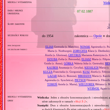
miejsca i wydarzenia
Wieli
data i miejsce
07.02.1887
urodzenia
śluby zakonne
1
2
szczegóły posługi
do 1954
zakonnica —
Opole
⋄ dom
inni związani
ELIAS
Gertruda (s. Matylda),
NOWAK
Agnieszka (s. Pu
szczegółami śmierci
Marta (s. Noitburgis),
ZORYCHTA
Klara (s. Dietlinda)
Józefa (s. Gloriosa),
CHYTROŚ
Marianna Katarzyna (s. S
DZIUBA
Zofia (s. Petronela),
ELIASZ
Maria (s. Filipi
Guida (s. Anna),
GÓRKA
Waleria Julia (s. Gertruda),
HE
KAUBER
Anastazja (s. Cecylia),
KIESSLICH
Maria (s.
KUCZA
Franciszka (s. Gorgonia),
KUSZ
Józefa (s. Febron
LAZAR
Julia (s. Bonoza),
MRODZEN
Maria (s. Karol
Agnieszka (s. Syncletica),
PIETSCH
Filomena (s. Filonill
TOMOŃ
Aniela (s. Marta),
WIECZOREK
Bibiana (s. 
WYRWOŁ
Agata (s
miejsca i wydarzenia
Wieliczka
: Jeden z obozów koncentracyjnych i niewolniczej p
opisy
sióstr zakonnych w ramach «
Akcji X‐2
».
Staniątki
: Dwa z obozów koncentracyjnych i niewolniczej p
w dwóch klasztorach dla sióstr zakonnych w ramach «
Akcji