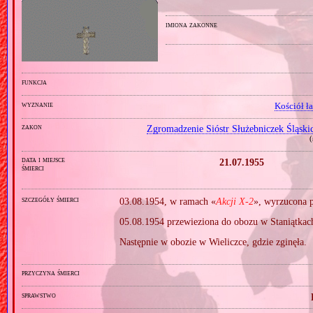
imiona zakonne
funkcja
wyznanie
Kościół ł
zakon
Zgromadzenie Sióstr Służebniczek Śląsk
(
data i miejsce
21.07.1955
śmierci
szczegóły śmierci
03.08.1954, w ramach «
Akcji X‐2
», wyrzucona p
05.08.1954 przewieziona do obozu w Staniątkac
Następnie w obozie w Wieliczce, gdzie zginęła.
przyczyna śmierci
sprawstwo