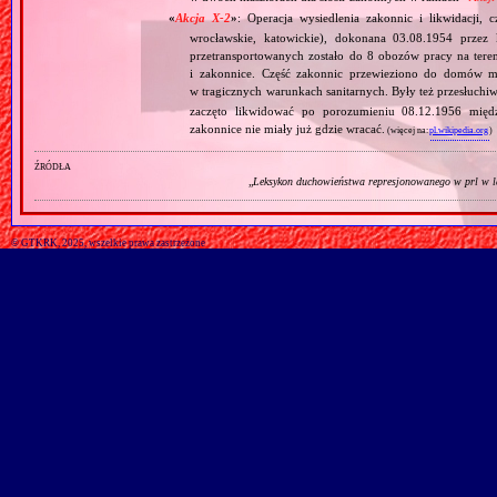
«
Akcja X‐2
»
: Operacja wysiedlenia zakonnic i likwidacji, 
wrocławskie, katowickie), dokonana 03.08.1954 przez
przetransportowanych zostało do 8 obozów pracy na tere
i zakonnice. Część zakonnic przewieziono do domów ma
w tragicznych warunkach sanitarnych. Były też przesłuchi
zaczęto likwidować po porozumieniu 08.12.1956 mię
zakonnice nie miały już gdzie wracać.
(więcej na:
pl.wikipedia.org
)
źródła
„
Leksykon duchowieństwa represjonowanego w prl w l
© GTKRK, 2025, wszelkie prawa zastrzeżone