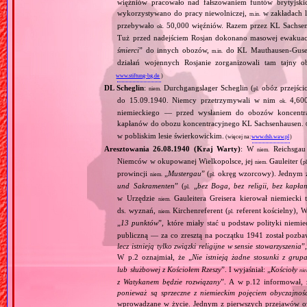
więźniów pracowało nad fałszowaniem funtów brytyjskic
wykorzystywano do pracy niewolniczej,
w zakładach l
m.in.
przebywało
50,000 więźniów. Razem przez KL Sachsenhau
ok.
Tuż przed nadejściem Rosjan dokonano masowej ewakuacji
śmierci
” do innych obozów,
do KL Mauthausen‐Gusen
m.in.
działań wojennych Rosjanie zorganizowali tam tajny o
www.stiftung-bg.de
)
DL Scheglin
:
Durchgangslager Scheglin (
obóz przejści
niem.
pl.
do 15.09.1940. Niemcy przetrzymywali w nim
4,600
ok.
niemieckiego — przed wysłaniem do obozów koncentra
kapłanów do obozu koncentracyjnego KL Sachsenhausen.
w pobliskim lesie świerkowickim.
(więcej na:
www.dsh.waw.pl
)
Aresztowania 26.08.1940 (Kraj Warty)
: W
Reichsgau 
niem.
Niemców w okupowanej Wielkopolsce, jej
Gauleiter (
niem.
pl
prowincji
„
Mustergau
” (
okręg wzorcowy). Jednym z f
niem.
pl.
und Sakramenten
” (
„
bez Boga, bez religii, bez kapła
pl.
w Urzędzie
Gauleitera Greisera kierował niemiecki 
niem.
ds. wyznań,
Kirchenreferent (
referent kościelny), 
niem.
pl.
„
13 punktów
”, które miały stać u podstaw polityki niemi
publiczną — za co zresztą na początku 1941 został pozba
lecz istnieją tylko związki religijne w sensie stowarzyszenia
”
W p.2 oznajmiał, że „
Nie istnieją żadne stosunki z gru
lub służbowej z Kościołem Rzeszy
”. I wyjaśniał: „
Kościoły
ni
z Watykanem będzie rozwiązany
”. A w p.12 informował, 
ponieważ są sprzeczne z niemieckim pojęciem obyczajnoś
wprowadzane w życie. Jednym z pierwszych przejawów ow