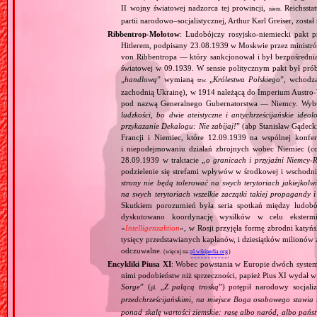
II wojny światowej nadzorca tej prowincji,
Reichsstatt
niem.
partii narodowo–socjalistycznej, Arthur Karl Greiser, został 
Ribbentrop‐Mołotow
: Ludobójczy rosyjsko‐niemiecki pakt 
Hitlerem, podpisany 23.08.1939 w Moskwie przez minist
von Ribbentropa — który sankcjonował i był bezpośrednią
światowej w 09.1939. W sensie politycznym pakt był prób
„
handlową
” wymianą
„
Królestwa Polskiego
”, wchodzą
tzw.
zachodnią Ukrainę), w 1914 należącą do Imperium Austro‐W
pod nazwą Generalnego Gubernatorstwa — Niemcy. Wybuc
ludzkości, bo dwie ateistyczne i antychrześcijańskie id
przykazanie Dekalogu: Nie zabijaj!
” (abp Stanisław Gądeck
Francji i Niemiec, które 12.09.1939 na wspólnej konfe
i niepodejmowaniu działań zbrojnych wobec Niemiec (c
28.09.1939 w traktacie „
o granicach i przyjaźni Niemcy‐
podzielenie się strefami wpływów w środkowej i wschodni
strony nie będą tolerować na swych terytoriach jakiejkolwi
na swych terytoriach wszelkie zaczątki takiej propagandy
Skutkiem porozumień była seria spotkań między ludob
dyskutowano koordynację wysiłków w celu ekstermi
«
Intelligenzaktion
», w Rosji przyjęła formę zbrodni katyńs
tysięcy przedstawianych kapłanów, i dziesiątków milionów z
odczuwalne.
(więcej na:
pl.wikipedia.org
)
Encykliki Piusa XI
: Wobec powstania w Europie dwóch systemó
nimi podobieństw niż sprzeczności, papież Pius XI wydał 
Sorge
” (
„
Z palącą troską
”) potępił narodowy socjali
pl.
przedchrześcijańskimi, na miejsce Boga osobowego stawia 
ponad skalę wartości ziemskie: rasę albo naród, albo pańs