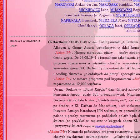
MAKOWSKI
Aleksander Jan,
MARUSARZ
Stanisław,
MA
MICKIEWICZ
Leon,
MIJAKOWSKI
Bogd
Franciszek Ksawery (o. Zygmunt),
MŚCICHOWSKI
NAPIERAŁA
Franciszek,
NIEDZIELA
Józef,
NITECK
Józef Henryk,
OGŁAZA
Józef,
OPRZĄD
Antoni Ma
miejsca i wydarzenia
TA Hartheim
: Od 05.1940 w
Tötungsanstalt (
Centrum Z
niem.
pl.
opisy
Alkoven w Górnej Austrii, wchodzącym w skład komp
«
Aktion T4
», Niemcy mordowali ofiary — osoby niedor
tlenku węgla. Do 24.08.1941 i formalnego zakończenia p
program rozszerzono o więźniów obozów koncentracy
koncentracyjnego KL Dachau byli zawożeni do TA Hart
i według Niemców „
niezdolnych do pracy
” (początkowo
«
Aktion T4
» w ramach programu pod kryptonimem «
Akt
zagazowano
12,000 więźniów.
ok.
Uwaga: Podane w „
Białej Księdze
” daty śmierci zamord
koncentracyjnego, gdzie byli przetrzymywani. Niezn
znalazły się na listach
„
Invalidentransport
”, ale kt
niem.
po drodze, z KL Dachau do Monachium, i ich ciała zos
Instytutu Pamięci Narodowej IPN wskazuje, że pozostałe 
palone a prochy rozrzucane po pobliskich polach bądź 
śmierci (na przykład te zapisane w księgach obozu KL
i przyczyny śmierci.
(więcej na:
ipn.gov.pl
,
pl.wikipedia.org
)
«
Aktion T4
»
: Niemiecki państwowy program eutanazyjny, syst
chorych psychicznie i neurologicznie — „
eliminacji życia 