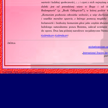
wartości ludzkiej społeczności,
i czyni z nich najwyższą 
[…]
daleki jest od prawdziwej wiary w Boga i od świ
Redemptoris
” (
„
Boski Odkupiciel
”), w której poddał k
pl.
„
Komunizm pozbawia człowieka wolności, a więc duchowej
i wszelkie moralne oparcie, z którego pomocą mogłaby 
bolszewicki i bezbożny komunizm głosi jako orędzie zbawie
ludzkiego naturalnemu prawu Bożemu, zalecał wcielanie 
do oporu. Dwa lata później narodowo socjalistyczne Niemc
pl.wikipedia.org
,
pl.wikipedia.org
)
źródła
michaelstanislaus.s
„
International Tracing Ser
pie
© GTKRK, 2026, wszelkie prawa zastrzeżone