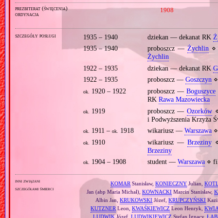
prezbiterat (święcenia)
1908
ordynacja
szczegóły posługi
1935 – 1940
dziekan — dekanat RK
Ż
1935 – 1940
proboszcz —
Żychlin
⋄ 
Żychlin
1922 – 1935
dziekan — dekanat RK
G
1922 – 1935
proboszcz —
Goszczyn
⋄
1920 – 1922
proboszcz —
Boguszyce
ok.
RK
Rawa Mazowiecka
1919
proboszcz —
Ozorków
⋄
ok.
i Podwyższenia Krzyża 
1911 –
1918
wikariusz —
Warszawa
⋄
ok.
ok.
1910
wikariusz —
Brzeziny
⋄
ok.
Brzeziny
1904 – 1908
student —
Warszawa
⋄ fi
ok.
inni związani
KOMAR
Stanisław,
KONIECZNY
Julian,
KOTL
szczegółami śmierci
Jan (abp Maria Michał),
KOWNACKI
Marcin Stanisław,
K
Albin Jan,
KRUKOWSKI
Józef,
KRUPCZYŃSKI
Kazi
KUTZNER
Leon,
KWAŚKIEWICZ
Leon Henryk,
KWI
LUDWIK
Józef,
LUDWIKIEWICZ
Stefan Ignacy,
ŁAB