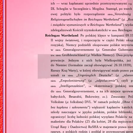
ich — wraz kapłanami uprzednio przetrzymywanymi
e.g.
DL Scheglin w Szczeglinie
Mogilna. Stamtąd, po trzech
k.
owej polityki było rozporządzenie
„
Verordnung 
niem.
Religionsgesellschaften im Reichsgau Wartheland
” (
„
Roz
pl.
i związków wyznaniowych w Reichsgau Wartheland
”) wyda
zdelegalizowali Kościół rzymskokatolicki w
Reichsgau 
niem.
Reichsgau Wartheland
: Po polskiej klęsce w kampanii 09.1
II wojny światowej, i rozpoczęciu w części Polski okupa
rosyjska), Niemcy podzielili okupowane polskie terytori
w
Generalgouvernement (
Generalne Gubernato
niem.
pl.
Großdeutschland (
Wielkie Niemcy). Dwa przyłącz
tzw.
niem.
pl.
prowincje. Jednym z nich była Wielkopolska, już 
do Niemiec (formalnie zaczął obowiązywać 26.10.1939),
Rzeszy Kraj Warty), w której obowiązywać miało prawo pa
uznali za
„
Ursprünglich Deutsche
” (
„
rdzenn
niem.
pl.
„
Entpolonisierung
” (
„
odpolszczenie
”), czyli 
niem.
pl.
„
Intelligenzaktion
”,
eksterminacji polskiej in
niem.
i.e.
do
Generalgouvernement, a na ich miejsce sprow
niem.
bałtyckich, Besarabii, Bukowiny
). Zmuszano Pol
, etc.
Volksliste (
folkslista) DVL. W ramach polityki „
Ohne G
pl.
bez kapłana i sakramentu
”) większość kapłanów katolic
szkoły nauczające w języku polskim, polskie biblioteki
ograniczyć liczbę ludności polskiej wysyłano Polaków 
małżeństw dla Polaków (25 dla kobiet, 28 dla mężczyzn
Urząd Rasy i Osadnictwa) RuSHA w majestacie prawa niemie
rasowe, z polskich rodzin i poddał je przymusowej germ