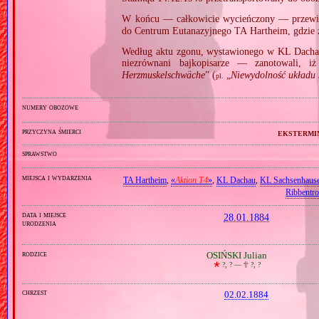
W końcu — całkowicie wycieńczony — przew
do Centrum Eutanazyjnego TA Hartheim, gdzie
Według aktu zgonu, wystawionego w KL Dacha
niezrównani bajkopisarze — zanotowali, i
Herzmuskelschwäche
” (
„
Niewydolność układu 
pl.
numery obozowe
przyczyna śmierci
ekstermi
sprawstwo
miejsca i wydarzenia
TA Hartheim
,
«
Aktion T4
»
,
KL Dachau
,
KL Sachsenhaus
Ribbentr
data i miejsce
28.01.1884
urodzenia
rodzice
OSIŃSKI Julian
🞲
?, ? —
🕆
?, ?
chrzest
02.02.1884