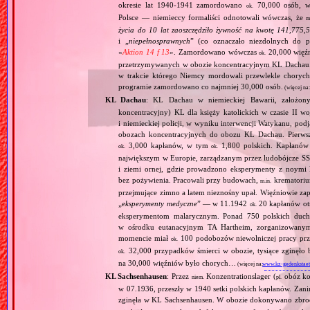
okresie lat 1940‐1941 zamordowano
70,000 osób, w 
ok.
Polsce — niemieccy formaliści odnotowali wówczas, że
m
życia do 10 lat zaoszczędziło żywność na kwotę 141,775,
i „
niepełnosprawnych
” (co oznaczało niezdolnych do 
«
Aktion 14 f 13
». Zamordowano wówczas
20,000 więź
ok.
przetrzymywanych w obozie koncentracyjnym KL Dachau
w trakcie którego Niemcy mordowali przewlekle chorych, 
programie zamordowano co najmniej 30,000 osób.
(więcej na
KL Dachau
: KL Dachau w niemieckiej Bawarii, założo
koncentracyjny) KL dla księży katolickich w czasie II w
i niemieckiej policji, w wyniku interwencji Watykanu, p
obozach koncentracyjnych do obozu KL Dachau. Pierwsz
3,000 kapłanów, w tym
1,800 polskich. Kapłanów
ok.
ok.
największym w Europie, zarządzanym przez ludobójcze SS 
i ziemi ornej, gdzie prowadzono eksperymenty z noymi 
bez pożywienia. Pracowali przy budowach,
krematoriu
m.in.
przejmujące zimno a latem nieznośny upał. Więźniowie zap
„
eksperymenty medyczne
” — w 11.1942
20 kapłanów ot
ok.
eksperymentom malarycznym. Ponad 750 polskich duc
w ośrodku eutanacyjnym TA Hartheim, zorganizowany
momencie miał
100 podobozów niewolniczej pracy pr
ok.
32,000 przypadków śmierci w obozie, tysiące zginęł
ok.
na 30,000 więźniów było chorych…
(więcej na:
www.kz-gedenkstaet
KL Sachsenhausen
: Przez
Konzentrationslager (
obóz kon
niem.
pl.
w 07.1936, przeszły w 1940 setki polskich kapłanów. Zani
zginęła w KL Sachsenhausen. W obozie dokonywano zbro