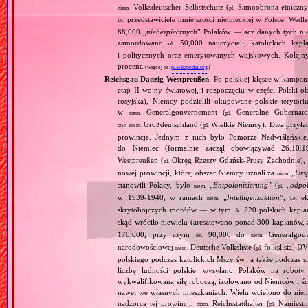
Volksdeutscher Selbstschutz (
Samoobrona etniczny
niem.
pl.
przedstawiciele mniejszości niemieckiej w Polsce. Wed
i.e.
88,000 „
niebezpiecznych
” Polaków — acz danych tych nie 
zamordowano
50,000 nauczycieli, katolickich kapł
ok.
i politycznych oraz emerytowanych wojskowych. Kolejny
procent.
(więcej na:
pl.wikipedia.org
)
Reichsgau Danzig‐Westpreußen
: Po polskiej klęsce w kampan
etap II wojny światowej, i rozpoczęciu w części Polski ok
rosyjska), Niemcy podzielili okupowane polskie terytori
w
Generalgouvernement (
Generalne Gubernato
niem.
pl.
Großdeutschland (
Wielkie Niemcy). Dwa przyłącz
tzw.
niem.
pl.
prowincje. Jednym z nich było Pomorze Nadwiślańskie,
do Niemiec (formalnie zaczął obowiązywać 26.10.
Westpreußen (
Okręg Rzeszy Gdańsk‐Prusy Zachodnie), w
pl.
nowej prowincji, której obszar Niemcy uznali za
„
Urs
niem.
stanowili Polacy, było
„
Entpolonisierung
” (
„
odpol
niem.
pl.
w 1939‐1940, w ramach
„
Intelligenzaktion
”,
eks
niem.
i.e.
skrytobójczych mordów — w tym
220 polskich kapłan
ok.
skąd wróciło niewielu (aresztowano ponad 300 kapłanów,
170,000, przy czym
90,000 do
Generalgouv
ok.
niem.
narodowościowej
Deutsche Volksliste (
folkslista) D
niem.
pl.
polskiego podczas katolickich Mszy św., a także podczas s
liczbę ludności polskiej wysyłano Polaków na robot
wykwalifikowaną siłę roboczą, izolowano od Niemców i ści
nawet we własnych mieszkaniach. Wielu wcielono do niem
nadzorca tej prowincji,
Reichsstatthalter (
Namiestn
niem.
pl.