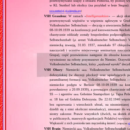
przetrzymywano księży z obszaru Pomorza, by później wy
w KL Stutthof lub okolicy (na przykład w lesie Stegna)
www.stutthof.pl
,
pl.wikipedia.org
)
VSH Graudenz
: W ramach «
Intelligenzaktion
» — akcji eks
przetrzymywali więźniów w więzieniu sądowym w Grudzią
Volksdeutscher Selbstschutz — decyzję o utworzeniu Selbst
08‐10.09.1939 na konferencji pod kierownictwem Reichsf
chaotycznie oddziały zostały bezpośrednio podporządko
Selbstschutzhaft (
areszt Volksdeutscher Selbstschut
pl.
niemiecką inwazją, 31.03. 1937, mieszkało 97 chłopcó
nauczycieli i uczniów miejscowego seminarium nauczyci
Grupa), część przewieziono następnie do obozów konc
wywieziono na roboty przymusowe do Niemiec. Oczywiśc
Volksdeutscher Selbstschutz, który „
wydawał wyroki
” decyd
VSH Obory
: Niemiecki
Volksdeutscher Selbstschutzh
niem.
dobrzyńskiej (w diecezji płockiej) oraz sąsiadujących p
paramilitarnej formacji
Volksdeutscher Selbstschutz —
niem.
niemieckie podjęto w Berlinie 08‐10.09.1939 na kon
powołaniowy z 20.09.1939), a powstające chaotycznie od
SS — i agentów
Geheime Staatspolizei (
Tajna Poli
niem.
pl.
18 km od Golubia Dobrzynia. Do 22.02.1940 więzion
ok.
bez ogrzewania i wierzchnich ubrań, na niezmieniane
dzielili się z nimi okoliczni mieszkańcy), zmuszani d
siostry zakonne. Prawie wszystkich (dwóch, na skutek 
w publicznych, masowych egzekucjach Polaków) wywiezio
Większość z nich poniosła tam męczeńską śmierć.
(więcej na:
pl
VSH Rypin
: Niemiecki
Volksdeutscher Selbstschutzhaft (
niem.
p