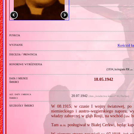
funkcja
wyznanie
Kościół ł
diecezja / prowincja
honorowe wyróżnienia
(1934, kolegiata RK
pw.
data i miejsce
18.05.1942
śmierci
alt. daty i miejsca
20.07.1942
(data „świadectwa śmierci” KL Dachau)
śmierci
szczegóły śmierci
W 08.1915, w czasie I wojny światowej, po r
niemieckiego i austro–węgierskiego naporu, w
władzy zaborczej w głąb Rosji, na wschód (
bi
tzw.
Tam
posługiwał w Białej Cerkwi, będąc ka
m.in.