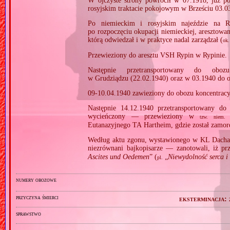
W ojczyste strony powrócił w 07.1918, już po
rosyjskim traktacie pokojowym w Brześciu 03.0
Po niemieckim i rosyjskim najeździe na R
po rozpoczęciu okupacji niemieckiej, aresztow
którą odwiedzał i w praktyce nadal zarządzał (
ok.
Przewieziony do aresztu VSH Rypin w Rypinie.
Następnie przetransportowany do ob
w Grudziądzu (22.02.1940) oraz w 03.1940 do o
09‐10.04.1940 zawieziony do obozu koncentrac
Następnie 14.12.1940 przetransportowany d
wycieńczony — przewieziony w
tzw.
niem.
Eutanazyjnego TA Hartheim, gdzie został zamo
Według aktu zgonu, wystawionego w KL Dacha
niezrównani bajkopisarze — zanotowali, iż pr
Ascites und Oedemen
” (
„
Niewydolność serca i
pl.
numery obozowe
przyczyna śmierci
eksterminacja:
sprawstwo