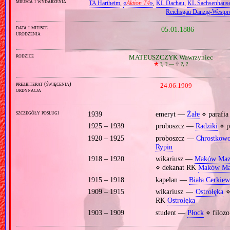
miejsca i wydarzenia
TA Hartheim
,
«
Aktion T4
»
,
KL Dachau
,
KL Sachsenhaus
Reichsgau Danzig‐Westpr
data i miejsce
05.01.1886
urodzenia
rodzice
MATEUSZCZYK Wawrzyniec
🞲
?, ? —
🕆
?, ?
prezbiterat (święcenia)
24.06.1909
ordynacja
szczegóły posługi
1939
emeryt —
Żałe
⋄ parafi
1925 – 1939
proboszcz —
Radziki
⋄ p
1920 – 1925
proboszcz —
Chrostkow
Rypin
1918 – 1920
wikariusz —
Maków Maz
⋄ dekanat RK
Maków Ma
1915 – 1918
kapelan —
Biała Cerkiew
1909 – 1915
wikariusz —
Ostrołęka
⋄
RK
Ostrołęka
1903 – 1909
student —
Płock
⋄ filozo