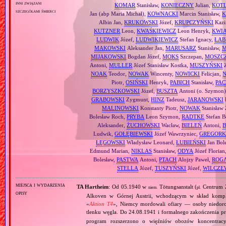
inni związani
KOMAR
Stanisław,
KONIECZNY
Julian,
KOTL
szczegółami śmierci
Jan (abp Maria Michał),
KOWNACKI
Marcin Stanisław,
K
Albin Jan,
KRUKOWSKI
Józef,
KRUPCZYŃSKI
Kazi
KUTZNER
Leon,
KWAŚKIEWICZ
Leon Henryk,
KWI
LUDWIK
Józef,
LUDWIKIEWICZ
Stefan Ignacy,
ŁAB
MAKOWSKI
Aleksander Jan,
MARUSARZ
Stanisław,
M
MIJAKOWSKI
Bogdan Józef,
MOKS
Szczepan,
MOSZC
Antoni,
MULLER
Józef Stanisław Kostka,
MUSZYŃSKI
Z
NOAK
Teodor,
NOWAK
Wincenty,
NOWICKI
Felicjan,
Piotr,
OSIŃSKI
Henryk,
PABICH
Stanisław,
PA
BORZYSZKOWSKI
Józef,
BUSZTA
Antoni (o. Szymon
GRABOWSKI
Zygmunt,
HINZ
Tadeusz,
JARANOWSKI
MALINOWSKI
Konstanty Piotr,
NOWAK
Stanisław
Bolesław Roch,
PRYBA
Leon Szymon,
RADTKE
Stefan B
Aleksander,
ŻUCHOWSKI
Wacław,
BIELEŃ
Antoni,
Ludwik,
GOŁĘBIEWSKI
Józef Wawrzyniec,
GREGORK
ŁĘGOWSKI
Władysław Leonard,
ŁUBIEŃSKI
Jan Bol
Edmund Marian,
NIKLAS
Stanisław,
ODYA
Józef Florian
Bolesław,
PASTWA
Antoni,
PTACH
Alojzy Paweł,
ROG
STELLA
Józef,
TUSZYŃSKI
Józef,
WILCZE
miejsca i wydarzenia
TA Hartheim
: Od 05.1940 w
Tötungsanstalt (
Centrum Z
niem.
pl.
opisy
Alkoven w Górnej Austrii, wchodzącym w skład komp
«
Aktion T4
», Niemcy mordowali ofiary — osoby niedor
tlenku węgla. Do 24.08.1941 i formalnego zakończenia p
program rozszerzono o więźniów obozów koncentracy