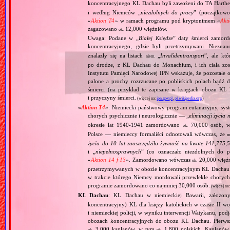
koncentracyjnego KL Dachau byli zawożeni do TA Hart
i według Niemców „
niezdolnych do pracy
” (początkowo
«
Aktion T4
» w ramach programu pod kryptonimem «
Akt
zagazowano
12,000 więźniów.
ok.
Uwaga: Podane w „
Białej Księdze
” daty śmierci zamord
koncentracyjnego, gdzie byli przetrzymywani. Niezn
znalazły się na listach
„
Invalidentransport
”, ale kt
niem.
po drodze, z KL Dachau do Monachium, i ich ciała zos
Instytutu Pamięci Narodowej IPN wskazuje, że pozostałe 
palone a prochy rozrzucane po pobliskich polach bądź 
śmierci (na przykład te zapisane w księgach obozu KL
i przyczyny śmierci.
(więcej na:
ipn.gov.pl
,
pl.wikipedia.org
)
«
Aktion T4
»
: Niemiecki państwowy program eutanazyjny, syst
chorych psychicznie i neurologicznie — „
eliminacji życia 
okresie lat 1940‐1941 zamordowano
70,000 osób, w 
ok.
Polsce — niemieccy formaliści odnotowali wówczas, że
m
życia do 10 lat zaoszczędziło żywność na kwotę 141,775,
i „
niepełnosprawnych
” (co oznaczało niezdolnych do 
«
Aktion 14 f 13
». Zamordowano wówczas
20,000 więź
ok.
przetrzymywanych w obozie koncentracyjnym KL Dachau
w trakcie którego Niemcy mordowali przewlekle chorych, 
programie zamordowano co najmniej 30,000 osób.
(więcej na
KL Dachau
: KL Dachau w niemieckiej Bawarii, założo
koncentracyjny) KL dla księży katolickich w czasie II w
i niemieckiej policji, w wyniku interwencji Watykanu, p
obozach koncentracyjnych do obozu KL Dachau. Pierwsz
3,000 kapłanów, w tym
1,800 polskich. Kapłanów
ok.
ok.