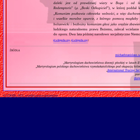
daleki jest od prawdziwej wiary w Boga i od świ
Redemptoris
” (
„
Boski Odkupiciel
”), w której poddał k
pl.
„
Komunizm pozbawia człowieka wolności, a więc duchowej
i wszelkie moralne oparcie, z którego pomocą mogłaby 
bolszewicki i bezbożny komunizm głosi jako orędzie zbawie
ludzkiego naturalnemu prawu Bożemu, zalecał wcielanie 
do oporu. Dwa lata później narodowo socjalistyczne Niemc
pl.wikipedia.org
,
pl.wikipedia.org
)
źródła
michaelstanislaus.s
„
Martyrologium duchowieństwa diecezji płockiej w latach I
„
Martyrologium polskiego duchowieństwa rzymskokatolickiego pod okupacją hitl
„
International Tracing Ser
pie
docp
© GTKRK, 2025, wszelkie prawa zastrzeżone