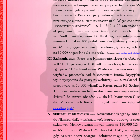
największym w Europie, zarządzanym przez ludobójcze SS 
i ziemi ornej, gdzie prowadzono eksperymenty z noymi 
bez pożywienia. Pracowali przy budowach,
krematoriu
m.in.
przejmujące zimno a latem nieznośny upał. Więźniowie zap
„
eksperymenty medyczne
” — w 11.1942
20 kapłanów ot
ok.
eksperymentom malarycznym. Ponad 750 polskich duc
w ośrodku eutanacyjnym TA Hartheim, zorganizowany
momencie miał
100 podobozów niewolniczej pracy pr
ok.
32,000 przypadków śmierci w obozie, tysiące zginęł
ok.
na 30,000 więźniów było chorych…
(więcej na:
www.kz-gedenkstaet
KL Sachsenhausen
: Przez
Konzentrationslager (
obóz kon
niem.
pl.
w 07.1936, przeszły w 1940 setki polskich kapłanów. Zani
zginęła w KL Sachsenhausen. W obozie dokonywano zbro
więźniów pracowało nad fałszowaniem funtów brytyjskic
wykorzystywano do pracy niewolniczej,
w zakładach l
m.in.
przebywało
50,000 więźniów. Razem przez KL Sachsenhau
ok.
Tuż przed nadejściem Rosjan dokonano masowej ewakuacji
śmierci
” do innych obozów,
do KL Mauthausen‐Gusen
m.in.
działań wojennych Rosjanie zorganizowali tam tajny o
www.stiftung-bg.de
)
KL Stutthof
: W niemieckim
Konzentrationslager (
obóz 
niem.
pl.
do Niemiec, dziś: wieś Sztutowo), którego budowę rozpoc
światowej, Niemcy przetrzymywali razem
110,000‐127,0
ok.
65,000 osób. W dniach 25.01‐27.04. 1945, wobec nacie
ok.
gdy na teren obozu wtargnęli żołnierze rosyjskim, był