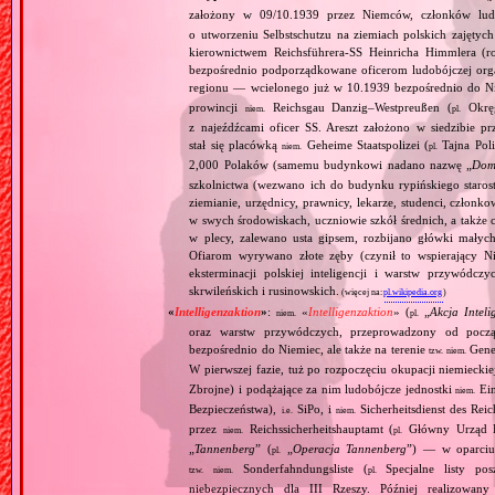
założony w 09/10.1939 przez Niemców, członków ludo
o utworzeniu Selbstschutzu na ziemiach polskich zajętyc
kierownictwem Reichsführera‐SS Heinricha Himmlera (ro
bezpośrednio podporządkowane oficerom ludobójczej orga
regionu — wcielonego już w 10.1939 bezpośrednio do N
prowincji
Reichsgau Danzig–Westpreußen (
Okręg
niem.
pl.
z najeźdźcami oficer SS. Areszt założono w siedzibie pr
stał się placówką
Geheime Staatspolizei (
Tajna Poli
niem.
pl.
2,000 Polaków (samemu budynkowi nadano nazwę „
Dom
szkolnictwa (wezwano ich do budynku rypińskiego staros
ziemianie, urzędnicy, prawnicy, lekarze, studenci, członko
w swych środowiskach, uczniowie szkół średnich, a także 
w plecy, zalewano usta gipsem, rozbijano główki małyc
Ofiarom wyrywano złote zęby (czynił to wspierający 
eksterminacji polskiej inteligencji i warstw przywódc
skrwileńskich i rusinowskich.
(więcej na:
pl.wikipedia.org
)
«
Intelligenzaktion
»
:
«
Intelligenzaktion
» (
„
Akcja Inteli
niem.
pl.
oraz warstw przywódczych, przeprowadzony od począ
bezpośrednio do Niemiec, ale także na terenie
Gene
tzw.
niem.
W pierwszej fazie, tuż po rozpoczęciu okupacji niemiecki
Zbrojne) i podążające za nim ludobójcze jednostki
Ein
niem.
Bezpieczeństwa),
SiPo, i
Sicherheitsdienst des Reic
i.e.
niem.
przez
Reichssicherheitshauptamt (
Główny Urząd B
niem.
pl.
„
Tannenberg
” (
„
Operacja Tannenberg
”) — w oparciu 
pl.
Sonderfahndungsliste (
Specjalne listy po
tzw.
niem.
pl.
niebezpiecznych dla III Rzeszy. Później realizowan