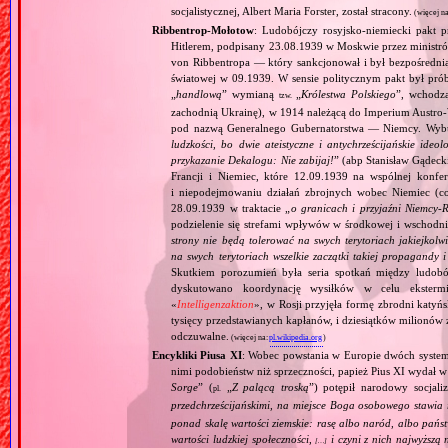
socjalistycznej, Albert Maria Forster, został stracony.
(więcej n
Ribbentrop‐Mołotow
: Ludobójczy rosyjsko‐niemiecki pakt 
Hitlerem, podpisany 23.08.1939 w Moskwie przez minist
von Ribbentropa — który sankcjonował i był bezpośrednią
światowej w 09.1939. W sensie politycznym pakt był prób
„
handlową
” wymianą
„
Królestwa Polskiego
”, wchodzą
tzw.
zachodnią Ukrainę), w 1914 należącą do Imperium Austro‐W
pod nazwą Generalnego Gubernatorstwa — Niemcy. Wybuc
ludzkości, bo dwie ateistyczne i antychrześcijańskie id
przykazanie Dekalogu: Nie zabijaj!
” (abp Stanisław Gądeck
Francji i Niemiec, które 12.09.1939 na wspólnej konfe
i niepodejmowaniu działań zbrojnych wobec Niemiec (c
28.09.1939 w traktacie „
o granicach i przyjaźni Niemcy‐
podzielenie się strefami wpływów w środkowej i wschodni
strony nie będą tolerować na swych terytoriach jakiejkolwi
na swych terytoriach wszelkie zaczątki takiej propagandy
Skutkiem porozumień była seria spotkań między ludob
dyskutowano koordynację wysiłków w celu ekstermi
«
Intelligenzaktion
», w Rosji przyjęła formę zbrodni katyńs
tysięcy przedstawianych kapłanów, i dziesiątków milionów z
odczuwalne.
(więcej na:
pl.wikipedia.org
)
Encykliki Piusa XI
: Wobec powstania w Europie dwóch systemó
nimi podobieństw niż sprzeczności, papież Pius XI wydał 
Sorge
” (
„
Z palącą troską
”) potępił narodowy socjali
pl.
przedchrześcijańskimi, na miejsce Boga osobowego stawia 
ponad skalę wartości ziemskie: rasę albo naród, albo pańs
wartości ludzkiej społeczności,
i czyni z nich najwyższą 
[…]