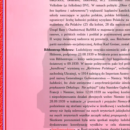
, etc.
Volksliste (
folkslista) DVL. W ramach polityki „
Ohne G
pl.
bez kapłana i sakramentu
”) większość kapłanów katolic
szkoły nauczające w języku polskim, polskie biblioteki
ograniczyć liczbę ludności polskiej wysyłano Polaków 
małżeństw dla Polaków (25 dla kobiet, 28 dla mężczyzn
Urząd Rasy i Osadnictwa) RuSHA w majestacie prawa niemie
rasowe, z polskich rodzin i poddał je przymusowej germ
II wojny światowej nadzorca tej prowincji,
Reichsstatt
niem.
partii narodowo–socjalistycznej, Arthur Karl Greiser, został 
Ribbentrop‐Mołotow
: Ludobójczy rosyjsko‐niemiecki pakt 
Hitlerem, podpisany 23.08.1939 w Moskwie przez minist
von Ribbentropa — który sankcjonował i był bezpośrednią
światowej w 09.1939. W sensie politycznym pakt był prób
„
handlową
” wymianą
„
Królestwa Polskiego
”, wchodzą
tzw.
zachodnią Ukrainę), w 1914 należącą do Imperium Austro‐W
pod nazwą Generalnego Gubernatorstwa — Niemcy. Wybuc
ludzkości, bo dwie ateistyczne i antychrześcijańskie id
przykazanie Dekalogu: Nie zabijaj!
” (abp Stanisław Gądeck
Francji i Niemiec, które 12.09.1939 na wspólnej konfe
i niepodejmowaniu działań zbrojnych wobec Niemiec (c
28.09.1939 w traktacie „
o granicach i przyjaźni Niemcy‐
podzielenie się strefami wpływów w środkowej i wschodni
strony nie będą tolerować na swych terytoriach jakiejkolwi
na swych terytoriach wszelkie zaczątki takiej propagandy
Skutkiem porozumień była seria spotkań między ludob
dyskutowano koordynację wysiłków w celu ekstermi
«
Intelligenzaktion
», w Rosji przyjęła formę zbrodni katyńs