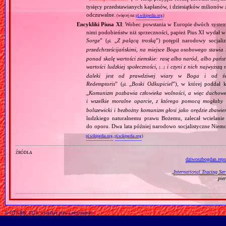
tysięcy przedstawianych kapłanów, i dziesiątków milionów z
odczuwalne.
(więcej na:
pl.wikipedia.org
)
Encykliki Piusa XI
: Wobec powstania w Europie dwóch systemó
nimi podobieństw niż sprzeczności, papież Pius XI wydał 
Sorge
” (
„
Z palącą troską
”) potępił narodowy socjali
pl.
przedchrześcijańskimi, na miejsce Boga osobowego stawia 
ponad skalę wartości ziemskie: rasę albo naród, albo pańs
wartości ludzkiej społeczności,
i czyni z nich najwyższą 
[…]
daleki jest od prawdziwej wiary w Boga i od świ
Redemptoris
” (
„
Boski Odkupiciel
”), w której poddał k
pl.
„
Komunizm pozbawia człowieka wolności, a więc duchowej
i wszelkie moralne oparcie, z którego pomocą mogłaby 
bolszewicki i bezbożny komunizm głosi jako orędzie zbawie
ludzkiego naturalnemu prawu Bożemu, zalecał wcielanie 
do oporu. Dwa lata później narodowo socjalistyczne Niemc
pl.wikipedia.org
,
pl.wikipedia.org
)
źródła
dziwoszbogdan.repu
„
International Tracing Ser
pie
© GTKRK, 2026, wszelkie prawa zastrzeżone