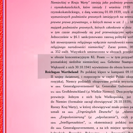
Niemieckiej w Kraju Warty" istnieją jako podmioty pra
i rzymskokatolickich, które istniały 1 września 1939
rzymskokatolickiego, z datą wsteczną 01.09.1939, czyli d
wyznaniowych podmiotów prawnych istniejących na teren
prawne prawa prywatnego, o których mowa w ust. 1
Maj
[…]
majątek podmiotów prawnych, których członkowie w dniu 1
w tym czasie znajdowały się pod przeważającymi wpły
Jednocześnie w §6.1 sankcjonowano rasową politykę wob
lub stowarzyszenia religijnego wyłącznie narodowości nie
religijnego narodowości niemieckiej
”. Zaraz potem, 06
352 osób. Wszystkich umieszczono w obozach przejś
ok.
w obozie koncentracyjnym KL Posen — w tym przypadku
poznańskiej siedzibie niemieckiej
Geheime Staatspol
niem.
Większość z nich 30.10.1941 wywieziono do obozu konce
Reichsgau Wartheland
: Po polskiej klęsce w kampanii 09.1
II wojny światowej, i rozpoczęciu w części Polski okupa
rosyjska), Niemcy podzielili okupowane polskie terytori
w
Generalgouvernement (
Generalne Gubernato
niem.
pl.
Großdeutschland (
Wielkie Niemcy). Dwa przyłącz
tzw.
niem.
pl.
prowincje. Jednym z nich była Wielkopolska, już 
do Niemiec (formalnie zaczął obowiązywać 26.10.1939),
Rzeszy Kraj Warty), w której obowiązywać miało prawo pa
uznali za
„
Ursprünglich Deutsche
” (
„
rdzenn
niem.
pl.
„
Entpolonisierung
” (
„
odpolszczenie
”), czyli 
niem.
pl.
„
Intelligenzaktion
”,
eksterminacji polskiej in
niem.
i.e.
do
Generalgouvernement, a na ich miejsce sprow
niem.
bałtyckich, Besarabii, Bukowiny
). Zmuszano Pol