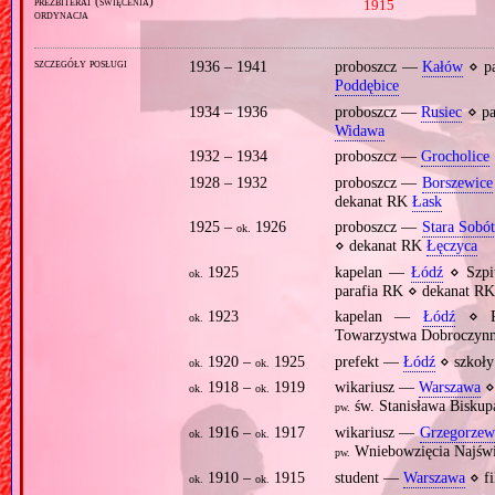
prezbiterat (święcenia)
1915
ordynacja
szczegóły posługi
1936 – 1941
proboszcz —
Kałów
⋄ p
Poddębice
1934 – 1936
proboszcz —
Rusiec
⋄ pa
Widawa
1932 – 1934
proboszcz —
Grocholice
1928 – 1932
proboszcz —
Borszewice
dekanat RK
Łask
1925 –
1926
proboszcz —
Stara Sobó
ok.
⋄ dekanat RK
Łęczyca
1925
kapelan —
Łódź
⋄ Szpi
ok.
parafia RK ⋄ dekanat R
1923
kapelan —
Łódź
⋄ Prz
ok.
Towarzystwa Dobroczynno
1920 –
1925
prefekt —
Łódź
⋄ szkoły
ok.
ok.
1918 –
1919
wikariusz —
Warszawa
⋄
ok.
ok.
św. Stanisława Biskup
pw.
1916 –
1917
wikariusz —
Grzegorzew
ok.
ok.
Wniebowzięcia Najświ
pw.
1910 –
1915
student —
Warszawa
⋄ fi
ok.
ok.