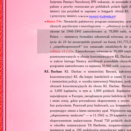
Instytutu Pamięci Narodowej IPN wskazuje, że pozostałe 
palone a prochy rozrzucane po pobliskich polach bądź 
śmierci (na przykład te zapisane w księgach obozu KL
i przyczyny śmierci.
(więcej na:
ipn.gov.pl
,
pl.wikipedia.org
)
«
Aktion T4
»
: Niemiecki państwowy program eutanazyjny, syst
chorych psychicznie i neurologicznie — „
eliminacji życia 
okresie lat 1940‐1941 zamordowano
70,000 osób, w 
ok.
Polsce — niemieccy formaliści odnotowali wówczas, że
m
życia do 10 lat zaoszczędziło żywność na kwotę 141,775,
i „
niepełnosprawnych
” (co oznaczało niezdolnych do 
«
Aktion 14 f 13
». Zamordowano wówczas
20,000 więź
ok.
przetrzymywanych w obozie koncentracyjnym KL Dachau
w trakcie którego Niemcy mordowali przewlekle chorych, 
programie zamordowano co najmniej 30,000 osób.
(więcej na
KL Dachau
: KL Dachau w niemieckiej Bawarii, założo
koncentracyjny) KL dla księży katolickich w czasie II w
i niemieckiej policji, w wyniku interwencji Watykanu, p
obozach koncentracyjnych do obozu KL Dachau. Pierwsz
3,000 kapłanów, w tym
1,800 polskich. Kapłanów
ok.
ok.
największym w Europie, zarządzanym przez ludobójcze SS 
i ziemi ornej, gdzie prowadzono eksperymenty z noymi 
bez pożywienia. Pracowali przy budowach,
krematoriu
m.in.
przejmujące zimno a latem nieznośny upał. Więźniowie zap
„
eksperymenty medyczne
” — w 11.1942
20 kapłanów ot
ok.
eksperymentom malarycznym. Ponad 750 polskich duc
w ośrodku eutanacyjnym TA Hartheim, zorganizowany
momencie miał
100 podobozów niewolniczej pracy pr
ok.