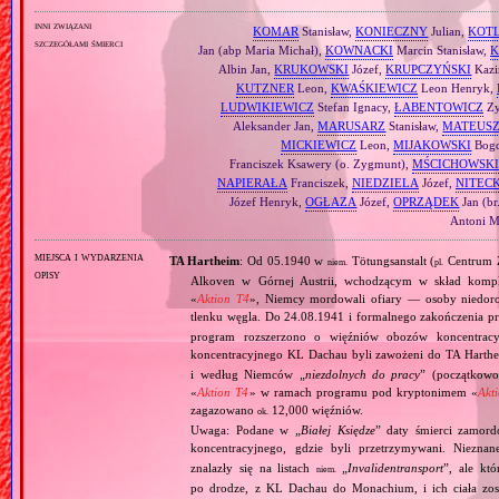
inni związani
KOMAR
Stanisław,
KONIECZNY
Julian,
KOTL
szczegółami śmierci
Jan (abp Maria Michał),
KOWNACKI
Marcin Stanisław,
K
Albin Jan,
KRUKOWSKI
Józef,
KRUPCZYŃSKI
Kazi
KUTZNER
Leon,
KWAŚKIEWICZ
Leon Henryk,
LUDWIKIEWICZ
Stefan Ignacy,
ŁABENTOWICZ
Zy
Aleksander Jan,
MARUSARZ
Stanisław,
MATEUS
MICKIEWICZ
Leon,
MIJAKOWSKI
Bogd
Franciszek Ksawery (o. Zygmunt),
MŚCICHOWSKI
NAPIERAŁA
Franciszek,
NIEDZIELA
Józef,
NITECK
Józef Henryk,
OGŁAZA
Józef,
OPRZĄDEK
Jan (br
Antoni Ma
miejsca i wydarzenia
TA Hartheim
: Od 05.1940 w
Tötungsanstalt (
Centrum Z
niem.
pl.
opisy
Alkoven w Górnej Austrii, wchodzącym w skład komp
«
Aktion T4
», Niemcy mordowali ofiary — osoby niedor
tlenku węgla. Do 24.08.1941 i formalnego zakończenia p
program rozszerzono o więźniów obozów koncentracy
koncentracyjnego KL Dachau byli zawożeni do TA Hart
i według Niemców „
niezdolnych do pracy
” (początkowo
«
Aktion T4
» w ramach programu pod kryptonimem «
Akt
zagazowano
12,000 więźniów.
ok.
Uwaga: Podane w „
Białej Księdze
” daty śmierci zamord
koncentracyjnego, gdzie byli przetrzymywani. Niezn
znalazły się na listach
„
Invalidentransport
”, ale kt
niem.
po drodze, z KL Dachau do Monachium, i ich ciała zos