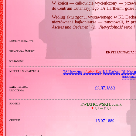
W końcu — całkowicie wycieńczony — przew
do Centrum Eutanazyjnego TA Hartheim, gdzie
Według aktu zgonu, wystawionego w KL Dacha
niezrównani bajkopisarze — zanotowali, iż pr
Ascites und Oedemen
” (
„
Niewydolność serca i
pl.
numery obozowe
przyczyna śmierci
eksterminacja:
sprawstwo
miejsca i wydarzenia
TA Hartheim
,
«
Aktion T4
»
,
KL Dachau
,
DL Konst
Ribbentr
data i miejsce
02.07.1889
urodzenia
rodzice
KWIATKOWSKI Ludwik
🞲
?, ? —
🕆
?, ?
chrzest
15.07.1889