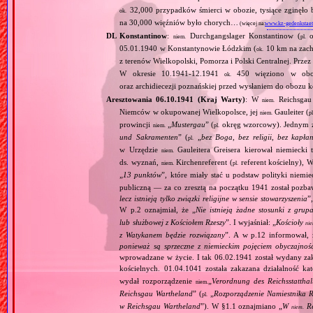
32,000 przypadków śmierci w obozie, tysiące zginęł
ok.
na 30,000 więźniów było chorych…
(więcej na:
www.kz-gedenkstaet
DL Konstantinow
:
Durchgangslager Konstantinow (
o
niem.
pl.
05.01.1940 w Konstantynowie Łódzkim (
10 km na zach
ok.
z terenów Wielkopolski, Pomorza i Polski Centralnej. Przez
W okresie 10.1941‐12.1941
450 więziono w obozie
ok.
oraz archidiecezji poznańskiej przed wysłaniem do obozu
Aresztowania 06.10.1941 (Kraj Warty)
: W
Reichsgau 
niem.
Niemców w okupowanej Wielkopolsce, jej
Gauleiter (
niem.
pl
prowincji
„
Mustergau
” (
okręg wzorcowy). Jednym z f
niem.
pl.
und Sakramenten
” (
„
bez Boga, bez religii, bez kapła
pl.
w Urzędzie
Gauleitera Greisera kierował niemiecki 
niem.
ds. wyznań,
Kirchenreferent (
referent kościelny), 
niem.
pl.
„
13 punktów
”, które miały stać u podstaw polityki niemi
publiczną — za co zresztą na początku 1941 został pozba
lecz istnieją tylko związki religijne w sensie stowarzyszenia
”
W p.2 oznajmiał, że „
Nie istnieją żadne stosunki z gru
lub służbowej z Kościołem Rzeszy
”. I wyjaśniał: „
Kościoły
ni
z Watykanem będzie rozwiązany
”. A w p.12 informował, 
ponieważ są sprzeczne z niemieckim pojęciem obyczajnoś
wprowadzane w życie. I tak 06.02.1941 został wydany zaka
kościelnych. 01.04.1041 została zakazana działalność ka
wydał rozporządzenie
„
Verordnung des Reichsstatthal
niem.
Reichsgau Wartheland
” (
„
Rozporządzenie Namiestnika R
pl.
w Reichsgau Wartheland
”). W §1.1 oznajmiano „
W
Re
niem.