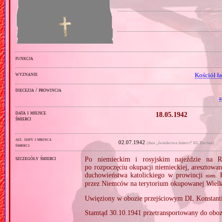
funkcja
wyznanie
Kościół ł
diecezja / prowincja
a
data i miejsce
18.05.1942
śmierci
alt. daty i miejsca
02.07.1942
(data „świadectwa śmierci” KL Dachau)
śmierci
szczegóły śmierci
Po niemieckim i rosyjskim najeździe na R
po rozpoczęciu okupacji niemieckiej, aresztowa
duchowieństwa katolickiego w prowincji
R
niem.
przez Niemców na terytorium okupowanej Wielk
Uwięziony w obozie przejściowym DL Konstant
Stamtąd 30.10.1941 przetransportowany do obo