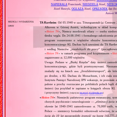
NAPIERAŁA
Franciszek,
NIEDZIELA
Józef,
NITECK
Józef Henryk,
OGŁAZA
Józef,
OPRZĄDEK
Jan (br
Antoni Ma
miejsca i wydarzenia
TA Hartheim
: Od 05.1940 w
Tötungsanstalt (
Centrum Z
niem.
pl.
opisy
Alkoven w Górnej Austrii, wchodzącym w skład komp
«
Aktion T4
», Niemcy mordowali ofiary — osoby niedor
tlenku węgla. Do 24.08.1941 i formalnego zakończenia p
program rozszerzono o więźniów obozów koncentracy
koncentracyjnego KL Dachau byli zawożeni do TA Hart
i według Niemców „
niezdolnych do pracy
” (początkowo
«
Aktion T4
» w ramach programu pod kryptonimem «
Akt
zagazowano
12,000 więźniów.
ok.
Uwaga: Podane w „
Białej Księdze
” daty śmierci zamord
koncentracyjnego, gdzie byli przetrzymywani. Niezn
znalazły się na listach
„
Invalidentransport
”, ale kt
niem.
po drodze, z KL Dachau do Monachium, i ich ciała zos
Instytutu Pamięci Narodowej IPN wskazuje, że pozostałe 
palone a prochy rozrzucane po pobliskich polach bądź 
śmierci (na przykład te zapisane w księgach obozu KL
i przyczyny śmierci.
(więcej na:
ipn.gov.pl
,
pl.wikipedia.org
)
«
Aktion T4
»
: Niemiecki państwowy program eutanazyjny, syst
chorych psychicznie i neurologicznie — „
eliminacji życia 
okresie lat 1940‐1941 zamordowano
70,000 osób, w 
ok.
Polsce — niemieccy formaliści odnotowali wówczas, że
m
życia do 10 lat zaoszczędziło żywność na kwotę 141,775,