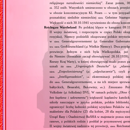
religijnego narodowości niemieckiej
”. Zaraz potem, 06
352 osób. Wszystkich umieszczono w obozach przejś
ok.
w obozie koncentracyjnym KL Posen — w tym przypadku
poznańskiej siedzibie niemieckiej
Geheime Staatspol
niem.
Większość z nich 30.10.1941 wywieziono do obozu konce
Reichsgau Wartheland
: Po polskiej klęsce w kampanii 09.1
II wojny światowej, i rozpoczęciu w części Polski okupa
rosyjska), Niemcy podzielili okupowane polskie terytori
w
Generalgouvernement (
Generalne Gubernato
niem.
pl.
Großdeutschland (
Wielkie Niemcy). Dwa przyłącz
tzw.
niem.
pl.
prowincje. Jednym z nich była Wielkopolska, już 
do Niemiec (formalnie zaczął obowiązywać 26.10.1939),
Rzeszy Kraj Warty), w której obowiązywać miało prawo pa
uznali za
„
Ursprünglich Deutsche
” (
„
rdzenn
niem.
pl.
„
Entpolonisierung
” (
„
odpolszczenie
”), czyli 
niem.
pl.
„
Intelligenzaktion
”,
eksterminacji polskiej in
niem.
i.e.
do
Generalgouvernement, a na ich miejsce sprow
niem.
bałtyckich, Besarabii, Bukowiny
). Zmuszano Pol
, etc.
Volksliste (
folkslista) DVL. W ramach polityki „
Ohne G
pl.
bez kapłana i sakramentu
”) większość kapłanów katolic
szkoły nauczające w języku polskim, polskie biblioteki
ograniczyć liczbę ludności polskiej wysyłano Polaków 
małżeństw dla Polaków (25 dla kobiet, 28 dla mężczyzn
Urząd Rasy i Osadnictwa) RuSHA w majestacie prawa niemie
rasowe, z polskich rodzin i poddał je przymusowej germ
II wojny światowej nadzorca tej prowincji,
Reichsstatt
niem.