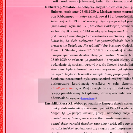
partii narodowo–socjalistycznej, Arthur Karl Greiser, został 
Ribbentrop‐Mołotow
: Ludobójczy rosyjsko‐niemiecki pakt 
Hitlerem, podpisany 23.08.1939 w Moskwie przez minist
von Ribbentropa — który sankcjonował i był bezpośrednią
światowej w 09.1939. W sensie politycznym pakt był prób
„
handlową
” wymianą
„
Królestwa Polskiego
”, wchodzą
tzw.
zachodnią Ukrainę), w 1914 należącą do Imperium Austro‐W
pod nazwą Generalnego Gubernatorstwa — Niemcy. Wybuc
ludzkości, bo dwie ateistyczne i antychrześcijańskie id
przykazanie Dekalogu: Nie zabijaj!
” (abp Stanisław Gądeck
Francji i Niemiec, które 12.09.1939 na wspólnej konfe
i niepodejmowaniu działań zbrojnych wobec Niemiec (c
28.09.1939 w traktacie „
o granicach i przyjaźni Niemcy‐
podzielenie się strefami wpływów w środkowej i wschodni
strony nie będą tolerować na swych terytoriach jakiejkolwi
na swych terytoriach wszelkie zaczątki takiej propagandy
Skutkiem porozumień była seria spotkań między ludob
dyskutowano koordynację wysiłków w celu ekstermi
«
Intelligenzaktion
», w Rosji przyjęła formę zbrodni katyńs
tysięcy przedstawianych kapłanów, i dziesiątków milionów z
odczuwalne.
(więcej na:
pl.wikipedia.org
)
Encykliki Piusa XI
: Wobec powstania w Europie dwóch systemó
nimi podobieństw niż sprzeczności, papież Pius XI wydał 
Sorge
” (
„
Z palącą troską
”) potępił narodowy socjali
pl.
przedchrześcijańskimi, na miejsce Boga osobowego stawia 
ponad skalę wartości ziemskie: rasę albo naród, albo pańs
wartości ludzkiej społeczności,
i czyni z nich najwyższą 
[…]