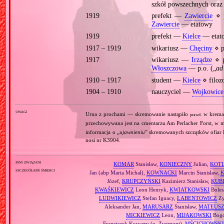
szkół powszechnych oraz 
1919
prefekt —
Zawiercie
⋄ 
Zawiercie
— etatowy
1919
prefekt —
Kielce
— etat
1917 – 1919
wikariusz —
Chęciny
⋄ p
1917
wikariusz —
Irządze
⋄ p
Włoszczowa
— p.o. („
ad
1910 – 1917
student —
Kielce
⋄ filoz
1904 – 1910
nauczyciel —
Wojkowice
uwagi
Urna z prochami — skremowanie nastąpiło
w krema
prawd.
przechowywana jest na cmentarzu Am Perlacher Forst, w
informacja o „
ujawnieniu
” skremowanych szczątków ofiar K
nosi nr K3904.
inni związani
KOMAR
Stanisław,
KONIECZNY
Julian,
KOTL
szczegółami śmierci
Jan (abp Maria Michał),
KOWNACKI
Marcin Stanisław,
Józef,
KRUPCZYŃSKI
Kazimierz Stanisław,
KUB
KWAŚKIEWICZ
Leon Henryk,
KWIATKOWSKI
Boles
LUDWIKIEWICZ
Stefan Ignacy,
ŁABENTOWICZ
Zy
Aleksander Jan,
MARUSARZ
Stanisław,
MATEUS
MICKIEWICZ
Leon,
MIJAKOWSKI
Bogd
Franciszek Ksawery (o. Zygmunt),
MŚCICHOWSKI