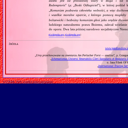
daleki jest od prawdziwej wiary w Boga i od świ
Redemptoris
” (
„
Boski Odkupiciel
”), w której poddał k
pl.
„
Komunizm pozbawia człowieka wolności, a więc duchowej
i wszelkie moralne oparcie, z którego pomocą mogłaby 
bolszewicki i bezbożny komunizm głosi jako orędzie zbawie
ludzkiego naturalnemu prawu Bożemu, zalecał wcielanie 
do oporu. Dwa lata później narodowo socjalistyczne Niemc
pl.wikipedia.org
,
pl.wikipedia.org
)
źródła
www.parafiawitow.n
„
Urny przechowywane na cmentarzu Am Perlacher Forst — analiza
”, p. Grzeg
„
Schematismus Universi Venerabilis Cleri Saecularis et Regularis 
o. Jana Fibek OF
„
International Tracing Ser
© GTKRK, 2026, wszelkie prawa zastrzeżone