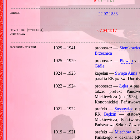
🞲
?, ? —
🕆
?, ?
chrzest
22.07.1883
prezbiterat (święcenia)
07.04.1917
ordynacja
szczegóły posługi
1929 – 1941
proboszcz —
Siemkowic
Brzeźnica
1925 – 1929
proboszcz —
Pławno
⋄ p
Gidle
1924 – 1925
kapelan —
Święta Anna
⋄
parafia RK
św. Doroty
pw.
1922 – 1924
proboszcz —
Łęka
⋄ par
także: prefekt Pańs
Mickiewicza (do 1923),
Konopnickiej, Państwow
1921 – 1922
prefekt —
Sosnowiec
⋄ p
RK
Będzin
— etatowy,
Mickiewicza, Państwow
Państwowa Szkoła Zawod
1919 – 1921
prefekt —
Miechów
⋄ G
Pańskiego ⋄ dekanat 