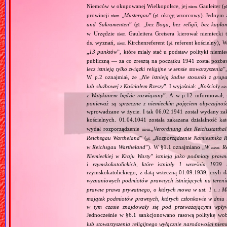
Niemców w okupowanej Wielkopolsce, jej
Gauleiter (
niem.
pl
prowincji
„
Mustergau
” (
okręg wzorcowy). Jednym z f
niem.
pl.
und Sakramenten
” (
„
bez Boga, bez religii, bez kapła
pl.
w Urzędzie
Gauleitera Greisera kierował niemiecki 
niem.
ds. wyznań,
Kirchenreferent (
referent kościelny), 
niem.
pl.
„
13 punktów
”, które miały stać u podstaw polityki niemi
publiczną — za co zresztą na początku 1941 został pozba
lecz istnieją tylko związki religijne w sensie stowarzyszenia
”
W p.2 oznajmiał, że „
Nie istnieją żadne stosunki z gru
lub służbowej z Kościołem Rzeszy
”. I wyjaśniał: „
Kościoły
ni
z Watykanem będzie rozwiązany
”. A w p.12 informował, 
ponieważ są sprzeczne z niemieckim pojęciem obyczajnoś
wprowadzane w życie. I tak 06.02.1941 został wydany zaka
kościelnych. 01.04.1041 została zakazana działalność ka
wydał rozporządzenie
„
Verordnung des Reichsstatthal
niem.
Reichsgau Wartheland
” (
„
Rozporządzenie Namiestnika R
pl.
w Reichsgau Wartheland
”). W §1.1 oznajmiano „
W
Re
niem.
Niemieckiej w Kraju Warty" istnieją jako podmioty pra
i rzymskokatolickich, które istniały 1 września 1939
rzymskokatolickiego, z datą wsteczną 01.09.1939, czyli d
wyznaniowych podmiotów prawnych istniejących na teren
prawne prawa prywatnego, o których mowa w ust. 1
Maj
[…]
majątek podmiotów prawnych, których członkowie w dniu 1
w tym czasie znajdowały się pod przeważającymi wpły
Jednocześnie w §6.1 sankcjonowano rasową politykę wob
lub stowarzyszenia religijnego wyłącznie narodowości nie