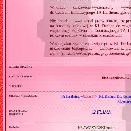
W końcu — całkowicie wycieńczony — wywi
do Centrum Eutanazyjnego TA Hartheim, gdzie
Nie dotarł —
zmarł już w obozie, tuż p
prawd.
na bocznicy kolejowej w KL Dachau do wago
etapie drogi do Centrum Eutanazyjnego TA H
po czym spalony w miejskim krematorium.
Według aktu zgonu, wystawionego w KL Dacha
niezrównani bajkopisarze — zanotowali, iż pr
Bein
” (
„
Zatorowość płucna, przy zapaleniu ży
pl.
numery obozowe
przyczyna śmierci
eksterminacja:
sprawstwo
miejsca i wydarzenia
TA Hartheim
,
«
Aktion T4
»
,
KL Dachau
,
DL Konst
Ribbentr
data i miejsce
12.07.1883
urodzenia
rodzice
KRAWCZYŃSKI Antoni