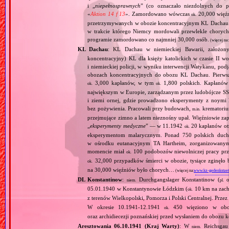
i „
niepełnosprawnych
” (co oznaczało niezdolnych do 
«
Aktion 14 f 13
». Zamordowano wówczas
20,000 więź
ok.
przetrzymywanych w obozie koncentracyjnym KL Dachau
w trakcie którego Niemcy mordowali przewlekle chorych, 
programie zamordowano co najmniej 30,000 osób.
(więcej na
KL Dachau
: KL Dachau w niemieckiej Bawarii, założo
koncentracyjny) KL dla księży katolickich w czasie II w
i niemieckiej policji, w wyniku interwencji Watykanu, p
obozach koncentracyjnych do obozu KL Dachau. Pierwsz
3,000 kapłanów, w tym
1,800 polskich. Kapłanów
ok.
ok.
największym w Europie, zarządzanym przez ludobójcze SS 
i ziemi ornej, gdzie prowadzono eksperymenty z noymi 
bez pożywienia. Pracowali przy budowach,
krematoriu
m.in.
przejmujące zimno a latem nieznośny upał. Więźniowie zap
„
eksperymenty medyczne
” — w 11.1942
20 kapłanów ot
ok.
eksperymentom malarycznym. Ponad 750 polskich duc
w ośrodku eutanacyjnym TA Hartheim, zorganizowany
momencie miał
100 podobozów niewolniczej pracy pr
ok.
32,000 przypadków śmierci w obozie, tysiące zginęł
ok.
na 30,000 więźniów było chorych…
(więcej na:
www.kz-gedenkstaet
DL Konstantinow
:
Durchgangslager Konstantinow (
o
niem.
pl.
05.01.1940 w Konstantynowie Łódzkim (
10 km na zach
ok.
z terenów Wielkopolski, Pomorza i Polski Centralnej. Przez
W okresie 10.1941‐12.1941
450 więziono w obozie
ok.
oraz archidiecezji poznańskiej przed wysłaniem do obozu
Aresztowania 06.10.1941 (Kraj Warty)
: W
Reichsgau 
niem.