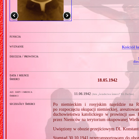
funkcja
wyznanie
Kościół ł
diecezja / prowincja
die
data i miejsce
śmierci
18.05.1942
alt. daty i miejsca
11.06.1942
(data „świadectwa śmierci” KL Dachau)
śmierci
szczegóły śmierci
Po niemieckim i rosyjskim najeździe na R
po rozpoczęciu okupacji niemieckiej, aresztowa
duchowieństwa katolickiego w prowincji
R
niem.
przez Niemców na terytorium okupowanej Wielk
Uwięziony w obozie przejściowym DL Konstant
Stamtąd 30.10.1941 przetransportowany do obo