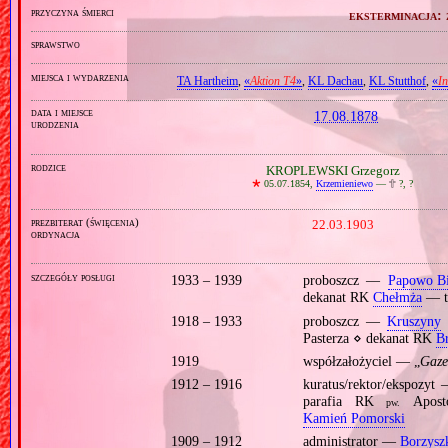
przyczyna śmierci
eksterminacja:
sprawstwo
miejsca i wydarzenia
TA Hartheim
,
«
Aktion T4
»
,
KL Dachau
,
KL Stutthof
,
«
In
data i miejsce
17.08.1878
urodzenia
rodzice
KROPLEWSKI Grzegorz
🞲
05.07.1854,
Krzemieniewo
—
🕆
?, ?
prezbiterat (święcenia)
22.03.1903
ordynacja
szczegóły posługi
1933 – 1939
proboszcz —
Papowo Bi
dekanat RK
Chełmża
— ta
1918 – 1933
proboszcz —
Kruszyny
Pasterza ⋄ dekanat RK
B
1919
współzałożyciel — „
Gaze
1912 – 1916
kuratus/rektor/ekspozy
parafia RK
Aposto
pw.
Kamień Pomorski
1909 – 1912
administrator —
Borzys