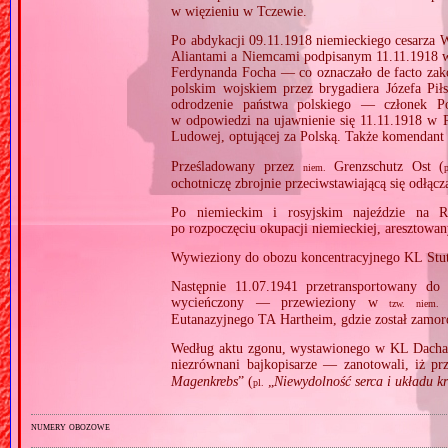
w więzieniu w Tczewie.
Po abdykacji 09.11.1918 niemieckiego cesarza W
Aliantami a Niemcami podpisanym 11.11.1918 
Ferdynanda Focha — co oznaczało de facto zako
polskim wojskiem przez brygadiera Józefa Pił
odrodzenie państwa polskiego — członek P
w odpowiedzi na ujawnienie się 11.11.1918 w P
Ludowej, optującej za Polską. Także komendant
Prześladowany przez
Grenzschutz Ost (
niem.
p
ochotniczę zbrojnie przeciwstawiającą się odłą
Po niemieckim i rosyjskim najeździe na R
po rozpoczęciu okupacji niemieckiej, aresztow
Wywieziony do obozu koncentracyjnego KL Stut
Następnie 11.07.1941 przetransportowany d
wycieńczony — przewieziony w
tzw.
niem.
Eutanazyjnego TA Hartheim, gdzie został zamo
Według aktu zgonu, wystawionego w KL Dacha
niezrównani bajkopisarze — zanotowali, iż pr
Magenkrebs
” (
„
Niewydolność serca i układu kr
pl.
numery obozowe