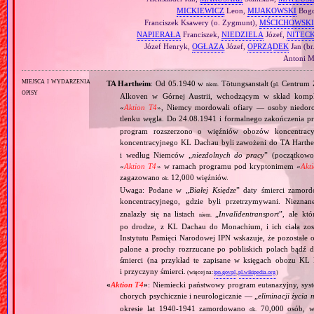
MICKIEWICZ
Leon,
MIJAKOWSKI
Bogd
Franciszek Ksawery (o. Zygmunt),
MŚCICHOWSKI
NAPIERAŁA
Franciszek,
NIEDZIELA
Józef,
NITECK
Józef Henryk,
OGŁAZA
Józef,
OPRZĄDEK
Jan (br
Antoni Ma
miejsca i wydarzenia
TA Hartheim
: Od 05.1940 w
Tötungsanstalt (
Centrum Z
niem.
pl.
opisy
Alkoven w Górnej Austrii, wchodzącym w skład komp
«
Aktion T4
», Niemcy mordowali ofiary — osoby niedor
tlenku węgla. Do 24.08.1941 i formalnego zakończenia p
program rozszerzono o więźniów obozów koncentracy
koncentracyjnego KL Dachau byli zawożeni do TA Hart
i według Niemców „
niezdolnych do pracy
” (początkowo
«
Aktion T4
» w ramach programu pod kryptonimem «
Akt
zagazowano
12,000 więźniów.
ok.
Uwaga: Podane w „
Białej Księdze
” daty śmierci zamord
koncentracyjnego, gdzie byli przetrzymywani. Niezn
znalazły się na listach
„
Invalidentransport
”, ale kt
niem.
po drodze, z KL Dachau do Monachium, i ich ciała zos
Instytutu Pamięci Narodowej IPN wskazuje, że pozostałe 
palone a prochy rozrzucane po pobliskich polach bądź 
śmierci (na przykład te zapisane w księgach obozu KL
i przyczyny śmierci.
(więcej na:
ipn.gov.pl
,
pl.wikipedia.org
)
«
Aktion T4
»
: Niemiecki państwowy program eutanazyjny, syst
chorych psychicznie i neurologicznie — „
eliminacji życia 
okresie lat 1940‐1941 zamordowano
70,000 osób, w 
ok.