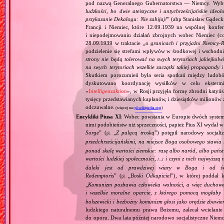
pod nazwą Generalnego Gubernatorstwa — Niemcy. Wybuc
ludzkości, bo dwie ateistyczne i antychrześcijańskie id
przykazanie Dekalogu: Nie zabijaj!
” (abp Stanisław Gądeck
Francji i Niemiec, które 12.09.1939 na wspólnej konfe
i niepodejmowaniu działań zbrojnych wobec Niemiec (c
28.09.1939 w traktacie „
o granicach i przyjaźni Niemcy‐
podzielenie się strefami wpływów w środkowej i wschodni
strony nie będą tolerować na swych terytoriach jakiejkolwi
na swych terytoriach wszelkie zaczątki takiej propagandy
Skutkiem porozumień była seria spotkań między ludob
dyskutowano koordynację wysiłków w celu ekstermi
«
Intelligenzaktion
», w Rosji przyjęła formę zbrodni katyńs
tysięcy przedstawianych kapłanów, i dziesiątków milionów z
odczuwalne.
(więcej na:
pl.wikipedia.org
)
Encykliki Piusa XI
: Wobec powstania w Europie dwóch systemó
nimi podobieństw niż sprzeczności, papież Pius XI wydał 
Sorge
” (
„
Z palącą troską
”) potępił narodowy socjali
pl.
przedchrześcijańskimi, na miejsce Boga osobowego stawia 
ponad skalę wartości ziemskie: rasę albo naród, albo pańs
wartości ludzkiej społeczności,
i czyni z nich najwyższą 
[…]
daleki jest od prawdziwej wiary w Boga i od świ
Redemptoris
” (
„
Boski Odkupiciel
”), w której poddał k
pl.
„
Komunizm pozbawia człowieka wolności, a więc duchowej
i wszelkie moralne oparcie, z którego pomocą mogłaby 
bolszewicki i bezbożny komunizm głosi jako orędzie zbawie
ludzkiego naturalnemu prawu Bożemu, zalecał wcielanie 
do oporu. Dwa lata później narodowo socjalistyczne Niemc