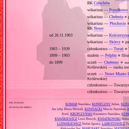
RK
Człuchów
wikariusz —
Przodkowo
wikariusz —
Chełmża
⋄ 
wikariusz —
Płochocin
⋄
RK
Nowe
od 26.11.1903
wikariusz —
Kościerzyna
wikariusz —
Skórcz
⋄ pa
1903 – 1939
członkostwo —
Toruń
⋄ 
1899 – 1903
student —
Pelplin
⋄ filoz
do 1899
uczeń —
Chełmno
⋄
nie
Królewskie) — nauka uwi
uczeń —
Nowe Miasto 
Królewskie)
członkostwo — Towarzy
członkostwo — Towarzy
inni związani
KOMAR
Stanisław,
KONIECZNY
Julian,
KOTL
szczegółami śmierci
Jan (abp Maria Michał),
KOWNACKI
Marcin Stanisław,
Józef,
KRUPCZYŃSKI
Kazimierz Stanisław,
KUB
KWAŚKIEWICZ
Leon Henryk,
KWIATKOWSKI
Boles
LUDWIKIEWICZ
Stefan Ignacy,
ŁABENTOWICZ
Zy
Aleksander Jan,
MARUSARZ
Stanisław,
MATEUS