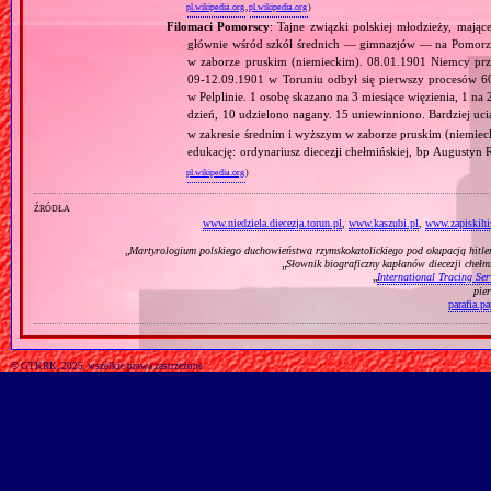
pl.wikipedia.org
,
pl.wikipedia.org
)
Filomaci Pomorscy
: Tajne związki polskiej młodzieży, mają
głównie wśród szkół średnich — gimnazjów — na Pomorzu
w zaborze pruskim (niemieckim). 08.01.1901 Niemcy prz
09‐12.09.1901 w Toruniu odbył się pierwszy procesów 
w Pelplinie. 1 osobę skazano na 3 miesiące więzienia, 1 na 
dzień, 10 udzielono nagany. 15 uniewinniono. Bardziej uci
w zakresie średnim i wyższym w zaborze pruskim (niemie
edukację: ordynariusz diecezji chełmińskiej, bp Augustyn
pl.wikipedia.org
)
źródła
www.niedziela.diecezja.torun.pl
,
www.kaszubi.pl
,
www.zapiskihis
„
Martyrologium polskiego duchowieństwa rzymskokatolickiego pod okupacją hitl
„
Słownik biograficzny kapłanów diecezji cheł
„
International Tracing Ser
pie
parafia.p
© GTKRK, 2025, wszelkie prawa zastrzeżone