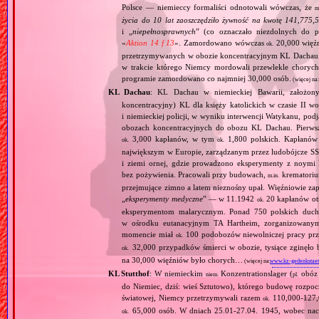
Polsce — niemieccy formaliści odnotowali wówczas, że
m
życia do 10 lat zaoszczędziło żywność na kwotę 141,775,
i „
niepełnosprawnych
” (co oznaczało niezdolnych do 
«
Aktion 14 f 13
». Zamordowano wówczas
20,000 więź
ok.
przetrzymywanych w obozie koncentracyjnym KL Dachau
w trakcie którego Niemcy mordowali przewlekle chorych, 
programie zamordowano co najmniej 30,000 osób.
(więcej na
KL Dachau
: KL Dachau w niemieckiej Bawarii, założo
koncentracyjny) KL dla księży katolickich w czasie II w
i niemieckiej policji, w wyniku interwencji Watykanu, p
obozach koncentracyjnych do obozu KL Dachau. Pierwsz
3,000 kapłanów, w tym
1,800 polskich. Kapłanów
ok.
ok.
największym w Europie, zarządzanym przez ludobójcze SS 
i ziemi ornej, gdzie prowadzono eksperymenty z noymi 
bez pożywienia. Pracowali przy budowach,
krematoriu
m.in.
przejmujące zimno a latem nieznośny upał. Więźniowie zap
„
eksperymenty medyczne
” — w 11.1942
20 kapłanów ot
ok.
eksperymentom malarycznym. Ponad 750 polskich duc
w ośrodku eutanacyjnym TA Hartheim, zorganizowany
momencie miał
100 podobozów niewolniczej pracy pr
ok.
32,000 przypadków śmierci w obozie, tysiące zginęł
ok.
na 30,000 więźniów było chorych…
(więcej na:
www.kz-gedenkstaet
KL Stutthof
: W niemieckim
Konzentrationslager (
obóz 
niem.
pl.
do Niemiec, dziś: wieś Sztutowo), którego budowę rozpoc
światowej, Niemcy przetrzymywali razem
110,000‐127,0
ok.
65,000 osób. W dniach 25.01‐27.04. 1945, wobec nacie
ok.