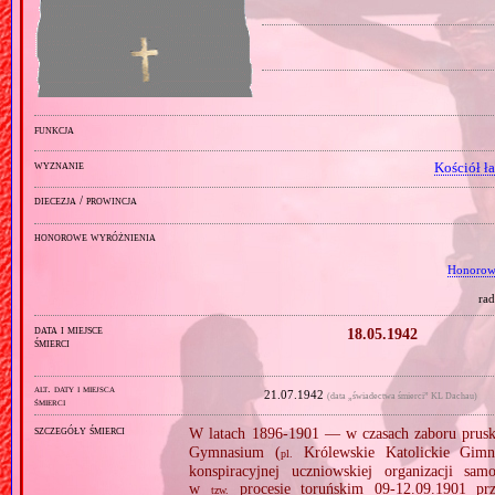
funkcja
wyznanie
Kościół ł
diecezja / prowincja
honorowe wyróżnienia
Honorow
ra
data i miejsce
18.05.1942
śmierci
alt. daty i miejsca
21.07.1942
(data „świadectwa śmierci” KL Dachau)
śmierci
szczegóły śmierci
W latach 1896‐1901 — w czasach zaboru prus
Gymnasium (
Królewskie Katolickie Gimn
pl.
konspiracyjnej uczniowskiej organizacji sa
w
procesie toruńskim 09‐12.09.1901 pr
tzw.