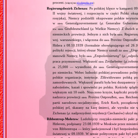
procent.
(więcej na:
pl.wikipedia.org
)
Regierungsbezirk Zichenau
: Po polskiej klęsce w kampanii 0
II wojny światowej, i rozpoczęciu w części Polski okupa
rosyjska), Niemcy podzielili okupowane polskie terytori
w
Generalgouvernement (
Generalne Gubernato
niem.
pl.
Großdeutschland (
Wielkie Niemcy). Z dwóch utw
tzw.
niem.
pl.
niemieckich prowincji. Jednym z nich była
Regierung
niem.
woj. warszawskiego, i włączona do
Provinz Ostpreuße
niem.
Hitlera z 08.10.1939 (formalnie obowiązującego od 26
polityki rejencji, której obszar Niemcy uznali za
„
Ursp
niem.
stanowili Niemcy, było
„
Entpolonisierung
” (
„
odpols
niem.
pl.
praca przymusowa). Większość
Zivilarbeiter (
robotn
niem.
pl.
25,000 — wysiedlono do
Generalgouvernement;
ok.
niem.
po niemiecku. Wobec ludności polskiej prowadzono polity
polskie organizacje, instytucje. Zlikwidowano polską p
zamordowanych. Większość parafii była bez duszpasterzy 
nabożeństw, kazań i spowiedzi po polsku. Kościoły splą
większym niż 10 osób. Niszczono krzyże, kapliczki przydr
nadzorca prowincji
Provinz Ostpreußen,
Reichssta
niem.
niem.
partii narodowo–socjalistycznej, Erich Koch, początko
polskiej prl, skazany na karę śmierci, ale wyroku ni
Zichenau (
nadprezydent rezydencji Ciechanów) ukrył się l
pl.
Ribbentrop‐Mołotow
: Ludobójczy rosyjsko‐niemiecki pakt 
Hitlerem, podpisany 23.08.1939 w Moskwie przez minist
von Ribbentropa — który sankcjonował i był bezpośrednią
światowej w 09.1939. W sensie politycznym pakt był prób