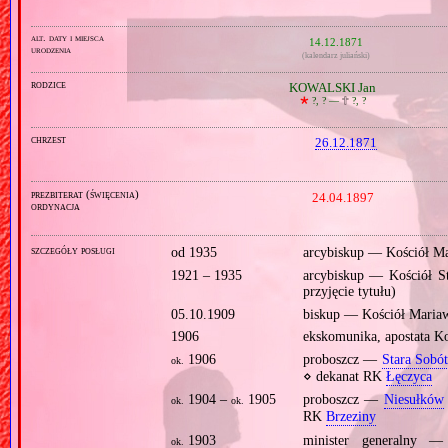
alt. daty i miejsca
14.12.1871
urodzenia
(kalendarz juliański)
rodzice
KOWALSKI Jan
🞲
?, ? —
🕆
?, ?
chrzest
26.12.1871
prezbiterat (święcenia)
24.04.1897
ordynacja
szczegóły posługi
od 1935
arcybiskup — Kościół M
1921 – 1935
arcybiskup — Kościół S
przyjęcie tytułu)
05.10.1909
biskup — Kościół Mariaw
1906
ekskomunika, apostata K
1906
proboszcz —
Stara Sobó
ok.
⋄ dekanat RK
Łęczyca
1904 –
1905
proboszcz —
Niesułków
ok.
ok.
RK
Brzeziny
1903
minister generalny —
ok.