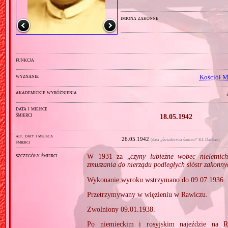
imiona zakonne
funkcja
wyznanie
Kościół M
akademickie wyróżnienia
data i miejsce
śmierci
18.05.1942
alt. daty i miejsca
26.05.1942
(data „świadectwa śmierci” KL Dachau)
śmierci
szczegóły śmierci
W 1931 za „
czyny lubieżne wobec nieletnic
zmuszania do nierządu podległych sióstr zakonny
Wykonanie wyroku wstrzymano do 09.07.1936.
Przetrzymywany w więzieniu w Rawiczu.
Zwolniony 09.01.1938.
Po niemieckim i rosyjskim najeździe na R