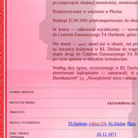
po rozpoczęciu okupacji niemieckiej, aresztow
Przetrzymywany w więzieniu w Płocku.
Stamtąd 25.04.1941 przetransportowany do obo
W końcu — całkowicie wycieńczony — wywi
do Centrum Eutanazyjnego TA Hartheim, gdzie
Nie dotarł —
zmarł już w obozie, tuż p
prawd.
na bocznicy kolejowej w KL Dachau do wago
etapie drogi do Centrum Eutanazyjnego TA H
po czym spalony w miejskim krematorium.
Według aktu zgonu, wystawionego w KL Dacha
niezrównani bajkopisarze — zanotowali, iż 
Darmkatarrch
” (
„
Niewydolność serca i układu k
pl.
numery obozowe
przyczyna śmierci
eksterminacja:
sprawstwo
miejsca i wydarzenia
TA Hartheim
,
«
Aktion T4
»
,
KL Dachau
,
Płock
,
data i miejsce
26.12.1871
urodzenia