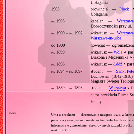
Ubłagania
1903
prowincjał —
Płock
⋄ 
Ubłagania
1903
kapelan —
Warszawa
ok.
Dobroczynności przy ul.
1900 –
1902
wikariusz —
Warszawa
ok.
ok.
Warszawa‐in‐urbe
od 1900
nowicjat — Zgromadzenie
1899
wikariusz —
Wola
⋄ par
ok.
Diakona i Męczennika ⋄
1898
wikariusz —
Łódź
⋄ par
ok.
1894 –
1897
student —
Sankt Pet
ok.
ok.
Duchowna (1842‐1918) 
Magistra Świętej Teologi
1889 –
1893
student —
Warszawa
⋄ fi
ok.
ok.
autor przekładu Pisma Św.
żonaty
uwagi
Urna z prochami — skremowanie nastąpiło
w krema
prawd.
przechowywana jest na cmentarzu Am Perlacher Forst, w
informacja o „
ujawnieniu
” skremowanych szczątków ofiar K
nosi nr K3655.