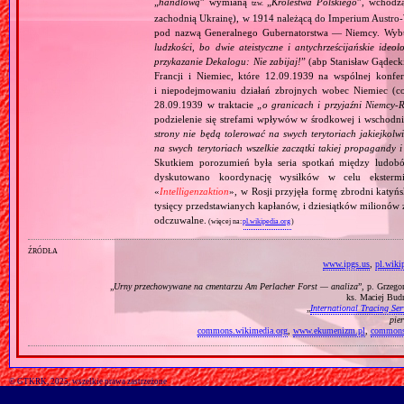
„
handlową
” wymianą
„
Królestwa Polskiego
”, wchodzą
tzw.
zachodnią Ukrainę), w 1914 należącą do Imperium Austro‐W
pod nazwą Generalnego Gubernatorstwa — Niemcy. Wybuc
ludzkości, bo dwie ateistyczne i antychrześcijańskie id
przykazanie Dekalogu: Nie zabijaj!
” (abp Stanisław Gądeck
Francji i Niemiec, które 12.09.1939 na wspólnej konfe
i niepodejmowaniu działań zbrojnych wobec Niemiec (c
28.09.1939 w traktacie „
o granicach i przyjaźni Niemcy‐
podzielenie się strefami wpływów w środkowej i wschodni
strony nie będą tolerować na swych terytoriach jakiejkolwi
na swych terytoriach wszelkie zaczątki takiej propagandy
Skutkiem porozumień była seria spotkań między ludob
dyskutowano koordynację wysiłków w celu ekstermi
«
Intelligenzaktion
», w Rosji przyjęła formę zbrodni katyńs
tysięcy przedstawianych kapłanów, i dziesiątków milionów z
odczuwalne.
(więcej na:
pl.wikipedia.org
)
źródła
www.ipgs.us
,
pl.wiki
„
Urny przechowywane na cmentarzu Am Perlacher Forst — analiza
”, p. Grzeg
ks. Maciej Bud
„
International Tracing Ser
pie
commons.wikimedia.org
,
www.ekumenizm.pl
,
commons
© GTKRK, 2025, wszelkie prawa zastrzeżone