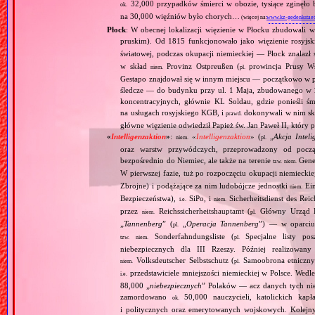
32,000 przypadków śmierci w obozie, tysiące zginęł
ok.
na 30,000 więźniów było chorych…
(więcej na:
www.kz-gedenkstaet
Płock
: W obecnej lokalizacji więzienie w Płocku zbudowali w
pruskim). Od 1815 funkcjonowało jako więzienie rosyj
światowej, podczas okupacji niemieckiej — Płock znalazł
w skład
Provinz Ostpreußen (
prowincja Prusy Wsc
niem.
pl.
Gestapo znajdował się w innym miejscu — początkowo w p
śledcze — do budynku przy ul. 1 Maja, zbudowanego w 1
koncentracyjnych, głównie KL Soldau, gdzie ponieśli śmi
na usługach rosyjskiego KGB, i
dokonywali w nim s
prawd.
główne więzienie odwiedził Papież św. Jan Paweł II, który 
«
Intelligenzaktion
»
:
«
Intelligenzaktion
» (
„
Akcja Inteli
niem.
pl.
oraz warstw przywódczych, przeprowadzony od począ
bezpośrednio do Niemiec, ale także na terenie
Gene
tzw.
niem.
W pierwszej fazie, tuż po rozpoczęciu okupacji niemiecki
Zbrojne) i podążające za nim ludobójcze jednostki
Ein
niem.
Bezpieczeństwa),
SiPo, i
Sicherheitsdienst des Reic
i.e.
niem.
przez
Reichssicherheitshauptamt (
Główny Urząd B
niem.
pl.
„
Tannenberg
” (
„
Operacja Tannenberg
”) — w oparciu 
pl.
Sonderfahndungsliste (
Specjalne listy po
tzw.
niem.
pl.
niebezpiecznych dla III Rzeszy. Później realizowan
Volksdeutscher Selbstschutz (
Samoobrona etniczny
niem.
pl.
przedstawiciele mniejszości niemieckiej w Polsce. Wed
i.e.
88,000 „
niebezpiecznych
” Polaków — acz danych tych nie 
zamordowano
50,000 nauczycieli, katolickich kapł
ok.
i politycznych oraz emerytowanych wojskowych. Kolejny