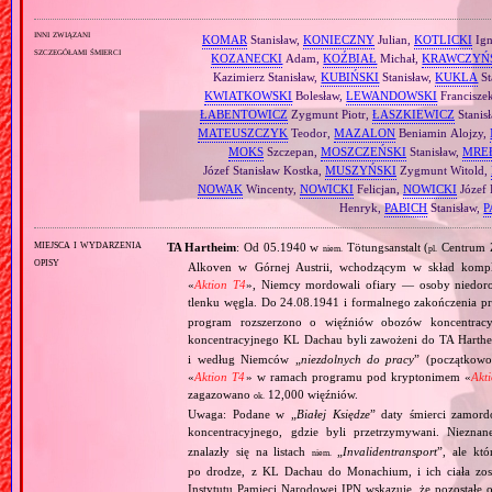
inni związani
KOMAR
Stanisław,
KONIECZNY
Julian,
KOTLICKI
Ign
szczegółami śmierci
KOZANECKI
Adam,
KOŹBIAŁ
Michał,
KRAWCZYŃ
Kazimierz Stanisław,
KUBIŃSKI
Stanisław,
KUKLA
St
KWIATKOWSKI
Bolesław,
LEWANDOWSKI
Francisze
ŁABENTOWICZ
Zygmunt Piotr,
ŁASZKIEWICZ
Stanis
MATEUSZCZYK
Teodor,
MAZALON
Beniamin Alojzy,
MOKS
Szczepan,
MOSZCZEŃSKI
Stanisław,
MRE
Józef Stanisław Kostka,
MUSZYŃSKI
Zygmunt Witold,
NOWAK
Wincenty,
NOWICKI
Felicjan,
NOWICKI
Józef
Henryk,
PABICH
Stanisław,
P
miejsca i wydarzenia
TA Hartheim
: Od 05.1940 w
Tötungsanstalt (
Centrum Z
niem.
pl.
opisy
Alkoven w Górnej Austrii, wchodzącym w skład komp
«
Aktion T4
», Niemcy mordowali ofiary — osoby niedor
tlenku węgla. Do 24.08.1941 i formalnego zakończenia p
program rozszerzono o więźniów obozów koncentracy
koncentracyjnego KL Dachau byli zawożeni do TA Hart
i według Niemców „
niezdolnych do pracy
” (początkowo
«
Aktion T4
» w ramach programu pod kryptonimem «
Akt
zagazowano
12,000 więźniów.
ok.
Uwaga: Podane w „
Białej Księdze
” daty śmierci zamord
koncentracyjnego, gdzie byli przetrzymywani. Niezn
znalazły się na listach
„
Invalidentransport
”, ale kt
niem.
po drodze, z KL Dachau do Monachium, i ich ciała zos
Instytutu Pamięci Narodowej IPN wskazuje, że pozostałe 