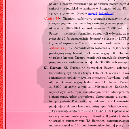
palone a prochy rozrzucane po pobliskich polach bądź 
śmierci (na przykład te zapisane w księgach obozu KL
i przyczyny śmierci.
(więcej na:
ipn.gov.pl
,
pl.wikipedia.org
)
«
Aktion T4
»
: Niemiecki państwowy program eutanazyjny, syst
chorych psychicznie i neurologicznie — „
eliminacji życia 
okresie lat 1940‐1941 zamordowano
70,000 osób, w 
ok.
Polsce — niemieccy formaliści odnotowali wówczas, że
m
życia do 10 lat zaoszczędziło żywność na kwotę 141,775,
i „
niepełnosprawnych
” (co oznaczało niezdolnych do 
«
Aktion 14 f 13
». Zamordowano wówczas
20,000 więź
ok.
przetrzymywanych w obozie koncentracyjnym KL Dachau
w trakcie którego Niemcy mordowali przewlekle chorych, 
programie zamordowano co najmniej 30,000 osób.
(więcej na
KL Dachau
: KL Dachau w niemieckiej Bawarii, założo
koncentracyjny) KL dla księży katolickich w czasie II w
i niemieckiej policji, w wyniku interwencji Watykanu, p
obozach koncentracyjnych do obozu KL Dachau. Pierwsz
3,000 kapłanów, w tym
1,800 polskich. Kapłanów
ok.
ok.
największym w Europie, zarządzanym przez ludobójcze SS 
i ziemi ornej, gdzie prowadzono eksperymenty z noymi 
bez pożywienia. Pracowali przy budowach,
krematoriu
m.in.
przejmujące zimno a latem nieznośny upał. Więźniowie zap
„
eksperymenty medyczne
” — w 11.1942
20 kapłanów ot
ok.
eksperymentom malarycznym. Ponad 750 polskich duc
w ośrodku eutanacyjnym TA Hartheim, zorganizowany
momencie miał
100 podobozów niewolniczej pracy pr
ok.