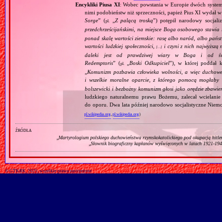
Encykliki Piusa XI
: Wobec powstania w Europie dwóch systemó
nimi podobieństw niż sprzeczności, papież Pius XI wydał 
Sorge
” (
„
Z palącą troską
”) potępił narodowy socjali
pl.
przedchrześcijańskimi, na miejsce Boga osobowego stawia 
ponad skalę wartości ziemskie: rasę albo naród, albo pańs
wartości ludzkiej społeczności,
i czyni z nich najwyższą 
[…]
daleki jest od prawdziwej wiary w Boga i od świ
Redemptoris
” (
„
Boski Odkupiciel
”), w której poddał k
pl.
„
Komunizm pozbawia człowieka wolności, a więc duchowej
i wszelkie moralne oparcie, z którego pomocą mogłaby 
bolszewicki i bezbożny komunizm głosi jako orędzie zbawie
ludzkiego naturalnemu prawu Bożemu, zalecał wcielanie 
do oporu. Dwa lata później narodowo socjalistyczne Niemc
pl.wikipedia.org
,
pl.wikipedia.org
)
źródła
„
Martyrologium polskiego duchowieństwa rzymskokatolickiego pod okupacją hitl
„
Słownik biograficzny kapłanów wyświęconych w latach 1921‐1945
© GTKRK, 2025, wszelkie prawa zastrzeżone