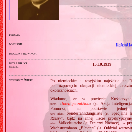
funkcja
wyznanie
Kościół ł
diecezja / prowincja
data i miejsce
15.10.1939
śmierci
szczegóły śmierci
Po niemieckim i rosyjskim najeździe na R
po rozpoczęciu okupacji niemieckiej, are
okolicznościach.
Wiadomo, że w powiecie Kościerzyn
«
Intelligenzaktion
» (
Akcja Inteligencj
niem.
pl.
Pomorza, na podstawie jednej 
Sonderfahndungsliste (
Specjalna l
tzw.
niem.
pl.
Rzeszy
”, bądź na innej liście proskrypcyj
Volksdeutsche (
Etniczni Niemcy),
prz
niem.
pl.
i.e.
Wachsturmbann „
Eimann
” (
Oddział wartown
pl.