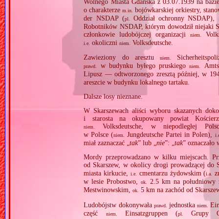
Wolnego Miasta Gdańska z 03.07.1939 na bazie
o charakterze
bojówkarskiej orkiestry, stan
m.in.
der NSDAP (
Oddział ochronny NSDAP),
pl.
Robotników NSDAP, którym dowodził niejaki S
członkowie ludobójczej organizacji
Volks
niem.
okoliczni
Volksdeutsche.
i.e.
niem.
Zawieziony do aresztu
Sicherheitspoli
niem.
w budynku byłego pruskiego
Amtsg
prawd.
niem.
Lipusz — odtworzonego zresztą później, w 19
areszcie w budynku lokalnego tartaku.
Dalsze losy nieznane.
W Skarszewach aliści wyboru skazanych do
i starosta na okupowany powiat Kościerz
Volksdeutsche, w niepodległej Polsc
niem.
w Polsce (
Jungdeutsche Partei in Polen),
niem.
i.
miał zaznaczać „
tak
” lub „
nie
”: „
tak
” oznaczało 
Mordy przeprowadzano w kilku miejscach. Pr
od Skarszew, w okolicy drogi prowadzącej do 
miasta kirkucie,
cmentarzu żydowskim (
zn
i.e.
i.a.
w lesie Probostwo,
2.5 km na południowy z
ok.
Mestwinowskim,
5 km na zachód od Skarsze
ok.
Ludobójstw dokonywała
jednostka
Ein
prawd.
niem.
część
Einsatzgruppen (
Grupy Op
niem.
pl.