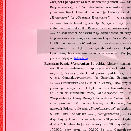
Zbrojne) i podążające za nim ludobójcze jednostki
Ein
niem.
Bezpieczeństwa),
SiPo, i
Sicherheitsdienst des Reic
i.e.
niem.
przez
Reichssicherheitshauptamt (
Główny Urząd B
niem.
pl.
„
Tannenberg
” (
„
Operacja Tannenberg
”) — w oparciu 
pl.
Sonderfahndungsliste (
Specjalne listy po
tzw.
niem.
pl.
niebezpiecznych dla III Rzeszy. Później realizowan
Volksdeutscher Selbstschutz (
Samoobrona etniczny
niem.
pl.
przedstawiciele mniejszości niemieckiej w Polsce. Wed
i.e.
88,000 „
niebezpiecznych
” Polaków — acz danych tych nie 
zamordowano
50,000 nauczycieli, katolickich kapł
ok.
i politycznych oraz emerytowanych wojskowych. Kolejny
procent.
(więcej na:
pl.wikipedia.org
)
Reichsgau Danzig‐Westpreußen
: Po polskiej klęsce w kampan
etap II wojny światowej, i rozpoczęciu w części Polski ok
rosyjska), Niemcy podzielili okupowane polskie terytori
w
Generalgouvernement (
Generalne Gubernato
niem.
pl.
Großdeutschland (
Wielkie Niemcy). Dwa przyłącz
tzw.
niem.
pl.
prowincje. Jednym z nich było Pomorze Nadwiślańskie,
do Niemiec (formalnie zaczął obowiązywać 26.10.
Westpreußen (
Okręg Rzeszy Gdańsk‐Prusy Zachodnie), w
pl.
nowej prowincji, której obszar Niemcy uznali za
„
Urs
niem.
stanowili Polacy, było
„
Entpolonisierung
” (
„
odpol
niem.
pl.
w 1939‐1940, w ramach
„
Intelligenzaktion
”,
eks
niem.
i.e.
skrytobójczych mordów — w tym
220 polskich kapłan
ok.
skąd wróciło niewielu (aresztowano ponad 300 kapłanów,
170,000, przy czym
90,000 do
Generalgouv
ok.
niem.