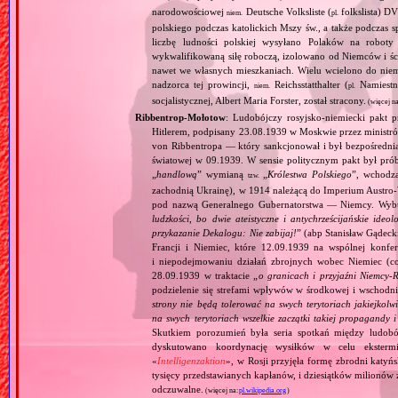
narodowościowej
Deutsche Volksliste (
folkslista) D
niem.
pl.
polskiego podczas katolickich Mszy św., a także podczas s
liczbę ludności polskiej wysyłano Polaków na robot
wykwalifikowaną siłę roboczą, izolowano od Niemców i ści
nawet we własnych mieszkaniach. Wielu wcielono do niem
nadzorca tej prowincji,
Reichsstatthalter (
Namiestn
niem.
pl.
socjalistycznej, Albert Maria Forster, został stracony.
(więcej n
Ribbentrop‐Mołotow
: Ludobójczy rosyjsko‐niemiecki pakt 
Hitlerem, podpisany 23.08.1939 w Moskwie przez minist
von Ribbentropa — który sankcjonował i był bezpośrednią
światowej w 09.1939. W sensie politycznym pakt był prób
„
handlową
” wymianą
„
Królestwa Polskiego
”, wchodzą
tzw.
zachodnią Ukrainę), w 1914 należącą do Imperium Austro‐W
pod nazwą Generalnego Gubernatorstwa — Niemcy. Wybuc
ludzkości, bo dwie ateistyczne i antychrześcijańskie id
przykazanie Dekalogu: Nie zabijaj!
” (abp Stanisław Gądeck
Francji i Niemiec, które 12.09.1939 na wspólnej konfe
i niepodejmowaniu działań zbrojnych wobec Niemiec (c
28.09.1939 w traktacie „
o granicach i przyjaźni Niemcy‐
podzielenie się strefami wpływów w środkowej i wschodni
strony nie będą tolerować na swych terytoriach jakiejkolwi
na swych terytoriach wszelkie zaczątki takiej propagandy
Skutkiem porozumień była seria spotkań między ludob
dyskutowano koordynację wysiłków w celu ekstermi
«
Intelligenzaktion
», w Rosji przyjęła formę zbrodni katyńs
tysięcy przedstawianych kapłanów, i dziesiątków milionów z
odczuwalne.
(więcej na:
pl.wikipedia.org
)