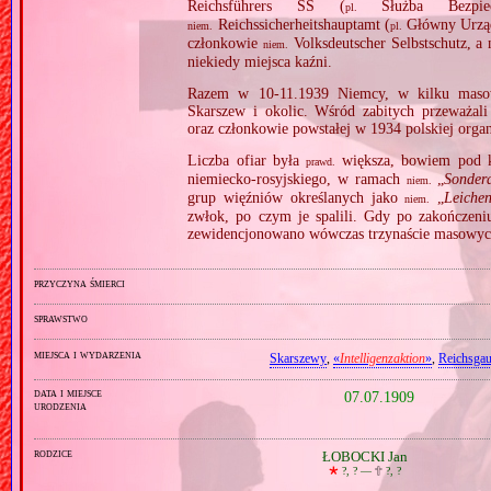
Reichsführers SS (
Służba Bezpiec
pl.
Reichssicherheitshauptamt (
Główny Urząd
niem.
pl.
członkowie
Volksdeutscher Selbstschutz, a
niem.
niekiedy miejsca kaźni.
Razem w 10‐11.1939 Niemcy, w kilku masow
Skarszew i okolic. Wśród zabitych przeważali 
oraz członkowie powstałej w 1934 polskiej orga
Liczba ofiar była
większa, bowiem pod ko
prawd.
niemiecko‐rosyjskiego, w ramach
„
Sonder
niem.
grup więźniów określanych jako
„
Leiche
niem.
zwłok, po czym je spalili. Gdy po zakończen
zewidencjonowano wówczas trzynaście masowyc
przyczyna śmierci
sprawstwo
miejsca i wydarzenia
Skarszewy
,
«
Intelligenzaktion
»
,
Reichsga
data i miejsce
07.07.1909
urodzenia
rodzice
ŁOBOCKI Jan
🞲
?, ? —
🕆
?, ?