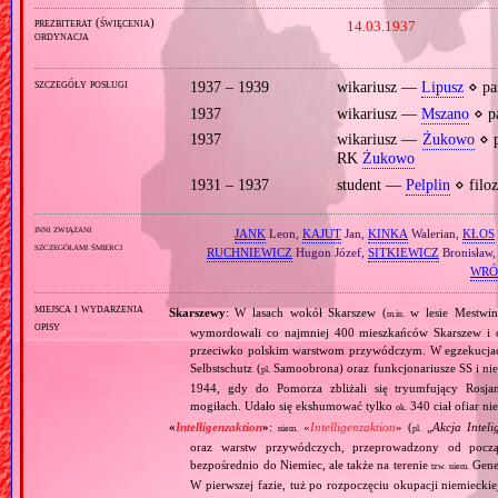
prezbiterat (święcenia)
14.03.1937
ordynacja
szczegóły posługi
1937 – 1939
wikariusz —
Lipusz
⋄ pa
1937
wikariusz —
Mszano
⋄ p
1937
wikariusz —
Żukowo
⋄ p
RK
Żukowo
1931 – 1937
student —
Pelplin
⋄ filoz
inni związani
JANK
Leon,
KAJUT
Jan,
KINKA
Walerian,
KŁOS
szczegółami śmierci
RUCHNIEWICZ
Hugon Józef,
SITKIEWICZ
Bronisław
WRÓ
miejsca i wydarzenia
Skarszewy
: W lasach wokół Skarszew (
w lesie Mestwi
m.in.
opisy
wymordowali co najmniej 400 mieszkańców Skarszew i 
przeciwko polskim warstwom przywódczym. W egzekucjach b
Selbstschutz (
Samoobrona) oraz funkcjonariusze SS i niem
pl.
1944, gdy do Pomorza zbliżali się tryumfujący Rosja
mogiłach. Udało się ekshumować tylko
340 ciał ofiar ni
ok.
«
Intelligenzaktion
»
:
«
Intelligenzaktion
» (
„
Akcja Inteli
niem.
pl.
oraz warstw przywódczych, przeprowadzony od począ
bezpośrednio do Niemiec, ale także na terenie
Gene
tzw.
niem.
W pierwszej fazie, tuż po rozpoczęciu okupacji niemiecki