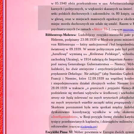
w 05.1940 obóz przekształcono w
Arbeitserziehungs
niem.
karnych i politycznych, w większości skazanych na śmierć
setki polskich duchownych i zakonników.
80 księży, 
Ok.
w głowę, oraz w miejscach masowych egzekucji w okoliczn
miejsc mordu duchownych nie udało się ustalić. Razem 
psychiatrycznych (w ramach «
Aktion T4
»).
(więcej na:
mazowsze.h
Ribbentrop‐Mołotow
: Ludobójczy rosyjsko‐niemiecki pakt 
Hitlerem, podpisany 23.08.1939 w Moskwie przez minist
von Ribbentropa — który sankcjonował i był bezpośrednią
światowej w 09.1939. W sensie politycznym pakt był prób
„
handlową
” wymianą
„
Królestwa Polskiego
”, wchodzą
tzw.
zachodnią Ukrainę), w 1914 należącą do Imperium Austro‐W
pod nazwą Generalnego Gubernatorstwa — Niemcy. Wybuc
ludzkości, bo dwie ateistyczne i antychrześcijańskie id
przykazanie Dekalogu: Nie zabijaj!
” (abp Stanisław Gądeck
Francji i Niemiec, które 12.09.1939 na wspólnej konfe
i niepodejmowaniu działań zbrojnych wobec Niemiec (c
28.09.1939 w traktacie „
o granicach i przyjaźni Niemcy‐
podzielenie się strefami wpływów w środkowej i wschodni
strony nie będą tolerować na swych terytoriach jakiejkolwi
na swych terytoriach wszelkie zaczątki takiej propagandy
Skutkiem porozumień była seria spotkań między ludob
dyskutowano koordynację wysiłków w celu ekstermi
«
Intelligenzaktion
», w Rosji przyjęła formę zbrodni katyńs
tysięcy przedstawianych kapłanów, i dziesiątków milionów z
odczuwalne.
(więcej na:
pl.wikipedia.org
)
Encykliki Piusa XI
: Wobec powstania w Europie dwóch systemó