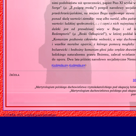
nimi podobieństw niż sprzeczności, papież Pius XI wydał 
Sorge
” (
„
Z palącą troską
”) potępił narodowy socjali
pl.
przedchrześcijańskimi, na miejsce Boga osobowego stawia 
ponad skalę wartości ziemskie: rasę albo naród, albo pańs
wartości ludzkiej społeczności,
i czyni z nich najwyższą 
[…]
daleki jest od prawdziwej wiary w Boga i od świ
Redemptoris
” (
„
Boski Odkupiciel
”), w której poddał k
pl.
„
Komunizm pozbawia człowieka wolności, a więc duchowej
i wszelkie moralne oparcie, z którego pomocą mogłaby 
bolszewicki i bezbożny komunizm głosi jako orędzie zbawie
ludzkiego naturalnemu prawu Bożemu, zalecał wcielanie 
do oporu. Dwa lata później narodowo socjalistyczne Niemc
pl.wikipedia.org
,
pl.wikipedia.org
)
źródła
ww
„
Martyrologium polskiego duchowieństwa rzymskokatolickiego pod okupacją hitl
„
Martyrologium duchowieństwa polskiego pod okupac
pie
© GTKRK, 2025, wszelkie prawa zastrzeżone