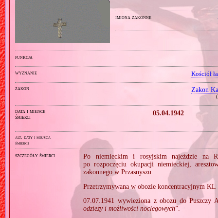
imiona zakonne
funkcja
wyznanie
Kościół ł
zakon
Zakon Ka
(
data i miejsce
05.04.1942
śmierci
alt. daty i miejsca
śmierci
szczegóły śmierci
Po niemieckim i rosyjskim najeździe na R
po rozpoczęciu okupacji niemieckiej, aresz
zakonnego w Przasnyszu.
Przetrzymywana w obozie koncentracyjnym KL So
07.07.1941 wywieziona z obozu do Puszczy A
odzieży i możliwości noclegowych
”.