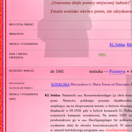
„
Uratowana dzięki pomocy miejscowej ludności
”
Zmarła wszelako wkrótce potem, nie odzyskaws
przyczyna śmierci
sprawstwo
miejsca i wydarzenia
KL Soldau
,
Rib
data i miejsce
1911
urodzenia
szczegóły posługi
do 1941
mniszka —
Przasnysz
⋄ k
inni związani
KOWALSKA
Mieczysława (s. Maria Teresa od Dzieciątka 
szczegółami śmierci
miejsca i wydarzenia
KL Soldau
: Niemiecki
Konzentrationslager (
obóz konce
niem.
pl.
opisy
przez Niemców polskiego powiatu działdow
znajdujący się na okupowanym terenie, w którym obowiązy
działaność w 09.1939, gdy w byłych koszarach 32. Pułku
wojennych kampanii wrześniowej. Na jesieni 1939 w
przekształcono go w
Durchgangslager für polnische
niem.
wysłaniem dalej do obozów koncentracyjnych. W rzeczyw
w ramach ludobójczego programu
«
Intelligenzaktion
»
niem.