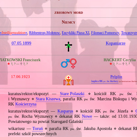
zbiorowy mord
Niemcy
«
Intelligenzaktion
»
,
Ribbentrop‐Mołotow
,
Encykliki Piusa XI
,
Filomaci Pomorscy
,
Towarzyst
07.05.1899
Kopaniarze
IATKOWSKI Franciszek
HACKERT Cecylia
🞲
?, ? —
🕆
?, ?
🞲
?, ? —
🕆
?, ?
17.06.1923
Pelplin
kaplica RK
św. Barbary
pw.
(w Seminarium Ducho
kuratus/rektor/ekspozyt —
Stare Polaszki
⋄ kościół RK
św. M
pw.
i Wyznawcy ⋄
Stara Kiszewa
, parafia RK
św. Marcina Biskupa i Wy
pw.
RK
Kościerzyna
kuratus/rektor/ekspozyt —
Kasparus
⋄ kościół RK
św. Józefa ⋄
pw.
św. Rocha Wyznawcy ⋄ dekanat RK
Nowe
— także: od 13.01.1930
pw.
Powiatowego na powiat Starogard Gdański
wikariusz —
Toruń
⋄ parafia RK
św. Jakuba Apostoła ⋄ dekanat 
pw.
prefekt szkół powszechnych