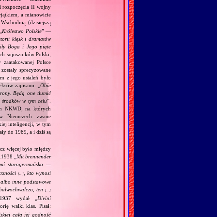
i rozpoczęcia II wojny
jątkiem, a mianowicie
Wschodnią (dzisiejszą
„
Królestwo Polskie
” —
torii klęsk i dramatów
ciły Boga i Jego piąte
ch sojuszników Polski,
y zaatakowanej Polsce
zostały sprecyzowane
m z jego ustaleń było
eksów zapisano: „
Obie
trony. Będą one tłumić
h środków w tym celu
”.
kim NKWD, na których
 (w Niemczech zwane
iej inteligencji, w tym
y do 1989, a i dziś są
acz więcej było między
.1938 „
Mit brennender
ami starogermańsko —
trzności
, kto wynosi
[…]
j albo inne podstawowe
m bałwochwalczo, ten
[…]
.1937 wydał „
Divini
rię walki klas. Pisał:
kiej całą jej godność