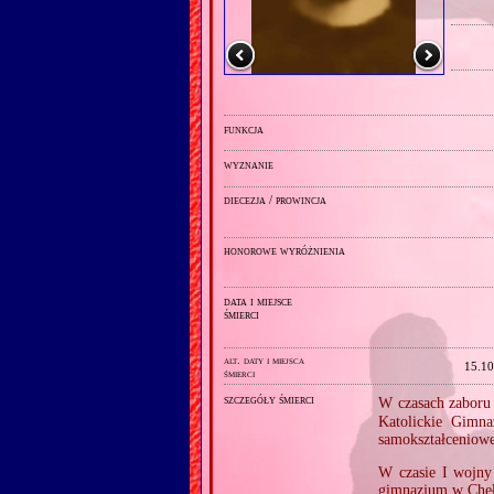
funkcja
wyznanie
diecezja / prowincja
honorowe wyróżnienia
data i miejsce
śmierci
alt. daty i miejsca
15.10
śmierci
szczegóły śmierci
W czasach zaboru
Katolickie Gimna
samokształceniow
W czasie I wojny
gimnazjum w Che