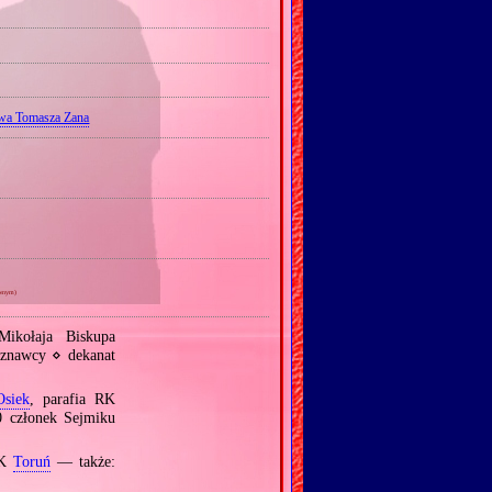
wa Tomasza Zana
wnym)
ikołaja Biskupa
znawcy ⋄ dekanat
Osiek
, parafia RK
 członek Sejmiku
RK
Toruń
— także: