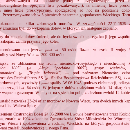
u, aresztowanych na podstawie jednej z przygotowanych przed ni
hndungsliste (
Specjalna lista poszukiwanych),
imiennej liście proskr
pl.
i.e.
 innej liście proskrypcyjnej, sporządzonej ad hoc na podstawie don
. Przetrzymywano ich w 3 piwnicach na terenie gospodarstwa Wieckiego. Tor
okonano tam kilku zbiorowych mordów. W szczególności 22.11.1939 
y zmuszani byli do wykopania dołów, w których ich następnie zabijano.
y do kopania dołów śmierci, ale do bycia świadkiem egzekucji jego współt
zakopać, zanim przyszła jego kolei.
amordowano tam jeszcze
50 osób. Razem w czasie II wojny ś
prawd.
ok.
kolicy wsi Nowy Wiec
200‐300 osób.
ok.
ku ze zbliżaniem się frontu niemiecko‐rosyjskiego i nieuchronnej 
ktion 1005
” (
„
Akcja Specjalna 1005
”), grupy więźniów, 
pl.
mmandos
” (
„
Trupie Jednostki
”) — pod nadzorem Niemców, członk
pl.
enst des Reichsführers SS (
Służba Bezpieczeństwa Reichsführera SS),
«
pl.
i.e.
mordowanych, wywiozły i
spaliły. W 06.1945, podczas ekshumacji, odkryt
prawd.
ono szczątki
64 osób. W jednym z dołów znaleziono zwłoki 14 ofiar, sk
ok.
e wapnem gaszonym. W innym, na sąsiednim polu, znaleziono zwłoki 12 kobie
 ustalić nazwiska 23‐24 ofiar mordów w Nowym Wiecu, tym dwóch innych kapł
na i ks. Waltera Śpicę.
eniem Opatrzności Bożej 24.05.2008 we Lwowie beatyfikowana przez Kościół
a, zmarła w 1904 zakonnica Zgromadzenia Sióstr Miłosierdzia św. Wincente
m Wiecu i spokrewniona z rodziną Wieckich, na których gospodarstwi
ani znaleźli orędowniczkę u swego Pana.