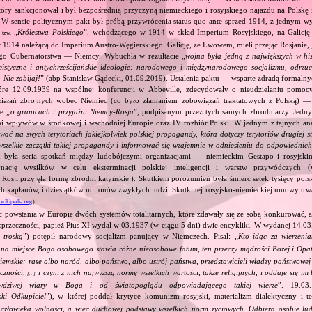
ry sankcjonował i był bezpośrednią przyczyną niemieckiego i rosyjskiego najazdu na Polskę 
 W sensie politycznym pakt był próbą przywrócenia status quo ante sprzed 1914, z jednym wy
ą
„
Królestwa Polskiego
”, wchodzącego w 1914 w skład Imperium Rosyjskiego, na Galicję 
tzw.
 1914 należącą do Imperium Austro‐Węgierskiego. Galicję, ze Lwowem, mieli przejąć Rosjanie, 
go Gubernatorstwa — Niemcy. Wybuchła w rezultacie „
wojna była jedną z największych w his
eistyczne i antychrześcijańskie ideologie: narodowego i międzynarodowego socjalizmu, odrzu
 Nie zabijaj!
” (abp Stanisław Gądecki, 01.09.2019). Ustalenia paktu — wsparte zdradą formalny
tóre 12.09.1939 na wspólnej konferencji w Abbeville, zdecydowały o nieudzielaniu pomoc
ziałań zbrojnych wobec Niemiec (co było złamaniem zobowiązań traktatowych z Polską) — 
e „
o granicach i przyjaźni Niemcy‐Rosja
”, podpisanym przez tych samych zbrodniarzy. Jedny
ami wpływów w środkowej i wschodniej Europie oraz IV rozbiór Polski. W jednym z tajnych an
ować na swych terytoriach jakiejkolwiek polskiej propagandy, która dotyczy terytoriów drugiej s
wszelkie zaczątki takiej propagandy i informować się wzajemnie w odniesieniu do odpowiednic
 była seria spotkań między ludobójczymi organizacjami — niemieckim Gestapo i rosyjs
nację wysiłków w celu eksterminacji polskiej inteligencji i warstw przywódczych
 Rosji przyjęła formę zbrodni katyńskiej). Skutkiem porozumień była śmierć setek tysięcy polsk
ch kapłanów, i dziesiątków milionów zwykłych ludzi. Skutki tej rosyjsko‐niemieckiej umowy trwał
.wikipedia.org
)
c powstania w Europie dwóch systemów totalitarnych, które zdawały się ze sobą konkurować, 
sprzeczności, papież Pius XI wydał w 03.1937 (w ciągu 5 dni) dwie encykliki. W wydanej 14.03
 troską
”) potępił narodowy socjalizm panujący w Niemczech. Pisał: „
Kto idąc za wierzeni
, na miejsce Boga osobowego stawia różne nieosobowe fatum, ten przeczy mądrości Bożej i Opa
ziemskie: rasę albo naród, albo państwo, albo ustrój państwa, przedstawicieli władzy państwowe
eczności,
i czyni z nich najwyższą normę wszelkich wartości, także religijnych, i oddaje się i
[…]
wdziwej wiary w Boga i od światopoglądu odpowiadającego takiej wierze
”. 19.03
ski Odkupiciel
”), w której poddał krytyce komunizm rosyjski, materializm dialektyczny i teo
złowieka wolności, a więc duchowej podstawy wszelkich norm życiowych. Odbiera osobie ludz