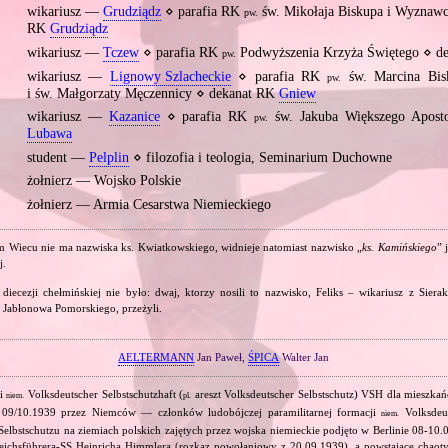
wikariusz —
Grudziądz
⋄ parafia RK
św. Mikołaja Biskupa i Wyznaw
pw.
RK
Grudziądz
wikariusz —
Tczew
⋄ parafia RK
Podwyższenia Krzyża Świętego ⋄ d
pw.
wikariusz —
Lignowy Szlacheckie
⋄ parafia RK
św. Marcina Bis
pw.
i św. Małgorzaty Męczennicy ⋄ dekanat RK
Gniew
wikariusz —
Kazanice
⋄ parafia RK
św. Jakuba Większego Apost
pw.
Lubawa
student —
Pelplin
⋄ filozofia i teologia, Seminarium Duchowne
żołnierz — Wojsko Polskie
żołnierz — Armia Cesarstwa Niemieckiego
iecu nie ma nazwiska ks. Kwiatkowskiego, widnieje natomiast nazwisko „
ks. Kamińskiego
” 
j.
iecezji chełmińskiej nie było: dwaj, ktorzy nosili to nazwisko, Feliks – wikariusz z Siera
z Jabłonowa Pomorskiego, przeżyli.
AELTERMANN
Jan Paweł,
ŚPICA
Walter Jan
ki
Volksdeutscher Selbstschutzhaft (
areszt Volksdeutscher Selbstschutz) VSH dla mieszk
niem.
pl.
w 09/10.1939 przez Niemców — członków ludobójczej paramilitarnej formacji
Volksdeut
niem.
Selbstschutzu na ziemiach polskich zajętych przez wojska niemieckie podjęto w Berlinie 08‐10.
ichsführera‐SS Heinricha Himmlera (rozkaz powołaniowy z 20.09.1939), a powstające chaotyc