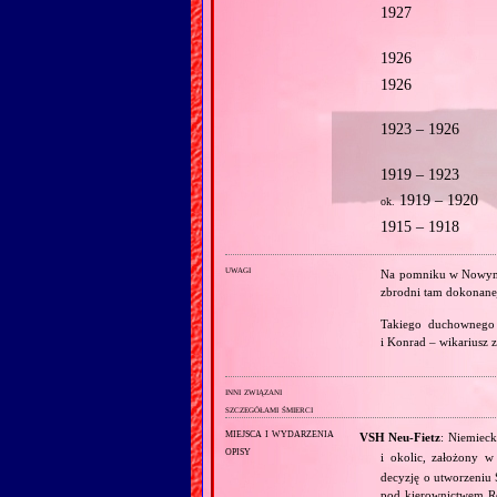
1927
1926
1926
1923 – 1926
1919 – 1923
1919 – 1920
ok.
1915 – 1918
uwagi
Na pomniku w Nowym W
zbrodni tam dokonane
Takiego duchownego d
i Konrad – wikariusz 
inni związani
szczegółami śmierci
miejsca i wydarzenia
VSH Neu‐Fietz
: Niemiec
opisy
i okolic, założony 
decyzję o utworzeniu 
pod kierownictwem Re