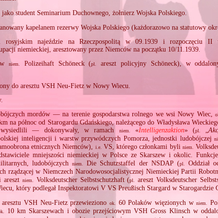
 jako student Seminarium Duchownego, żołnierz Wojska Polskiego.
nowany kapelanem rezerwy Wojska Polskiego (każdorazowo na statutowy okres
 rosyjskim najeździe na Rzeczpospolitą w 09.1939 i rozpoczęciu II 
upacji niemieckiej, aresztowany przez Niemców na początku 10/11.1939.
y w
Polizeihaft Schöneck (
areszt policyjny Schöneck), w oddal
niem.
pl.
iony do aresztu VSH Neu‐Fietz w Nowy Wiecu.
.
obójczych mordów — na terenie gospodarstwa rolnego we wsi Nowy Wiec,
o
 km na północ od Starogardu Gdańskiego, należącego do Władysława Wieckieg
 wysiedlili — dokonywały, w ramach
«
Intelligenzaktion
» (
„
Akc
niem.
pl.
olskiej inteligencji i warstw przywódczych Pomorza, jednostki ludobójczej
n
moobrona etnicznych Niemców),
VS, którego członkami byli
Volksdeu
i.e.
niem.
stawiciele mniejszości niemieckiej w Polsce ze Skarszew i okolic. Funkcje
ilitarnych, ludobójczych
Die Schutzstaffel der NSDAP (
Oddział o
niem.
pl.
ych rządzącej w Niemczech Narodowosocjalistycznej Niemieckiej Partii Robo
i areszt
Volksdeutscher Selbstschutzhaft (
areszt Volksdeutscher Selbs
niem.
pl.
cu, który podlegał Inspektoratowi V VS Preußisch Stargard w Starogardzie
 aresztu VSH Neu‐Fietz przewieziono
60 Polaków więzionych w
Pol
ok.
niem.
10 km Skarszewach i obozie przejściowym VSH Gross Klinsch w odda
ok.