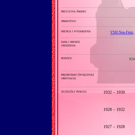
przyczyna śmierci
sprawstwo
miejsca i wydarzenia
VSH Neu‐Fietz
,
data i miejsce
urodzenia
rodzice
KW
prezbiterat (święcenia)
ordynacja
szczegóły posługi
1932 – 1939
1928 – 1932
1927 – 1928