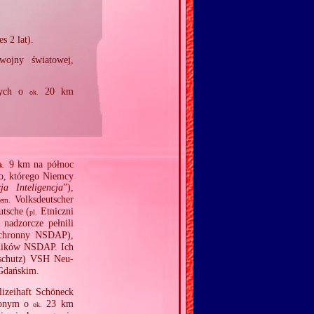
 2 lat).
wojny światowej,
onych o
20 km
ok.
9 km na północ
k.
o, którego Niemcy
ja Inteligencja
”),
Volksdeutscher
iem.
tsche (
Etniczni
pl.
 nadzorcze pełnili
chronny NSDAP),
tników NSDAP. Ich
tschutz) VSH Neu‐
 Gdańskim.
izeihaft Schöneck
lonym o
23 km
ok.