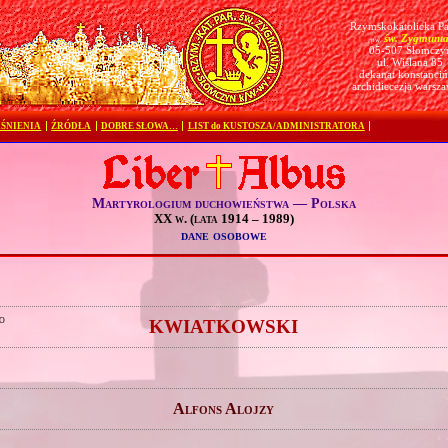
Rzymskokatolicka Pa
św. Zygmunt
pw.
05-507 Słomczy
ul. Wiślana 85
dekanat konstanciń
archidiecezja warsz
ŚNIENIA
ŹRÓDŁA
DOBRE SŁOWA…
LIST do KUSTOSZA/ADMINISTRATORA
Martyrologium duchowieństwa — Polska
XX w. (lata 1914 – 1989)
dane osobowe
o
KWIATKOWSKI
Alfons Alojzy