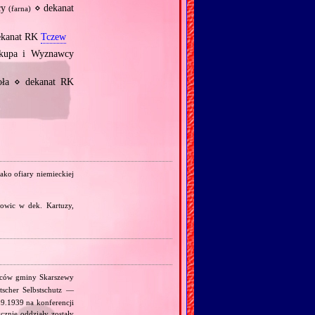
cy
⋄ dekanat
(farna)
ekanat RK
Tczew
kupa i Wyznawcy
oła ⋄ dekanat RK
jako ofiary niemieckiej
kowic w dek. Kartuzy,
ańców gminy Skarszewy
scher Selbstschutz —
09.1939 na konferencji
znie oddziały zostały