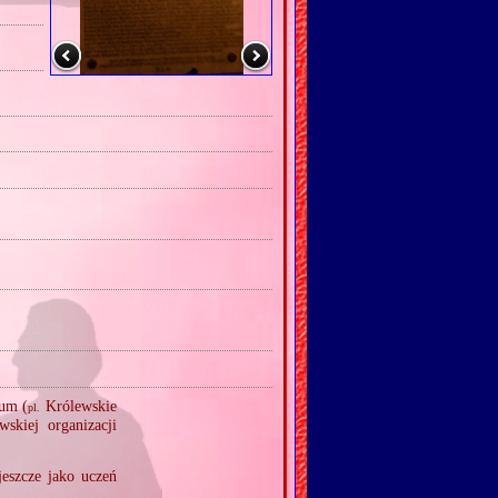
um (
Królewskie
pl.
skiej organizacji
eszcze jako uczeń