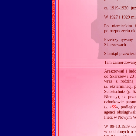
1919‐1920, już
Ok.
W 1927 i 1929 mia
Po niemieckim i
po rozpoczęciu ok
Przetrzymywan
Skarszewach.
Stamtąd przewiez
Tam zamordowany
Aresztowań i lud
od Skarszew i 20
wraz z rodziną
eksterminacji p
i.e.
Selbstschutz (
Sa
pl.
Niemcy),
przed
i.e.
członkowie param
«
SS
», podległ
i.e.
agenci obsługiwal
Fietz w Nowym Wie
W 09‐10.1939 do
w oddalonych o