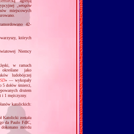
emiecką agresją
ypcyjnej „
wrogów
osów miejscowych
turowano.
zamordowano 42‐
owarzyszy, których
wiatowej Niemcy
klęski, w ramach
określane jako
ów ludobójczej
SD
» — wykopały
o 5 dołów śmierci,
rępowanych drutem
t i 1 mężczyzny.
anów katolickich:
 Katolicki została
go da Paulo FdlC,
e dokonano mordu