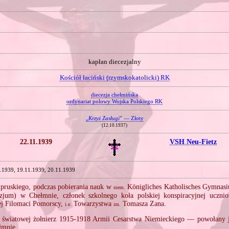
kapłan diecezjalny
Kościół łaciński (rzymskokatolicki) RK
diecezja chełmińska
ordynariat polowy Wojska Polskiego RK
„
Krzyż Zasługi
” — Złoty
(12.10.1937)
22.11.1939
VSH Neu‐Fietz
.1939, 19.11.1939, 20.11.1939
 pruskiego, podczas pobierania nauk w
Königliches Katholisches Gymnasi
niem.
zjum) w Chełmnie, członek szkolnego koła polskiej konspiracyjnej uczniow
ej Filomaci Pomorscy,
Towarzystwa
Tomasza Zana.
i.e.
im.
 światowej żołnierz 1915‐1918 Armii Cesarstwa Niemieckiego — powołany j
łmnie.