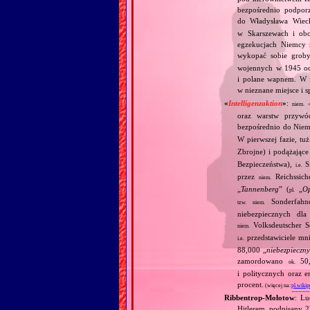
bezpośrednio podpor
do Władysława Wieck
w Skarszewach i ob
egzekucjach Niemcy z
wykopać sobie grob
wojennych w 1945 odk
i polane wapnem. W i
w nieznane miejsce i sp
«
Intelligenzaktion
»
:
niem.
oraz warstw przywó
bezpośrednio do Niemi
W pierwszej fazie, tu
Zbrojne) i podążające
Bezpieczeństwa),
Si
i.e.
przez
Reichssiche
niem.
„
Tannenberg
” (
„
Op
pl.
Sonderfahnd
tzw.
niem.
niebezpiecznych dla
Volksdeutscher Se
niem.
przedstawiciele mni
i.e.
88,000 „
niebezpieczn
zamordowano
50,0
ok.
i politycznych oraz 
procent.
(więcej na:
pl.wikip
Ribbentrop‐Mołotow
: Lu
Hitlerem, podpisany 