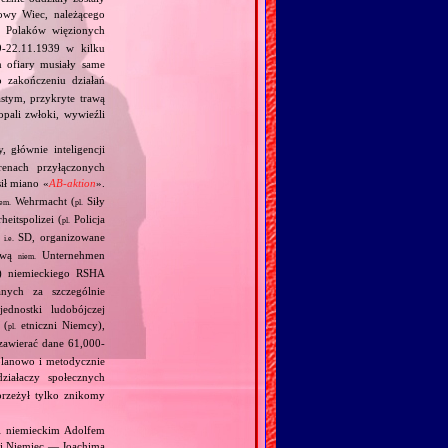
owy Wiec, należącego
Polaków więzionych
‐22.11.1939 w kilku
m ofiary musiały same
 zakończeniu działań
stym, przykryte trawą
pali zwłoki, wywieźli
, głównie inteligencji
enach przyłączonych
ił miano «
AB‐aktion
».
Wehrmacht (
Siły
iem.
pl.
heitspolizei (
Policja
pl.
,
SD, organizowane
i.e.
zwą
Unternehmen
niem.
en) niemieckiego RSHA
nych za szczególnie
ednostki ludobójczej
 (
etniczni Niemcy),
pl.
 zawierać dane 61,000‐
planowo i metodycznie
ziałaczy społecznych
przeżył tylko znikomy
 i niemieckim Adolfem
 i Niemiec — Joachima