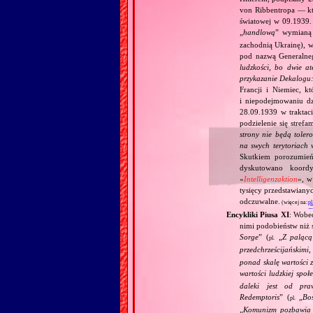
von Ribbentropa — któ
światowej w 09.1939.
„
handlową
” wymian
zachodnią Ukrainę), w
pod nazwą Generalne
ludzkości, bo dwie at
przykazanie Dekalogu:
Francji i Niemiec, k
i niepodejmowaniu d
28.09.1939 w traktaci
podzielenie się stref
strony nie będą toler
na swych terytoriach 
Skutkiem porozumień
dyskutowano koordy
«
Intelligenzaktion
», w
tysięcy przedstawiany
odczuwalne.
(więcej na:
pl
Encykliki Piusa XI
: Wobe
nimi podobieństw niż 
Sorge
” (
„
Z palącą
pl.
przedchrześcijańskimi
ponad skalę wartości 
wartości ludzkiej społ
daleki jest od pra
Redemptoris
” (
„
Bo
pl.
„
Komunizm pozbawia c