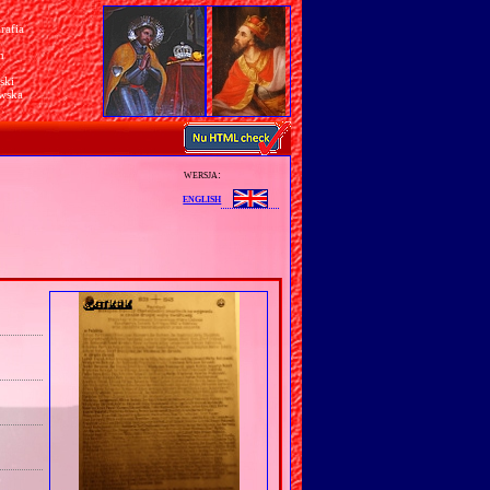
rafia
a
n
ski
awska
wersja:
english