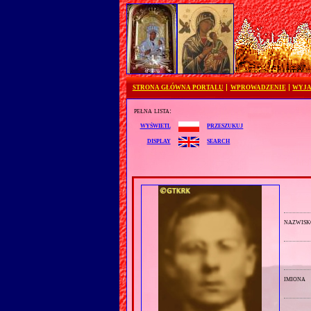
STRONA GŁÓWNA PORTALU
WPROWADZENIE
WYJA
pełna lista:
przeszukuj
wyświetl
search
display
nazwisk
imiona