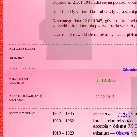
Dopiero
21.01.1945 udał się na północ, w ki
ok.
Dotarł do Dywit (
8 km od Olsztyna) a stamtąd
ok.
Następnego dnia 22.01.1945, gdy do miasta wkr
w prezbiterium kościoła pw św. Józefa w Olsztyn
ranny dowlókł się od piwnicy swojej pleban
Prawd.
przyczyna śmierci
sprawstwo
miejsca i wydarzenia
Ribbentr
data i miejsce
17.10.1888
urodzenia
prezbiterat (święcenia)
28.02.1915
ordynacja
szczegóły posługi
1932 – 1945
proboszcz —
Olsztyn
⋄ p
1920 – 1932
kuratus/rektor/ekspozyt
Apostoła ⋄ dekanat RK
O
1919 – 1920
wikariusz —
Olsztyn
⋄ p