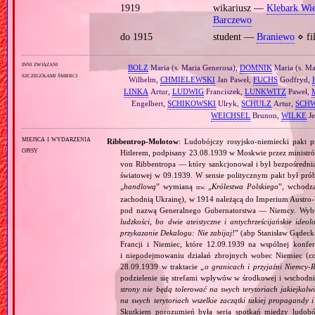
1919
wikariusz —
Klebark Wie
Barczewo
do 1915
student —
Braniewo
⋄ fi
inni związani
BOLZ
Maria (s. Maria Generosa),
DOMNIK
Maria (s. Ma
szczegółami śmierci
Wilhelm,
CHMIELEWSKI
Jan Paweł,
FUCHS
Godfryd,
LINKA
Artur,
LUDWIG
Franciszek,
LUNKWITZ
Paweł,
Engelbert,
SCHIKOWSKI
Ulryk,
SCHULZ
Artur,
SCH
WEICHSEL
Brunon,
WILKE
Je
miejsca i wydarzenia
Ribbentrop‐Mołotow
: Ludobójczy rosyjsko‐niemiecki pakt 
opisy
Hitlerem, podpisany 23.08.1939 w Moskwie przez minist
von Ribbentropa — który sankcjonował i był bezpośrednią
światowej w 09.1939. W sensie politycznym pakt był prób
„
handlową
” wymianą
„
Królestwa Polskiego
”, wchodzą
tzw.
zachodnią Ukrainę), w 1914 należącą do Imperium Austro‐W
pod nazwą Generalnego Gubernatorstwa — Niemcy. Wybuc
ludzkości, bo dwie ateistyczne i antychrześcijańskie id
przykazanie Dekalogu: Nie zabijaj!
” (abp Stanisław Gądeck
Francji i Niemiec, które 12.09.1939 na wspólnej konfe
i niepodejmowaniu działań zbrojnych wobec Niemiec (c
28.09.1939 w traktacie „
o granicach i przyjaźni Niemcy‐
podzielenie się strefami wpływów w środkowej i wschodni
strony nie będą tolerować na swych terytoriach jakiejkolwi
na swych terytoriach wszelkie zaczątki takiej propagandy
Skutkiem porozumień była seria spotkań między ludob