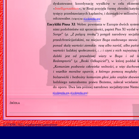
dyskutowano koordynację wysiłków w celu ekstermi
«
Intelligenzaktion
», w Rosji przyjęła formę zbrodni katyńs
tysięcy przedstawianych kapłanów, i dziesiątków milionów z
odczuwalne.
(więcej na:
pl.wikipedia.org
)
Encykliki Piusa XI
: Wobec powstania w Europie dwóch systemó
nimi podobieństw niż sprzeczności, papież Pius XI wydał 
Sorge
” (
„
Z palącą troską
”) potępił narodowy socjali
pl.
przedchrześcijańskimi, na miejsce Boga osobowego stawia 
ponad skalę wartości ziemskie: rasę albo naród, albo pańs
wartości ludzkiej społeczności,
i czyni z nich najwyższą 
[…]
daleki jest od prawdziwej wiary w Boga i od świ
Redemptoris
” (
„
Boski Odkupiciel
”), w której poddał k
pl.
„
Komunizm pozbawia człowieka wolności, a więc duchowej
i wszelkie moralne oparcie, z którego pomocą mogłaby 
bolszewicki i bezbożny komunizm głosi jako orędzie zbawie
ludzkiego naturalnemu prawu Bożemu, zalecał wcielanie 
do oporu. Dwa lata później narodowo socjalistyczne Niemc
pl.wikipedia.org
,
pl.wikipedia.org
)
źródła
© GTKRK, 2025, wszelkie prawa zastrzeżone