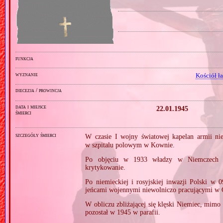
funkcja
wyznanie
Kościół ł
diecezja / prowincja
data i miejsce
22.01.1945
śmierci
szczegóły śmierci
W czasie I wojny światowej kapelan armii n
w szpitalu polowym w Kownie.
Po objęciu w 1933 władzy w Niemczech pr
krytykowanie.
Po niemieckiej i rosyjskiej inwazji Polski w 
jeńcami wojennymi niewolniczo pracującymi w O
W obliczu zbliżającej się klęski Niemiec, mimo 
pozostał w 1945 w parafii.