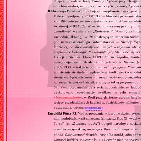
miejsce powołano Radę Pomocy Żydom przy Delegatu
i duchowieństwa, mimo zagrożenia życia, pomocy Żydom ud
Ribbentrop‐Mołotow
: Ludobójczy rosyjsko‐niemiecki pakt 
Hitlerem, podpisany 23.08.1939 w Moskwie przez minist
von Ribbentropa — który sankcjonował i był bezpośrednią
światowej w 09.1939. W sensie politycznym pakt był prób
„
handlową
” wymianą
„
Królestwa Polskiego
”, wchodzą
tzw.
zachodnią Ukrainę), w 1914 należącą do Imperium Austro‐W
pod nazwą Generalnego Gubernatorstwa — Niemcy. Wybuc
ludzkości, bo dwie ateistyczne i antychrześcijańskie id
przykazanie Dekalogu: Nie zabijaj!
” (abp Stanisław Gądeck
Francji i Niemiec, które 12.09.1939 na wspólnej konfe
i niepodejmowaniu działań zbrojnych wobec Niemiec (c
28.09.1939 w traktacie „
o granicach i przyjaźni Niemcy‐
podzielenie się strefami wpływów w środkowej i wschodni
strony nie będą tolerować na swych terytoriach jakiejkolwi
na swych terytoriach wszelkie zaczątki takiej propagandy
Skutkiem porozumień była seria spotkań między ludob
dyskutowano koordynację wysiłków w celu ekstermi
«
Intelligenzaktion
», w Rosji przyjęła formę zbrodni katyńs
tysięcy przedstawianych kapłanów, i dziesiątków milionów z
odczuwalne.
(więcej na:
pl.wikipedia.org
)
Encykliki Piusa XI
: Wobec powstania w Europie dwóch systemó
nimi podobieństw niż sprzeczności, papież Pius XI wydał 
Sorge
” (
„
Z palącą troską
”) potępił narodowy socjali
pl.
przedchrześcijańskimi, na miejsce Boga osobowego stawia 
ponad skalę wartości ziemskie: rasę albo naród, albo pańs
wartości ludzkiej społeczności,
i czyni z nich najwyższą 
[…]