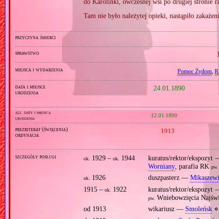
do Karolinki, ówczesnej wsi po drugiej stronie 
Tam nie było należytej opieki, nastąpiło zakażeni
przyczyna śmierci
sprawstwo
miejsca i wydarzenia
Pomoc Żydom
,
R
data i miejsce
24.01.1890
urodzenia
alt. daty i miejsca
12.01.1890
urodzenia
prezbiterat (święcenia)
1913
ordynacja
szczegóły posługi
1929 –
1944
kuratus/rektor/ekspozyt
ok.
ok.
Worniany
, parafia RK
pw.
1926
duszpasterz —
Mikaszewi
ok.
1915 –
1922
kuratus/rektor/ekspozyt
ok.
Wniebowzięcia Najświ
pw.
od 1913
wikariusz —
Smoleńsk
⋄ 