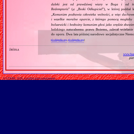
daleki jest od prawdziwej wiary w Boga i od świ
Redemptoris
” (
„
Boski Odkupiciel
”), w której poddał k
pl.
„
Komunizm pozbawia człowieka wolności, a więc duchowej
i wszelkie moralne oparcie, z którego pomocą mogłaby 
bolszewicki i bezbożny komunizm głosi jako orędzie zbawie
ludzkiego naturalnemu prawu Bożemu, zalecał wcielanie 
do oporu. Dwa lata później narodowo socjalistyczne Niemc
pl.wikipedia.org
,
pl.wikipedia.org
)
źródła
www.bial
pie
© GTKRK, 2026, wszelkie prawa zastrzeżone