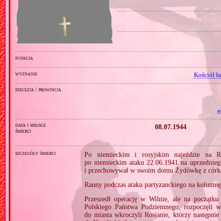
funkcja
wyznanie
Kościół ł
diecezja / prowincja
a
data i miejsce
08.07.1944
śmierci
szczegóły śmierci
Po niemieckim i rosyjskim najeździe na R
po niemieckim ataku 22.06.1941 na uprzedniego
i przechowywał w swoim domu Żydówkę z córk
Ranny podczas ataku partyzanckiego na kolumnę
Przeszedł operację w Wilnie, ale na początk
Polskiego Państwa Podziemnego, rozpoczęli w
do miasta wkroczyli Rosjanie, którzy następnie