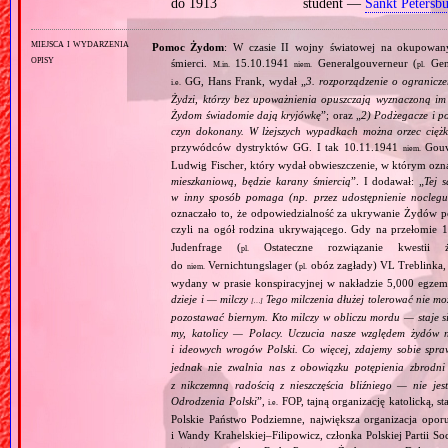
do 1913
student —
Sankt Petersb
miejsca i wydarzenia
Pomoc Żydom
: W czasie II wojny światowej na okupowan
opisy
śmierci.
15.10.1941
Generalgouverneur (
Gen
M.in.
niem.
pl.
GG, Hans Frank, wydał „
3. rozporządzenie o ogranicz
i.e.
Żydzi, którzy bez upoważnienia opuszczają wyznaczoną im d
Żydom świadomie dają kryjówkę
”; oraz „
2) Podżegacze i po
czyn dokonany. W lżejszych wypadkach można orzec ciężki
przywódców dystryktów GG. I tak 10.11.1941
Gouv
niem.
Ludwig Fischer, który wydał obwieszczenie, w którym oznaj
mieszkaniową, będzie karany śmiercią
”. I dodawał: „
Tej 
w inny sposób pomaga (np. przez udostępnienie noclegu,
oznaczało to, że odpowiedzialność za ukrywanie Żydów pono
czyli na ogół rodzina ukrywającego. Gdy na przełomie 
Judenfrage (
Ostateczne rozwiązanie kwestii
pl.
do
Vernichtungslager (
obóz zagłady) VL Treblinka, 
niem.
pl.
wydany w prasie konspiracyjnej w nakładzie 5,000 egzempl
dzieje i — milczy
Tego milczenia dłużej tolerować nie mo
[…]
pozostawać biernym. Kto milczy w obliczu mordu — staje s
my, katolicy — Polacy. Uczucia nasze względem żydów ni
i ideowych wrogów Polski. Co więcej, zdajemy sobie spra
jednak nie zwalnia nas z obowiązku potępienia zbrodn
z nikczemną radością z nieszczęścia bliźniego — nie jes
Odrodzenia Polski
”,
FOP, tajną organizację katolicką, s
i.e.
Polskie Państwo Podziemne, największa organizacja opo
i Wandy Krahelskiej–Filipowicz, członka Polskiej Partii