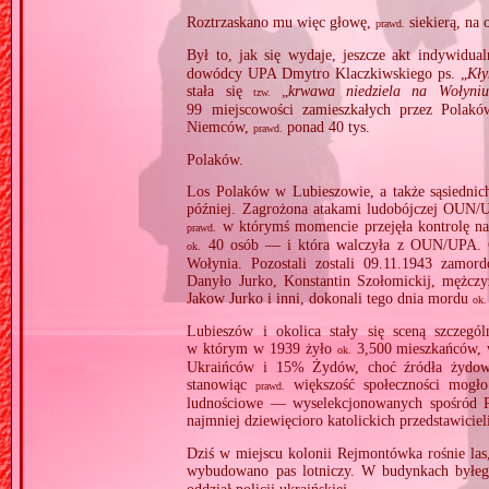
Roztrzaskano mu więc głowę,
siekierą, na 
prawd.
Był to, jak się wydaje, jeszcze akt indywidua
dowódcy UPA Dmytro Klaczkiwskiego ps. „
Kł
stała się
„
krwawa niedziela na Wołyniu
tzw.
99 miejscowości zamieszkałych przez Polakó
Niemców,
ponad 40 tys.
prawd.
Polaków.
Los Polaków w Lubieszowie, a także sąsiednich
później. Zagrożona atakami ludobójczej OUN/UP
w którymś momencie przejęła kontrolę na
prawd.
40 osób — i która walczyła z OUN/UPA. Czę
ok.
Wołynia. Pozostali zostali 09.11.1943 zamo
Danyło Jurko, Konstantin Szołomickij, mężczy
Jakow Jurko i inni, dokonali tego dnia mordu
ok.
Lubieszów i okolica stały się sceną szczegó
w którym w 1939 żyło
3,500 mieszkańców,
ok.
Ukraińców i 15% Żydów, choć źródła żydows
stanowiąc
większość społeczności mogło
prawd.
ludnościowe — wyselekcjonowanych spośród P
najmniej dziewięcioro katolickich przedstawicie
Dziś w miejscu kolonii Rejmontówka rośnie las
wybudowano pas lotniczy. W budynkach byłe