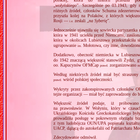
polskiej, która do historii przeszła p
„
wołyńskiego
”. Szczególnie po 03.1943, gdy 
różnych źródeł, członków Schuma zdezerterow
przyszła kolej na Polaków, z których więks
Rosji —
zesłali „
na Syberię
”.
i.e.
Jednocześnie ujawniła się sowiecka partyzantka 
która w 1941 uciekła przed Niemcami, zasilona
która w okolicach Lubieszowa przekształciła 
ugrupowanie
Mołotowa, czy inne, dowodzone 
im.
Dodatkowo, obecność niemiecka w Lubieszow
do 1942 znaczącą większość stanowili Żydzi, g
oo. Kapucynów OFMCap
zorganizowano
prawd.
m
Według niektórych źródeł miał być straszony 
wśród polskiej społeczności.
prawd.
Wykryty przez zakonspirowanych członków O
tejże organizacji — miał być zaprowadzony do 
Większość źródeł podaje, iż próbowan
na prawosławie. W Wołyniu, który w czasac
Ukraińskiego Kościoła Greckokatolickiego by
prowadziła posługę w pokrewnym obrządu biz
z tym ludobójcza OUN/UPA popierała kształt
UACP, dążącą do autokefalii od Patriarchatu Mo
Zdecydowanie odmówił.