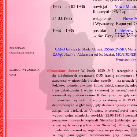
1935 – 25.03.1936
nowicjat —
Nowe Miasto
Kapucyni OFMCap
24.03.1935
wstąpienie —
Nowe Mi
i Wyznawcy, Kapucyni 
1934 – 1935
postulat —
Lubieszów
⋄
św. Cyryla i św. Met
pw.
inni związani
GANO
Jadwiga (s. Maria Alojza),
OSSAKOWSKA
Maria 
szczegółami śmierci
ZAJĄC
Józef (o. Aleksander od św. Józefa),
MOJSIJONEK
Franciszek (br.
miejsca i wydarzenia
«
Genocidium Atrox
»
: W latach 1939‐1947, szczególnie w 
opisy
do ludobójczych organizacji OUN (ramię polityczne) 
zazwyczaj w niezwykle brutalny sposób — na terenach W
Polaków, ludności cywilnej, kobiet, dzieci, starszych, mł
i po zakończeniu I wojny światowej (w szczególności 
wzmocnił się podczas czasów II Rzeczpospolity, gdy za
z momentem wybuchu II wojny światowej w 09.1939. Za
deportowanych w głąb Rosji, gdy dziesiątki tysięcy zosta
zasięg, tym bardziej, że Ukraińcy, w szczególności nacjo
wybuch wojny niemiecko‐rosyjskiej 22.06.1941 i począte
początkowo otwarcie wspierali Niemców (zakładając pol
wojskowych walczących u boku Niemców). Później, wobec
z jednostek ukraińskiej organizacji nacjonalistycznej 
W ciągu paru tygodni zamordowano, przy biernej po