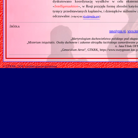
dyskutowano koordynację wysiłków w celu ekstermi
«
Intelligenzaktion
», w Rosji przyjęła formę zbrodni katyńs
tysięcy przedstawianych kapłanów, i dziesiątków milionów z
odczuwalne.
(więcej na:
pl.wikipedia.org
)
źródła
nawolyniu.pl
,
www.kre
„
Martyrologium duchowieństwa polskiego pod okupac
„
Misterium iniquitatis. Osoby duchowne i zakonne obrządku łacińskiego zamordowane p
o. Jana Fibek OF
„
Genocidium Atrox
”, GTKRK, https://www.swzygmunt.k
© GTKRK, 2026, wszelkie prawa zastrzeżone