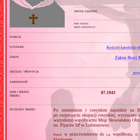
imiona zakonne
inne wersje
imion zakonnych
funkcja
wyznanie
Kościół katolicki 
zakon
Zakon Braci
diecezja / prowincja
prow
narodowość
data i miejsce
07.1943
śmierci
szczegóły śmierci
Po niemieckim i rosyjskim najeździe na R
po rozpoczęciu okupacji rosyjskiej, wyrzucon
wszystkimi współbraćmi Misji Słowiańskiej Obr
oo. Pijarów SP w Lubieszowie).
w przeciwieństwie do
współbrata, o.
Prawd.
e.g.
klasztorem.