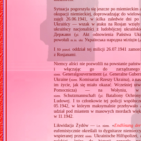
Sytuacja pogorszyła się jeszcze po miemieckim 
okupacji niemieckiej, doprowadzając do wielow
zajęli 26.06.1941, w kilka zaledwie dni po
Ukraińcy — wszak w ataku na Rosjan wzięły 
ukraińscy nacjonaliści z ludobójczej ukraińs
Держави (
Akt odnowienia Państwa Ukr
pl.
powołali
Українська народна міліція (
m.in.
ukr.
p
I to
oddział tej milicji 26.07.1941 zamo
prawd.
z Rosjanami.
Niemcy aliści nie pozwolili na powstanie państ
i włączając go do zarządzaneg
Generalgouvernement (
Generalne Gubern
niem.
pl.
Ukraine (
Komisariat Rzeszy Ukraina), a nas
niem.
im życie, jak się miało okazać. Wcześniej ut
Pomocnicza) — na Wołyniu,
Schutzmannschaft (
Bataliony Ochron
niem.
pl.
Ludowej. I to członkowie tej policji współucz
05.1942, w którym maksymalnie przebywało
udział pod miastem w masowych mordach więks
w 11.1942.
Likwidacja Żydów —
«
Endlösung der
i.e.
niem.
eufemistycznie określali to dygnitarze niemiec
wspieranej przez
Ukrainische Hilfspolizei,
niem.