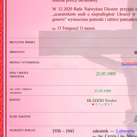
oddział policji ukraińskiej.
W 12.2020 Rada Najwyższa Ukrainy przyjęła u
„
uczestnikiem walk o niepodległość Ukrainy w
generis
” wystawiono pomniki i tablice pamiątko
O Tempora! O mores
łac.
przyczyna śmierci
sprawstwo
R
miejsca i wydarzenia
«
Genocidi
data i miejsce
25.05.1909
urodzenia
alt. daty i miejsca
21.05.1909
urodzenia
rodzice
HŁADZIO Teodor
🞲
?, ? —
🕆
?, ?
śluby zakonne
2
2
szczegóły posługi
1936 – 1943
zakonnik —
Lubieszów
św. Cyryla i św. Met
pw.