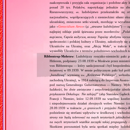
zaakceptowała i przyjęła cała organizacja i podobne akty
ponad 20 tys. Polaków, napotykając jednakże na zbr
Rzeszowszczyzny
ludobójstwo przekształciło się o
, etc.
nacjonalistów, współpracujących z niemieckimi siłami ok
ukraińskiej, zniszczono setki wiosek, mordując w wyrafi
jako «
Genocidium Atrox
» (
„
straszne ludobójstwo
”) — zg
pl.
najlepiej oddaje pieśń śpiewana przez morderców: „
Pola
виріжем, Євреїв видусим, велику Україну здобути муси
społeczności i polskiej kultury z Ukrainy, zakończyły s
Ukraińców na Ukrainę, oraz „
Akcją Wisła
”, w trakcie 
wysiedliły Ukraińców z terenów południowo‐wschodnich na 
Ribbentrop‐Mołotow
: Ludobójczy rosyjsko‐niemiecki pakt 
Hitlerem, podpisany 23.08.1939 w Moskwie przez minist
von Ribbentropa — który sankcjonował i był bezpośrednią
światowej w 09.1939. W sensie politycznym pakt był prób
„
handlową
” wymianą
„
Królestwa Polskiego
”, wchodzą
tzw.
zachodnią Ukrainę), w 1914 należącą do Imperium Austro‐W
pod nazwą Generalnego Gubernatorstwa — Niemcy. Wybuc
ludzkości, bo dwie ateistyczne i antychrześcijańskie id
przykazanie Dekalogu: Nie zabijaj!
” (abp Stanisław Gądeck
Francji i Niemiec, które 12.09.1939 na wspólnej konfe
i niepodejmowaniu działań zbrojnych wobec Niemiec (c
28.09.1939 w traktacie „
o granicach i przyjaźni Niemcy‐
podzielenie się strefami wpływów w środkowej i wschodni
strony nie będą tolerować na swych terytoriach jakiejkolwi
na swych terytoriach wszelkie zaczątki takiej propagandy
Skutkiem porozumień była seria spotkań między ludob