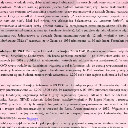
ały często w oddalonych, słabo zaludnionych obszarach, na których budowano ważne dla rosyj
sportowe. Modelem stała się pierwsza „
wielka budowa komunizmu
”, czyli Kanał Białomorsko
wanego tam systemu wykorzystania niewolniczej pracy przymusowej w ramach Gułagu, uznawany
ia, który przeszedł do historii jako autor zasady „
Z więźnia musimy wycisnąć wszystko w ci
nic nam po nim
”. Miał być twórcą, wg Aleksandra Sołżenicyna,
„
systemu kotłów
”, c
tzw.
pracowania określonej liczby procent normy. W zarządzanym przez niego obozie ITŁ BelB
заключенный‐каналоармеец (
kanałowy żołnierz), które przyjęło się jako określenie wię
ros.
pl.
przymusowej. Jednorazowo w obozach Gułag przetrzymywano do 12 mln więźniów, czyli
„
Archipelag GUŁag
” szacował, że w Gułag do 1956 uśmiercono
60 mln ludzi. Formalnie r
ok.
ohobycz 06.1941
: Po niemieckim ataku na Rosjan 22.06.1941 Rosjanie wymordowali więźn
przy ul. Stryjskiej w Drohobyczu. Ich liczba pozostaje nieznana — po niemieckim ataku do w
owanych (
300) z pobliskich miejscowości, których nie zdołano nawet zarejestrować. W ost
ok.
NKWD wyprowadziło na dziedziniec więźniów z cel informując ich, że zostają wypuszczeni na
trażniczych otwarto do nich ogień z karabinów maszynowych. Pod zwałami trupów przeżył
ługującymi się im Żydami, zamordowali wówczas
1,200 osób (acz część z nich mogła być za
ok.
Przed wybuchem II wojny światowej w 09.1939 w Drohobyczu przy ul. Truskawieckiej funk
tórym przetrzymywano
1,200‐1,500 osób. Po rozpoczęciu w 09.1939 pierwszej okupacji rosyjski
ok.
jskiej ludobójczej organizacji NKWD (przy regionalnej dyrekcji NKWD). Tam w 06.1941
znika, Rosjan, NKWD dokonało ludobójczej masakry więźniów. Po klęsce Niemiec i rozpoc
j NKWD powróciło do tych samych budynków i ponownie zorganizowano tam areszt, w kt
ki i tysiące osób podejrzanych o wrogość do Rosji. Areszt zamknięto w 1959. Więzienie p
cały okres II wojny światowej, zarówno podczas okupacji rosyjskiej jak i niemieckiej, fu
dzisiejszego.
(więcej na:
btx.home.pl
)
dobójczy rosyjsko‐niemiecki pakt przyjaźni między przywódcą rosyjskim Józefem Stalinem
23.08.1939 w Moskwie przez ministrów spraw zagranicznych Rosji — Wiaczesława Mołotowa —