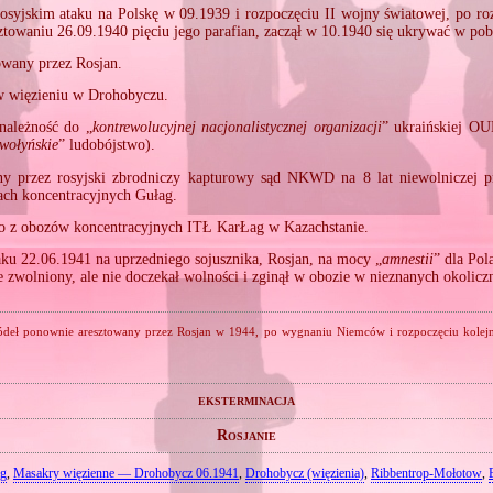
osyjskim ataku na Polskę w 09.1939 i rozpoczęciu II wojny światowej, po ro
sztowaniu 26.09.1940 pięciu jego parafian, zaczął w 10.1940 się ukrywać w pobl
owany przez Rosjan.
 więzieniu w Drohobyczu.
należność do „
kontrewolucyjnej nacjonalistycznej organizacji
” ukraińskiej OU
wołyńskie
” ludobójstwo).
ny przez rosyjski zbrodniczy kapturowy sąd NKWD na 8 lat niewolniczej 
ach koncentracyjnych Gułag.
go z obozów koncentracyjnych ITŁ KarŁag w Kazachstanie.
ku 22.06.1941 na uprzedniego sojusznika, Rosjan, na mocy „
amnestii
” dla Po
e zwolniony, ale nie doczekał wolności i zginął w obozie w nieznanych okolicz
ódeł ponownie aresztowany przez Rosjan w 1944, po wygnaniu Niemców i rozpoczęciu kolejnej
eksterminacja
Rosjanie
ag
,
Masakry więzienne — Drohobycz 06.1941
,
Drohobycz (więzienia)
,
Ribbentrop‐Mołotow
,