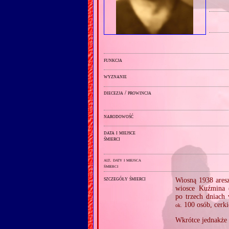
funkcja
wyznanie
diecezja / prowincja
narodowość
data i miejsce
śmierci
alt. daty i miejsca
śmierci
szczegóły śmierci
Wiosną 1938 aresz
wiosce Kuźmina 
po trzech dniach 
100 osób, cerk
ok.
Wkrótce jednakże