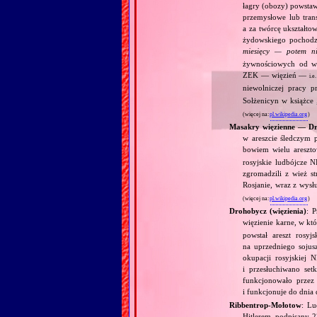
łagry (obozy) powstaw
przemysłowe lub tran
a za twórcę ukształto
żydowskiego pochodzen
miesięcy — potem 
żywnościowych od wy
ZEK — więzień —
i.e.
niewolniczej pracy 
Sołżenicyn w książce 
(więcej na:
pl.wikipedia.org
)
Masakry więzienne — Dr
w areszcie śledczym 
bowiem wielu areszt
rosyjskie ludbójcze 
zgromadzili z wież s
Rosjanie, wraz z wys
(więcej na:
pl.wikipedia.org
)
Drohobycz (więzienia)
: 
więzienie karne, w k
powstał areszt rosy
na uprzedniego sojus
okupacji rosyjskie
i przesłuchiwano set
funkcjonowało przez 
i funkcjonuje do dnia 
Ribbentrop‐Mołotow
: Lu
Hitlerem, podpisany 