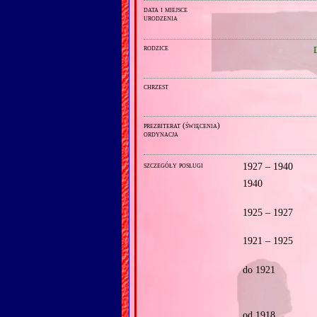
data i miejsce
urodzenia
rodzice
chrzest
prezbiterat (święcenia)
ordynacja
szczegóły posługi
1927 – 1940
1940
1925 – 1927
1921 – 1925
do 1921
od 1918