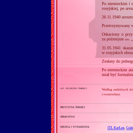
Po niemieckim i r
rosyjskiej, po are
26.11.1940 areszt
Przetrzymywany w
Oskarżony o przy
za późniejsze
„
tzw.
31.05.1941 skaza
w rosyjskich oboz
Zesłany do jedne
Po niemieckim ata
miał być formalni
alt. szczegóły śmierci
Według niektórych źr
i rozstrzelany.
przyczyna śmierci
sprawstwo
miejsca i wydarzenia
ITŁ KarŁag
,
Guł