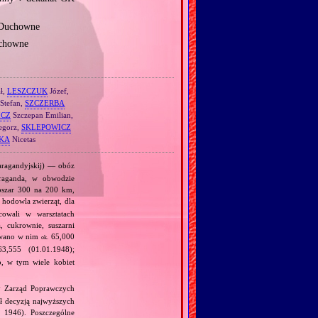
m Duchowne
uchowne
ł,
LESZCZUK
Józef,
Stefan,
SZCZERBA
CZ
Szczepan Emilian,
egorz,
SKLEPOWICZ
KA
Nicetas
ragandyjskij) — obóz
raganda, w obwodzie
bszar 300 na 200 km,
hodowla zwierząt, dla
cowali w warsztatach
, cukrownie, suszarni
mywano w nim
65,000
ok.
3,555 (01.01.1948);
, w tym wiele kobiet
 Zarząd Poprawczych
ł decyzją najwyższych
 1946). Poszczególne