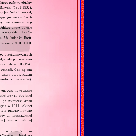
skiego państwa obiekty
‐Bałtycki (1931‐1932),
 jest Naftali Frenkel,
ągu pierwszych trzech
zyli uzależnienia racji
ałtŁag ukuto pojęcie
źnia rosyjskich obozów
5% ludności Rosji.
ok.
ozwiązany 20.01.1960.
iów przetrzymywanych
ięzienia przewieziono
atnich dniach 06.1941
 wolność. Gdy się tam
y cztery osoby. Razem
mordowana wcześniej).
cjonowało nowoczesne
ej przy ul. Stryjskiej
, po niemiecki ataku
zęciu w 1944 kolejnej
órym przetrzymywano
rzy ul. Truskawickiej
nkcjonowało i później
 i niemieckim Adolfem
 i Niemiec — Joachima