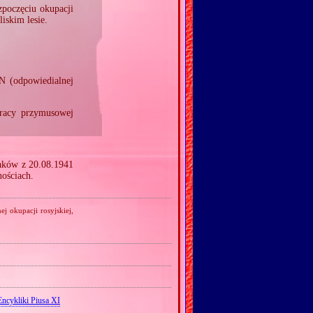
zpoczęciu okupacji
iskim lesie.
N (odpowiedialnej
pracy przymusowej
laków z 20.08.1941
nościach.
 okupacji rosyjskiej,
Encykliki Piusa XI