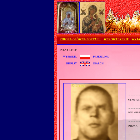
STRONA GŁÓWNA PORTALU
WPROWADZENIE
WYJA
pełna lista:
przeszukuj
wyświetl
search
display
nazwisk
inne wers
imiona