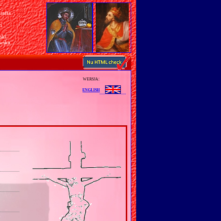
rafia
a
n
ski
awska
wersja:
english