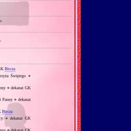
a
o
 GK
Bircza
zyża Świętego ⋄
anny ⋄ dekanat GK
i Panny ⋄ dekanat
GK
Bircza
cy ⋄ dekanat GK
anny ⋄ dekanat GK