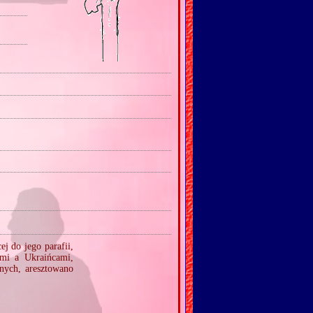
j do jego parafii,
mi a Ukraińcami,
nnych, aresztowano