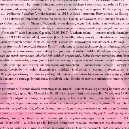
ry sankcjonował i był bezpośrednią przyczyną niemieckiego i rosyjskiego najazdu na Polskę 
 W sensie politycznym pakt był próbą przywrócenia status quo ante sprzed 1914, z jednym wy
ą
„
Królestwa Polskiego
”, wchodzącego w 1914 w skład Imperium Rosyjskiego, na Galicję 
tzw.
 1914 należącą do Imperium Austro‐Węgierskiego. Galicję, ze Lwowem, mieli przejąć Rosjanie, 
go Gubernatorstwa — Niemcy. Wybuchła w rezultacie „
wojna była jedną z największych w his
eistyczne i antychrześcijańskie ideologie: narodowego i międzynarodowego socjalizmu, odrzu
 Nie zabijaj!
” (abp Stanisław Gądecki, 01.09.2019). Ustalenia paktu — wsparte zdradą formalny
tóre 12.09.1939 na wspólnej konferencji w Abbeville, zdecydowały o nieudzielaniu pomoc
ziałań zbrojnych wobec Niemiec (co było złamaniem zobowiązań traktatowych z Polską) — 
e „
o granicach i przyjaźni Niemcy‐Rosja
”, podpisanym przez tych samych zbrodniarzy. Jedny
ami wpływów w środkowej i wschodniej Europie oraz IV rozbiór Polski. W jednym z tajnych an
ować na swych terytoriach jakiejkolwiek polskiej propagandy, która dotyczy terytoriów drugiej s
wszelkie zaczątki takiej propagandy i informować się wzajemnie w odniesieniu do odpowiednic
 była seria spotkań między ludobójczymi organizacjami — niemieckim Gestapo i rosyjs
nację wysiłków w celu eksterminacji polskiej inteligencji i warstw przywódczych
 Rosji przyjęła formę zbrodni katyńskiej). Skutkiem porozumień była śmierć setek tysięcy polsk
ch kapłanów, i dziesiątków milionów zwykłych ludzi. Skutki tej rosyjsko‐niemieckiej umowy trwał
.wikipedia.org
)
c powstania w Europie dwóch systemów totalitarnych, które zdawały się ze sobą konkurować, 
sprzeczności, papież Pius XI wydał w 03.1937 (w ciągu 5 dni) dwie encykliki. W wydanej 14.03
 troską
”) potępił narodowy socjalizm panujący w Niemczech. Pisał: „
Kto idąc za wierzeni
, na miejsce Boga osobowego stawia różne nieosobowe fatum, ten przeczy mądrości Bożej i Opa
ziemskie: rasę albo naród, albo państwo, albo ustrój państwa, przedstawicieli władzy państwowe
eczności,
i czyni z nich najwyższą normę wszelkich wartości, także religijnych, i oddaje się i
[…]
wdziwej wiary w Boga i od światopoglądu odpowiadającego takiej wierze
”. 19.03
ski Odkupiciel
”), w której poddał krytyce komunizm rosyjski, materializm dialektyczny i teo
złowieka wolności, a więc duchowej podstawy wszelkich norm życiowych. Odbiera osobie ludz