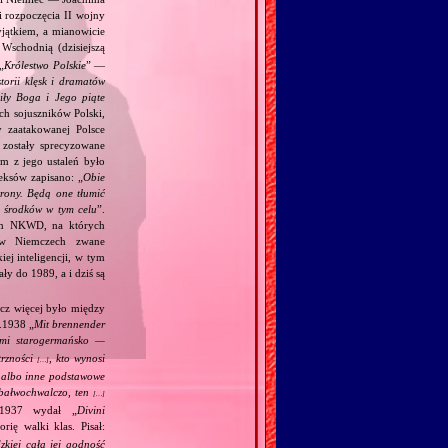
i rozpoczęcia II wojny
jątkiem, a mianowicie
Wschodnią (dzisiejszą
„
Królestwo Polskie
” —
torii klęsk i dramatów
ciły Boga i Jego piąte
ch sojuszników Polski,
y zaatakowanej Polsce
zostały sprecyzowane
m z jego ustaleń było
eksów zapisano: „
Obie
trony. Będą one tłumić
h środków w tym celu
”.
kim NKWD, na których
 (w Niemczech zwane
iej inteligencji, w tym
y do 1989, a i dziś są
acz więcej było między
.1938 „
Mit brennender
ami starogermańsko —
trzności
, kto wynosi
[…]
j albo inne podstawowe
m bałwochwalczo, ten
[…]
.1937 wydał „
Divini
rię walki klas. Pisał:
kiej całą jej godność