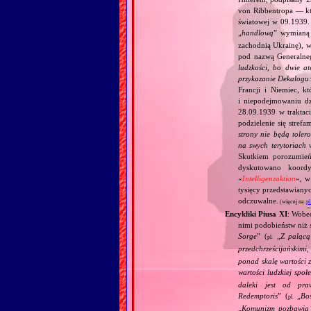
von Ribbentropa — któ
światowej w 09.1939.
„
handlową
” wymian
zachodnią Ukrainę), w
pod nazwą Generalne
ludzkości, bo dwie at
przykazanie Dekalogu:
Francji i Niemiec, k
i niepodejmowaniu d
28.09.1939 w traktaci
podzielenie się stref
strony nie będą toler
na swych terytoriach 
Skutkiem porozumień
dyskutowano koordy
«
Intelligenzaktion
», w
tysięcy przedstawiany
odczuwalne.
(więcej na:
pl
Encykliki Piusa XI
: Wobe
nimi podobieństw niż 
Sorge
” (
„
Z palącą
pl.
przedchrześcijańskimi
ponad skalę wartości 
wartości ludzkiej społ
daleki jest od pra
Redemptoris
” (
„
Bo
pl.
„
Komunizm pozbawia c