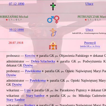
07.12.1890
Ulucz
DOBRZAŃSKI Michał
PETRUSZCZAK Mari
🞲
?, ? —
🕆
?, ?
🞲
?, ? —
🕆
?, ?
10.12.1890
Ulucz
kościół GK
Wniebowstąpienia Pańskieg
pw.
28.07.1918
Przemyśl
katedra GK
św. Teresy
pw.
proboszcz —
Kreców
⋄ parafia GK
Objawienia Pańskiego ⋄ dekanat
pw.
administrator —
Dobra Szlachecka
⋄ parafia GK
Podwyższenia Kr
pw.
dekanat GK
Dynów
proboszcz —
Pawłokoma
⋄ parafia GK
Opieki Najświętszej Maryi P
pw.
Dynów
administrator —
Pawłokoma
⋄ parafia GK
Opieki Najświętszej Mary
pw.
GK
Dynów
wikariusz —
Lipa
⋄ parafia GK
św. Paraskiewy Piątnicy ⋄ dekanat 
pw.
wikariusz —
Stary Sambor
⋄ parafia GK
św. Mikołaja Cudotwór
pw.
Stary Sambor
wikariusz —
Rozłucz
⋄ parafia GK
Narodzenia Najświętszej Maryi P
pw.