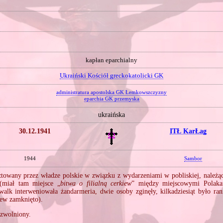
kapłan eparchialny
Ukraiński Kościół greckokatolicki GK
administratura apostolska GK Łemkowszczyzny
eparchia GK przemyska
ukraińska
30.12.1941
ITŁ KarŁag
1944
Sambor
towany przez władze polskie w związku z wydarzeniami w pobliskiej, należące
(miał tam miejsce „
bitwa o filialną cerkiew
” między miejscowymi Polaka
walk interweniowała żandarmeria, dwie osoby zginęły, kilkadziesiąt było ra
iew zamknięto).
 zwolniony.