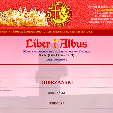
Rzymskokatolicka Pa
św. Zygmunt
pw.
05-507 Słomczy
ul. Wiślana 85
dekanat konstanciń
archidiecezja warsz
ŚNIENIA
ŹRÓDŁA
DOBRE SŁOWA…
LIST do KUSTOSZA/ADMINISTRATORA
Martyrologium duchowieństwa — Polska
XX w. (lata 1914 – 1989)
dane osobowe
o
DOBRZAŃSKI
je nazwiska
DOBRIAŃSKI
Mikołaj