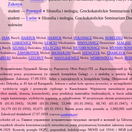
Żukotyn
student —
Przemyśl
⋄ filozofia i teologia, Greckokatolickie Seminariu
student —
Lwów
⋄ filozofia i teologia, Greckokatolickie Seminarium D
wdowiec
r,
DIAK
Bazyli,
HAJDIUK
Michał,
HAJDIUK
Michał,
HOŁOWACZ
Mikołaj,
HORECZKO
Micha
zimierz,
LISKIEWICZ
Mikołaj,
ŁEMCIO
Włodzimierz,
NIMYŁOWICZ
Demetriusz,
SZAŁASZ
K
Bazyli,
SZUMIŁO
Rościsław,
WEŁYCZKO
Michał,
WENHRYNOWICZ
Orest,
WENHRYNOWI
łodzimierz,
ZAWOROTIUK
Michał,
MICHAJŁOW
Daniel,
SZEWCZYK
Jan,
CHAMCZUK
Grz
ARYCKI
Aleksander,
CZECHUT
Paweł,
WASYLKIEWICZ
Mokij,
WERBOWIECKI
Bazyli,
BUD
Исправи́тельно‐Трудово́й Ла́герь (
Poprawczy Obóz Pracy) ITŁ
Карагандинский (
Ka
pl.
ros.
pl.
iewolniczej pracy przymusowej (w ramach kompleksu Gułag) — z siedzibą w mieście Ka
zachstanie. Założony 17.09.1931. Jeden z największych w kompleksie Gułag. Obejmował o
ości Dołynka,
45 km od Karagandy. Jednym z zadań była uprawa żywności, w szczególności 
ok.
w wydobycia węgla i przemysłu ciężkiego w Kazachstanie. Więźniowie niewolniczo pra
bce metali, drawna, krawieckich), przy produkcji materiałów budowalnych, w hucie szkła
h węgla kamiennego, wydobyciu wapienia, w rybołówstwie. W szczytowym okresie przetrzy
 (01.01.1943); 50,080 (01.01.1944); 53,946 (01.01.1945); 60,745 (01.01.1947); 6
; 54,179 (01.01.1950); 45,675 (01.01.1951). Razem przez obóz przeszło
1,000,000 osób
ok.
o. Zakończył działalność 27.07.1959.
(więcej na:
ru.wikipedia.org
)
pochodzi od
Главное управление исправительно‐трудовых лагерей и колоний (
Główny
ros.
pl.
rosyjskich obozów koncentracyjnych niewolniczej pracy przymusowej formalnie założony zosta
.06.1929. Kontrolę przejęło OGPU, poprzednik ludobójczego NKWD (od 1934) i MGB (od