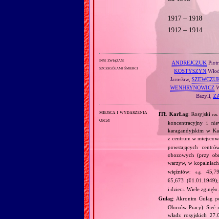
1917 – 1918
1912 – 1914
inni związani
ANDREJCZUK
Piot
szczegółami śmierci
KOSTYSZYN
Włod
Jarosław,
SZEWCZU
WENHRYNOWICZ
W
Bazyli,
Z
miejsca i wydarzenia
ITŁ KarŁag
: Rosyjski
ros.
opisy
koncentracyjny i n
karagandyjskim w Ka
z centrum w miejscow
powstających centró
obozowych (przy obró
warzyw, w kopalniac
więźniów:
45,798
e.g.
65,673 (01.01.1949)
i dzieci. Wiele zginęł
Gułag
: Akronim Gułag 
Obozów Pracy). Sieć 
władz rosyjskich 27