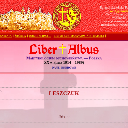
Rzymskokatolicka Pa
św. Zygmunt
pw.
05-507 Słomczy
ul. Wiślana 85
dekanat konstanciń
archidiecezja warsz
ŚNIENIA
ŹRÓDŁA
DOBRE SŁOWA…
LIST do KUSTOSZA/ADMINISTRATORA
Martyrologium duchowieństwa — Polska
XX w. (lata 1914 – 1989)
dane osobowe
o
LESZCZUK
Józef