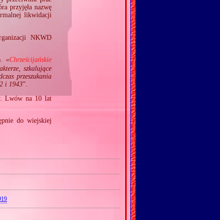
óra przyjęła nazwę
malnej likwidacji
 organizacji NKWD
«
Chrześcijańskie
e.
akterze, szkalujące
dczas przeszukania
42 i 1943
”.
w. Lwów na 10 lat
pnie do wiejskiej
919