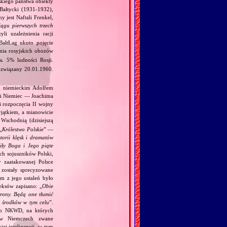
skiego państwa obiekty
‐Bałtycki (1931‐1932),
 jest Naftali Frenkel,
ągu pierwszych trzech
zyli uzależnienia racji
ałtŁag ukuto pojęcie
źnia rosyjskich obozów
5% ludności Rosji.
ok.
ozwiązany 20.01.1960.
 i niemieckim Adolfem
 i Niemiec — Joachima
i rozpoczęcia II wojny
jątkiem, a mianowicie
Wschodnią (dzisiejszą
„
Królestwo Polskie
” —
torii klęsk i dramatów
ciły Boga i Jego piąte
ch sojuszników Polski,
y zaatakowanej Polsce
zostały sprecyzowane
m z jego ustaleń było
eksów zapisano: „
Obie
trony. Będą one tłumić
h środków w tym celu
”.
kim NKWD, na których
 (w Niemczech zwane
iej inteligencji, w tym