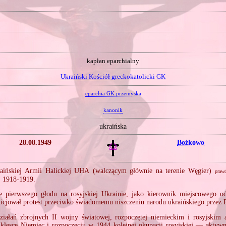
kapłan eparchialny
Ukraiński Kościół greckokatolicki GK
eparchia GK przemyska
kanonik
ukraińska
28.08.1949
Bożkowo
raińskiej Armii Halickiej UHA (walczącym głównie na terenie Węgier)
prawd
j 1918‐1919.
 pierwszego głodu na rosyjskiej Ukrainie, jako kierownik miejscowego odd
nicjował protest przeciwko świadomemu niszczeniu narodu ukraińskiego przez 
ziałań zbrojnych II wojny światowej, rozpoczętej niemieckim i rosyjskim 
lęsce Niemiec i rozpoczęciu w 1944 kolejnej okupacji rosyjskiej — aktywn