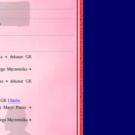
a
ka ⋄ dekanat GK
ego Męczennika ⋄
ika ⋄ dekanat GK
at GK
Uhnów
ej Maryi Panny ⋄
zego Męczennika ⋄