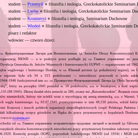
student —
Przemyśl
⋄ filozofia i teologia, Greckokatolickie Seminariu
student —
Lwów
⋄ filozofia i teologia, Greckokatolickie Seminarium D
student —
Kromieryż
⋄ filozofia i teologia, Seminarium Duchowne
student —
Wiedeń
⋄ filozofia i teologia, Greckokatolickie Seminarium 
pisarz i redaktor
wdowiec — czworo dzieci
Концентрационные Лагеря для Военнопленных (
Jenieckie Obozy Koncentracyjne) K
ros.
pl.
ą organizację NKWD — a w praktyce przez podległe jej
Главное управление по дел
ros.
Dyrekcja Generalna ds. Jeńców Wojennych i Internowanych) GUPWI — organizowane od 1942‐
agłębia węglowego i hutniczego Donbas, w
Южный регион (
południowy region), na U
ros.
pl.
regionie było ich 34 z 515 podobozami — niewolniczo pracowali w wielu zakła
 1944‐1946 funkcjonował tam
Проверочно‐Фильтрационный Ла́герь (
Obóz Sprawdza
tzw.
ros.
pl.
skij
”, który na początku 1945 posiadał
10 podobozów,
w Jenakijewe, a ilość więź
ok.
m.in.
135 (08.1945). Dłużej działał obóz jeniecki nr 280, zwany też „
Rutczenkowskim
”. Rosjanie zwo
ów niemieckich, którzy nie uciekli wraz z wycofującą się armią niemiecką,
z Warmii. W
m.in.
ach węgla kamiennego.
03.07.1945 przetrzymywano w nim 49,150 jeńców, wśród któr
E.g.
rmii Krajowej i innych polskich organizacji niepodległościowych (część Polskiego Państw
łali kilkadziesiąt tysięcy górników ze Śląska do pracy przymusowej w kopalniach Donbas
.
(więcej na:
pl.wikipedia.org
)
pochodzi od
Главное управление исправительно‐трудовых лагерей и колоний (
Główny
ros.
pl.
rosyjskich obozów koncentracyjnych niewolniczej pracy przymusowej formalnie założony zosta
.06.1929. Kontrolę przejęło OGPU, poprzednik ludobójczego NKWD (od 1934) i MGB (od