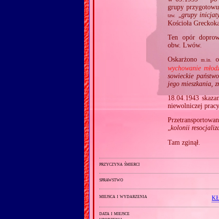
grupy przygotowuj
„
grupy inicjat
tzw.
Kościoła Greckoka
Ten opór doprowa
obw. Lwów.
Oskarżono
o 
m.in.
wychowanie młodz
sowieckie państwo
jego mieszkania, z
18.04.1943 skaza
niewolniczej prac
Przetransportowa
„
kolonii resocjaliz
Tam zginął.
przyczyna śmierci
sprawstwo
miejsca i wydarzenia
KŁ
data i miejsce
urodzenia