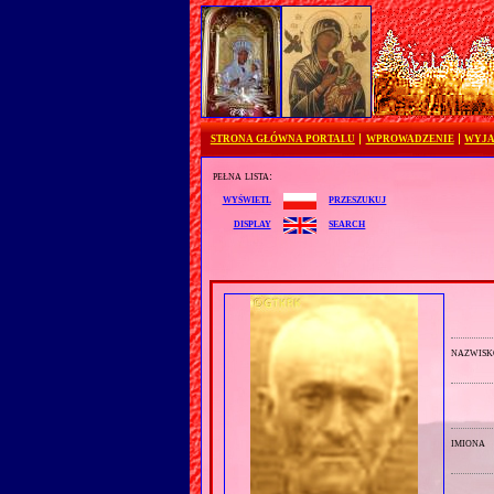
STRONA GŁÓWNA PORTALU
WPROWADZENIE
WYJA
pełna lista:
przeszukuj
wyświetl
search
display
nazwisk
imiona