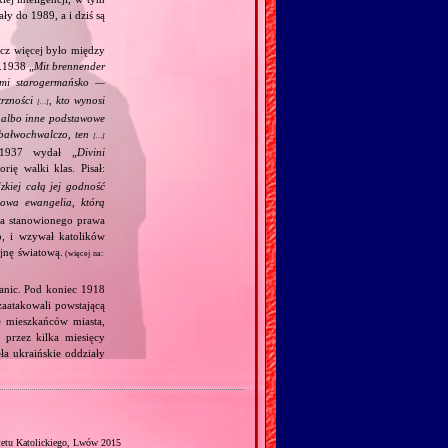
y do 1989, a i dziś są
acz więcej było między
.1938 „
Mit brennender
ami starogermańsko —
trzności
, kto wynosi
[…]
j albo inne podstawowe
m bałwochwalczo, ten
[…]
.1937 wydał „
Divini
rię walki klas. Pisał:
kiej całą jej godność
wa ewangelia, którą
ia stanowionego prawa
o, i wzywał katolików
jnę światową.
(więcej na:
anic. Pod koniec 1918
zaatakowali powstającą
e mieszkańców miasta,
przez kilka miesięcy
a ukraińskie oddziały
tetu Katolickiego, Lwów 2015