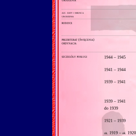
alt. daty i miejsca
urodzenia
rodzice
prezbiterat (święcenia)
ordynacja
szczegóły posługi
1944 – 1945
1941 – 1944
1939 – 1941
1939 – 1941
do 1939
1921 – 1939
1919 –
192
ok.
ok.