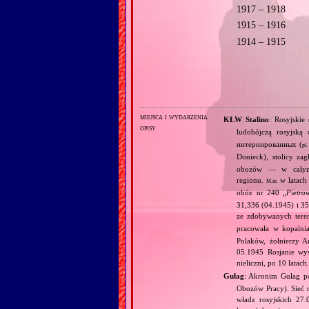
1917 – 1918
1915 – 1916
1914 – 1915
miejsca i wydarzenia
KŁW Stalino
: Rosyjskie
opisy
ludobójczą rosyjsk
интернированных (
pl.
Donieck), stolicy z
obozów — w całym 
regionu.
w latach
M.in.
obóz nr 240 „
Pietrow
31,336 (04.1945) i 35,
ze zdobywanych teren
pracowała w kopalni
Polaków, żołnierzy A
05.1945 Rosjanie wys
nieliczni, po 10 latach
Gułag
: Akronim Gułag 
Obozów Pracy). Sieć 
władz rosyjskich 27