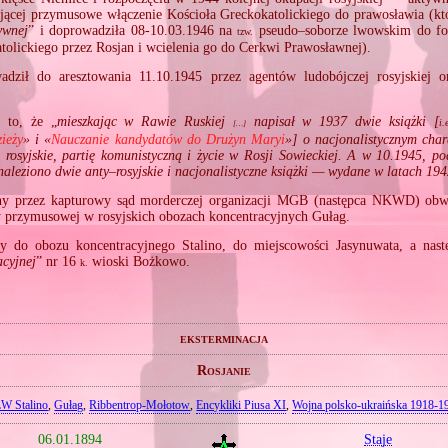
ącej przymusowe włączenie Kościoła Greckokatolickiego do prawosławia (kt
ywnej
” i doprowadziła 08‐10.03.1946 na
pseudo–soborze lwowskim do for
tzw.
tolickiego przez Rosjan i wcielenia go do Cerkwi Prawosławnej).
dził do aresztowania 11.10.1945 przez agentów ludobójczej rosyjskiej
to, że „
mieszkając w Rawie Ruskiej
napisał w 1937 dwie książki [
i.
[…]
ieży
» i «
Nauczanie kandydatów do Drużyn Maryi
»] o nacjonalistycznym char
 rosyjskie, partię komunistyczną i życie w Rosji Sowieckiej. A w 10.1945, po
naleziono dwie anty–rosyjskie i nacjonalistyczne książki — wydane w latach 19
ny przez kapturowy sąd morderczej organizacji MGB (następca NKWD) ob
y przymusowej w rosyjskich obozach koncentracyjnych Gułag.
ny do obozu koncentracyjnego Stalino, do miejscowości Jasynuwata, a nastę
acyjnej
” nr 16
wioski Bożkowo.
k.
eksterminacja
Rosjanie
W Stalino
,
Gułag
,
Ribbentrop‐Mołotow
,
Encykliki Piusa XI
,
Wojna polsko‐ukraińska 1918‐1
06.01.1894
Staje