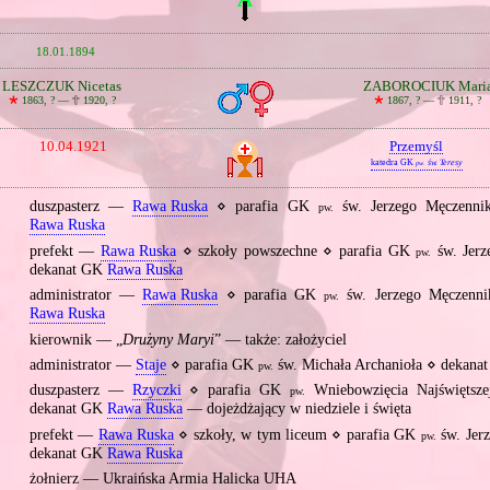
18.01.1894
LESZCZUK Nicetas
ZABOROCIUK Mari
🞲
1863, ? —
🕆
1920, ?
🞲
1867, ? —
🕆
1911, ?
10.04.1921
Przemyśl
katedra GK
św. Teresy
pw.
duszpasterz —
Rawa Ruska
⋄ parafia GK
św. Jerzego Męczenni
pw.
Rawa Ruska
prefekt —
Rawa Ruska
⋄ szkoły powszechne ⋄ parafia GK
św. Jerz
pw.
dekanat GK
Rawa Ruska
administrator —
Rawa Ruska
⋄ parafia GK
św. Jerzego Męczenn
pw.
Rawa Ruska
kierownik — „
Drużyny Maryi
” — także: założyciel
administrator —
Staje
⋄ parafia GK
św. Michała Archanioła ⋄ dekan
pw.
duszpasterz —
Rzyczki
⋄ parafia GK
Wniebowzięcia Najświętsz
pw.
dekanat GK
Rawa Ruska
— dojeżdżający w niedziele i święta
prefekt —
Rawa Ruska
⋄ szkoły, w tym liceum ⋄ parafia GK
św. Jer
pw.
dekanat GK
Rawa Ruska
0
żołnierz — Ukraińska Armia Halicka UHA