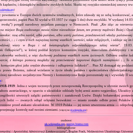
ch kapłanów, i dziesiątków milionów zwykłych ludzi. Skutki tej rosyjsko‐niemieckiej umowy trwał
.wikipedia.org
)
c powstania w Europie dwóch systemów totalitarnych, które zdawały się ze sobą konkurować, 
sprzeczności, papież Pius XI wydał w 03.1937 (w ciągu 5 dni) dwie encykliki. W wydanej 14.03
 troską
”) potępił narodowy socjalizm panujący w Niemczech. Pisał: „
Kto idąc za wierzeni
, na miejsce Boga osobowego stawia różne nieosobowe fatum, ten przeczy mądrości Bożej i Opa
ziemskie: rasę albo naród, albo państwo, albo ustrój państwa, przedstawicieli władzy państwowe
eczności,
i czyni z nich najwyższą normę wszelkich wartości, także religijnych, i oddaje się i
[…]
wdziwej wiary w Boga i od światopoglądu odpowiadającego takiej wierze
”. 19.03
ski Odkupiciel
”), w której poddał krytyce komunizm rosyjski, materializm dialektyczny i teo
złowieka wolności, a więc duchowej podstawy wszelkich norm życiowych. Odbiera osobie ludz
parcie, z którego pomocą mogłaby się przeciwstawić naporowi ślepych namiętności
To no
[…]
y komunizm głosi jako orędzie zbawienia i odkupienia ludzkości
”… Pius XI domagał się poddan
u prawu Bożemu, zalecał wcielanie w życie ideału państwa i społeczeństwa chrześcijańskieg
źniej narodowo socjalistyczne Niemcy i komunistyczna Rosja porozumiały się i wywołały II wo
rg
)
 1918‐1919
: Jedna z wojen toczonych przez nowopowstałą Rzeczpospolitą w obronie swoich gr
aboru austriackiego, w oparciu o ukraińskie oddziały byłej armii austro‐węgierskiej, Ukraińcy 
czególności utworzyli zalążki państwowości i zaatakowali Lwów. Dzięki bohaterskiej postawi
dych ludzi — zwanych odtąd orlętami lwowskimi — miasto zostało odbite przez Polaków i 
ronione przed atakami ukraińskimi. W 1919 Polska — jej nowo utworzona armia — odepchnęł
 przejmując kontrolę nad swoimi ziemiami.
(więcej na:
pl.wikipedia.org
)
osobowe:
uk.wikipedia.org
,
postup.brama.com
bibliograficzne:
emyskiej i Apostolskiej Administracji Łemkowszczyzny
”, Bogdan Prach, Wydawnictwo Ukraińskiego Uniwersy