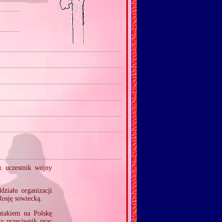
uczestnik wojny
.
ziału organizacji
Rosję sowiecką.
atakiem na Polskę
y przeciwnik prac