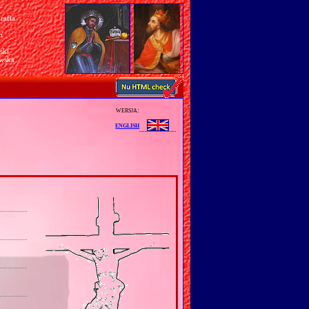
rafia
a
n
ski
awska
wersja:
english