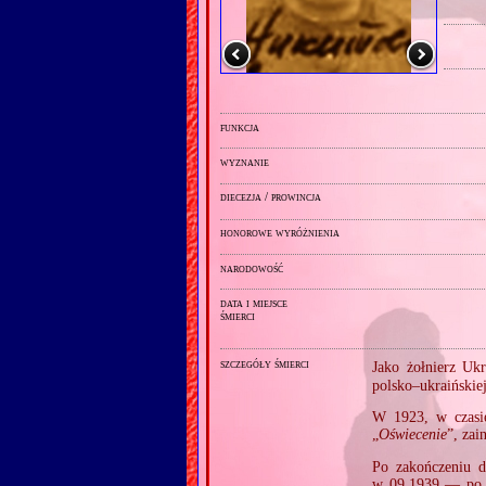
funkcja
wyznanie
diecezja / prowincja
honorowe wyróżnienia
narodowość
data i miejsce
śmierci
szczegóły śmierci
Jako żołnierz Uk
polsko–ukraińskie
W 1923, w czasie
„
Oświecenie
”, zai
Po zakończeniu d
w 09.1939 — po k