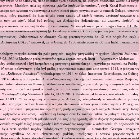
ały często w oddalonych, słabo zaludnionych obszarach, na których budowano ważne dla rosyj
sportowe. Modelem stała się pierwsza „
wielka budowa komunizmu
”, czyli Kanał Białomorsko
wanego tam systemu wykorzystania niewolniczej pracy przymusowej w ramach Gułagu, uznawany
ia, który przeszedł do historii jako autor zasady „
Z więźnia musimy wycisnąć wszystko w ci
nic nam po nim
”. Miał być twórcą, wg Aleksandra Sołżenicyna,
„
systemu kotłów
”, c
tzw.
pracowania określonej liczby procent normy. W zarządzanym przez niego obozie ITŁ BelB
заключенный‐каналоармеец (
kanałowy żołnierz), które przyjęło się jako określenie wię
ros.
pl.
przymusowej. Jednorazowo w obozach Gułag przetrzymywano do 12 mln więźniów, czyli
„
Archipelag GUŁag
” szacował, że w Gułag do 1956 uśmiercono
60 mln ludzi. Formalnie r
ok.
dobójczy rosyjsko‐niemiecki pakt przyjaźni między przywódcą rosyjskim Józefem Stalinem
23.08.1939 w Moskwie przez ministrów spraw zagranicznych Rosji — Wiaczesława Mołotowa —
ry sankcjonował i był bezpośrednią przyczyną niemieckiego i rosyjskiego najazdu na Polskę 
 W sensie politycznym pakt był próbą przywrócenia status quo ante sprzed 1914, z jednym wy
ą
„
Królestwa Polskiego
”, wchodzącego w 1914 w skład Imperium Rosyjskiego, na Galicję 
tzw.
 1914 należącą do Imperium Austro‐Węgierskiego. Galicję, ze Lwowem, mieli przejąć Rosjanie, 
go Gubernatorstwa — Niemcy. Wybuchła w rezultacie „
wojna była jedną z największych w his
eistyczne i antychrześcijańskie ideologie: narodowego i międzynarodowego socjalizmu, odrzu
 Nie zabijaj!
” (abp Stanisław Gądecki, 01.09.2019). Ustalenia paktu — wsparte zdradą formalny
tóre 12.09.1939 na wspólnej konferencji w Abbeville, zdecydowały o nieudzielaniu pomoc
ziałań zbrojnych wobec Niemiec (co było złamaniem zobowiązań traktatowych z Polską) — 
e „
o granicach i przyjaźni Niemcy‐Rosja
”, podpisanym przez tych samych zbrodniarzy. Jedny
ami wpływów w środkowej i wschodniej Europie oraz IV rozbiór Polski. W jednym z tajnych an
ować na swych terytoriach jakiejkolwiek polskiej propagandy, która dotyczy terytoriów drugiej s
wszelkie zaczątki takiej propagandy i informować się wzajemnie w odniesieniu do odpowiednic
 była seria spotkań między ludobójczymi organizacjami — niemieckim Gestapo i rosyjs
nację wysiłków w celu eksterminacji polskiej inteligencji i warstw przywódczych
 Rosji przyjęła formę zbrodni katyńskiej). Skutkiem porozumień była śmierć setek tysięcy polsk