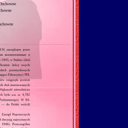
m Duchowne
uchowne
Duchowne
ŁW, zarządzane przez
ам военнопленных и
1943, w Stalino (dziś
krainie. Jeńcy owych
dach przemysłowych
jąco‐Filtracyjny) PFŁ
niów osiągnęła poziom
zili doń internowanych
iększość niewolniczo
ych było
4,782
m.in.
ok.
a Podziemnego). W 04‐
u — do Polski wrócili
 Zarząd Poprawczych
ł decyzją najwyższych
 1946). Poszczególne