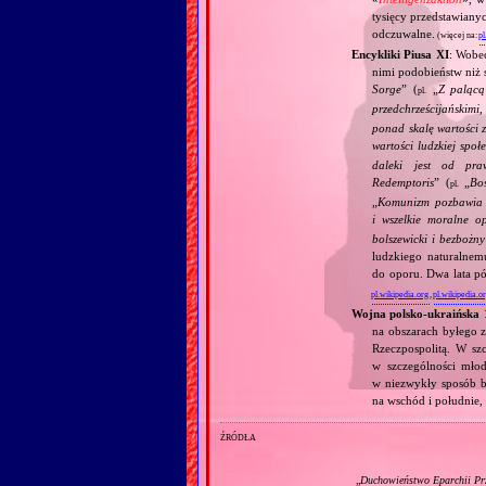
tysięcy przedstawiany
odczuwalne.
(więcej na:
pl
Encykliki Piusa XI
: Wobe
nimi podobieństw niż 
Sorge
” (
„
Z palącą
pl.
przedchrześcijańskimi
ponad skalę wartości 
wartości ludzkiej społ
daleki jest od pra
Redemptoris
” (
„
Bo
pl.
„
Komunizm pozbawia c
i wszelkie moralne o
bolszewicki i bezbożn
ludzkiego naturalnem
do oporu. Dwa lata pó
pl.wikipedia.org
,
pl.wikipedia.o
Wojna polsko‐ukraińska
na obszarach byłego z
Rzeczpospolitą. W sz
w szczególności mło
w niezwykły sposób b
na wschód i południe,
źródła
„
Duchowieństwo Eparchii Prz