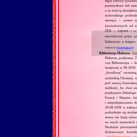
łagry (obozy) powstaw
przemysłowe lub tran
a za twórcę ukształto
żydowskiego pochodzen
miesięcy — potem 
żywnościowych od wy
ZEK — więzień —
i.e.
niewolniczej pracy 
Sołżenicyn w książce 
(więcej na:
pl.wikipedia.org
)
Ribbentrop‐Mołotow
: Lu
Hitlerem, podpisany 
von Ribbentropa — któ
światowej w 09.1939.
„
handlową
” wymian
zachodnią Ukrainę), w
pod nazwą Generalne
ludzkości, bo dwie at
przykazanie Dekalogu:
Francji i Niemiec, k
i niepodejmowaniu d
28.09.1939 w traktaci
podzielenie się stref
strony nie będą toler
na swych terytoriach 
Skutkiem porozumień
dyskutowano koordy
«
Intelligenzaktion
», w