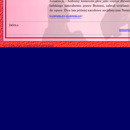
bolszewicki i bezbożny komunizm głosi jako orędzie zbawie
ludzkiego naturalnemu prawu Bożemu, zalecał wcielanie 
do oporu. Dwa lata później narodowo socjalistyczne Niemc
pl.wikipedia.org
,
pl.wikipedia.org
)
źródła
missiopc
© GTKRK, 2025, wszelkie prawa zastrzeżone