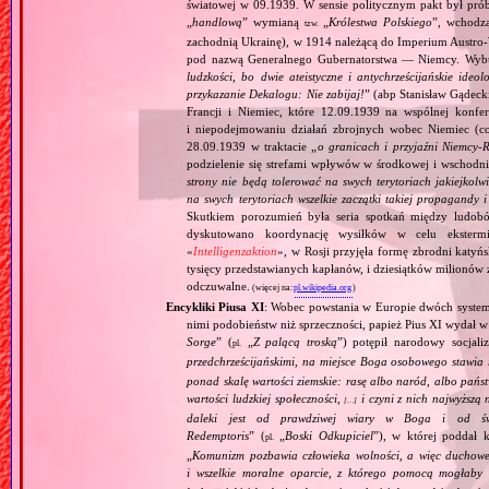
światowej w 09.1939. W sensie politycznym pakt był prób
„
handlową
” wymianą
„
Królestwa Polskiego
”, wchodzą
tzw.
zachodnią Ukrainę), w 1914 należącą do Imperium Austro‐W
pod nazwą Generalnego Gubernatorstwa — Niemcy. Wybuc
ludzkości, bo dwie ateistyczne i antychrześcijańskie id
przykazanie Dekalogu: Nie zabijaj!
” (abp Stanisław Gądeck
Francji i Niemiec, które 12.09.1939 na wspólnej konfe
i niepodejmowaniu działań zbrojnych wobec Niemiec (c
28.09.1939 w traktacie „
o granicach i przyjaźni Niemcy‐
podzielenie się strefami wpływów w środkowej i wschodni
strony nie będą tolerować na swych terytoriach jakiejkolwi
na swych terytoriach wszelkie zaczątki takiej propagandy
Skutkiem porozumień była seria spotkań między ludob
dyskutowano koordynację wysiłków w celu ekstermi
«
Intelligenzaktion
», w Rosji przyjęła formę zbrodni katyńs
tysięcy przedstawianych kapłanów, i dziesiątków milionów z
odczuwalne.
(więcej na:
pl.wikipedia.org
)
Encykliki Piusa XI
: Wobec powstania w Europie dwóch systemó
nimi podobieństw niż sprzeczności, papież Pius XI wydał 
Sorge
” (
„
Z palącą troską
”) potępił narodowy socjali
pl.
przedchrześcijańskimi, na miejsce Boga osobowego stawia 
ponad skalę wartości ziemskie: rasę albo naród, albo pańs
wartości ludzkiej społeczności,
i czyni z nich najwyższą 
[…]
daleki jest od prawdziwej wiary w Boga i od świ
Redemptoris
” (
„
Boski Odkupiciel
”), w której poddał k
pl.
„
Komunizm pozbawia człowieka wolności, a więc duchowej
i wszelkie moralne oparcie, z którego pomocą mogłaby 