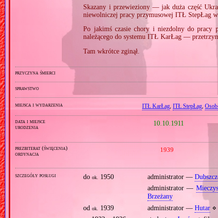
Skazany i przewieziony — jak duża część Ukr
niewolniczej pracy przymusowej ITŁ StepŁag w 
Po jakimś czasie chory i niezdolny do pracy p
należącego do systemu ITŁ KarŁag — przetrz
Tam wkrótce zginął.
przyczyna śmierci
sprawstwo
miejsca i wydarzenia
ITŁ KarŁag
,
ITŁ StepŁag
,
Osob
data i miejsce
10.10.1911
urodzenia
prezbiterat (święcenia)
1939
ordynacja
szczegóły posługi
do
1950
administrator —
Dubszcz
ok.
administrator —
Mieczy
Brzeżany
od
1939
administrator —
Hutar
⋄ 
ok.