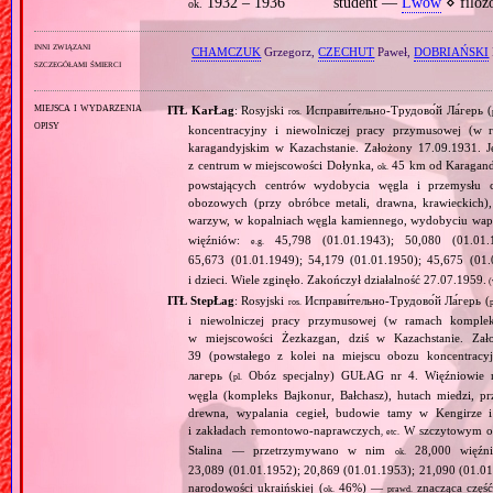
1932 – 1936
student —
Lwów
⋄ filoz
ok.
inni związani
CHAMCZUK
Grzegorz,
CZECHUT
Paweł,
DOBRIAŃSKI
szczegółami śmierci
miejsca i wydarzenia
ITŁ KarŁag
: Rosyjski
Исправи́тельно‐Трудово́й Ла́герь (
ros.
opisy
koncentracyjny i niewolniczej pracy przymusowej (w
karagandyjskim w Kazachstanie. Założony 17.09.1931. 
z centrum w miejscowości Dołynka,
45 km od Karagandy
ok.
powstających centrów wydobycia węgla i przemysłu c
obozowych (przy obróbce metali, drawna, krawieckich),
warzyw, w kopalniach węgla kamiennego, wydobyciu wap
więźniów:
45,798 (01.01.1943); 50,080 (01.01.1
e.g.
65,673 (01.01.1949); 54,179 (01.01.1950); 45,675 (01
i dzieci. Wiele zginęło. Zakończył działalność 27.07.1959.
(
ITŁ StepŁag
: Rosyjski
Исправи́тельно‐Трудово́й Ла́герь (
ros.
p
i niewolniczej pracy przymusowej (w ramach komple
w miejscowości Żezkazgan, dziś w Kazachstanie. Zał
39 (powstałego z kolei na miejscu obozu koncentrac
лагерь (
Obóz specjalny) GUŁAG nr 4. Więźniowie ni
pl.
węgla (kompleks Bajkonur, Bałchasz), hutach miedzi, p
drewna, wypalania cegieł, budowie tamy w Kengirze 
i zakładach remontowo‐naprawczych
W szczytowym okr
, etc.
Stalina — przetrzymywano w nim
28,000 więźn
ok.
23,089 (01.01.1952); 20,869 (01.01.1953); 21,090 (01.01
narodowości ukraińskiej (
46%) —
znacząca część
ok.
prawd.