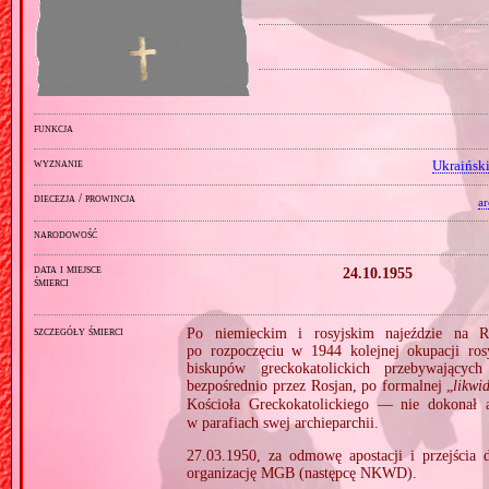
funkcja
wyznanie
Ukraiński
diecezja / prowincja
a
narodowość
data i miejsce
24.10.1955
śmierci
szczegóły śmierci
Po niemieckim i rosyjskim najeździe na R
po rozpoczęciu w 1944 kolejnej okupacji ros
biskupów greckokatolickich przebywającyc
bezpośrednio przez Rosjan, po formalnej „
likwi
Kościoła Greckokatolickiego — nie dokonał a
w parafiach swej archieparchii.
27.03.1950, za odmowę apostacji i przejścia 
organizację MGB (następcę NKWD).