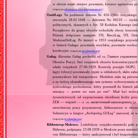
w obozie miało miejsce powstanie, krwawo zgniecione pr
(więcej na:
old.memo.ru
,
www.gulagmuseum.org
)
OsobŁags
: Na podstawie dekretu Nr 416‐159сс rosyjskieg
utworzyła 28.02.1948 — dekretem No 00219 — wydzie
politycznych, skazanych z Art. 58 Kodeksu Karnego (m
Początkowo do grupy obozów wchodziły obozy koncentr
Później dołączono następne: ITŁ RieczŁag, ITŁ O
WodorazDelŁag. Po śmierci w 1953 rosyjskiego przywódcy
w historii Gułagu: powstanie norylskie, powstanie worku
korekcyjne.
(więcej na:
en.wikipedia.org
)
Gułag
: Akronim Gułag pochodzi od
Главное управление 
ros.
Obozów Pracy). Sieć rosyjskich obozów koncentracyjnych 
władz rosyjskich 27.06.1929. Kontrolę przejęło OGP
łagry (obozy) powstawały często w oddalonych, słabo zal
przemysłowe lub transportowe. Modelem stała się pierwsz
a za twórcę ukształtowanego tam systemu wykorzystania n
żydowskiego pochodzenia, który przeszedł do historii ja
miesięcy — potem nic nam po nim
”. Miał być twórc
żywnościowych od wypracowania określonej liczby proc
ZEK — więzień —
заключенный‐каналоармеец (
k
i.e.
ros.
pl.
niewolniczej pracy przymusowej. Jednorazowo w oboz
Sołżenicyn w książce „
Archipelag GUŁag
” szacował, że 
(więcej na:
pl.wikipedia.org
)
Ribbentrop‐Mołotow
: Ludobójczy rosyjsko‐niemiecki pakt 
Hitlerem, podpisany 23.08.1939 w Moskwie przez minist
von Ribbentropa — który sankcjonował i był bezpośrednią