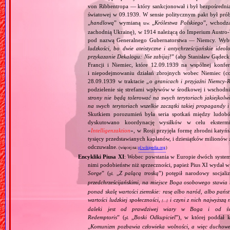
von Ribbentropa — który sankcjonował i był bezpośrednią
światowej w 09.1939. W sensie politycznym pakt był prób
„
handlową
” wymianą
„
Królestwa Polskiego
”, wchodzą
tzw.
zachodnią Ukrainę), w 1914 należącą do Imperium Austro‐W
pod nazwą Generalnego Gubernatorstwa — Niemcy. Wybuc
ludzkości, bo dwie ateistyczne i antychrześcijańskie id
przykazanie Dekalogu: Nie zabijaj!
” (abp Stanisław Gądeck
Francji i Niemiec, które 12.09.1939 na wspólnej konfe
i niepodejmowaniu działań zbrojnych wobec Niemiec (c
28.09.1939 w traktacie „
o granicach i przyjaźni Niemcy‐
podzielenie się strefami wpływów w środkowej i wschodni
strony nie będą tolerować na swych terytoriach jakiejkolwi
na swych terytoriach wszelkie zaczątki takiej propagandy
Skutkiem porozumień była seria spotkań między ludob
dyskutowano koordynację wysiłków w celu ekstermi
«
Intelligenzaktion
», w Rosji przyjęła formę zbrodni katyńs
tysięcy przedstawianych kapłanów, i dziesiątków milionów z
odczuwalne.
(więcej na:
pl.wikipedia.org
)
Encykliki Piusa XI
: Wobec powstania w Europie dwóch systemó
nimi podobieństw niż sprzeczności, papież Pius XI wydał 
Sorge
” (
„
Z palącą troską
”) potępił narodowy socjali
pl.
przedchrześcijańskimi, na miejsce Boga osobowego stawia 
ponad skalę wartości ziemskie: rasę albo naród, albo pańs
wartości ludzkiej społeczności,
i czyni z nich najwyższą 
[…]
daleki jest od prawdziwej wiary w Boga i od świ
Redemptoris
” (
„
Boski Odkupiciel
”), w której poddał k
pl.
„
Komunizm pozbawia człowieka wolności, a więc duchowej