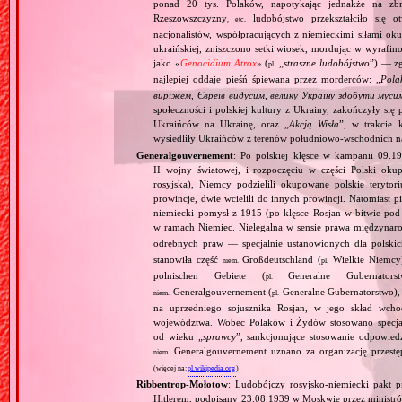
ponad 20 tys. Polaków, napotykając jednakże na zbr
Rzeszowszczyzny
ludobójstwo przekształciło się o
, etc.
nacjonalistów, współpracujących z niemieckimi siłami ok
ukraińskiej, zniszczono setki wiosek, mordując w wyrafi
jako «
Genocidium Atrox
» (
„
straszne ludobójstwo
”) — zg
pl.
najlepiej oddaje pieśń śpiewana przez morderców: „
Pola
виріжем, Євреїв видусим, велику Україну здобути муси
społeczności i polskiej kultury z Ukrainy, zakończyły s
Ukraińców na Ukrainę, oraz „
Akcją Wisła
”, w trakcie 
wysiedliły Ukraińców z terenów południowo‐wschodnich na 
Generalgouvernement
: Po polskiej klęsce w kampanii 09.19
II wojny światowej, i rozpoczęciu w części Polski okupa
rosyjska), Niemcy podzielili okupowane polskie teryt
prowincje, dwie wcielili do innych prowincji. Natomiast p
niemiecki pomysł z 1915 (po klęsce Rosjan w bitwie pod
w ramach Niemiec. Nielegalna w sensie prawa międzyna
odrębnych praw — specjalnie ustanowionych dla polski
stanowiła część
Großdeutschland (
Wielkie Niemcy
niem.
pl.
polnischen Gebiete (
Generalne Gubernator
pl.
Generalgouvernement (
Generalne Gubernatorstwo), 
niem.
pl.
na uprzedniego sojusznika Rosjan, w jego skład wchod
województwa. Wobec Polaków i Żydów stosowano specjaln
od wieku „
sprawcy
”, sankcjonujące stosowanie odpowied
Generalgouvernement uznano za organizację przestęp
niem.
(więcej na:
pl.wikipedia.org
)
Ribbentrop‐Mołotow
: Ludobójczy rosyjsko‐niemiecki pakt 
Hitlerem, podpisany 23.08.1939 w Moskwie przez minist