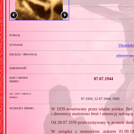
funkcja
wyznanie
Ukraiński
diecezja / prowincja
administrat
narodowość
data i miejsce
07.07.1944
śmierci
alt. daty i miejsca
śmierci
07.1943, 12.07.1944, 1945
szczegóły śmierci
W 1939 aresztowany przez władze polskie. Być 
i dzwonnicy znaleziono broń i amunicję należącą
Od 28.07.1939 przetrzymywany w areszcie śled
W związku z niemieckim atakiem 01.09.193