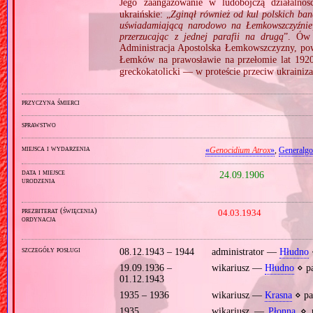
Jego zaangażowanie w ludobójczą działaln
ukraińskie: „
Zginął również od kul polskich ban
uświadamiającą narodowo na Łemkowszczyźnie,
przerzucając z jednej parafii na drugą
”. Ów 
Administracja Apostolska Łemkowszczyzny, p
Łemków na prawosławie na przełomie lat 1920
greckokatolicki — w proteście przeciw ukrainizac
przyczyna śmierci
sprawstwo
miejsca i wydarzenia
«
Genocidium Atrox
»
,
Generalg
data i miejsce
24.09.1906
urodzenia
prezbiterat (święcenia)
04.03.1934
ordynacja
szczegóły posługi
08.12.1943 – 1944
administrator —
Hłudno
19.09.1936 –
wikariusz —
Hłudno
⋄ p
01.12.1943
1935 – 1936
wikariusz —
Krasna
⋄ pa
1935
wikariusz —
Płonna
⋄ p