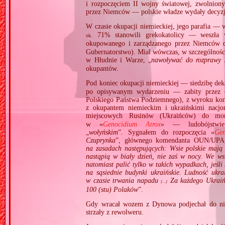
i rozpoczęciem II wojny światowej, zwolnio
przez Niemców — polskie władze wydały decyzj
W czasie okupacji niemieckiej, jego parafia —
71% stanowili grekokatolicy — weszła
ok.
okupowanego i zarządzanego przez Niemców 
Gubernatorstwo). Miał wówczas, w szczególnośc
w Hłudnie i Warze, „
nawoływać do rozprawy 
okupantów.
Pod koniec okupacji niemieckiej — siedzibę de
po opisywanym wydarzeniu — zabity przez cz
Polskiego Państwa Podziemnego), z wyroku kon
z okupantem niemieckim i ukraińskimi nacjo
miejscowych Rusinów (Ukraińców) do mo
w «
Genocidium Atrox
» — ludobójstwie
„
wołyńskim
”. Sygnałem do rozpoczęcia «
Gen
Czuprynka
”, głównego komendanta OUN/UPA,
na zasadach następujących: Wsie polskie mają
nastąpią w biały dzień, nie zaś w nocy. We ws
natomiast palić tylko w takich wypadkach, jeśli
na sąsiednie budynki ukraińskie. Ludność ukr
w czasie trwania napadu
Za każdego Ukraińc
[…]
100 (stu) Polaków
”.
Gdy wracał wozem z Dynowa podjechał do nie
strzały z rewolweru.