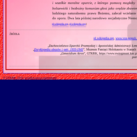
i wszelkie moralne oparcie, z którego pomocą mogłaby 
bolszewicki i bezbożny komunizm głosi jako orędzie zbawie
ludzkiego naturalnemu prawu Bożemu, zalecał wcielanie 
do oporu. Dwa lata później narodowo socjalistyczne Niemc
pl.wikipedia.org
,
pl.wikipedia.org
)
źródła
pl.wikipedia.org
,
www.vox-populi
„
Duchowieństwo Eparchii Przemyskiej i Apostolskiej Administracji Łe
„
Encyklopedia obozów i gett, 1933‐1945
”, Muzeum Pamięci Holokaustu w Stanach Z
„
Genocidium Atrox
”, GTKRK, https://www.swzygmunt.k
pie
© GTKRK, 2026, wszelkie prawa zastrzeżone