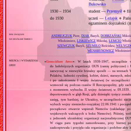
Bukowsko
1930 – 1934
student —
Przemyśl
⋄ fil
do 1930
uczeń —
Leżajsk
⋄ Pańs
egzaminem dojrzałości (
inni związani
ANDREJCZUK
Piotr,
DIAK
Bazyli,
DOBRZAŃSKI
Mikoł
szczegółami śmierci
Włodzimierz,
LISKIEWICZ
Mikołaj,
ŁEMCIO
Włodz
SZEWCZUK
Bazyli,
SZUMIŁO
Rościsław,
WEŁYCZ
WENHRYNOWICZ
Włodzimier
miejsca i wydarzenia
«
Genocidium Atrox
»
: W latach 1939‐1947, szczególnie w 
opisy
do ludobójczych organizacji OUN (ramię polityczne) 
zazwyczaj w niezwykle brutalny sposób — na terenach W
Polaków, ludności cywilnej, kobiet, dzieci, starszych, mł
i po zakończeniu I wojny światowej (w szczególności 
wzmocnił się podczas czasów II Rzeczpospolity, gdy za
z momentem wybuchu II wojny światowej w 09.1939. Za
deportowanych w głąb Rosji, gdy dziesiątki tysięcy zosta
zasięg, tym bardziej, że Ukraińcy, w szczególności nacjo
wybuch wojny niemiecko‐rosyjskiej 22.06.1941 i począte
początkowo otwarcie wspierali Niemców (zakładając pol
wojskowych walczących u boku Niemców). Później, wobec
z jednostek ukraińskiej organizacji nacjonalistycznej 
W ciągu paru tygodni zamordowano, przy biernej po
zaakceptowała i przyjęła cała organizacja i podobne akty