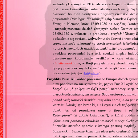
zachodnią Ukrainę), w 1914 należącą do Imperium Austro‐W
pod nazwą Generalnego Gubernatorstwa — Niemcy. Wybuc
ludzkości, bo dwie ateistyczne i antychrześcijańskie id
przykazanie Dekalogu: Nie zabijaj!
” (abp Stanisław Gądeck
Francji i Niemiec, które 12.09.1939 na wspólnej konfe
i niepodejmowaniu działań zbrojnych wobec Niemiec (c
28.09.1939 w traktacie „
o granicach i przyjaźni Niemcy‐
podzielenie się strefami wpływów w środkowej i wschodni
strony nie będą tolerować na swych terytoriach jakiejkolwi
na swych terytoriach wszelkie zaczątki takiej propagandy
Skutkiem porozumień była seria spotkań między ludob
dyskutowano koordynację wysiłków w celu ekstermi
«
Intelligenzaktion
», w Rosji przyjęła formę zbrodni katyńs
tysięcy przedstawianych kapłanów, i dziesiątków milionów z
odczuwalne.
(więcej na:
pl.wikipedia.org
)
Encykliki Piusa XI
: Wobec powstania w Europie dwóch systemó
nimi podobieństw niż sprzeczności, papież Pius XI wydał 
Sorge
” (
„
Z palącą troską
”) potępił narodowy socjali
pl.
przedchrześcijańskimi, na miejsce Boga osobowego stawia 
ponad skalę wartości ziemskie: rasę albo naród, albo pańs
wartości ludzkiej społeczności,
i czyni z nich najwyższą 
[…]
daleki jest od prawdziwej wiary w Boga i od świ
Redemptoris
” (
„
Boski Odkupiciel
”), w której poddał k
pl.
„
Komunizm pozbawia człowieka wolności, a więc duchowej
i wszelkie moralne oparcie, z którego pomocą mogłaby 
bolszewicki i bezbożny komunizm głosi jako orędzie zbawie
ludzkiego naturalnemu prawu Bożemu, zalecał wcielanie 