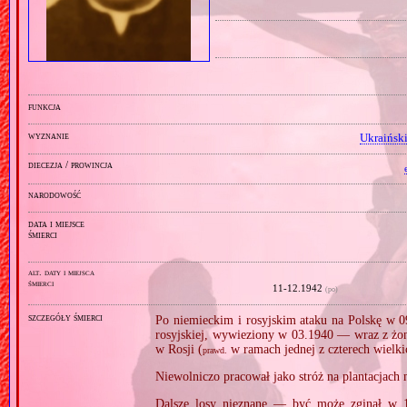
funkcja
wyznanie
Ukraiński
diecezja / prowincja
narodowość
data i miejsce
śmierci
alt. daty i miejsca
śmierci
11‑12.1942
(po)
szczegóły śmierci
Po niemieckim i rosyjskim ataku na Polskę w 0
rosyjskiej, wywieziony w 03.1940 — wraz z ż
w Rosji (
w ramach jednej z czterech wielkic
prawd.
Niewolniczo pracował jako stróż na plantacjach
Dalsze losy nieznane — być może zginął w 1