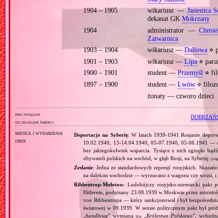
1904 – 1905
wikariusz —
Jasienica S
dekanat GK
Mokrzany
1904
administrator —
Chmie
Zatwarnica
1903 – 1904
wikariusz —
Daliowa
⋄ p
1901 – 1903
wikariusz —
Lipa
⋄ para
1900 – 1901
student —
Przemyśl
⋄ fil
1897 – 1900
student —
Lwów
⋄ filoz
żonaty — czworo dzieci
inni związani
DOBRZAŃ
szczegółami śmierci
miejsca i wydarzenia
Deportacje na Syberię
: W latach 1939‐1941 Rosjanie depor
opisy
10.02.1940, 13‐14.04.1940, 05‐07.1940, 05‐06.1941 — do
bez jakiegokolwiek wsparcia. Tysiące z nich zginęło bąd
obywateli polskich na wschód, w głąb Rosji, na Syberię.
(wię
Zesłanie
: Jedna ze standardowych represji rosyjskich. Skaza
na dalekim wschodzie — wyrzucano z wagonu czy wozu, i 
Ribbentrop‐Mołotow
: Ludobójczy rosyjsko‐niemiecki pakt 
Hitlerem, podpisany 23.08.1939 w Moskwie przez minist
von Ribbentropa — który sankcjonował i był bezpośrednią
światowej w 09.1939. W sensie politycznym pakt był prób
„
handlową
” wymianą
„
Królestwa Polskiego
”, wchodzą
tzw.