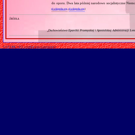
do oporu. Dwa lata później narodowo socjalistyczne Niemc
pl.wikipedia.org
,
pl.wikipedia.org
)
źródła
„
Duchowieństwo Eparchii Przemyskiej i Apostolskiej Administracji Łe
© GTKRK, 2025, wszelkie prawa zastrzeżone