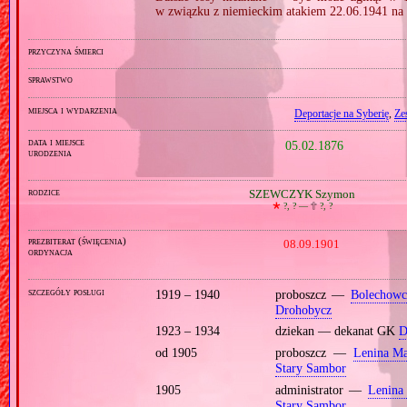
w związku z niemieckim atakiem 22.06.1941 na 
przyczyna śmierci
sprawstwo
miejsca i wydarzenia
Deportacje na Syberię
,
Ze
data i miejsce
05.02.1876
urodzenia
rodzice
SZEWCZYK Szymon
🞲
?, ? —
🕆
?, ?
prezbiterat (święcenia)
08.09.1901
ordynacja
szczegóły posługi
1919 – 1940
proboszcz —
Bolechowc
Drohobycz
1923 – 1934
dziekan — dekanat GK
D
od 1905
proboszcz —
Lenina Ma
Stary Sambor
1905
administrator —
Lenina
Stary Sambor