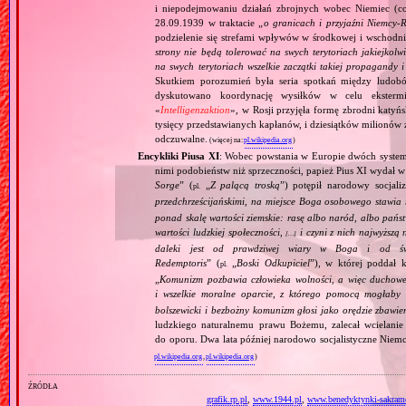
i niepodejmowaniu działań zbrojnych wobec Niemiec (c
28.09.1939 w traktacie „
o granicach i przyjaźni Niemcy‐
podzielenie się strefami wpływów w środkowej i wschodni
strony nie będą tolerować na swych terytoriach jakiejkolwi
na swych terytoriach wszelkie zaczątki takiej propagandy
Skutkiem porozumień była seria spotkań między ludob
dyskutowano koordynację wysiłków w celu ekstermi
«
Intelligenzaktion
», w Rosji przyjęła formę zbrodni katyńs
tysięcy przedstawianych kapłanów, i dziesiątków milionów z
odczuwalne.
(więcej na:
pl.wikipedia.org
)
Encykliki Piusa XI
: Wobec powstania w Europie dwóch systemó
nimi podobieństw niż sprzeczności, papież Pius XI wydał 
Sorge
” (
„
Z palącą troską
”) potępił narodowy socjali
pl.
przedchrześcijańskimi, na miejsce Boga osobowego stawia 
ponad skalę wartości ziemskie: rasę albo naród, albo pańs
wartości ludzkiej społeczności,
i czyni z nich najwyższą 
[…]
daleki jest od prawdziwej wiary w Boga i od świ
Redemptoris
” (
„
Boski Odkupiciel
”), w której poddał k
pl.
„
Komunizm pozbawia człowieka wolności, a więc duchowej
i wszelkie moralne oparcie, z którego pomocą mogłaby 
bolszewicki i bezbożny komunizm głosi jako orędzie zbawie
ludzkiego naturalnemu prawu Bożemu, zalecał wcielanie 
do oporu. Dwa lata później narodowo socjalistyczne Niemc
pl.wikipedia.org
,
pl.wikipedia.org
)
źródła
grafik.rp.pl
,
www.1944.pl
,
www.benedyktynki-sakrame