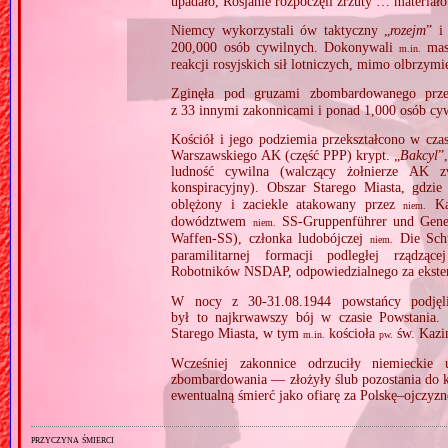
upadało, Rosjanie rozpoczęli zrzuty … materia
Niemcy wykorzystali ów taktyczny „
rozejm
” i
200,000 osób cywilnych. Dokonywali
maso
m.in.
reakcji rosyjskich sił lotniczych, mimo olbrzymi
Zginęła pod gruzami zbombardowanego pr
z 33 innymi zakonnicami i ponad 1,000 osób cy
Kościół i jego podziemia przekształcono w cza
Warszawskiego AK (część PPP) krypt. „
Bakcyl
”
ludność cywilna (walczący żołnierze AK z
konspiracyjny). Obszar Starego Miasta, gdzie
oblężony i zaciekle atakowany przez
Ka
niem.
dowództwem
SS‐Gruppenführer und Gener
niem.
Waffen‐SS), członka ludobójczej
Die Schu
niem.
paramilitarnej formacji podległej rządząc
Robotników NSDAP, odpowiedzialnego za eksterm
W nocy z 30‐31.08.1944 powstańcy podjęli
był to najkrwawszy bój w czasie Powstania.
Starego Miasta, w tym
kościoła
św. Kazi
m.in.
pw.
Wcześniej zakonnice odrzuciły niemieckie 
zbombardowania — złożyły ślub pozostania do k
ewentualną śmierć jako ofiarę za Polskę–ojczyznę
przyczyna śmierci