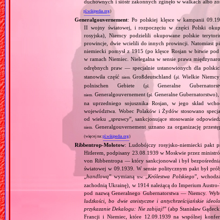
duchownych i sióstr zakonnych zginęło w walkach albo z
pl.wikipedia.org
)
Generalgouvernement
: Po polskiej klęsce w kampanii 09.19
II wojny światowej, i rozpoczęciu w części Polski okupa
rosyjska), Niemcy podzielili okupowane polskie teryt
prowincje, dwie wcielili do innych prowincji. Natomiast p
niemiecki pomysł z 1915 (po klęsce Rosjan w bitwie pod
w ramach Niemiec. Nielegalna w sensie prawa międzyna
odrębnych praw — specjalnie ustanowionych dla polski
stanowiła część
Großdeutschland (
Wielkie Niemcy
niem.
pl.
polnischen Gebiete (
Generalne Gubernator
pl.
Generalgouvernement (
Generalne Gubernatorstwo), 
niem.
pl.
na uprzedniego sojusznika Rosjan, w jego skład wchod
województwa. Wobec Polaków i Żydów stosowano specjaln
od wieku „
sprawcy
”, sankcjonujące stosowanie odpowied
Generalgouvernement uznano za organizację przestęp
niem.
(więcej na:
pl.wikipedia.org
)
Ribbentrop‐Mołotow
: Ludobójczy rosyjsko‐niemiecki pakt 
Hitlerem, podpisany 23.08.1939 w Moskwie przez minist
von Ribbentropa — który sankcjonował i był bezpośrednią
światowej w 09.1939. W sensie politycznym pakt był prób
„
handlową
” wymianą
„
Królestwa Polskiego
”, wchodzą
tzw.
zachodnią Ukrainę), w 1914 należącą do Imperium Austro‐W
pod nazwą Generalnego Gubernatorstwa — Niemcy. Wybuc
ludzkości, bo dwie ateistyczne i antychrześcijańskie id
przykazanie Dekalogu: Nie zabijaj!
” (abp Stanisław Gądeck
Francji i Niemiec, które 12.09.1939 na wspólnej konfe