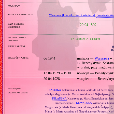
sprawstwo
miejsca i wydarzenia
Warszawa (kościół
św. Kazimierza)
,
Powstanie Wa
pw.
data i miejsce
20.04.1899
urodzenia
alt. daty i miejsca
02.04.1899, 25.04.1899
urodzenia
śluby zakonne
0
0
szczegóły posługi
do 1944
mniszka —
Warszawa
⋄ k
, Benedyktynki Sakram
2)
w pralni, przy maglowani
17.04.1929 – 1930
nowicjat — Benedyktynk
20.04.1928
wstąpienie — Benedykty
inni związani
BAREJKA
Katarzyna (s. Maria Gertruda od Serca Pana
szczegółami śmierci
Jadwiga Magdalena (s. Maria Joachima od Najświętszego 
KILAŃSKA
Katarzyna (s. Maria Benedykta od Serc
Przenajświętszej),
KOWALSKA
Wiktoria (s. Mari
Małgorzata (s. Maria Katarzyna od Wszystkich Świętych),
Maria (s. Maria Anzelma od Niepokalanego Poczęcia Najś