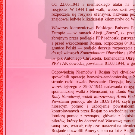
Od 22.06.1941 i niemieckiego ataku na up
rosyjskie. W 1944 front walk, wobec serii zw
rozpoczęła się rosyjska ofensywa, nazwana pó
znajdował ledwie kilkadziesiąt kilometrów od W
Wówczas kierownictwo Polskiego Państwa P
Europie — w ramach Akcji „
Burza
”,
przej
i.e.
zbrojnym przez podległe PPP jednostki partyza
a przed wkroczeniem Rosjan, rozpoczętej 04.01
granicę Polski — podjęło decyzję rozpoczęcia
do rąk własnych Komendantom Obwodów
Nak
[…]
płk Antoniego Chruściela, komendanta Okrę
i.e.
PPP i AK dowódcą powstania. 01.08.1944, w go
Odpowiedzią Niemców i Rosjan był chwilowy,
spowolnili operację lwowsko–sandomierską, a 2
stronie rzeki trwało Powstanie. Decyzją, be
wcześniejszego z 29.07.1944 nadawania drogą
spontanicznej walki z Niemcami,
„
Ludu Wars
e.g.
Rady Narodowej, wokół warszawskiej Armii Pod
Powstaniu pomocy, ale do 18.09.1944, czyli p
niosącym pomoc i uzbrojenie powstańcom,
kontrolowanych przez Rosjan po wschodniej stron
lotniczą pomoc z zewnątrz, głównie z lotnis
pilotów, którzy by dotrzeć nad Warszawę musiel
samą trasą wracać, cały czas narażeni na niemi
Rosjanie dozwolili Amerykanom na lot z Angli