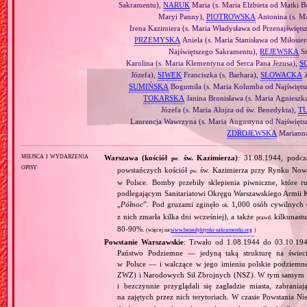
Sakramentu),
NARUK
Maria (s. Maria Elżbieta od Matki B
Maryi Panny),
PIOTROWSKA
Antonina (s. Ma
Irena Kazimiera (s. Maria Władysława od Przenajświęts
PRZEMYSKA
Aniela (s. Maria Stanisława od Miłosie
Najświętszego Sakramentu),
REJEWSKA
St
Karolina (s. Maria Klementyna od Serca Pana Jezusa),
S
Józefa),
SIWEK
Franciszka (s. Barbara),
SŁOWACKA
Z
SUMIŃSKA
Bogumiła (s. Maria Kolumba od Najświętsz
TOKARSKA
Janina Bronisława (s. Maria Agnieszk
Józefa (s. Maria Alojza od św. Benedykta),
T
Laurencja Wawrzyna (s. Maria Augustyna od Najświęt
ZDROJEWSKA
Marianna
miejsca i wydarzenia
Warszawa (kościół
św. Kazimierza)
: 31.08.1944, podcz
pw.
opisy
powstańczych kościół
św. Kazimierza przy Rynku Noweg
pw.
w Polsce. Bomby przebiły sklepienia piwniczne, które ru
podlegającym Sanitariatowi Okręgu Warszawskiego Armii K
„
Północ
”. Pod gruzami zginęło
1,000 osób cywilnych (
ok.
z nich zmarła kilka dni wcześniej), a także
kilkunastu
prawd.
80‐90%.
(więcej na:
www.benedyktynki-sakramentki.org
)
Powstanie Warszawskie
: Trwało od 1.08.1944 do 03.10.19
Państwo Podziemne — jedyną taką strukturę na świec
w Polsce — i walczące w jego imieniu polskie podziemn
ZWZ) i Narodowych Sił Zbrojnych (NSZ). W tym samym czasi
i bezczynnie przyglądali się zagładzie miasta, zabra
na zajętych przez nich terytoriach. W czasie Powstania 