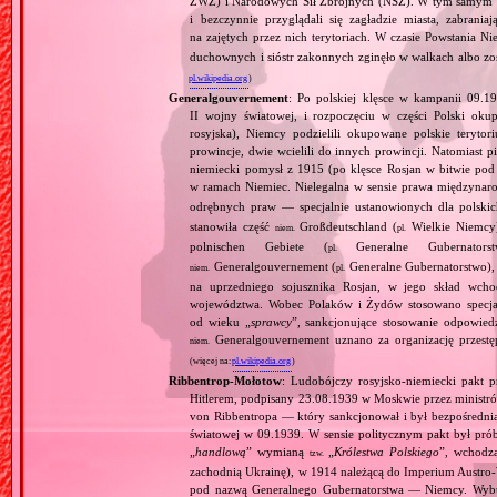
ZWZ) i Narodowych Sił Zbrojnych (NSZ). W tym samym czasi
i bezczynnie przyglądali się zagładzie miasta, zabra
na zajętych przez nich terytoriach. W czasie Powstania 
duchownych i sióstr zakonnych zginęło w walkach albo z
pl.wikipedia.org
)
Generalgouvernement
: Po polskiej klęsce w kampanii 09.19
II wojny światowej, i rozpoczęciu w części Polski okupa
rosyjska), Niemcy podzielili okupowane polskie teryt
prowincje, dwie wcielili do innych prowincji. Natomiast p
niemiecki pomysł z 1915 (po klęsce Rosjan w bitwie pod
w ramach Niemiec. Nielegalna w sensie prawa międzyna
odrębnych praw — specjalnie ustanowionych dla polski
stanowiła część
Großdeutschland (
Wielkie Niemcy
niem.
pl.
polnischen Gebiete (
Generalne Gubernator
pl.
Generalgouvernement (
Generalne Gubernatorstwo), 
niem.
pl.
na uprzedniego sojusznika Rosjan, w jego skład wchod
województwa. Wobec Polaków i Żydów stosowano specjaln
od wieku „
sprawcy
”, sankcjonujące stosowanie odpowied
Generalgouvernement uznano za organizację przestęp
niem.
(więcej na:
pl.wikipedia.org
)
Ribbentrop‐Mołotow
: Ludobójczy rosyjsko‐niemiecki pakt 
Hitlerem, podpisany 23.08.1939 w Moskwie przez minist
von Ribbentropa — który sankcjonował i był bezpośrednią
światowej w 09.1939. W sensie politycznym pakt był prób
„
handlową
” wymianą
„
Królestwa Polskiego
”, wchodzą
tzw.
zachodnią Ukrainę), w 1914 należącą do Imperium Austro‐W
pod nazwą Generalnego Gubernatorstwa — Niemcy. Wybuc