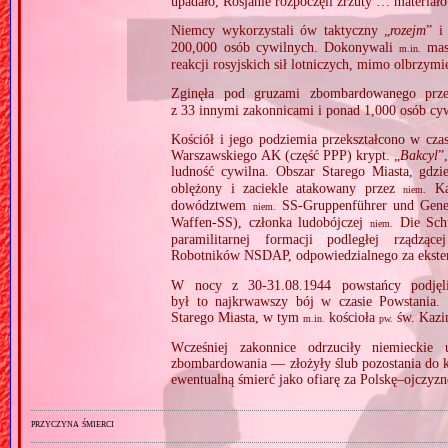
upadało, Rosjanie rozpoczęli zrzuty … materia
Niemcy wykorzystali ów taktyczny „
rozejm
” i
200,000 osób cywilnych. Dokonywali
maso
m.in.
reakcji rosyjskich sił lotniczych, mimo olbrzymi
Zginęła pod gruzami zbombardowanego pr
z 33 innymi zakonnicami i ponad 1,000 osób cy
Kościół i jego podziemia przekształcono w cza
Warszawskiego AK (część PPP) krypt. „
Bakcyl
”
ludność cywilna. Obszar Starego Miasta, gdzi
oblężony i zaciekle atakowany przez
Ka
niem.
dowództwem
SS‐Gruppenführer und Gener
niem.
Waffen‐SS), członka ludobójczej
Die Schu
niem.
paramilitarnej formacji podległej rządząc
Robotników NSDAP, odpowiedzialnego za eksterm
W nocy z 30‐31.08.1944 powstańcy podjęli
był to najkrwawszy bój w czasie Powstania.
Starego Miasta, w tym
kościoła
św. Kazi
m.in.
pw.
Wcześniej zakonnice odrzuciły niemieckie 
zbombardowania — złożyły ślub pozostania do k
ewentualną śmierć jako ofiarę za Polskę–ojczyznę
przyczyna śmierci