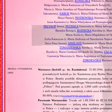
Przenajświętszej),
KOWALSKA
Wiktoria (s. Mari
Małgorzata (s. Maria Katarzyna od Wszystkich Świętych),
Maria (s. Maria Anzelma od Niepokalanego Poczęcia Najś
Sakramentu),
NARUK
Maria (s. Maria Elżbieta od Matki B
Maryi Panny),
PIOTROWSKA
Antonina (s. Ma
Irena Kazimiera (s. Maria Władysława od Przenajświęts
PRZYKOP
Janina,
PUCHAŁA
Genowefa (s. Maria Jadwiga
Baranka Bożego),
RUDNICKA
Karolina (s. Mar
Maria Józefa (s. Maria Magdalena od Op
Zofia Katarzyna (s. Maria Andrzeja od Narodzenia Najświ
Serca Pana Jezusa),
SZKIŁĄDŹ
Kazimiera (s. Maria Mod
TOMASZEWSKA
Aurelia (s. Maria Teresa o
Rozalia (s. Maria Czesława od Opieki św. Józefa),
ZALA
Laurencja Wawrzyna (s. Maria Augustyna od Najświęt
ZDROJEWSKA
Marianna
miejsca i wydarzenia
Warszawa (kościół
św. Kazimierza)
: 31.08.1944, podcz
pw.
opisy
powstańczych kościół
św. Kazimierza przy Rynku Noweg
pw.
w Polsce. Bomby przebiły sklepienia piwniczne, które ru
podlegającym Sanitariatowi Okręgu Warszawskiego Armii K
„
Północ
”. Pod gruzami zginęło
1,000 osób cywilnych (
ok.
z nich zmarła kilka dni wcześniej), a także
kilkunastu
prawd.
80‐90%.
(więcej na:
www.benedyktynki-sakramentki.org
)
Powstanie Warszawskie
: Trwało od 1.08.1944 do 03.10.19
Państwo Podziemne — jedyną taką strukturę na świec
w Polsce — i walczące w jego imieniu polskie podziemn