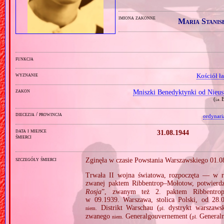
imiona zakonne
Maria Stanis
funkcja
wyznanie
Kościół ł
zakon
Mniszki Benedyktynki od Nieus
(
i.e.
diecezja / prowincja
ordynari
data i miejsce
31.08.1944
śmierci
szczegóły śmierci
Zginęła w czasie Powstania Warszawskiego 01.0
Trwała II wojna światowa, rozpoczęta — w re
zwanej paktem Ribbentrop–Mołotow, potwierd
Rosja
”, zwanym też 2. paktem Ribbentro
w 09.1939. Warszawa, stolica Polski, od 28.0
Distrikt Warschau (
dystrykt warszawsk
niem.
pl.
zwanego
Generalgouvernement (
Generaln
niem.
pl.