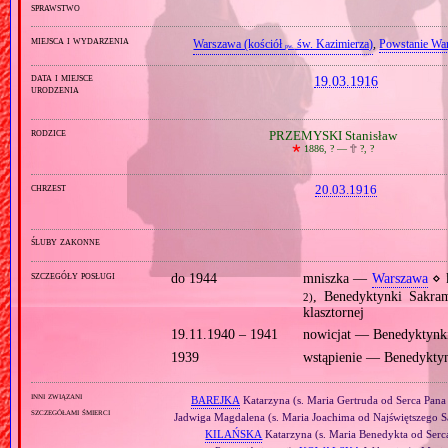
sprawstwo
miejsca i wydarzenia
Warszawa (kościół
św. Kazimierza)
,
Powstanie Wa
pw.
data i miejsce
19.03.1916
urodzenia
rodzice
PRZEMYSKI Stanisław
🞲
1886, ? —
🕆
?, ?
chrzest
20.03.1916
śluby zakonne
szczegóły posługi
do 1944
mniszka —
Warszawa
⋄ k
, Benedyktynki Sakra
2)
klasztornej
19.11.1940 – 1941
nowicjat — Benedyktynk
1939
wstąpienie — Benedykty
inni związani
BAREJKA
Katarzyna (s. Maria Gertruda od Serca Pana
szczegółami śmierci
Jadwiga Magdalena (s. Maria Joachima od Najświętszego 
KILAŃSKA
Katarzyna (s. Maria Benedykta od Serc