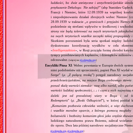
ludzkości, bo dwie ateistyczne i antychrześcijańskie id
przykazanie Dekalogu: Nie zabijaj!
” (abp Stanisław Gądeck
Francji i Niemiec, które 12.09.1939 na wspólnej konfe
i niepodejmowaniu działań zbrojnych wobec Niemiec (c
28.09.1939 w traktacie „
o granicach i przyjaźni Niemcy‐
podzielenie się strefami wpływów w środkowej i wschodni
strony nie będą tolerować na swych terytoriach jakiejkolwi
na swych terytoriach wszelkie zaczątki takiej propagandy
Skutkiem porozumień była seria spotkań między ludob
dyskutowano koordynację wysiłków w celu ekstermi
«
Intelligenzaktion
», w Rosji przyjęła formę zbrodni katyńs
tysięcy przedstawianych kapłanów, i dziesiątków milionów z
odczuwalne.
(więcej na:
pl.wikipedia.org
)
Encykliki Piusa XI
: Wobec powstania w Europie dwóch systemó
nimi podobieństw niż sprzeczności, papież Pius XI wydał 
Sorge
” (
„
Z palącą troską
”) potępił narodowy socjali
pl.
przedchrześcijańskimi, na miejsce Boga osobowego stawia 
ponad skalę wartości ziemskie: rasę albo naród, albo pańs
wartości ludzkiej społeczności,
i czyni z nich najwyższą 
[…]
daleki jest od prawdziwej wiary w Boga i od świ
Redemptoris
” (
„
Boski Odkupiciel
”), w której poddał k
pl.
„
Komunizm pozbawia człowieka wolności, a więc duchowej
i wszelkie moralne oparcie, z którego pomocą mogłaby 
bolszewicki i bezbożny komunizm głosi jako orędzie zbawie
ludzkiego naturalnemu prawu Bożemu, zalecał wcielanie 
do oporu. Dwa lata później narodowo socjalistyczne Niemc
pl.wikipedia.org
,
pl.wikipedia.org
)