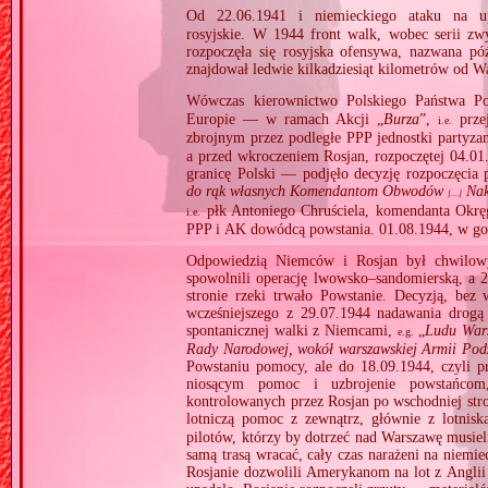
Od 22.06.1941 i niemieckiego ataku na up
rosyjskie. W 1944 front walk, wobec serii zw
rozpoczęła się rosyjska ofensywa, nazwana pó
znajdował ledwie kilkadziesiąt kilometrów od W
Wówczas kierownictwo Polskiego Państwa P
Europie — w ramach Akcji „
Burza
”,
przej
i.e.
zbrojnym przez podległe PPP jednostki partyza
a przed wkroczeniem Rosjan, rozpoczętej 04.01
granicę Polski — podjęło decyzję rozpoczęcia
do rąk własnych Komendantom Obwodów
Nak
[…]
płk Antoniego Chruściela, komendanta Okrę
i.e.
PPP i AK dowódcą powstania. 01.08.1944, w go
Odpowiedzią Niemców i Rosjan był chwilowy,
spowolnili operację lwowsko–sandomierską, a 2
stronie rzeki trwało Powstanie. Decyzją, be
wcześniejszego z 29.07.1944 nadawania drogą
spontanicznej walki z Niemcami,
„
Ludu Wars
e.g.
Rady Narodowej, wokół warszawskiej Armii Pod
Powstaniu pomocy, ale do 18.09.1944, czyli p
niosącym pomoc i uzbrojenie powstańcom,
kontrolowanych przez Rosjan po wschodniej stron
lotniczą pomoc z zewnątrz, głównie z lotnis
pilotów, którzy by dotrzeć nad Warszawę musiel
samą trasą wracać, cały czas narażeni na niemi
Rosjanie dozwolili Amerykanom na lot z Angli