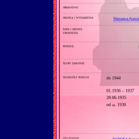
sprawstwo
miejsca i wydarzenia
Warszawa (kości
data i miejsce
urodzenia
rodzice
śluby zakonne
szczegóły posługi
do 1944
01.1936 – 1937
28.06.1935
od
1930
ok.
inni związani