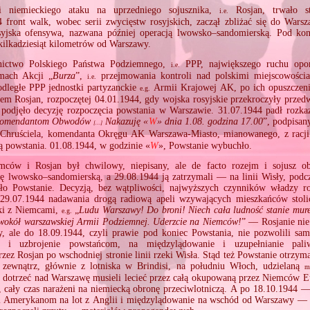
 niemieckiego ataku na uprzedniego sojusznika,
Rosjan, trwało st
i.e.
4 front walk, wobec serii zwycięstw rosyjskich, zaczął zbliżać się do War
osyjska ofensywa, nazwana później operacją lwowsko–sandomierską. Pod kon
kilkadziesiąt kilometrów od Warszawy.
ictwo Polskiego Państwa Podziemnego,
PPP, największego ruchu op
i.e.
ach Akcji „
Burza
”,
przejmowania kontroli nad polskimi miejscowości
i.e.
dległe PPP jednostki partyzanckie
Armii Krajowej AK, po ich opuszczen
e.g.
em Rosjan, rozpoczętej 04.01.1944, gdy wojska rosyjskie przekroczyły prze
 podjęło decyzję rozpoczęcia powstania w Warszawie. 31.07.1944 padł rozka
 Komendantom Obwodów
Nakazuję «
W
» dnia 1.08. godzina 17.00
”, podpisan
[…]
Chruściela, komendanta Okręgu AK Warszawa‐Miasto, mianowanego, z racji 
 powstania. 01.08.1944, w godzinie «
W
», Powstanie wybuchło.
ców i Rosjan był chwilowy, niepisany, ale de facto rozejm i sojusz ob
ję lwowsko–sandomierską, a 29.08.1944 ją zatrzymali — na linii Wisły, podc
wało Powstanie. Decyzją, bez wątpliwości, najwyższych czynników władzy 
 29.07.1944 nadawania drogą radiową apeli wzywających mieszkańców stoli
lki z Niemcami,
„
Ludu Warszawy! Do broni! Niech cała ludność stanie mur
e.g.
wokół warszawskiej Armii Podziemnej. Uderzcie na Niemców!
” — Rosjanie nie 
, ale do 18.09.1944, czyli prawie pod koniec Powstania, nie pozwolili sam
 i uzbrojenie powstańcom, na międzylądowanie i uzupełnianie pali
zez Rosjan po wschodniej stronie linii rzeki Wisła. Stąd też Powstanie otrzyma
 zewnątrz, głównie z lotniska w Brindisi, na południu Włoch, udzielaną
m
y dotrzeć nad Warszawę musieli lecieć przez całą okupowaną przez Niemców Eu
, cały czas narażeni na niemiecką obronę przeciwlotniczą. A po 18.10.1944 —
li Amerykanom na lot z Anglii i międzylądowanie na wschód od Warszawy — 