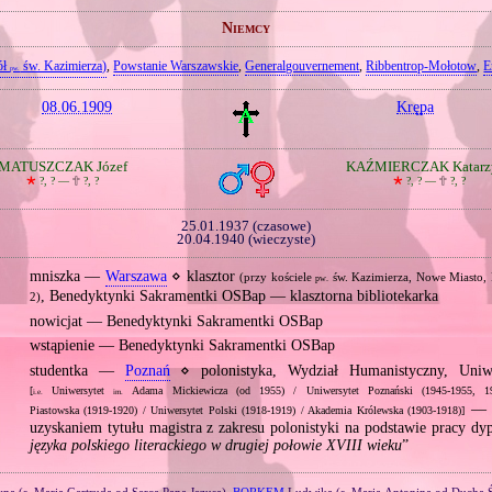
Niemcy
ół
św. Kazimierza)
,
Powstanie Warszawskie
,
Generalgouvernement
,
Ribbentrop‐Mołotow
,
E
pw.
08.06.1909
Krępa
MATUSZCZAK Józef
KAŹMIERCZAK Katarz
🞲
?, ? —
🕆
?, ?
🞲
?, ? —
🕆
?, ?
25.01.1937 (czasowe)
20.04.1940 (wieczyste)
mniszka —
Warszawa
⋄ klasztor
(przy kościele
św. Kazimierza, Nowe Miasto,
pw.
, Benedyktynki Sakramentki OSBap — klasztorna bibliotekarka
2)
nowicjat — Benedyktynki Sakramentki OSBap
wstąpienie — Benedyktynki Sakramentki OSBap
studentka —
Poznań
⋄ polonistyka, Wydział Humanistyczny, Uniwe
[
Uniwersytet
Adama Mickiewicza (od 1955) / Uniwersytet Poznański (1945‐1955, 19
i.e.
im.
— s
Piastowska (1919‐1920) / Uniwersytet Polski (1918‐1919) / Akademia Królewska (1903‐1918)]
uzyskaniem tytułu magistra z zakresu polonistyki na podstawie pracy d
języka polskiego literackiego w drugiej połowie XVIII wieku
”