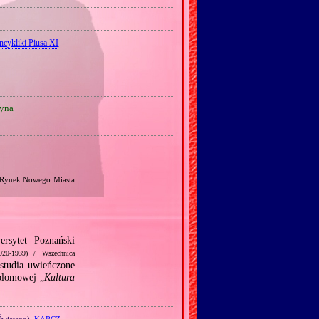
ncykliki Piusa XI
yna
 Rynek Nowego Miasta
rsytet Poznański
20‐1939) / Wszechnica
tudia uwieńczone
yplomowej „
Kultura