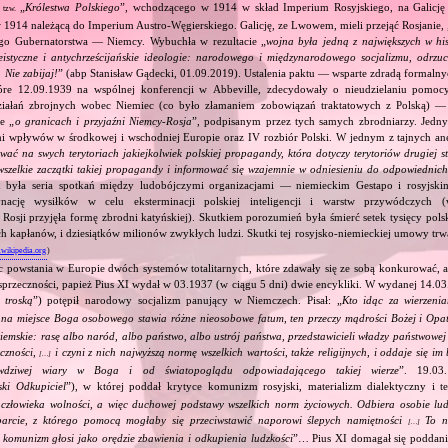
ą
„
Królestwa Polskiego
”, wchodzącego w 1914 w skład Imperium Rosyjskiego, na Galicję 
tzw.
 1914 należącą do Imperium Austro‐Węgierskiego. Galicję, ze Lwowem, mieli przejąć Rosjanie, 
go Gubernatorstwa — Niemcy. Wybuchła w rezultacie „
wojna była jedną z największych w his
eistyczne i antychrześcijańskie ideologie: narodowego i międzynarodowego socjalizmu, odrzu
 Nie zabijaj!
” (abp Stanisław Gądecki, 01.09.2019). Ustalenia paktu — wsparte zdradą formalny
tóre 12.09.1939 na wspólnej konferencji w Abbeville, zdecydowały o nieudzielaniu pomoc
ziałań zbrojnych wobec Niemiec (co było złamaniem zobowiązań traktatowych z Polską) — 
e „
o granicach i przyjaźni Niemcy‐Rosja
”, podpisanym przez tych samych zbrodniarzy. Jedny
ami wpływów w środkowej i wschodniej Europie oraz IV rozbiór Polski. W jednym z tajnych an
ować na swych terytoriach jakiejkolwiek polskiej propagandy, która dotyczy terytoriów drugiej s
wszelkie zaczątki takiej propagandy i informować się wzajemnie w odniesieniu do odpowiednic
 była seria spotkań między ludobójczymi organizacjami — niemieckim Gestapo i rosyjs
nację wysiłków w celu eksterminacji polskiej inteligencji i warstw przywódczych
 Rosji przyjęła formę zbrodni katyńskiej). Skutkiem porozumień była śmierć setek tysięcy polsk
ch kapłanów, i dziesiątków milionów zwykłych ludzi. Skutki tej rosyjsko‐niemieckiej umowy trwał
.wikipedia.org
)
c powstania w Europie dwóch systemów totalitarnych, które zdawały się ze sobą konkurować, 
sprzeczności, papież Pius XI wydał w 03.1937 (w ciągu 5 dni) dwie encykliki. W wydanej 14.03
 troską
”) potępił narodowy socjalizm panujący w Niemczech. Pisał: „
Kto idąc za wierzeni
, na miejsce Boga osobowego stawia różne nieosobowe fatum, ten przeczy mądrości Bożej i Opa
ziemskie: rasę albo naród, albo państwo, albo ustrój państwa, przedstawicieli władzy państwowe
eczności,
i czyni z nich najwyższą normę wszelkich wartości, także religijnych, i oddaje się i
[…]
wdziwej wiary w Boga i od światopoglądu odpowiadającego takiej wierze
”. 19.03
ski Odkupiciel
”), w której poddał krytyce komunizm rosyjski, materializm dialektyczny i teo
złowieka wolności, a więc duchowej podstawy wszelkich norm życiowych. Odbiera osobie ludz
parcie, z którego pomocą mogłaby się przeciwstawić naporowi ślepych namiętności
To no
[…]
y komunizm głosi jako orędzie zbawienia i odkupienia ludzkości
”… Pius XI domagał się poddan