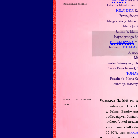
BAREJKA
Katarzy
szczegółami śmierci
Jadwiga Magdalena (s
KILAŃSKA
Ka
Przenajświęts
Małgorzata (s. Maria
Maria (s. 
Janina (s. Mari
Najświętszego S
POLAKOWSKA
Ma
Janina,
PUCHAŁA
G
Bożeg
Mar
Zofia Katarzyna (s. 
Serca Pana Jezusa),
TOMA
Rozalia (s. Maria C
Laurencja Wawrzyn
miejsca i wydarzenia
Warszawa (kościół
św
pw.
opisy
powstańczych kośció
w Polsce. Bomby prze
podlegającym Sanitar
„
Północ
”. Pod gruza
z nich zmarła kilka dn
80‐90%.
(więcej na:
www.ben