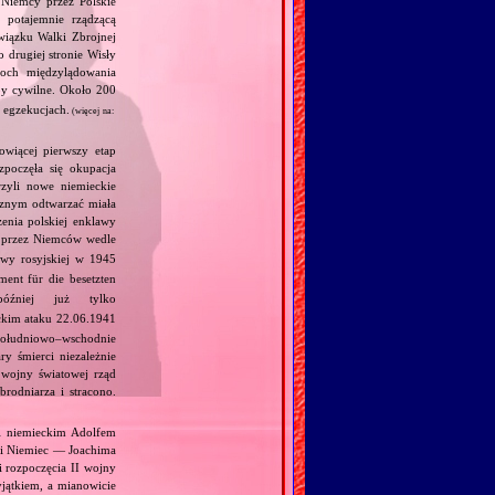
Niemcy przez Polskie
 potajemnie rządzącą
wiązku Walki Zbrojnej
 drugiej stronie Wisły
łoch międzylądowania
by cywilne. Około 200
 egzekucjach.
(więcej na:
owiącej pierwszy etap
zpoczęła się okupacja
zyli nowe niemieckie
ycznym odtwarzać miała
enia polskiej enklawy
a przez Niemców wedle
wy rosyjskiej w 1945
ent für die besetzten
źniej już tylko
ckim ataku 22.06.1941
południowo–wschodnie
y śmierci niezależnie
 wojny światowej rząd
rodniarza i stracono.
 i niemieckim Adolfem
 i Niemiec — Joachima
i rozpoczęcia II wojny
jątkiem, a mianowicie