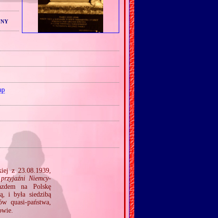
nny
ap
iej z 23.08.1939,
 przyjaźni Niemcy‐
azdem na Polskę
, i była siedzibą
w quasi‐państwa,
owie.