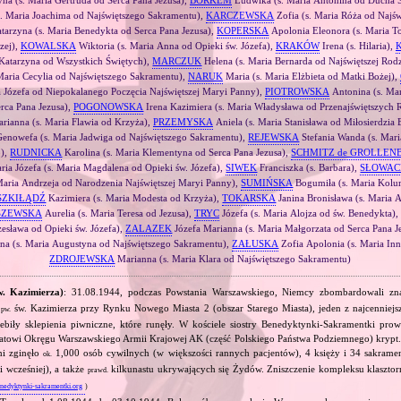
na (s. Maria Gertruda od Serca Pana Jezusa),
BORKEM
Ludwika (s. Maria Antonina od Ducha 
. Maria Joachima od Najświętszego Sakramentu),
KARCZEWSKA
Zofia (s. Maria Róża od Najś
tarzyna (s. Maria Benedykta od Serca Pana Jezusa),
KOPERSKA
Apolonia Eleonora (s. Maria T
zej),
KOWALSKA
Wiktoria (s. Maria Anna od Opieki św. Józefa),
KRAKÓW
Irena (s. Hilaria),
 Katarzyna od Wszystkich Świętych),
MARCZUK
Helena (s. Maria Bernarda od Najświętszej Rod
Maria Cecylia od Najświętszego Sakramentu),
NARUK
Maria (s. Maria Elżbieta od Matki Bożej),
a Józefa od Niepokalanego Poczęcia Najświętszej Maryi Panny),
PIOTROWSKA
Antonina (s. Mar
erca Pana Jezusa),
POGONOWSKA
Irena Kazimiera (s. Maria Władysława od Przenajświętszych R
rianna (s. Maria Flawia od Krzyża),
PRZEMYSKA
Aniela (s. Maria Stanisława od Miłosierdzia
enowefa (s. Maria Jadwiga od Najświętszego Sakramentu),
REJEWSKA
Stefania Wanda (s. Mari
o),
RUDNICKA
Karolina (s. Maria Klementyna od Serca Pana Jezusa),
SCHMITZ de GROLLEN
ia Józefa (s. Maria Magdalena od Opieki św. Józefa),
SIWEK
Franciszka (s. Barbara),
SŁOWA
Maria Andrzeja od Narodzenia Najświętszej Maryi Panny),
SUMIŃSKA
Bogumiła (s. Maria Kolu
SZKIŁĄDŹ
Kazimiera (s. Maria Modesta od Krzyża),
TOKARSKA
Janina Bronisława (s. Maria A
SZEWSKA
Aurelia (s. Maria Teresa od Jezusa),
TRYC
Józefa (s. Maria Alojza od św. Benedykta),
zesława od Opieki św. Józefa),
ZALAZEK
Józefa Marianna (s. Maria Małgorzata od Serca Pana J
a (s. Maria Augustyna od Najświętszego Sakramentu),
ZAŁUSKA
Zofia Apolonia (s. Maria In
ZDROJEWSKA
Marianna (s. Maria Klara od Najświętszego Sakramentu)
. Kazimierza)
: 31.08.1944, podczas Powstania Warszawskiego, Niemcy zbombardowali zna
ł
św. Kazimierza przy Rynku Nowego Miasta 2 (obszar Starego Miasta), jeden z najcenniej
pw.
biły sklepienia piwniczne, które runęły. W kościele siostry Benedyktynki‐Sakramentki prowa
iatowi Okręgu Warszawskiego Armii Krajowej AK (część Polskiego Państwa Podziemnego) krypt.
mi zginęło
1,000 osób cywilnych (w większości rannych pacjentów), 4 księży i 34 sakrame
ok.
i wcześniej), a także
kilkunastu ukrywających się Żydów. Zniszczenie kompleksu klasztor
prawd.
edyktynki-sakramentki.org
)