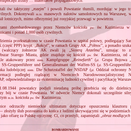
 rozpoczęli zrzuty … materiałów propagandowych.
ali ów taktyczny „
rozejm
” i powoli Powstanie tłumili, mordując w jego t
wilnych. Dokonywali
masowych nalotów samolotowych na Warszawę, wy
m.in.
 sił lotniczych, mimo olbrzymiej już rosyjskiej przewagi w powietrzu.
uzami zbombardowanego przez Niemców kościoła
św. Kazimierza w 
pw.
nicami i ponad 1,000 osób cywilnych.
dziemia przekształcono w czasie Powstania w szpital polowy, podlegający Sa
 (część PPP) krypt. „
Bakcyl
”, w ramach Grupy AK „
Północ
”, a ponadto szuk
a (walczący żołnierze AK zwali ją „
Siostrą Anzelma
”, uznając to z
Obszar Starego Miasta, gdzie znajduje się kościół
św. Kazimierza, od
pw.
o
ekle atakowany przez
Kampfgruppe „
Reinefarth
” (
Grupa Bojowa 
niem.
pl.
SS‐Gruppenführer und Generalleutnant der Waffen‐SS (
SS‐Gruppenführe
pl.
nka ludobójczej
Die Schutzstaffel der NSDAP (
Oddział ochronny
niem.
pl.
formacji podległej rządzącej w Niemczech Narodowosocjalistycznej Ni
 odpowiedzialnego za eksterminację ludności cywilnej i pacyfikację Warsza
08.1944 powstańcy podjęli nieudaną próbę przebicia się do dzielni
szy bój w czasie Powstania. W odwecie Niemcy dokonali szczególnie sil
w tym
kościoła
św. Kazimierza.
m.in.
pw.
nice odrzuciły niemieckie ultimatum dotyczące opuszczenia klasztoru
złożyły ślub pozostania do końca z ludźmi ukrywającymi się w podziemiach k
jako ofiarę za Polskę–ojczyznę. Ci, co przeżyli, zapamiętali „
obraz modlących 
bombardowanie