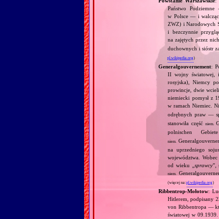
Powstanie Warszawskie
:
Państwo Podziemne —
w Polsce — i walcząc
ZWZ) i Narodowych Sił
i bezczynnie przygl
na zajętych przez ni
duchownych i sióstr 
pl.wikipedia.org
)
Generalgouvernement
: P
II wojny światowej, 
rosyjska), Niemcy p
prowincje, dwie wciel
niemiecki pomysł z 1
w ramach Niemiec. N
odrębnych praw — sp
stanowiła część
G
niem.
polnischen Gebie
Generalgouverne
niem.
na uprzedniego soju
województwa. Wobec P
od wieku „
sprawcy
”,
Generalgouvernem
niem.
(więcej na:
pl.wikipedia.org
)
Ribbentrop‐Mołotow
: Lu
Hitlerem, podpisany 
von Ribbentropa — któ
światowej w 09.1939.