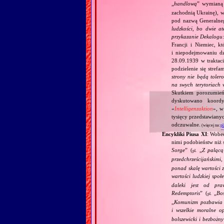
„
handlową
” wymian
zachodnią Ukrainę), w
pod nazwą Generalne
ludzkości, bo dwie at
przykazanie Dekalogu:
Francji i Niemiec, k
i niepodejmowaniu d
28.09.1939 w traktaci
podzielenie się stref
strony nie będą toler
na swych terytoriach 
Skutkiem porozumień
dyskutowano koordy
«
Intelligenzaktion
», w
tysięcy przedstawiany
odczuwalne.
(więcej na:
pl
Encykliki Piusa XI
: Wobe
nimi podobieństw niż 
Sorge
” (
„
Z palącą
pl.
przedchrześcijańskimi
ponad skalę wartości 
wartości ludzkiej społ
daleki jest od pra
Redemptoris
” (
„
Bo
pl.
„
Komunizm pozbawia c
i wszelkie moralne o
bolszewicki i bezbożn