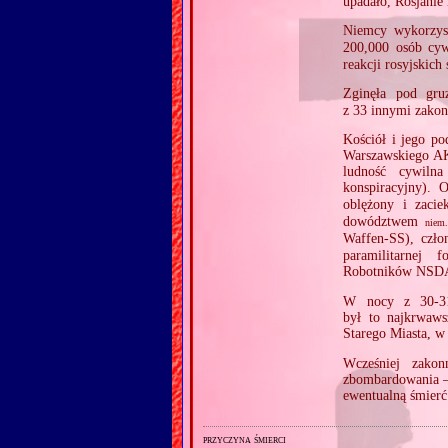
upadało, Rosjanie
Niemcy wykorzyst
200,000 osób cy
reakcji rosyjskich
Zginęła pod gr
z 33 innymi zakon
Kościół i jego po
Warszawskiego AK
ludność cywiln
konspiracyjny). 
oblężony i zaci
dowództwem
niem.
Waffen‐SS), czło
paramilitarnej 
Robotników NSDAP,
W nocy z 30‐31.
był to najkrwaw
Starego Miasta, 
Wcześniej zakon
zbombardowania — 
ewentualną śmierć 
przyczyna śmierci