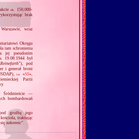
rakcie
150,000‐
ok.
korzystując brak
Warszawie, wraz
nitariatowi Okręgu
ała tam schronienia
a jej pseudonim
19.08.1944 był
k.
„
Reinefarth
”), pod
r i generał broni
 NSDAP),
«
SS
»,
i.e.
emieckiej Partii
wy.
cy Śródmieście —
nych bombardowań
 pod groźbą jego
ościoła, traktując
się zakonnic
”.