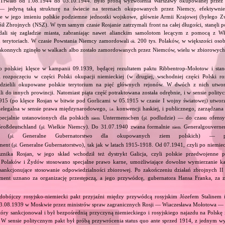
 Trwało od 1.08.1944 do 03.10.1944. Było próbą wyzwolenia Warszawy okupowanej przez 
 jedyną taką strukturę na świecie na terenach okupowanych przez Niemcy, efektywnie
e w jego imieniu polskie podziemne jednostki wojskowe, głównie Armii Krajowej (byłego Z
 Zbrojnych (NSZ). W tym samym czasie Rosjanie zatrzymali front na całej długości, stanęli po
ądali się zagładzie miasta, zabraniając nawet alianckim samolotom lecącym z pomocą z W
ch terytoriach. W czasie Powstania Niemcy zamordowali
200 tys. Polaków, w większości oso
ok.
zakonnych zginęło w walkach albo zostało zamordowanych przez Niemców, wielu w zbiorowych
o polskiej klęsce w kampanii 09.1939, będącej rezultatem paktu Ribbentrop‐Mołotow i stan
i rozpoczęciu w części Polski okupacji niemieckiej (w drugiej, wschodniej części Polski ro
odzielili okupowane polskie terytorium na pięć głównych rejonów. W dwóch z nich utwor
ili do innych prowincji. Natomiast piąta część potraktowana została odrębnie, i w sensie polit
915 (po klęsce Rosjan w bitwie pod Gorlicami w 05.1915 w czasie I wojny światowej) utworz
ielegalna w sensie prawa międzynarodowego,
konwencji haskiej, i publicznego, zarządzan
i.e.
ecjalnie ustanowionych dla polskich
Untermenschen (
podludzie) — do czasu ofensy
niem.
pl.
roßdeutschland (
Wielkie Niemcy). Do 31.07.1940 zwana formalnie
Generalgouvernem
pl.
niem.
te (
Generalne Gubernatorstwo dla okupowanych ziem polskich) — pó
pl.
ment (
Generalne Gubernatorstwo), tak jak w latach 1915‐1918. Od 07.1941, czyli po niemie
pl.
sznika Rosjan, w jego skład wchodził też dystrykt Galicja, czyli polskie przedwojenne 
olaków i Żydów stosowano specjalne prawo karne, umożliwiające dowolne wymierzanie kar
 sankcjonujące stosowanie odpowiedzialności zbiorowej. Po zakończeniu działań zbrojnych II
ent uznano za organizację przestępczą, a jego przywódcę, gubernatora Hansa Franka, za zb
dobójczy rosyjsko‐niemiecki pakt przyjaźni między przywódcą rosyjskim Józefem Stalinem
23.08.1939 w Moskwie przez ministrów spraw zagranicznych Rosji — Wiaczesława Mołotowa —
ry sankcjonował i był bezpośrednią przyczyną niemieckiego i rosyjskiego najazdu na Polskę 
 W sensie politycznym pakt był próbą przywrócenia status quo ante sprzed 1914, z jednym wy