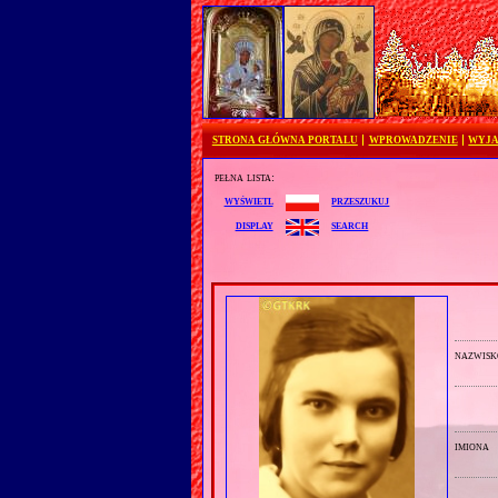
STRONA GŁÓWNA PORTALU
WPROWADZENIE
WYJA
pełna lista:
przeszukuj
wyświetl
search
display
nazwisk
imiona