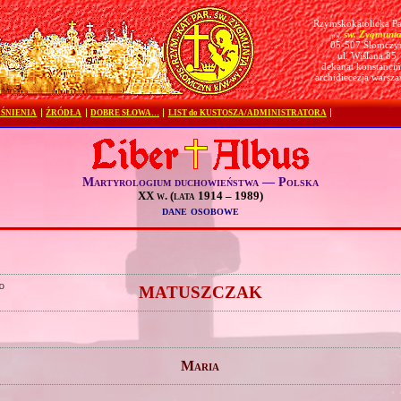
Rzymskokatolicka Pa
św. Zygmunt
pw.
05-507 Słomczy
ul. Wiślana 85
dekanat konstanciń
archidiecezja warsz
ŚNIENIA
ŹRÓDŁA
DOBRE SŁOWA…
LIST do KUSTOSZA/ADMINISTRATORA
Martyrologium duchowieństwa — Polska
XX w. (lata 1914 – 1989)
dane osobowe
o
MATUSZCZAK
Maria