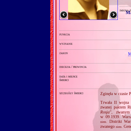
imiona 
Ma
funkcja
wyznanie
zakon
M
diecezja / prowincja
data i miejsce
śmierci
szczegóły śmierci
Zginęła w czasie 
Trwała II wojna 
zwanej paktem Ri
Rosja
”, zwanym
w 09.1939. Warsz
Distrikt War
niem.
zwanego
Gene
niem.