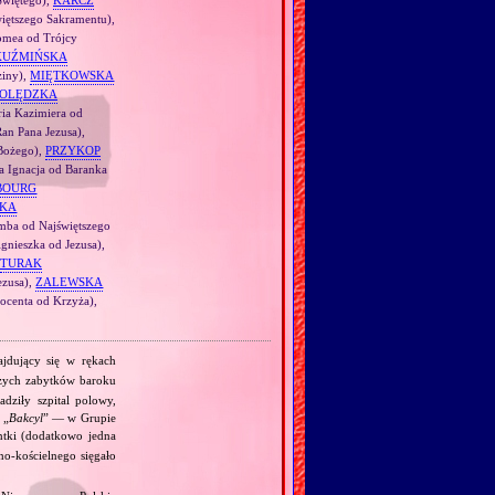
Świętego),
KARCZ
więtszego Sakramentu),
omea od Trójcy
KUŹMIŃSKA
ziny),
MIĘTKOWSKA
OLĘDZKA
ia Kazimiera od
an Pana Jezusa),
 Bożego),
PRZYKOP
a Ignacja od Baranka
BOURG
CKA
mba od Najświętszego
gnieszka od Jezusa),
TURAK
ezusa),
ZALEWSKA
nocenta od Krzyża),
jdujący się w rękach
szych zabytków baroku
dziły szpital polowy,
 „
Bakcyl
” — w Grupie
ntki (dodatkowo jedna
no‐kościelnego sięgało