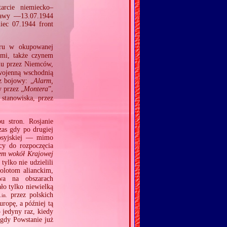
arcie niemiecko–
szawy —13.07.1944
iec 07.1944 front
oru w okupowanej
ami, także czynem
iu przez Niemców,
dwojenną wschodnią
z bojowy: „
Alarm,
y przez „
Montera
”,
stanowiska, przez
u stron. Rosjanie
zas gdy po drugiej
rosyjskiej — mimo
cy do rozpoczęcia
em wokół Krajowej
tylko nie udzielili
olotom alianckim,
wa na obszarach
ło tylko niewielką
przez polskich
.in.
ropę, a później tą
 jedyny raz, kiedy
gdy Powstanie już