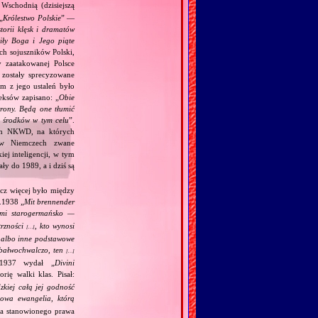
Wschodnią (dzisiejszą
„
Królestwo Polskie
” —
torii klęsk i dramatów
ciły Boga i Jego piąte
ch sojuszników Polski,
y zaatakowanej Polsce
zostały sprecyzowane
m z jego ustaleń było
eksów zapisano: „
Obie
trony. Będą one tłumić
h środków w tym celu
”.
kim NKWD, na których
 (w Niemczech zwane
iej inteligencji, w tym
y do 1989, a i dziś są
acz więcej było między
.1938 „
Mit brennender
ami starogermańsko —
trzności
, kto wynosi
[…]
j albo inne podstawowe
m bałwochwalczo, ten
[…]
.1937 wydał „
Divini
rię walki klas. Pisał:
kiej całą jej godność
wa ewangelia, którą
ia stanowionego prawa