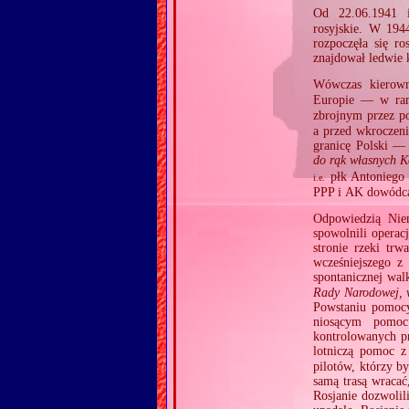
Od 22.06.1941 i
rosyjskie. W 194
rozpoczęła się r
znajdował ledwie 
Wówczas kierown
Europie — w ram
zbrojnym przez po
a przed wkroczeni
granicę Polski —
do rąk własnych
płk Antoniego 
i.e.
PPP i AK dowódcą
Odpowiedzią Niem
spowolnili operac
stronie rzeki tr
wcześniejszego z
spontanicznej wa
Rady Narodowej, 
Powstaniu pomocy
niosącym pomoc
kontrolowanych pr
lotniczą pomoc z
pilotów, którzy b
samą trasą wracać
Rosjanie dozwoli