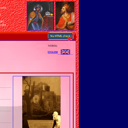
rafia
a
n
ski
awska
wersja:
english