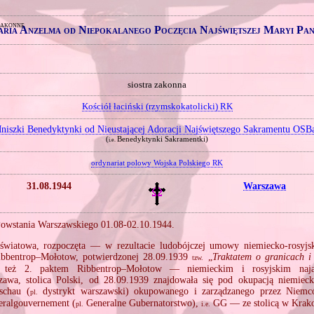
zakonne
ria Anzelma od Niepokalanego Poczęcia Najświętszej Maryi Pa
siostra zakonna
Kościół łaciński (rzymskokatolicki) RK
niszki Benedyktynki od Nieustającej Adoracji Najświętszego Sakramentu OSB
(
Benedyktynki Sakramentki)
i.e.
ordynariat polowy Wojska Polskiego RK
31.08.1944
Warszawa
Powstania Warszawskiego 01.08‐02.10.1944.
światowa, rozpoczęta — w rezultacie ludobójczej umowy niemiecko‐rosyjsk
bbentrop–Mołotow, potwierdzonej 28.09.1939
„
Traktatem o granicach i
tzw.
 też 2. paktem Ribbentrop–Mołotow — niemieckim i rosyjskim naj
awa, stolica Polski, od 28.09.1939 znajdowała się pod okupacją niemiecką
schau (
dystrykt warszawski) okupowanego i zarządzanego przez Niemcó
pl.
ralgouvernement (
Generalne Gubernatorstwo),
GG — ze stolicą w Krak
pl.
i.e.