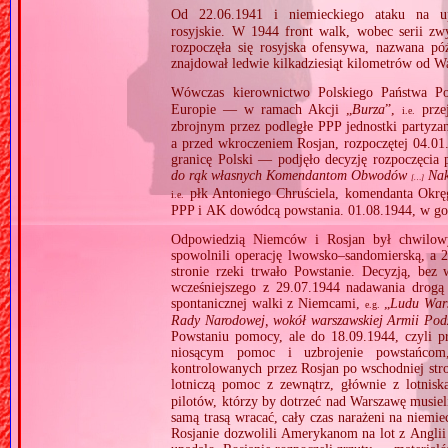
Od 22.06.1941 i niemieckiego ataku na up
rosyjskie. W 1944 front walk, wobec serii zw
rozpoczęła się rosyjska ofensywa, nazwana pó
znajdował ledwie kilkadziesiąt kilometrów od W
Wówczas kierownictwo Polskiego Państwa P
Europie — w ramach Akcji „
Burza
”,
przej
i.e.
zbrojnym przez podległe PPP jednostki partyza
a przed wkroczeniem Rosjan, rozpoczętej 04.01
granicę Polski — podjęło decyzję rozpoczęcia
do rąk własnych Komendantom Obwodów
Nak
[…]
płk Antoniego Chruściela, komendanta Okrę
i.e.
PPP i AK dowódcą powstania. 01.08.1944, w go
Odpowiedzią Niemców i Rosjan był chwilowy,
spowolnili operację lwowsko–sandomierską, a 2
stronie rzeki trwało Powstanie. Decyzją, be
wcześniejszego z 29.07.1944 nadawania drogą
spontanicznej walki z Niemcami,
„
Ludu Wars
e.g.
Rady Narodowej, wokół warszawskiej Armii Pod
Powstaniu pomocy, ale do 18.09.1944, czyli p
niosącym pomoc i uzbrojenie powstańcom,
kontrolowanych przez Rosjan po wschodniej stron
lotniczą pomoc z zewnątrz, głównie z lotnis
pilotów, którzy by dotrzeć nad Warszawę musiel
samą trasą wracać, cały czas narażeni na niemi
Rosjanie dozwolili Amerykanom na lot z Angli