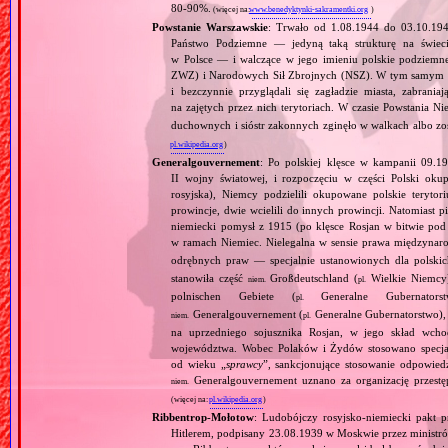
80‐90%.
(więcej na:
www.benedyktynki-sakramentki.org
)
Powstanie Warszawskie
: Trwało od 1.08.1944 do 03.10.19
Państwo Podziemne — jedyną taką strukturę na świec
w Polsce — i walczące w jego imieniu polskie podziemn
ZWZ) i Narodowych Sił Zbrojnych (NSZ). W tym samym czasi
i bezczynnie przyglądali się zagładzie miasta, zabra
na zajętych przez nich terytoriach. W czasie Powstania 
duchownych i sióstr zakonnych zginęło w walkach albo z
pl.wikipedia.org
)
Generalgouvernement
: Po polskiej klęsce w kampanii 09.19
II wojny światowej, i rozpoczęciu w części Polski okupa
rosyjska), Niemcy podzielili okupowane polskie teryt
prowincje, dwie wcielili do innych prowincji. Natomiast p
niemiecki pomysł z 1915 (po klęsce Rosjan w bitwie pod
w ramach Niemiec. Nielegalna w sensie prawa międzyna
odrębnych praw — specjalnie ustanowionych dla polski
stanowiła część
Großdeutschland (
Wielkie Niemcy
niem.
pl.
polnischen Gebiete (
Generalne Gubernator
pl.
Generalgouvernement (
Generalne Gubernatorstwo), 
niem.
pl.
na uprzedniego sojusznika Rosjan, w jego skład wchod
województwa. Wobec Polaków i Żydów stosowano specjaln
od wieku „
sprawcy
”, sankcjonujące stosowanie odpowied
Generalgouvernement uznano za organizację przestęp
niem.
(więcej na:
pl.wikipedia.org
)
Ribbentrop‐Mołotow
: Ludobójczy rosyjsko‐niemiecki pakt 
Hitlerem, podpisany 23.08.1939 w Moskwie przez minist