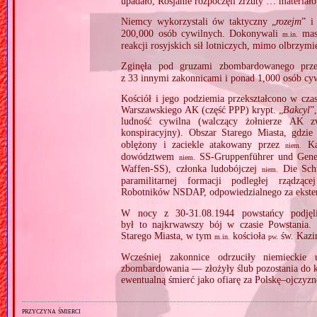
upadało, Rosjanie rozpoczęli zrzuty … materia
Niemcy wykorzystali ów taktyczny „
rozejm
” i
200,000 osób cywilnych. Dokonywali
maso
m.in.
reakcji rosyjskich sił lotniczych, mimo olbrzymi
Zginęła pod gruzami zbombardowanego pr
z 33 innymi zakonnicami i ponad 1,000 osób cy
Kościół i jego podziemia przekształcono w cza
Warszawskiego AK (część PPP) krypt. „
Bakcyl
”
ludność cywilna (walczący żołnierze AK z
konspiracyjny). Obszar Starego Miasta, gdzie
oblężony i zaciekle atakowany przez
Ka
niem.
dowództwem
SS‐Gruppenführer und Gener
niem.
Waffen‐SS), członka ludobójczej
Die Schu
niem.
paramilitarnej formacji podległej rządząc
Robotników NSDAP, odpowiedzialnego za eksterm
W nocy z 30‐31.08.1944 powstańcy podjęli
był to najkrwawszy bój w czasie Powstania.
Starego Miasta, w tym
kościoła
św. Kazi
m.in.
pw.
Wcześniej zakonnice odrzuciły niemieckie 
zbombardowania — złożyły ślub pozostania do k
ewentualną śmierć jako ofiarę za Polskę–ojczyznę
przyczyna śmierci